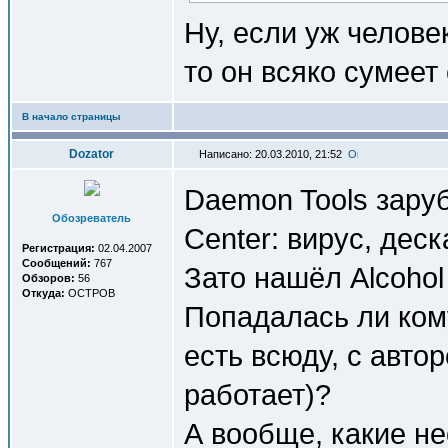
Ну, если уж человек
то он всяко сумеет
В начало страницы
Dozator
Написано: 20.03.2010, 21:52
Daemon Tools заруб
Обозреватель
Center: вирус, деск
Регистрация:
02.04.2007
Сообщений:
767
Зато нашёл Alcohol 
Обзоров:
56
Откуда:
OCTPOB
Попадалась ли кому
есть всюду, с авто
работает)?
А вообще, какие н