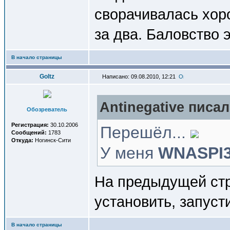
сворачивалась хор
за два. Баловство э
В начало страницы
Goltz
Написано: 09.08.2010, 12:21
Antinegative писал
Обозреватель
Регистрация:
30.10.2006
Перешёл...
Сообщений:
1783
Откуда:
Ногинск-Сити
У меня
WNASPI32
На предыдущей стр
установить, запусти
В начало страницы