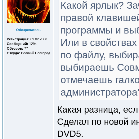
Какой ярлык? За
правой клавишей
программы и выб
Обозреватель
Или в свойства
Регистрация:
09.02.2008
Сообщений:
1294
Обзоров:
77
по файлу, выбир
Откуда:
Великий Новгород
выбираешь Совм
отмечаешь галко
администратора"
Какая разница, есл
Сделал по новой и
DVD5.