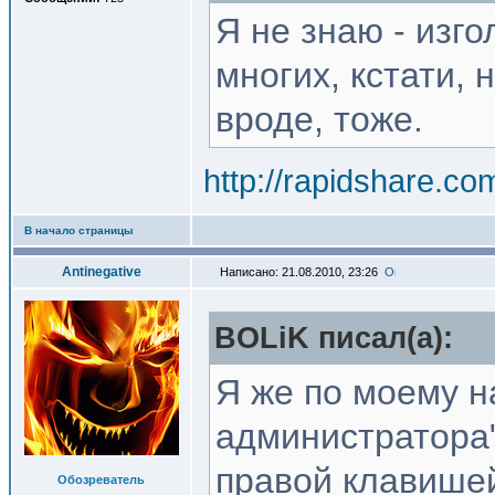
Я не знаю - изг
многих, кстати, 
вроде, тоже.
http://rapidshare.co
В начало страницы
Antinegative
Написано: 21.08.2010, 23:26
BOLiK писал(a):
Я же по моему н
администратора"
правой клавишей
Обозреватель