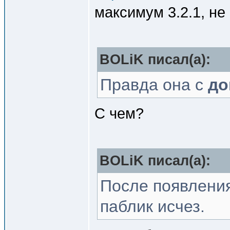
максимум 3.2.1, не 
BOLiK писал(a):
Правда она с
до
С чем?
BOLiK писал(a):
После появления
паблик исчез.