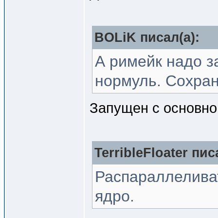
BOLiK писал(a):
А римейк надо з
нормуль. Сохран
Запущен с основно
TerribleFloater пис
Распараллеливат
ядро.