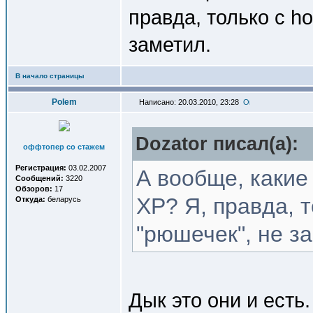
правда, только с h
заметил.
В начало страницы
Polem
Написано: 20.03.2010, 23:28
Dozator писал(a):
оффтопер со стажем
Регистрация:
03.02.2007
А вообще, какие
Сообщений:
3220
Обзоров:
17
XP? Я, правда, т
Откуда:
беларусь
"рюшечек", не з
Дык это они и ест