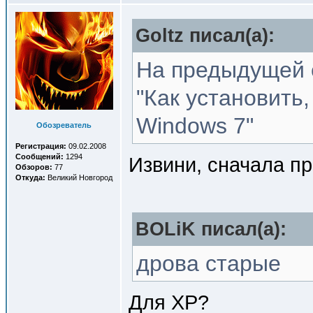
Goltz писал(a):
На предыдущей с
"Как установить,
Windows 7"
Обозреватель
Регистрация:
09.02.2008
Сообщений:
1294
Извини, сначала п
Обзоров:
77
Откуда:
Великий Новгород
BOLiK писал(a):
дрова старые
Для XP?