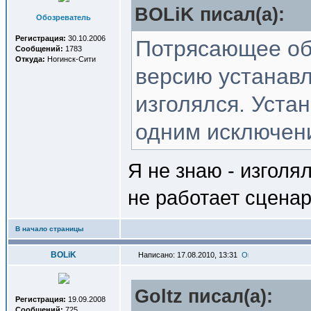
BOLiK писал(a):
Обозреватель
Регистрация:
30.10.2006
Потрясающее объ
Сообщений:
1783
Откуда:
Ногинск-Сити
версию устанавл
изголялся. Устан
одним исключени
Я не знаю - изголя
не работает сценар
В начало страницы
BOLiK
Написано: 17.08.2010, 13:31
Goltz писал(a):
Регистрация:
19.09.2008
Сообщений:
725