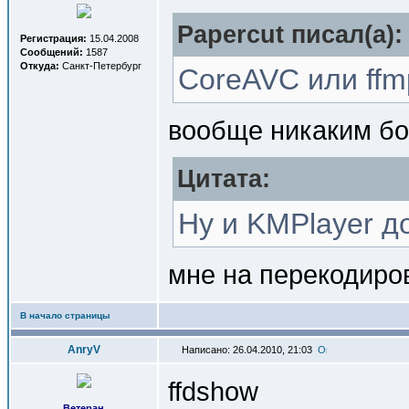
Papercut писал(a):
Регистрация:
15.04.2008
Сообщений:
1587
Откуда:
Санкт-Петербург
CoreAVC или ffm
вообще никаким б
Цитата:
Ну и KMPlayer д
мне на перекодиров
В начало страницы
AnryV
Написано: 26.04.2010, 21:03
ffdshow
Ветеран