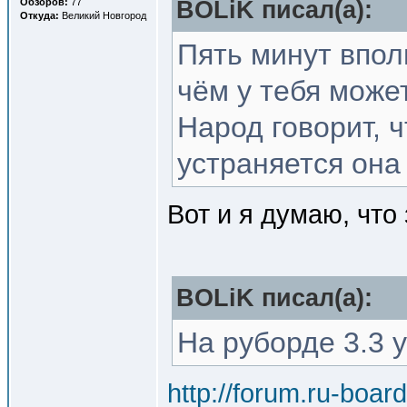
Обзоров:
77
BOLiK писал(a):
Откуда:
Великий Новгород
Пять минут впол
чём у тебя може
Народ говорит, 
устраняется она 
Вот и я думаю, что 
BOLiK писал(a):
На руборде 3.3 
http://forum.ru-boa