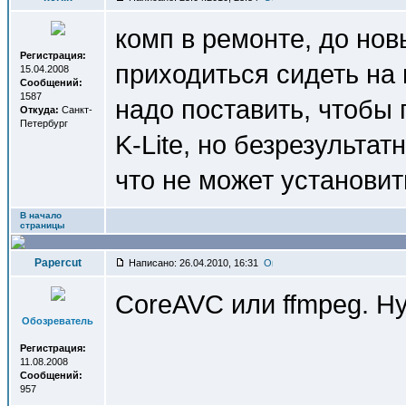
комп в ремонте, до нов
Регистрация:
приходиться сидеть на 
15.04.2008
Сообщений:
1587
надо поставить, чтобы
Откуда:
Санкт-
Петербург
K-Lite, но безрезультат
что не может установить
В начало
страницы
Papercut
Написано: 26.04.2010, 16:31
CoreAVC или ffmpeg. Ну
Обозреватель
Регистрация:
11.08.2008
Сообщений:
957