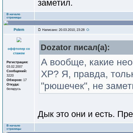
заметил.
В начало
страницы
Polem
Написано: 20.03.2010, 23:28
Dozator писал(a):
оффтопер со
стажем
А вообще, какие не
Регистрация:
03.02.2007
XP? Я, правда, толь
Сообщений:
3220
Обзоров:
17
"рюшечек", не замет
Откуда:
беларусь
Дык это они и есть. П
В начало
страницы