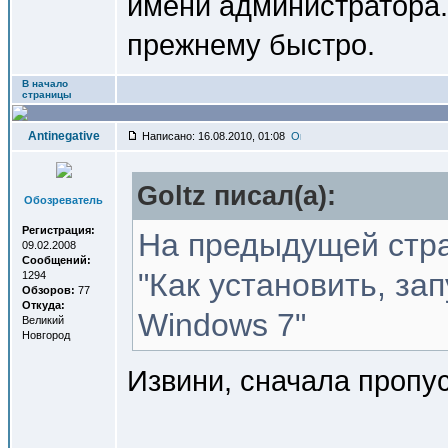
имени администратора.
прежнему быстро.
В начало
страницы
Antinegative
Написано: 16.08.2010, 01:08
Goltz писал(a):
Обозреватель
Регистрация:
На предыдущей стра
09.02.2008
Сообщений:
"Как установить, зап
1294
Обзоров:
77
Откуда:
Windows 7"
Великий
Новгород
Извини, сначала пропу