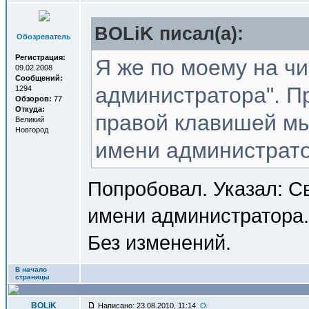
BOLiK писал(a):
Обозреватель
Регистрация:
Я же по моему на чи
09.02.2008
Сообщений:
администратора". Пр
1294
Обзоров:
77
Откуда:
правой клавишей мы
Великий
Новгород
имени администратор
Попробовал. Указал: Св
имени администратора.
Без изменений.
В начало
страницы
BOLiK
Написано: 23.08.2010, 11:14