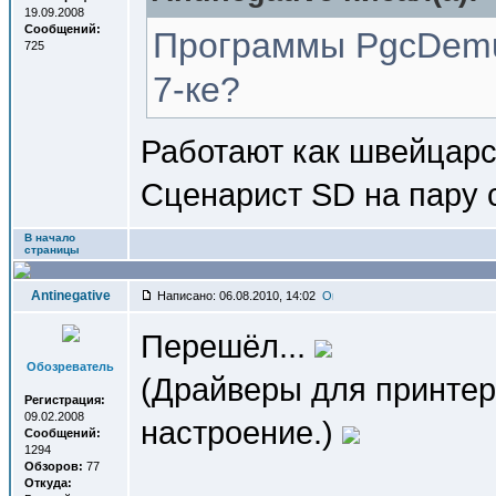
19.09.2008
Сообщений:
Программы PgcDemu
725
7-ке?
Работают как швейцарс
Сценарист SD на пару 
В начало
страницы
Antinegative
Написано: 06.08.2010, 14:02
Перешёл...
Обозреватель
(Драйверы для принтера
Регистрация:
09.02.2008
настроение.)
Сообщений:
1294
Обзоров:
77
Откуда: