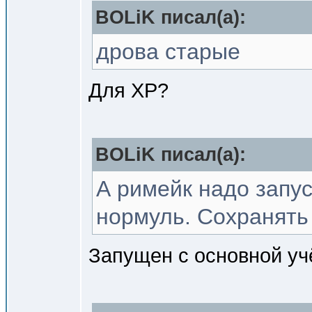
BOLiK писал(a):
дрова старые
Для XP?
BOLiK писал(a):
А римейк надо запус
нормуль. Сохранять
Запущен с основной уч