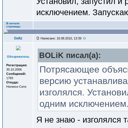
Установил, запустил и 
исключением. Запускаю
В начало
страницы
Goltz
Написано: 16.08.2010, 13:39
BOLiK писал(a):
Обозреватель
Регистрация:
Потрясающее объясн
30.10.2006
Сообщений:
версию устанавливал
1783
Откуда:
Ногинск-Сити
изголялся. Установил
одним исключением.
Я не знаю - изголялся 