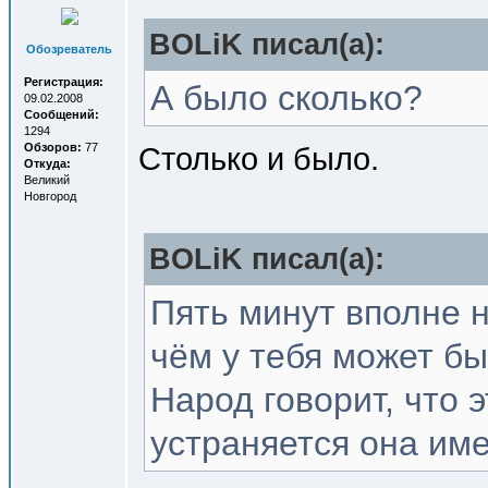
BOLiK писал(a):
Обозреватель
Регистрация:
А было сколько?
09.02.2008
Сообщений:
1294
Обзоров:
77
Столько и было.
Откуда:
Великий
Новгород
BOLiK писал(a):
Пять минут вполне 
чём у тебя может бы
Народ говорит, что 
устраняется она име