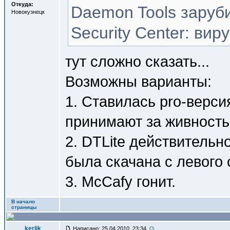
Откуда:
Daemon Tools заруб
Новокузнецк
Security Center: виру
тут сложно сказать...
Возможны варианты:
1. Ставилась pro-верси
принимают за живность
2. DTLite действительн
была скачана с левого 
3. McCafy гонит.
В начало
страницы
kerlik
Написано: 25.04.2010, 23:34