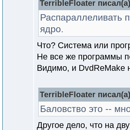
TerribleFloater писал(a)
Распараллеливать п
ядро.
Что? Система или про
Не все же программы 
Видимо, и DvdReMake 
TerribleFloater писал(a)
Баловство это -- мно
Другое дело, что на д