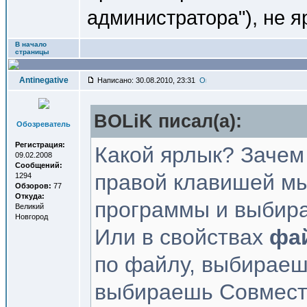
администратора"), не я
В начало
страницы
Antinegative
Написано: 30.08.2010, 23:31
BOLiK писал(a):
Обозреватель
Регистрация:
Какой ярлык? Зачем
09.02.2008
Сообщений:
правой клавишей мы
1294
Обзоров:
77
Откуда:
программы и выбира
Великий
Новгород
Или в свойствах
фа
по файлу, выбираеш
выбираешь Совмест