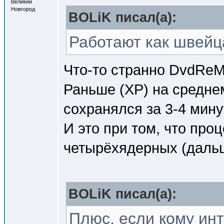
Великий
Новгород
BOLiK писал(a):
Работают как швейц
Что-то странно DvdReMa
Раньше (XP) на средне
сохранялся за 3-4 мину
И это при том, что про
четырёхядерных (дальш
BOLiK писал(a):
Плюс, если кому ин