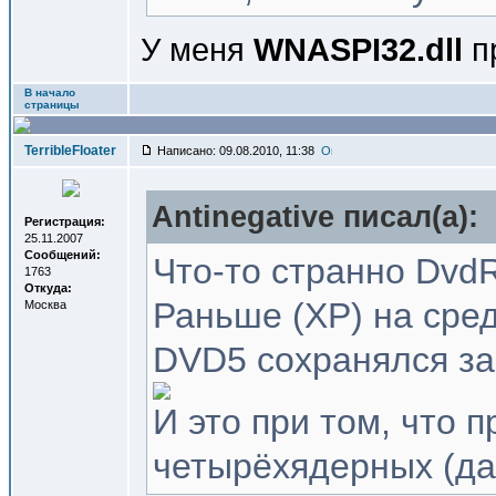
У меня
WNASPI32.dll
пр
В начало
страницы
TerribleFloater
Написано: 09.08.2010, 11:38
Antinegative писал(a):
Регистрация:
25.11.2007
Сообщений:
Что-то странно DvdR
1763
Откуда:
Раньше (XP) на сре
Москва
DVD5 сохранялся за 
И это при том, что 
четырёхядерных (да