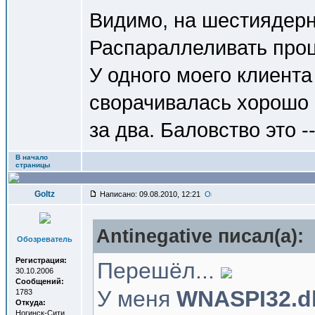
Видимо, на шестиядерн
Распараллеливать проц
У одного моего клиент
сворачивалась хорошо 
за два. Баловство это -
В начало
страницы
Goltz
Написано: 09.08.2010, 12:21
Antinegative писал(a):
Обозреватель
Регистрация:
Перешёл...
30.10.2006
Сообщений:
У меня
WNASPI32.dl
1783
Откуда:
Ногинск-Сити