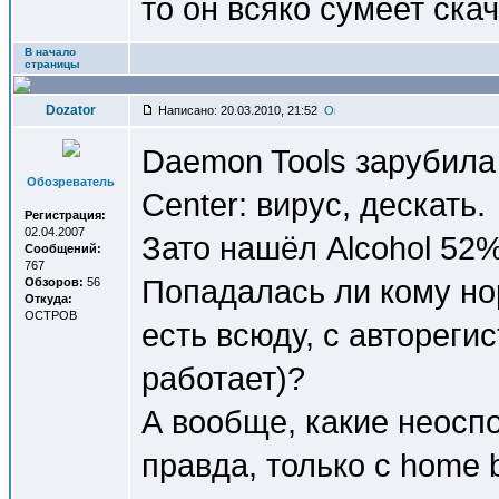
то он всяко сумеет ска
В начало
страницы
Dozator
Написано: 20.03.2010, 21:52
Daemon Tools зарубила 
Обозреватель
Center: вирус, дескать.
Регистрация:
02.04.2007
Зато нашёл Alcohol 52% 
Сообщений:
767
Попадалась ли кому нор
Обзоров:
56
Откуда:
OCTPOB
есть всюду, с автореги
работает)?
А вообще, какие неосп
правда, только с home 