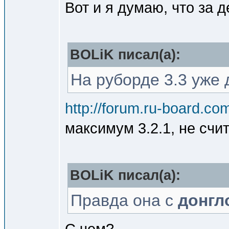
Вот и я думаю, что за д
BOLiK писал(a):
На руборде 3.3 уже 
http://forum.ru-board.c
максимум 3.2.1, не счит
BOLiK писал(a):
Правда она с
донгл
С чем?