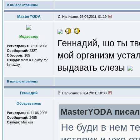
В начало страницы
MasterYODA
Написано: 16.04.2011, 01:19
Модератор
Геннадий, шо ты тв
Регистрация:
23.11.2008
Сообщений:
2327
мой организм устал
Обзоров:
105
Откуда:
from a Galaxy far
выдавать слезы
far away...
В начало страницы
Геннадий
Написано: 16.04.2011, 10:38
Обозреватель
MasterYODA писал(
Регистрация:
11.06.2005
Сообщений:
2485
Откуда:
Москва
Не буди в нем те
истерик и уже о