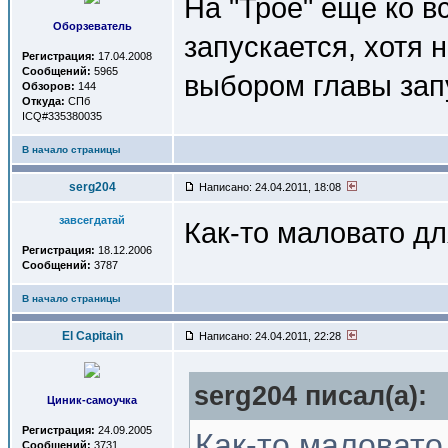
На "Трое" еще ко в
Оборзеватель
запускается, хотя 
Регистрация:
17.04.2008
Сообщений:
5965
выбором главы зап
Обзоров:
144
Откуда:
СПб
ICQ#335380035
В начало страницы
serg204
Написано: 24.04.2011, 18:08
завсегдатай
Как-то маловато для
Регистрация:
18.12.2006
Сообщений:
3787
В начало страницы
El Capitain
Написано: 24.04.2011, 22:28
serg204 писал(a):
Циник-самоучка
Регистрация:
24.09.2005
Как-то маловато
Сообщений:
3731