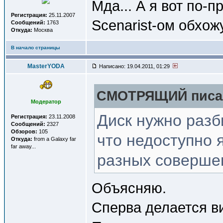
Мда... А я вот по-п
Регистрация:
25.11.2007
Scenarist-ом обхо
Сообщений:
1763
Откуда:
Москва
В начало страницы
MasterYODA
Написано: 19.04.2011, 01:29
СМОТРЯЩИЙ писал
Модератор
Диск нужно разби
Регистрация:
23.11.2008
Сообщений:
2327
Обзоров:
105
что недоступно 
Откуда:
from a Galaxy far
far away...
разных соверше
Объясняю.
Сперва делается ви