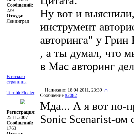
Цитата:
Сообщений:
Ну вот и выяснили,
2291
Откуда:
Ленинград
инструмент автори
авторинга" у Грин 
, а ты думал, что м
в Mac авторинг де
В начало
страницы
Написано: 18.04.2011, 23:39
TerribleFloater
Сообщение
#2082
Мда... А я вот по-
Регистрация:
Sonic Scenarist-ом
25.11.2007
Сообщений:
1763
Откуда: