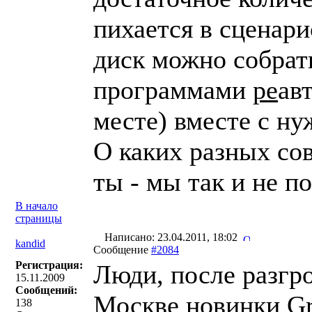
пихается в сценари
диск можно собра
программами
ре
ав
месте) вместе с н
О каких разных со
ты - мы так и не п
В начало
страницы
Написано: 23.04.2011, 18:02
kandid
Сообщение
#2084
Регистрация:
Люди, после разгро
15.11.2009
Сообщений:
Москве новинки Gr
138