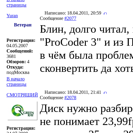
страницы
Написано: 18.04.2011, 20:59
Yuran
Сообщение
#2077
Ветеран
Блин, долго читал,
"ProCoder 3" и из
Регистрация:
04.05.2007
Сообщений:
в чём была пробле
3681
Обзоров:
4
сконвертить да хо
Откуда:
подМосква
В начало
страницы
Написано: 18.04.2011, 21:41
СМОТРЯЩИЙ
Сообщение
#2078
Диск нужно разбир
не понимает 23,99f
Регистрация: