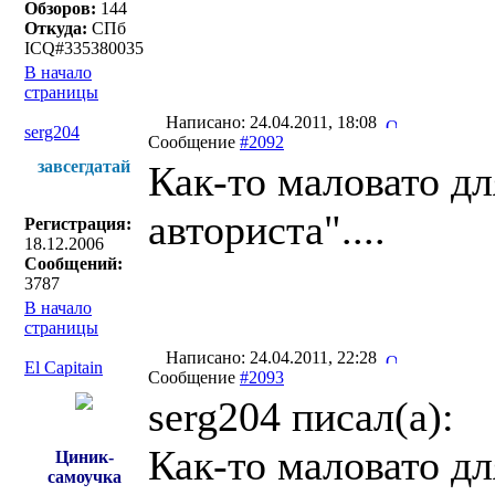
Обзоров:
144
Откуда:
СПб
ICQ#335380035
В начало
страницы
Написано: 24.04.2011, 18:08
serg204
Сообщение
#2092
завсегдатай
Как-то маловато дл
авториста"....
Регистрация:
18.12.2006
Сообщений:
3787
В начало
страницы
Написано: 24.04.2011, 22:28
El Capitain
Сообщение
#2093
serg204 писал(a):
Как-то маловато дл
Циник-
самоучка