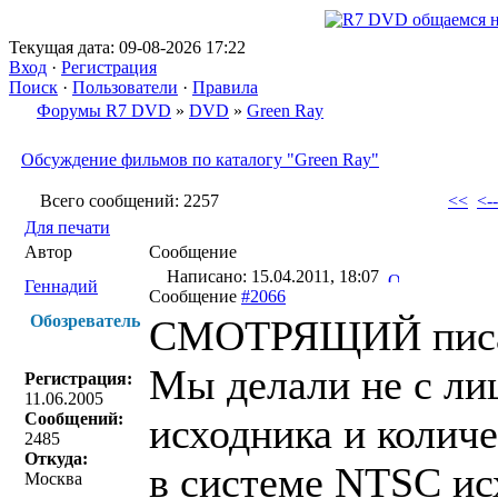
Текущая дата: 09-08-2026 17:22
Вход
·
Регистрация
Поиск
·
Пользователи
·
Правила
Форумы R7 DVD
»
DVD
»
Green Ray
Обсуждение фильмов по каталогу "Green Ray"
Всего сообщений: 2257
<<
<--
Для печати
Автор
Сообщение
Написано: 15.04.2011, 18:07
Геннадий
Сообщение
#2066
Обозреватель
СМОТРЯЩИЙ писа
Мы делали не с лиц
Регистрация:
11.06.2005
Сообщений:
исходника и количе
2485
Откуда:
в системе NTSC ис
Москва