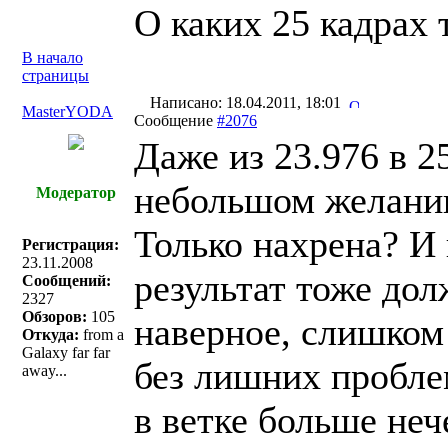
О каких 25 кадрах 
В начало
страницы
Написано: 18.04.2011, 18:01
MasterYODA
Сообщение
#2076
Даже из 23.976 в 2
небольшом желани
Модератор
Только нахрена? И 
Регистрация:
23.11.2008
результат тоже дол
Сообщений:
2327
Обзоров:
105
наверное, слишком 
Откуда:
from a
Galaxy far far
без лишних проблем
away...
в ветке больше нече