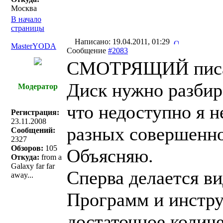
Москва
В начало
страницы
Написано: 19.04.2011, 01:29
MasterYODA
Сообщение
#2083
СМОТРЯЩИЙ писа
Диск нужно разбира
Модератор
что недоступно я н
Регистрация:
23.11.2008
разных совершенно
Сообщений:
2327
Обзоров:
105
Объясняю.
Откуда:
from a
Galaxy far far
Сперва делается ви
away...
Программ и инстру
достаточное количе