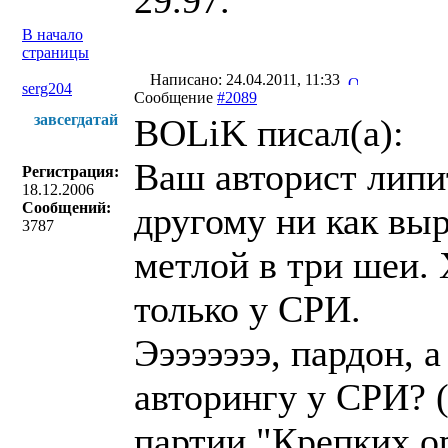
29.97.
В начало
страницы
Написано: 24.04.2011, 11:33
serg204
Сообщение
#2089
завсегдатай
BOLiK писал(a):
Ваш авторист липи
Регистрация:
18.12.2006
Сообщений:
другому ни как выр
3787
метлой в три шеи.
только у СРИ.
Ээээээээ, пардон, 
авторингу у СРИ? 
партии "Крепких о