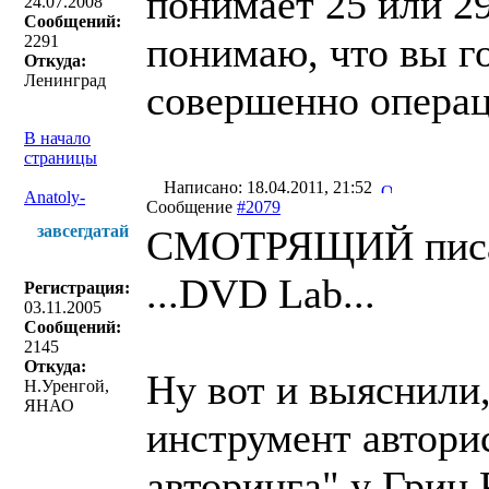
понимает 25 или 29
24.07.2008
Сообщений:
понимаю, что вы г
2291
Откуда:
Ленинград
совершенно операц
В начало
страницы
Написано: 18.04.2011, 21:52
Anatoly-
Сообщение
#2079
завсегдатай
СМОТРЯЩИЙ писа
...DVD Lab...
Регистрация:
03.11.2005
Сообщений:
2145
Откуда:
Ну вот и выяснили,
Н.Уренгой,
ЯНАО
инструмент автори
авторинга" у Грин 