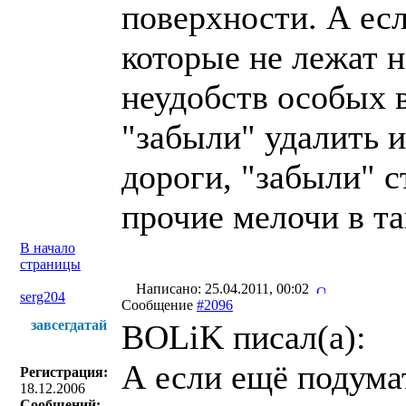
поверхности. А ес
которые не лежат 
неудобств особых 
"забыли" удалить 
дороги, "забыли" с
прочие мелочи в та
В начало
страницы
Написано: 25.04.2011, 00:02
serg204
Сообщение
#2096
завсегдатай
BOLiK писал(a):
А если ещё подумат
Регистрация:
18.12.2006
Сообщений: