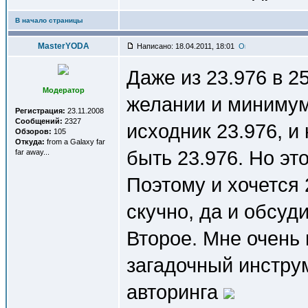
В начало страницы
MasterYODA
Написано: 18.04.2011, 18:01
Даже из 23.976 в 
Модератор
желании и минимум
Регистрация:
23.11.2008
Сообщений:
2327
исходник 23.976, и
Обзоров:
105
Откуда:
from a Galaxy far
быть 23.976. Но эт
far away...
Поэтому и хочется 
скучно, да и обсуди
Второе. Мне очень 
загадочный инстру
авторинга