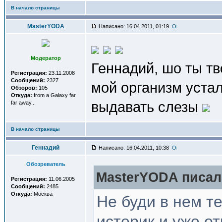
В начало страницы
MasterYODA
Написано: 16.04.2011, 01:19
Модератор
Геннадий, шо ты тв
Регистрация:
23.11.2008
Сообщений:
2327
мой организм устал
Обзоров:
105
Откуда:
from a Galaxy far
выдавать слезы
far away...
В начало страницы
Геннадий
Написано: 16.04.2011, 10:38
Обозреватель
MasterYODA писал(
Регистрация:
11.06.2005
Сообщений:
2485
Откуда:
Москва
Не буди в нем те
истерик и уже о