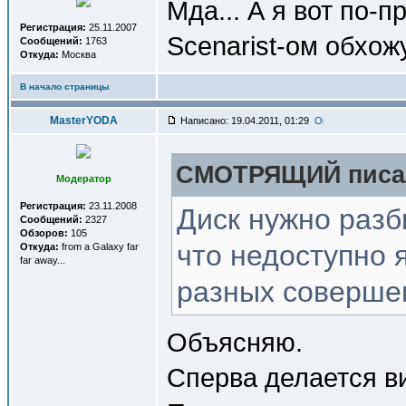
Мда... А я вот по-п
Регистрация:
25.11.2007
Scenarist-ом обхо
Сообщений:
1763
Откуда:
Москва
В начало страницы
MasterYODA
Написано: 19.04.2011, 01:29
СМОТРЯЩИЙ писал
Модератор
Регистрация:
23.11.2008
Диск нужно разби
Сообщений:
2327
Обзоров:
105
что недоступно 
Откуда:
from a Galaxy far
far away...
разных соверше
Объясняю.
Сперва делается ви