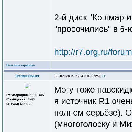
2-й диск "Кошмар и
"просочились" в 6-
http://r7.org.ru/fo
В начало страницы
TerribleFloater
Написано: 25.04.2011, 09:51
Могу тоже навскидк
Регистрация:
25.11.2007
я источник R1 очен
Сообщений:
1763
Откуда:
Москва
полном серьёзе). О
(многоголоску и Ми