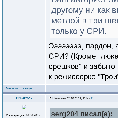
другому ни как в
метлой в три ше
только у СРИ.
Ээээээээ, пардон, 
СРИ? (Кроме глюка
орешков" и забыто
к режиссерке "Трои
В начало страницы
Driverrock
Написано: 24.04.2011, 11:55
serg204 писал(a):
Регистрация:
16.06.2007