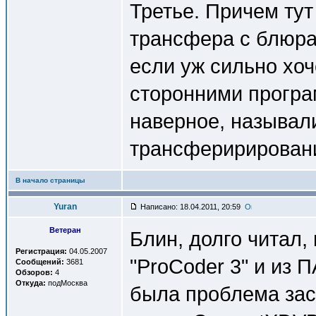
Третье. Причем тут
трансфера с блюра 
если уж сильно хо
сторонними програ
наверное, называл
трансферирирован
В начало страницы
Yuran
Написано: 18.04.2011, 20:59
Ветеран
Блин, долго читал,
Регистрация:
04.05.2007
"ProCoder 3" и из 
Сообщений:
3681
Обзоров:
4
Откуда:
подМосква
была проблема зас