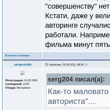
"совершенству" не
Кстати, даже у вел
авторинге случалис
работали. Наприме
фильма минут пять
В начало страницы
sergeystalin
Написано: 25.04.2011, 08:30
serg204 писал(a):
Регистрация:
24.05.2009
Сообщений:
2178
Откуда:
Мичуринск
Как-то маловато
авториста"....