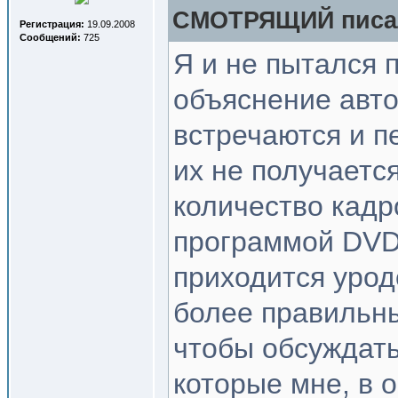
СМОТРЯЩИЙ писал
Регистрация:
19.09.2008
Сообщений:
725
Я и не пытался
объяснение авто
встречаются и п
их не получается
количество кадр
программой DVD 
приходится урод
более правильный
чтобы обсуждать
которые мне, в 