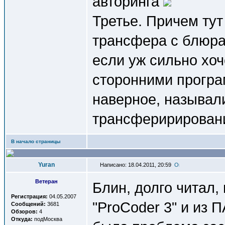
авторинга
Третье. Причем тут
трансфера с блюра 
если уж сильно хо
сторонними програ
наверное, называл
трансферирирован
В начало страницы
Yuran
Написано: 18.04.2011, 20:59
Ветеран
Блин, долго читал,
Регистрация:
04.05.2007
"ProCoder 3" и из 
Сообщений:
3681
Обзоров:
4
Откуда:
подМосква