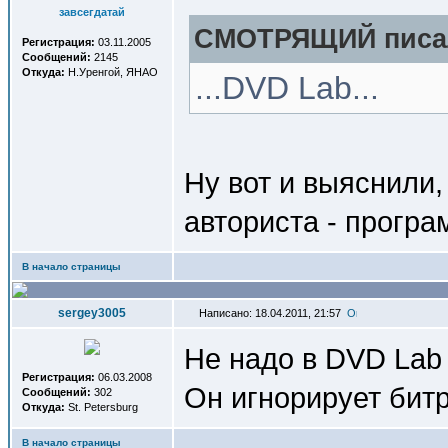
завсегдатай
СМОТРЯЩИЙ писал
Регистрация:
03.11.2005
Сообщений:
2145
Откуда:
Н.Уренгой, ЯНАО
...DVD Lab...
Ну вот и выяснили,
авториста - програ
В начало страницы
sergey3005
Написано: 18.04.2011, 21:57
Не надо в DVD Lab
Регистрация:
06.03.2008
Он игнорирует битр
Сообщений:
302
Откуда:
St. Petersburg
В начало страницы