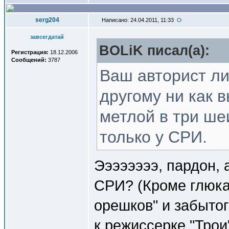
serg204
Написано: 24.04.2011, 11:33
завсегдатай
BOLiK писал(a):
Регистрация:
18.12.2006
Сообщений:
3787
Ваш авторист ли
другому ни как в
метлой в три ше
только у СРИ.
Ээээээээ, пардон, 
СРИ? (Кроме глюка
орешков" и забыто
к режиссерке "Трои