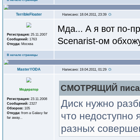
TerribleFloater
Написано: 18.04.2011, 23:39
Мда... А я вот по-п
Регистрация:
25.11.2007
Scenarist-ом обхо
Сообщений:
1763
Откуда:
Москва
В начало страницы
MasterYODA
Написано: 19.04.2011, 01:29
СМОТРЯЩИЙ писал
Модератор
Регистрация:
23.11.2008
Диск нужно разби
Сообщений:
2327
Обзоров:
105
что недоступно 
Откуда:
from a Galaxy far
far away...
разных соверше