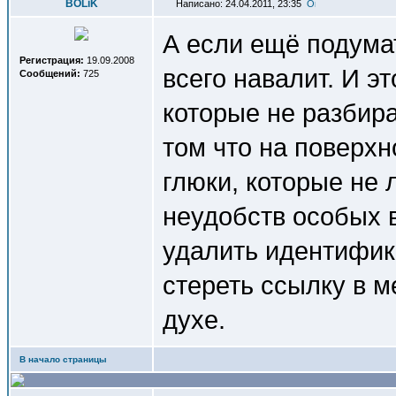
BOLiK
Написано: 24.04.2011, 23:35
А если ещё подумат
Регистрация:
19.09.2008
всего навалит. И э
Сообщений:
725
которые не разбира
том что на поверхн
глюки, которые не 
неудобств особых 
удалить идентифик
стереть ссылку в м
духе.
В начало страницы