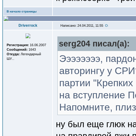
В начало страницы
Driverrock
Написано: 24.04.2011, 11:55
serg204 писал(a):
Регистрация:
16.06.2007
Сообщений:
1643
Откуда:
Легендарный
Ээээээээ, пардон
ШУ...
авторингу у СРИ
партии "Крепких
на вступление П
Напомните, плиз
ну был еще глюк на
на правдивой лжи 