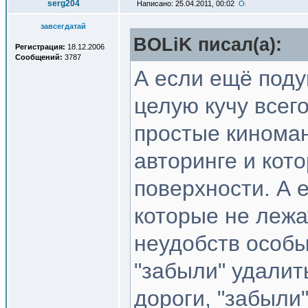
serg204
Написано: 25.04.2011, 00:02
завсегдатай
BOLiK писал(a):
Регистрация:
18.12.2006
Сообщений:
3787
А если ещё поду
целую кучу всего
простые киноман
авторинге и кото
поверхности. А 
которые не лежа
неудобств особы
"забыли" удали
дороги, "забыли