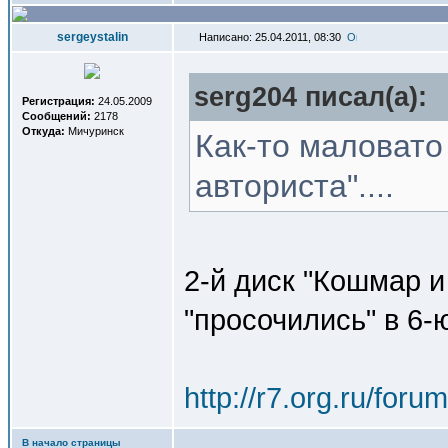
sergeystalin
Написано: 25.04.2011, 08:30
serg204 писал(a):
Регистрация:
24.05.2009
Сообщений:
2178
Откуда:
Мичуринск
Как-то маловато
авториста"....
2-й диск "Кошмар и
"просочились" в 6-
http://r7.org.ru/fo
В начало страницы