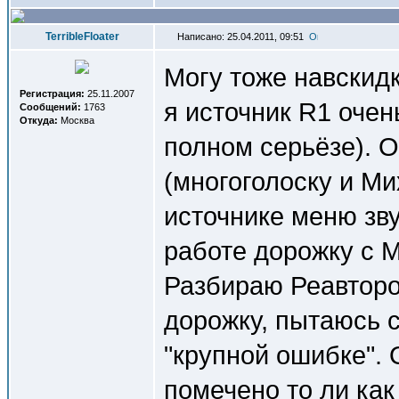
TerribleFloater
Написано: 25.04.2011, 09:51
Могу тоже навскидк
Регистрация:
25.11.2007
я источник R1 очен
Сообщений:
1763
Откуда:
Москва
полном серьёзе). О
(многоголоску и Ми
источнике меню зву
работе дорожку с 
Разбираю Реавтор
дорожку, пытаюсь с
"крупной ошибке".
помечено то ли как 