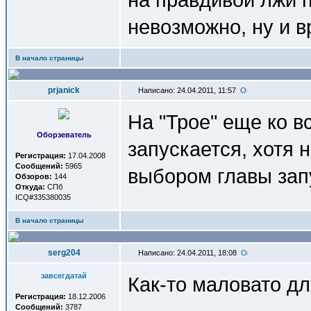
невозможно, ну и в
В начало страницы
prjanick
Написано: 24.04.2011, 11:57
На "Трое" еще ко в
Оборзеватель
запускается, хотя 
Регистрация:
17.04.2008
Сообщений:
5965
выбором главы зап
Обзоров:
144
Откуда:
СПб
ICQ#335380035
В начало страницы
serg204
Написано: 24.04.2011, 18:08
завсегдатай
Как-то маловато для
Регистрация:
18.12.2006
Сообщений:
3787