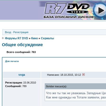
Вход
·
Регистрация
Форумы R7 DVD
»
Кино
»
Сериалы
Общее обсуждение
Всего сообщений: 763
Для печати
Автор
vxga
Написано: 18.10.2015, 10:12
Регистрация:
15.06.2010
Сообщений:
789
Strider писал(a):
Что же ты так не уважаешь Западные Це
Как мне однажды на Тотале заявили, раз