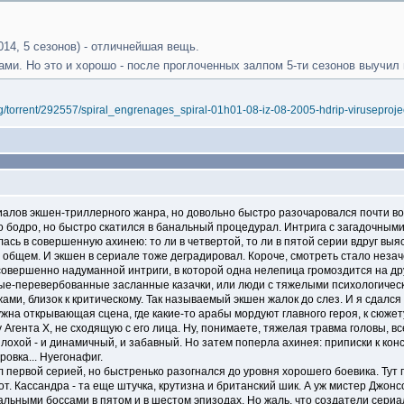
014, 5 сезонов) - отличнейшая вещь.
рами. Но это и хорошо - после проглоченных залпом 5-ти сезонов выучи
org/torrent/292557/spiral_engrenages_spiral-01h01-08-iz-08-2005-hdrip-viruseproje
алов экшен-триллерного жанра, но довольно быстро разочаровался почти во 
о бодро, но быстро скатился в банальный процедурал. Интрига с загадочны
сь в совершенную ахинею: то ли в четвертой, то ли в пятой серии вдруг выя
 в общем. И экшен в сериале тоже деградировал. Короче, смотреть стало незач
о совершенно надуманной интриги, в которой одна нелепица громоздится на д
ые-перевербованные засланные казачки, или люди с тяжелыми психологическ
и, близок к критическому. Так называемый экшен жалок до слез. И я сдался 
нужна открывающая сцена, где какие-то арабы мордуют главного героя, к сюже
Агента Х, не сходящую с его лица. Ну, понимаете, тяжелая травма головы, все
лохой - и динамичный, и забавный. Но затем поперла ахинея: приписки к ко
овка... Нуегонафиг.
л первой серией, но быстренько разогнался до уровня хорошего боевика. Тут г
т. Кассандра - та еще штучка, крутизна и британский шик. А уж мистер Джон
альными боссами в пятом и в шестом эпизодах. Но жаль, что создатели сериа