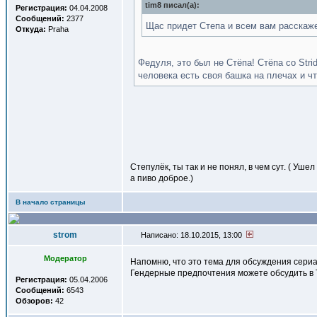
tim8 писал(a):
Регистрация:
04.04.2008
Сообщений:
2377
Щас придет Степа и всем вам расскажет
Откуда:
Praha
Федуля, это был не Стёпа! Стёпа со Stri
человека есть своя башка на плечах и чт
Степулёк, ты так и не понял, в чем сут. ( Уш
а пиво доброе.)
В начало страницы
strom
Написано: 18.10.2015, 13:00
Модератор
Напомню, что это тема для обсуждения сери
Гендерные предпочтения можете обсудить в Т
Регистрация:
05.04.2006
Сообщений:
6543
Обзоров:
42