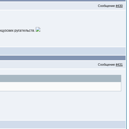
Сообщение
#430
нцузских ругательств.
Сообщение
#431