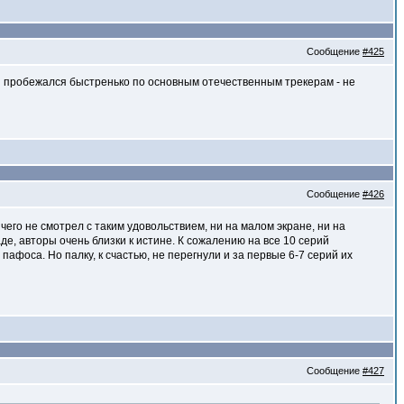
Сообщение
#425
 Я пробежался быстренько по основным отечественным трекерам - не
Сообщение
#426
чего не смотрел с таким удовольствием, ни на малом экране, ни на
е, авторы очень близки к истине. К сожалению на все 10 серий
пафоса. Но палку, к счастью, не перегнули и за первые 6-7 серий их
Сообщение
#427