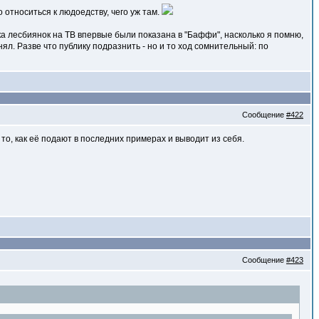
 относиться к людоедству, чего уж там.
чка лесбиянок на ТВ впервые были показана в "Баффи", насколько я помню,
онял. Разве что публику подразнить - но и то ход сомнительный: по
Сообщение
#422
 то, как её подают в последних примерах и выводит из себя.
Сообщение
#423