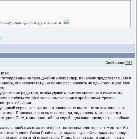
л массу французских ругательств.
ct
Сообщение
#434
всех.
ми татуировками на теле Джейми Александер, поначалу представлявшаяся
снилось, что каждую татушку можно расшировать не один раз - а два. Или
ем.
ругую только ради того, чтобы удивить зрителя внезапным сюжетным
ими проблемами. Или засланные казачки с проблемами. Уровень
на третьей серии.
ту первой серии это никакого отношения не имеет. Но затем понял: это
 такое... Впрочем, справедливости ради, надо сказать, что эпизод в
нституции США, карманная тайная служба для вице-президента, злобные
лавная проблема в главном герое - он совсем неинтересен. А вот как бы
сон в исполнении Уэсли Снайпса - и подавно лучший кандидат на первую
ла не дошли до этой мысли сразу. Первый сезон сократили до девяти