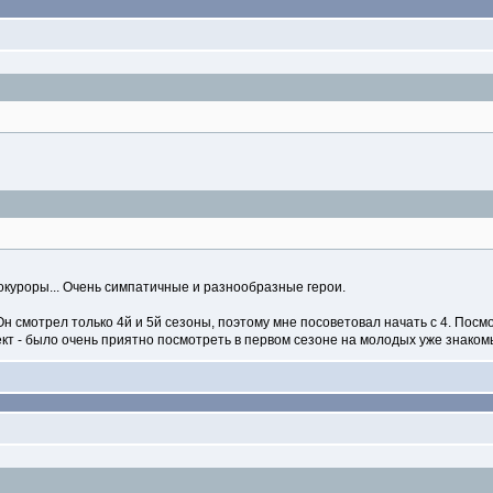
окуроры... Очень симпатичные и разнообразные герои.
н смотрел только 4й и 5й сезоны, поэтому мне посоветовал начать с 4. Посм
ект - было очень приятно посмотреть в первом сезоне на молодых уже знаком