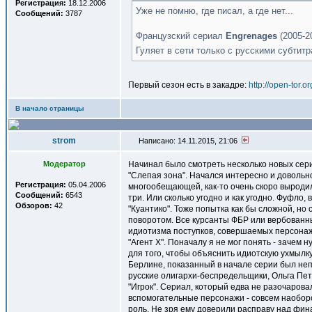
Регистрация:
18.12.2006
Уже не помню, где писал, а где нет...
Сообщений:
3787
Французский сериал
Engrenages
(2005-2
Гуляет в сети только с русскими субтит
Первый сезон есть в закадре:
http://open-tor.
В начало страницы
strom
Написано: 14.11.2015, 21:06
Модератор
Начинал было смотреть несколько новых сери
"Слепая зона". Начался интересно и довольн
Регистрация:
05.04.2006
многообещающей, как-то очень скоро выродила
Сообщений:
6543
три. Или сколько угодно и как угодно. Фуфло,
Обзоров:
42
"Куантико". Тоже попытка как бы сложной, н
поворотом. Все курсанты ФБР или вербованн
идиотизма поступков, совершаемых персонажам
"Агент Х". Поначалу я не мог понять - зачем 
для того, чтобы объяснить идиотскую ухмылку 
Берлине, показанный в начале серии был неп
русские олигархи-беспредельщики, Ольга Петр
"Игрок". Сериал, который едва не разочарова
вспомогательные персонажи - совсем наоборо
роль. Не зря ему доверили расправу над фин