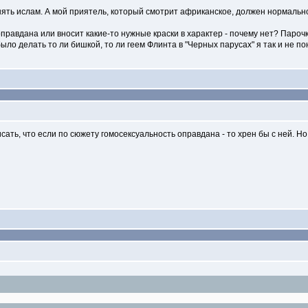
инять ислам. А мой приятель, который смотрит африканское, должен нормально
 оправдана или вносит какие-то нужные краски в характер - почему нет? Паро
 было делать то ли бишкой, то ли геем Флинта в "Черных парусах" я так и не п
сать, что если по сюжету гомосексуальность оправдана - то хрен бы с ней. Но