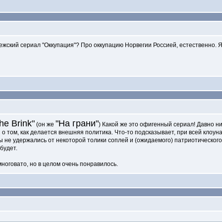
ежский сериал "Оккупация"? Про оккупацию Норвегии Россией, естественно.
he Brink"
"На грани"
(он же
) Какой же это офигенный сериал! Давно ни
 том, как делается внешняя политика. Что-то подсказывает, при всей клоунад
ы не удержались от некоторой толики соплей и (ожидаемого) патриотического 
будет.
многовато, но в целом очень понравилось.