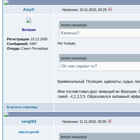
AnryV
Написано: 10.11.2015, 00:29
strom писал(a):
Ветеран
Канальи?
Регистрация:
23.12.2005
Не только.
Сообщений:
3497
Откуда:
Санкт-Петербург
strom писал(a):
Об чем сериал-то?
Криминальный. Полиция, адвокаты, судьи, пр
Мне посоветовал друг, живущий во Франции. О
такой - 4,1,2,3,5. Образовался забавный эфф
В начало страницы
serg204
Написано: 11.11.2015, 00:00
завсегдатай
AnryV писал(a):