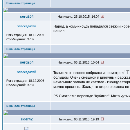
В начало страницы
serg204
Написано: 25.10.2015, 14:04
завсегдатай
Народ, а кому-нибудь попадался свежий норв
нашел.
Регистрация:
18.12.2006
Сообщений:
3787
В начало страницы
serg204
Написано: 06.11.2015, 10:04
"T
завсегдатай
Только что наконец собрался и посмотрел
большом. Очень смешной и циничный рассказ о
Регистрация:
18.12.2006
начального запала не хватило - к концу автор
Сообщений:
3787
можно простить. Жаль, что второго сезона не 
PS Смотрел в переводе "Кубиков". Мата чуть 
В начало страницы
rider42
Написано: 06.11.2015, 19:19