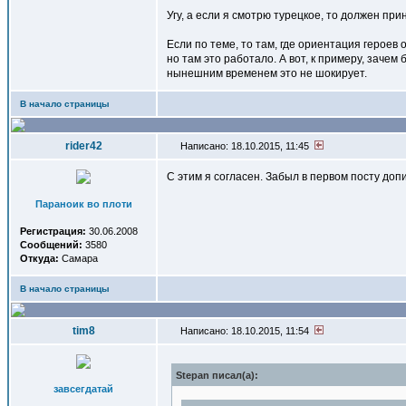
Угу, а если я смотрю турецкое, то должен пр
Если по теме, то там, где ориентация героев
но там это работало. А вот, к примеру, зачем
нынешним временем это не шокирует.
В начало страницы
rider42
Написано: 18.10.2015, 11:45
С этим я согласен. Забыл в первом посту допи
Параноик во плоти
Регистрация:
30.06.2008
Сообщений:
3580
Откуда:
Самара
В начало страницы
tim8
Написано: 18.10.2015, 11:54
Stepan писал(a):
завсегдатай