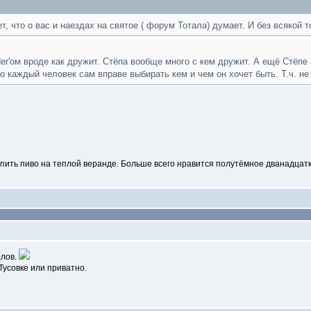
, что о вас и наездах на святое ( форум Тотала) думает. И без всякой 
der'ом вроде как дружит. Стёпа вообще много с кем дружит. А ещё Стёпе
о каждый человек сам вправе выбирать кем и чем он хочет быть. Т.ч. не
ел пить пиво на теплой веранде. Больше всего нравится полутёмное дванадцат
алов.
усовке или приватно.