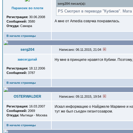
serg204 писал(a):
Параноик во плоти
PS Смотрел в переводе "Кубиков". Мата 
Регистрация:
30.06.2008
А мне от Amedia озвучка понравилась.
Сообщений:
3580
Откуда:
Самара
В начало страницы
serg204
Написано: 06.11.2015, 21:04
завсегдатай
Ну мне в принципе нравятся Кубики. Поэтому, 
Регистрация:
18.12.2006
Сообщений:
3787
В начало страницы
OSTERWALDER
Написано: 09.11.2015, 19:54
Регистрация:
16.03.2007
Искал информацию о Найджеле Марвине и натк
Сообщений:
2069
тут же был съеден гигантозавром.
Откуда:
Мытищи - Москва
В начало страницы