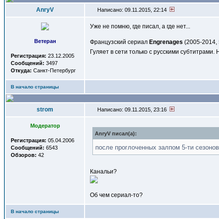
AnryV
Написано: 09.11.2015, 22:14
Уже не помню, где писал, а где нет...
Ветеран
Французский сериал
Engrenages
(2005-2014, 
Гуляет в сети только с русскими субтитрами.
Регистрация:
23.12.2005
Сообщений:
3497
Откуда:
Санкт-Петербург
В начало страницы
strom
Написано: 09.11.2015, 23:16
Модератор
AnryV писал(a):
Регистрация:
05.04.2006
после проглоченных залпом 5-ти сезоно
Сообщений:
6543
Обзоров:
42
Канальи?
Об чем сериал-то?
В начало страницы