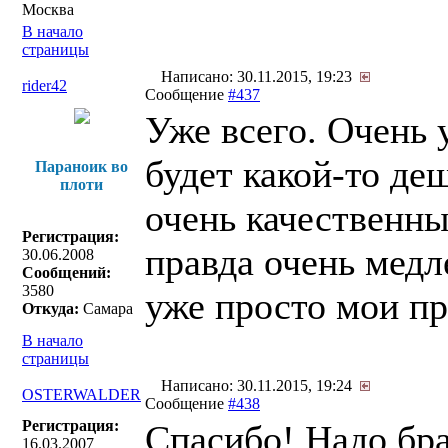
Москва
В начало
страницы
Написано: 30.11.2015, 19:23
rider42
Сообщение
#437
Уже всего. Очень 
будет какой-то де
Параноик во
плоти
очень качественны
Регистрация:
правда очень медл
30.06.2008
Сообщений:
3580
уже просто мои п
Откуда:
Самара
В начало
страницы
Написано: 30.11.2015, 19:24
OSTERWALDER
Сообщение
#438
Регистрация:
Спасибо! Надо бр
16.03.2007