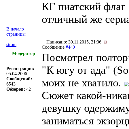
КГ пиатский флаг
отличный же сериа
В начало
страницы
Написано: 30.11.2015, 21:36
strom
Сообщение
#440
Модератор
Посмотрел полтор
"К югу от ада" (So
Регистрация:
05.04.2006
Сообщений:
моих не хватило.
6543
Обзоров:
42
Сюжет какой-никак
девушку одержим
заниматься экзорц