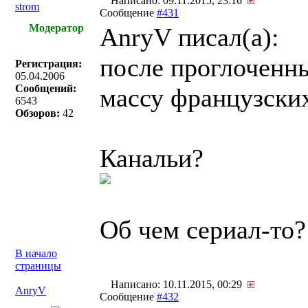
Написано: 09.11.2015, 23:16
strom
Сообщение
#431
Модератор
AnryV писал(a):
после проглоченны
Регистрация:
05.04.2006
Сообщений:
массу французских
6543
Обзоров:
42
Канальи?
Об чем сериал-то?
В начало
страницы
Написано: 10.11.2015, 00:29
AnryV
Сообщение
#432