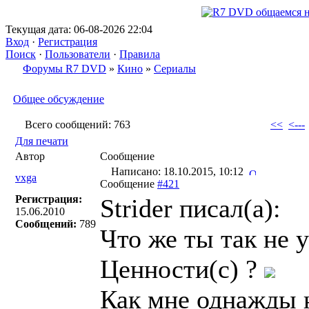
Текущая дата: 06-08-2026 22:04
Вход
·
Регистрация
Поиск
·
Пользователи
·
Правила
Форумы R7 DVD
»
Кино
»
Сериалы
Общее обсуждение
Всего сообщений: 763
<<
<---
Для печати
Автор
Сообщение
Написано: 18.10.2015, 10:12
vxga
Сообщение
#421
Регистрация:
Strider писал(a):
15.06.2010
Сообщений:
789
Что же ты так не
Ценности(с) ?
Как мне однажды н