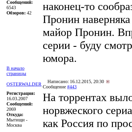
Сообщений:
наконец-то сообра
6543
Обзоров:
42
Пронин наверняка 
майор Пронин. Впр
серии - буду смот
юмора.
В начало
страницы
Написано: 16.12.2015, 20:30
OSTERWALDER
Сообщение
#443
Регистрация:
На торрентах выл
16.03.2007
Сообщений:
норвжеского сериа
2069
Откуда:
как Россия по про
Мытищи -
Москва