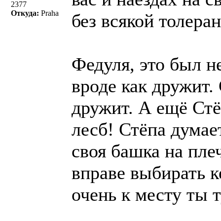
2377
Откуда:
Praha
без всякой толера
Федуля, это был не
вроде как дружит.
дружит. А ещё Стё
лесб! Стёпа думает
своя башка на пле
вправе выбирать ке
очень к месту ты 