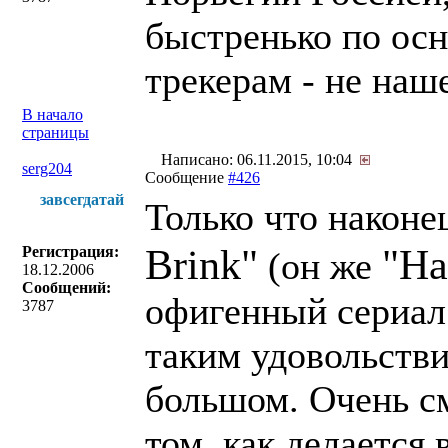
быстренько по ос
трекерам - не наш
В начало
страницы
Написано: 06.11.2015, 10:04
serg204
Сообщение
#426
завсегдатай
Только что наконе
Brink"
"На
Регистрация:
(он же
18.12.2006
Сообщений:
офигенный сериал!
3787
таким удовольстви
большом. Очень с
том, как делается