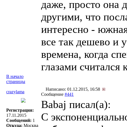
даже, просто она 
другими, что посл
интересно - южная 
все так дешево и у
времена, когда сп
глазами считался 
В начало
страницы
Написано: 01.12.2015, 16:58
crazylama
Сообщение
#441
Babaj писал(a):
Регистрация:
С экспоненциальн
17.11.2015
Сообщений:
1
Откуда:
Москва