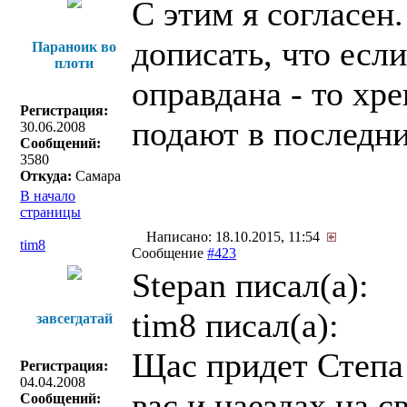
С этим я согласен
дописать, что есл
Параноик во
плоти
оправдана - то хре
Регистрация:
подают в последни
30.06.2008
Сообщений:
3580
Откуда:
Самара
В начало
страницы
Написано: 18.10.2015, 11:54
tim8
Сообщение
#423
Stepan писал(a):
tim8 писал(a):
завсегдатай
Щас придет Степа 
Регистрация:
04.04.2008
вас и наездах на с
Сообщений: