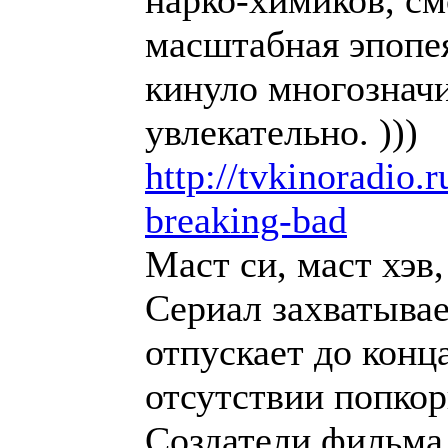
нарко-химиков, см
масштабная эпопея
кинуло многозначи
увлекательно. )))
http://tvkinoradio.r
breaking-bad
Маст си, маст хэв
Сериал захватывае
отпускает до конц
отсутствии попкор
Создатели фильма 