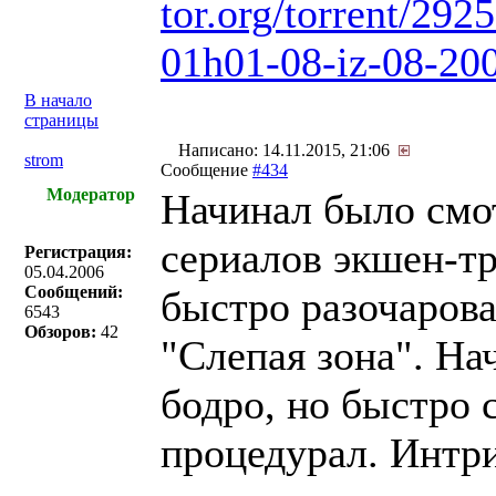
tor.org/torrent/292
01h01-08-iz-08-200
В начало
страницы
Написано: 14.11.2015, 21:06
strom
Сообщение
#434
Модератор
Начинал было смо
сериалов экшен-тр
Регистрация:
05.04.2006
Сообщений:
быстро разочарова
6543
Обзоров:
42
"Слепая зона". На
бодро, но быстро 
процедурал. Интр