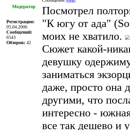
Сообщение
#440
Модератор
Посмотрел полтор
"К югу от ада" (So
Регистрация:
05.04.2006
Сообщений:
моих не хватило.
6543
Обзоров:
42
Сюжет какой-никак
девушку одержим
заниматься экзорц
даже, просто она 
другими, что посл
интересно - южная 
все так дешево и у