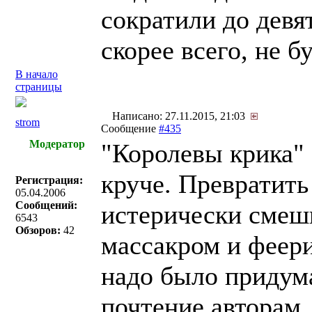
сократили до девя
скорее всего, не бу
В начало
страницы
Написано: 27.11.2015, 21:03
strom
Сообщение
#435
Модератор
"Королевы крика" 
круче. Превратить
Регистрация:
05.04.2006
Сообщений:
истерически смеш
6543
Обзоров:
42
массакром и феери
надо было придума
почтение авторам.