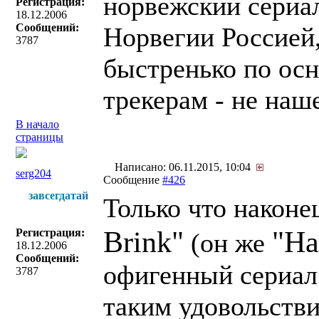
норвежский сериа
Регистрация:
18.12.2006
Сообщений:
Норвегии Россией,
3787
быстренько по ос
трекерам - не наш
В начало
страницы
Написано: 06.11.2015, 10:04
serg204
Сообщение
#426
завсегдатай
Только что наконе
Brink"
"На
Регистрация:
(он же
18.12.2006
Сообщений:
офигенный сериал!
3787
таким удовольстви