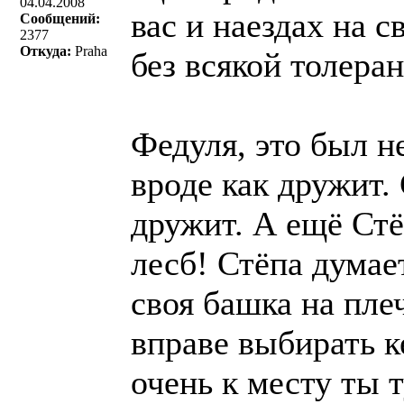
04.04.2008
вас и наездах на с
Сообщений:
2377
Откуда:
Praha
без всякой толера
Федуля, это был не
вроде как дружит.
дружит. А ещё Стё
лесб! Стёпа думает
своя башка на пле
вправе выбирать ке
очень к месту ты 