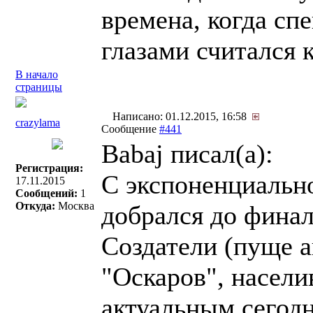
времена, когда сп
глазами считался 
В начало
страницы
Написано: 01.12.2015, 16:58
crazylama
Сообщение
#441
Babaj писал(a):
Регистрация:
С экспоненциальн
17.11.2015
Сообщений:
1
Откуда:
Москва
добрался до фина
Создатели (пуще а
"Оскаров", насели
актуальным сегод