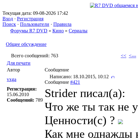
Текущая дата: 09-08-2026 17:42
Вход
·
Регистрация
Поиск
·
Пользователи
·
Правила
Форумы R7 DVD
»
Кино
»
Сериалы
Общее обсуждение
Всего сообщений: 763
<<
<---
Для печати
Автор
Сообщение
Написано: 18.10.2015, 10:12
vxga
Сообщение
#421
Регистрация:
Strider писал(a):
15.06.2010
Сообщений:
789
Что же ты так не
Ценности(с) ?
Как мне однажды н