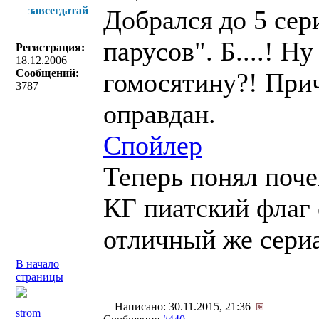
завсегдатай
Добрался до 5 сер
парусов". Б....! Н
Регистрация:
18.12.2006
Сообщений:
гомосятину?! При
3787
оправдан.
Спойлер
Теперь понял поче
КГ пиатский флаг
отличный же сериа
В начало
страницы
Написано: 30.11.2015, 21:36
strom