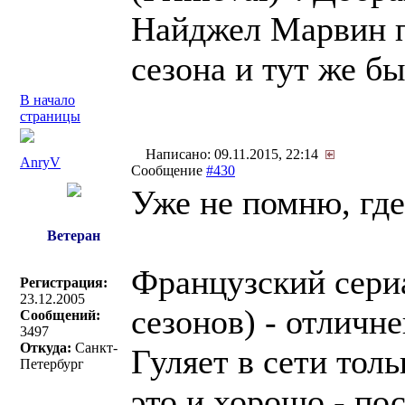
Найджел Марвин п
сезона и тут же б
В начало
страницы
Написано: 09.11.2015, 22:14
AnryV
Сообщение
#430
Уже не помню, где 
Ветеран
Французский сер
Регистрация:
23.12.2005
сезонов) - отличн
Сообщений:
3497
Откуда:
Санкт-
Гуляет в сети тол
Петербург
это и хорошо - по