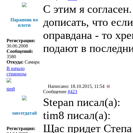
С этим я согласен
дописать, что есл
Параноик во
плоти
оправдана - то хре
Регистрация:
подают в последни
30.06.2008
Сообщений:
3580
Откуда:
Самара
В начало
страницы
Написано: 18.10.2015, 11:54
tim8
Сообщение
#423
Stepan писал(a):
tim8 писал(a):
завсегдатай
Щас придет Степа 
Регистрация: