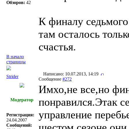
Обзоров:
42
К финалу седьмого 
там осталось толь
счастья.
В начало
страницы
Написано: 10.07.2013, 14:19
Strider
Сообщение
#272
Имхо,не все,но фин
понравился.Этак с
Модератор
управление перебь
Регистрация:
24.04.2007
шестом сезоне они
Сообщений: