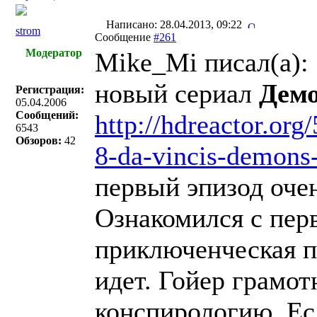
Написано: 28.04.2013, 09:22
strom
Сообщение
#261
Модератор
Mike_Mi писал(a):
новый сериал
Дем
Регистрация:
05.04.2006
Сообщений:
http://hdreactor.or
6543
Обзоров:
42
8-da-vincis-demons
первый эпизод оче
Ознакомился с пер
приключенческая п
идет. Гойер грамот
конспирологию. Есл