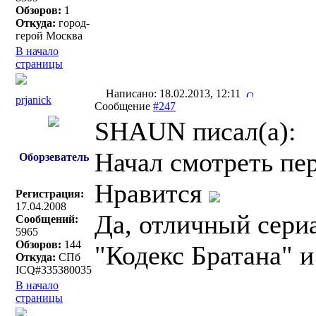
Обзоров:
1
Откуда:
город-
герой Москва
В начало
страницы
Написано: 18.02.2013, 12:11
prjanick
Сообщение
#247
SHAUN писал(a):
Начал смотреть пе
Оборзеватель
Нравится
Регистрация:
17.04.2008
Да, отличный сери
Сообщений:
5965
Обзоров:
144
"Кодекс Братана" 
Откуда:
СПб
ICQ#335380035
В начало
страницы