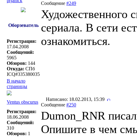
prjanick
Сообщение
#249
Художественного с
сериала. В сети ес
Оборзеватель
ознакомиться.
Регистрация:
17.04.2008
Сообщений:
5965
Обзоров:
144
Откуда:
СПб
ICQ#335380035
В начало
страницы
Написано: 18.02.2013, 15:39
Ventus obscurus
Сообщение
#250
Регистрация:
Dumon_RNR писал(
18.06.2008
Сообщений:
Опишите в чем смы
310
Обзоров:
1