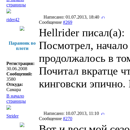
страницы
Написано: 01.07.2013, 18:40
rider42
Сообщение
#269
Hellrider писал(a):
Посмотрел, начало 
Параноик во
плоти
продолжалось в том
Регистрация:
Почитал вкратце чт
30.06.2008
Сообщений:
3580
кинговски эпично. 
Откуда:
Самара
В начало
страницы
Написано: 10.07.2013, 11:10
Strider
Сообщение
#270
Вот и восьмой сез