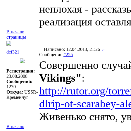
неплохая - рассказ
реализация оставля
В начало
страницы
Написано: 12.04.2013, 21:26
def321
Сообщение
#255
Совершенно случай
Регистрация:
Vikings"
:
23.08.2008
Сообщений:
1239
http://rutor.org/to
Откуда:
USSR-
Кременчуг
dlrip-ot-scarabey-al
Живенько снято, ув
В начало