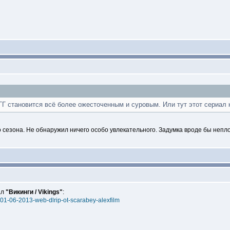
 ГГ становится всё более ожесточенным и суровым. Или тут этот сериал 
 сезона. Не обнаружил ничего особо увлекательного. Задумка вроде бы непл
ал
"Викинги / Vikings"
:
01x01-06-2013-web-dlrip-ot-scarabey-alexfilm