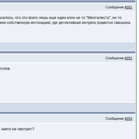
Сообщение
#251
лось, что это всего лишь еще один клон не то "Менталиста", не то
вою собственную интонацию, где детективная интрига грамотно смешана
Сообщение
#252
толов.
Сообщение
#253
я никто не смотрит?