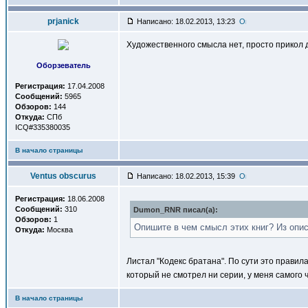
prjanick
Написано: 18.02.2013, 13:23
Художественного смысла нет, просто прикол д
Оборзеватель
Регистрация:
17.04.2008
Сообщений:
5965
Обзоров:
144
Откуда:
СПб
ICQ#335380035
В начало страницы
Ventus obscurus
Написано: 18.02.2013, 15:39
Регистрация:
18.06.2008
Сообщений:
310
Dumon_RNR писал(a):
Обзоров:
1
Опишите в чем смысл этих книг? Из опис
Откуда:
Москва
Листал "Кодекс братана". По сути это правил
который не смотрел ни серии, у меня самого
В начало страницы