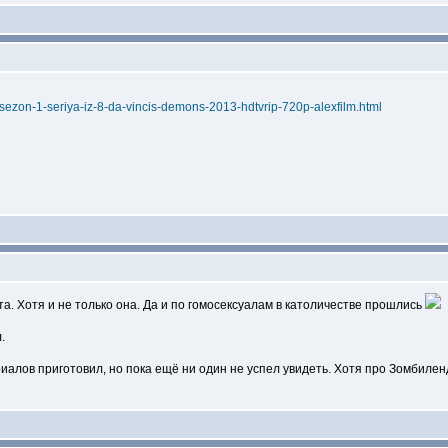
-sezon-1-seriya-iz-8-da-vincis-demons-2013-hdtvrip-720p-alexfilm.html
та. Хотя и не только она. Да и по гомосексуалам в католичестве прошлись
.
алов приготовил, но пока ещё ни один не успел увидеть. Хотя про Зомбилен