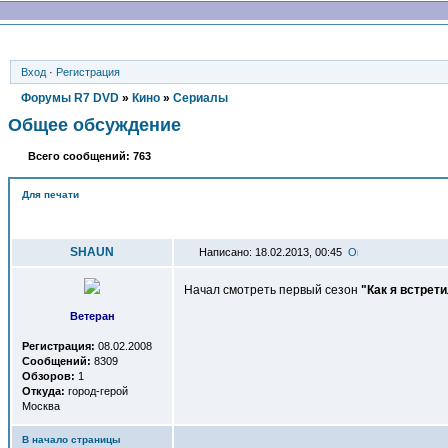
Вход
·
Регистрация
Форумы R7 DVD
»
Кино
»
Сериалы
Общее обсуждение
Всего сообщений: 763
Для печати
Автор
SHAUN
Написано: 18.02.2013, 00:45
Начал смотреть первый сезон
"Как я встрет
Ветеран
Регистрация:
08.02.2008
Сообщений:
8309
Обзоров:
1
Откуда:
город-герой
Москва
В начало страницы