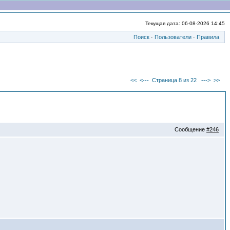
Текущая дата: 06-08-2026 14:45
Поиск
·
Пользователи
·
Правила
<<
<---
Страница 8 из 22
--->
>>
Сообщение
#246