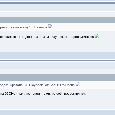
третил вашу маму"
. Нравится
приобретены "Кодекс Братана" и "Playbook" от Барни Стинсона
одекс Братана" и "Playbook" от Барни Стинсона
на ОЗОНе я так и не понял что они из себя представляют.