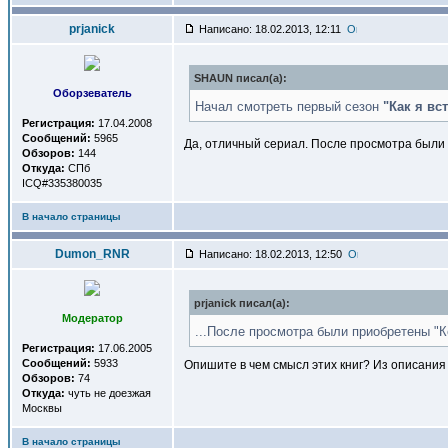
prjanick
Написано: 18.02.2013, 12:11
SHAUN писал(a):
Оборзеватель
Начал смотреть первый сезон
"Как я вс
Регистрация:
17.04.2008
Сообщений:
5965
Да, отличный сериал. После просмотра были 
Обзоров:
144
Откуда:
СПб
ICQ#335380035
В начало страницы
Dumon_RNR
Написано: 18.02.2013, 12:50
prjanick писал(a):
Модератор
...После просмотра были приобретены "К
Регистрация:
17.06.2005
Сообщений:
5933
Опишите в чем смысл этих книг? Из описания 
Обзоров:
74
Откуда:
чуть не доезжая
Москвы
В начало страницы