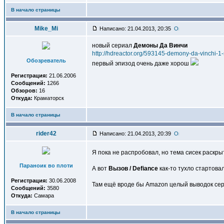
В начало страницы
Mike_Mi
Написано: 21.04.2013, 20:35
новый сериал
Демоны Да Винчи
http://hdreactor.org/593145-demony-da-vinchi-1
Обозреватель
первый эпизод очень даже хорош
Регистрация:
21.06.2006
Сообщений:
1266
Обзоров:
16
Откуда:
Краматорск
В начало страницы
rider42
Написано: 21.04.2013, 20:39
Я пока не распробовал, но тема сисек раскры
Параноик во плоти
А вот
Вызов / Defiance
как-то тухло стартовал
Регистрация:
30.06.2008
Там ещё вроде бы Amazon целый выводок сери
Сообщений:
3580
Откуда:
Самара
В начало страницы