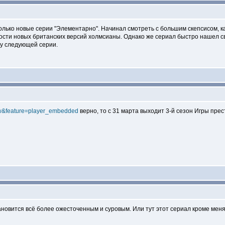
ько новые серии "Элементарно". Начинал смотреть с большим скепсисом, каза
ости новых британских версий холмсианы. Однако же сериал быстро нашел с
ду следующей серии.
xw&feature=player_embedded
верно, то с 31 марта выходит 3-й сезон Игры прес
тановится всё более ожесточенным и суровым. Или тут этот сериал кроме мен