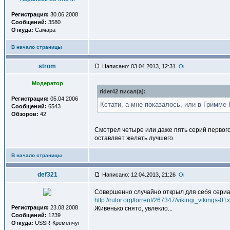
Регистрация:
30.06.2008
Сообщений:
3580
Откуда:
Самара
В начало страницы
strom
Написано: 03.04.2013, 12:31
Модератор
rider42 писал(a):
Регистрация:
05.04.2006
Кстати, а мне показалось, или в Гримме
Сообщений:
6543
Обзоров:
42
Смотрел четыре или даже пять серий первого
оставляет желать лучшего.
В начало страницы
def321
Написано: 12.04.2013, 21:26
Совершенно случайно открыл для себя сери
http://rutor.org/torrent/267347/vikingi_vikings-
Регистрация:
23.08.2008
Живенько снято, увлекло...
Сообщений:
1239
Откуда:
USSR-Кременчуг