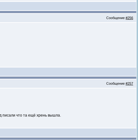
Сообщение
#256
Сообщение
#257
д писали что та ещё хрень вышла.