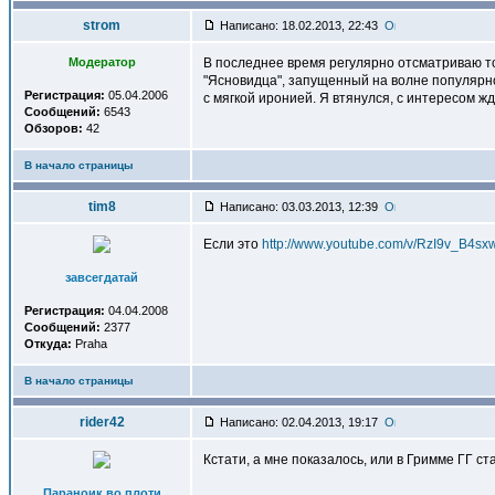
strom
Написано: 18.02.2013, 22:43
Модератор
В последнее время регулярно отсматриваю тол
"Ясновидца", запущенный на волне популярн
Регистрация:
05.04.2006
с мягкой иронией. Я втянулся, с интересом ж
Сообщений:
6543
Обзоров:
42
В начало страницы
tim8
Написано: 03.03.2013, 12:39
Если это
http://www.youtube.com/v/RzI9v_B4s
завсегдатай
Регистрация:
04.04.2008
Сообщений:
2377
Откуда:
Praha
В начало страницы
rider42
Написано: 02.04.2013, 19:17
Кстати, а мне показалось, или в Гримме ГГ с
Параноик во плоти