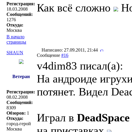
Регистрация:
Как всё сложно
Но
18.03.2008
Сообщений:
1276
Откуда:
Москва
В начало
страницы
Написано: 27.09.2011, 21:44
SHAUN
Сообщение
#16
v4dim83 писал(a):
На андроиде игрухи
Ветеран
потянет. Видел Dea
Регистрация:
08.02.2008
Сообщений:
8309
Обзоров:
1
Играл в
DeadSpace
Откуда:
город-герой
на приставках
Москва