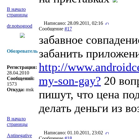
В начало
страницы
Написано: 28.09.2011, 02:16
dr.notsogood
Сообщение
#17
забавное совпадени
забанить приложени
Обозреватель
http://www.androidc
Регистрация:
28.04.2010
my-son-gay?
20 вопр
Сообщений:
1573
Откуда:
msk
пишут, что цена под
делать деньги из в
В начало
страницы
Написано: 01.10.2011, 23:02
Antinegative
Сообщение
#18