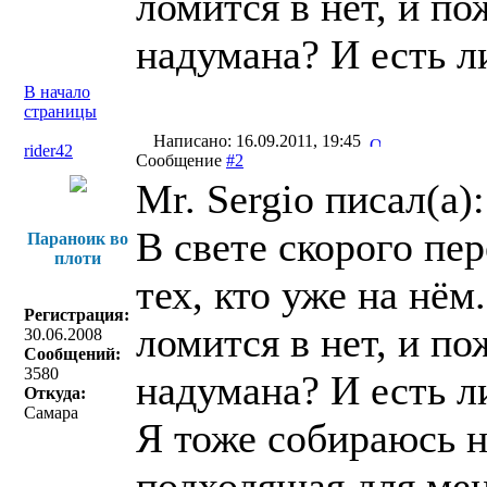
ломится в нет, и п
надумана? И есть л
В начало
страницы
Написано: 16.09.2011, 19:45
rider42
Сообщение
#2
Mr. Sergio писал(a):
В свете скорого пе
Параноик во
плоти
тех, кто уже на нём
Регистрация:
ломится в нет, и п
30.06.2008
Сообщений:
3580
надумана? И есть л
Откуда:
Самара
Я тоже собираюсь н
подходящая для мен