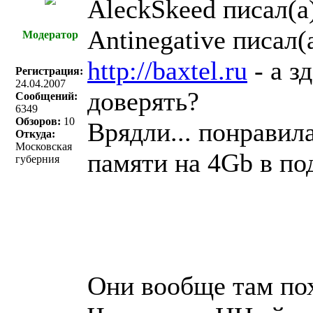
AleckSkeed писал(a
Antinegative писал(a
Модератор
http://baxtel.ru
- а з
Регистрация:
24.04.2007
доверять?
Сообщений:
6349
Обзоров:
10
Врядли... понравил
Откуда:
Московская
памяти на 4Gb в по
губерния
Они вообще там по