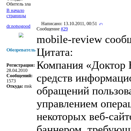
Обитель зла
В начало
страницы
Написано: 13.10.2011, 00:51
dr.notsogood
Сообщение
#29
mobile-review сооб
Цитата:
Обозреватель
Компания «Доктор 
Регистрация:
28.04.2010
средств информаци
Сообщений:
1573
Откуда:
msk
обращений пользов
управлением опера
некоторых веб-сайт
баннером, требующ