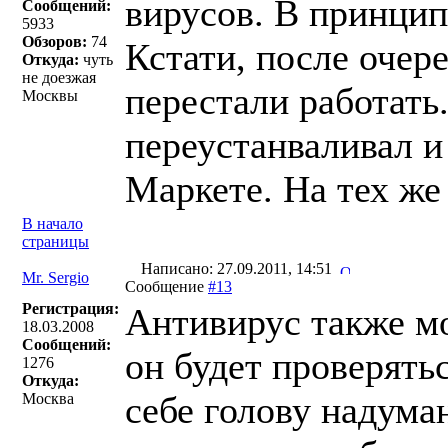
вирусов. В принцип
Сообщений:
5933
Обзоров:
74
Кстати, после очер
Откуда:
чуть
не доезжая
перестали работать.
Москвы
переустанваливал и 
Маркете. На тех же
В начало
страницы
Написано: 27.09.2011, 14:51
Mr. Sergio
Сообщение
#13
Регистрация:
Антивирус также мо
18.03.2008
Сообщений:
он будет проверятьс
1276
Откуда:
себе голову надума
Москва