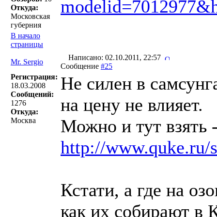
modelid=7012977&h
Откуда:
Московская
губерния
В начало
страницы
Написано: 02.10.2011, 22:57
Mr. Sergio
Сообщение
#25
Регистрация:
Не силен в самсунга
18.03.2008
Сообщений:
на цену не влияет.
1276
Откуда:
Можно и тут взять 
Москва
http://www.quke.ru
Кстати, а где на оз
как их собирают в 