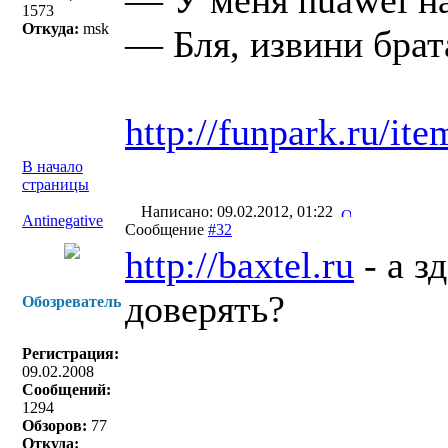
— У меня huawei на
1573
Откуда:
msk
— Бля, извини брат
http://funpark.ru/it
В начало
страницы
Написано: 09.02.2012, 01:22
Antinegative
Сообщение
#32
http://baxtel.ru
- а з
доверять?
Обозреватель
Регистрация:
09.02.2008
Сообщений:
1294
Обзоров:
77
Откуда: