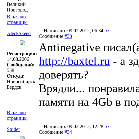
Великий
Новгород
В начало
страницы
Написано: 09.02.2012, 06:34
AleckSkeed
Сообщение
#33
Antinegative писал(a
Регистрация:
http://baxtel.ru
- а з
14.08.2006
Сообщений:
558
доверять?
Откуда:
Новосибирск-
Врядли... понравил
Бердск
памяти на 4Gb в по
В начало
страницы
Написано: 09.02.2012, 12:28
Strider
Сообщение
#34