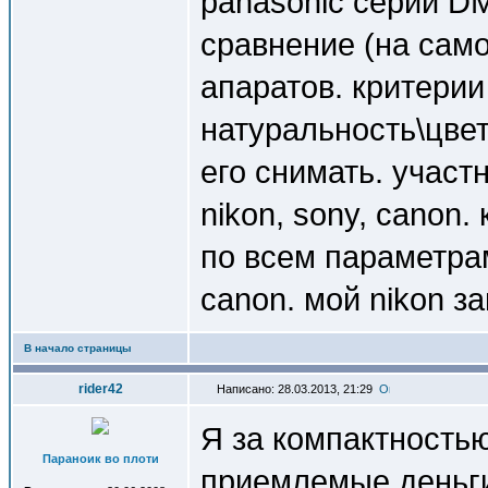
panasonic серии DM
сравнение (на сам
апаратов. критери
натуральность\цве
его снимать. участ
nikon, sony, canon
по всем параметрам
canon. мой nikon з
В начало страницы
rider42
Написано: 28.03.2013, 21:29
Я за компактностью
Параноик во плоти
приемлемые деньг