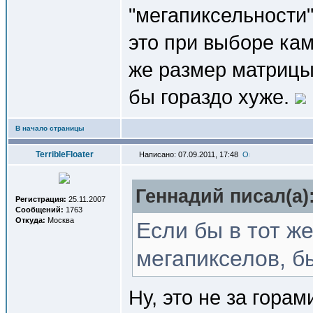
"мегапиксельности
это при выборе кам
же размер матрицы
бы гораздо хуже.
В начало страницы
TerribleFloater
Написано: 07.09.2011, 17:48
Геннадий писал(a)
Регистрация:
25.11.2007
Сообщений:
1763
Откуда:
Москва
Если бы в тот ж
мегапикселов, б
Ну, это не за горам