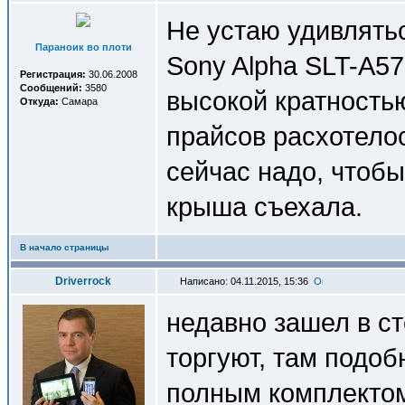
Не устаю удивлять
Параноик во плоти
Sony Alpha SLT-A57
Регистрация:
30.06.2008
Сообщений:
3580
высокой кратность
Откуда:
Самара
прайсов расхотелось
сейчас надо, чтобы
крыша съехала.
В начало страницы
Driverrock
Написано: 04.11.2015, 15:36
недавно зашел в ст
торгуют, там подоб
полным комплектом 