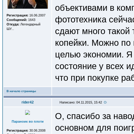
объективами в комп
Регистрация:
16.06.2007
фототехника сейча
Сообщений:
1643
Откуда:
Легендарный
сдают много такой 
ШУ...
копейки. Можно по
целью экономии. Я 
состояние у всех 
что при покупке ра
В начало страницы
rider42
Написано: 04.11.2015, 15:42
О, спасибо за наво
Параноик во плоти
основном для поиг
Регистрация:
30.06.2008