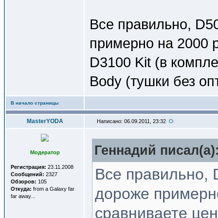
Все правильно, D5
примерно на 2000 р
D3100 Kit (в компл
Body (тушки без оп
В начало страницы
MasterYODA
Написано: 06.09.2011, 23:32
Геннадий писал(a)
Модератор
Регистрация:
23.11.2008
Все правильно, 
Сообщений:
2327
Обзоров:
105
дороже примерно
Откуда:
from a Galaxy far
far away...
сравниваете цену