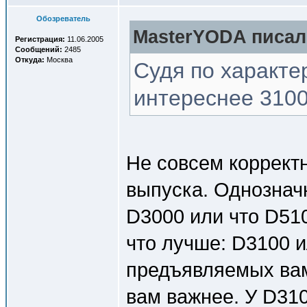
Обозреватель
MasterYODA писал(
Регистрация:
11.06.2005
Сообщений:
2485
Откуда:
Москва
Судя по характе
интереснее 3100
Не совсем коррект
выпуска. Однознач
D3000 или что D51
что лучше: D3100 ил
предъявляемых вами
вам важнее. У D31