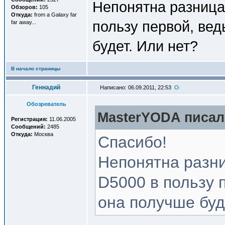
Непонятна разница
Обзоров:
105
Откуда:
from a Galaxy far
пользу первой, вед
far away...
будет. Или нет?
В начало страницы
Геннадий
Написано: 06.09.2011, 22:53
Обозреватель
MasterYODA писал(
Регистрация:
11.06.2005
Сообщений:
2485
Откуда:
Москва
Спасибо!
Непонятна разни
D5000 в пользу 
она получше буд