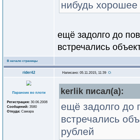
нибудь хорошее 
ещё задолго до по
встречались объект
В начало страницы
rider42
Написано: 05.11.2015, 11:39
kerlik писал(a):
Параноик во плоти
Регистрация:
30.06.2008
ещё задолго до 
Сообщений:
3580
Откуда:
Самара
встречались объ
рублей