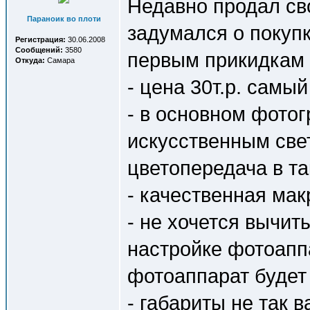
Недавно продал св
Параноик во плоти
задумался о покуп
Регистрация:
30.06.2008
Сообщений:
3580
первым прикидкам 
Откуда:
Самара
- цена 30т.р. самый
- в основном фото
искусственным свет
цветопередача в та
- качественная ма
- не хочется вычит
настройке фотоаппа
фотоаппарат будет 
- габариты не так 