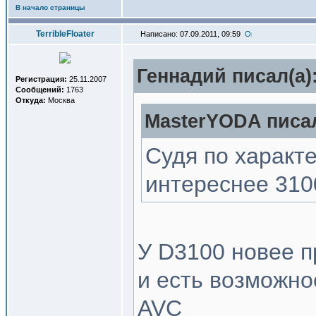
В начало страницы
TerribleFloater
Написано: 07.09.2011, 09:59
Геннадий писал(a)
Регистрация:
25.11.2007
Сообщений:
1763
Откуда:
Москва
MasterYODA писал
Судя по характ
интереснее 3100
У D3100 новее п
и есть возможно
AVC