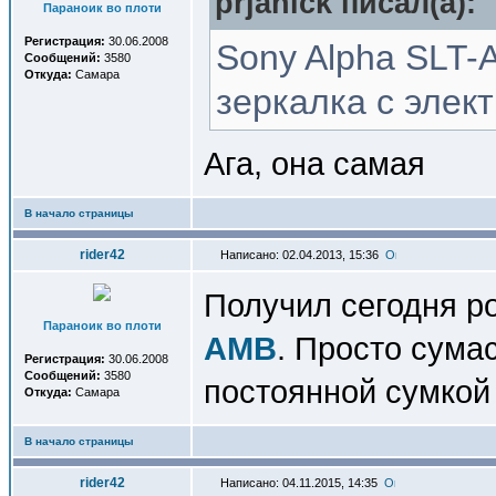
prjanick писал(a):
Параноик во плоти
Регистрация:
30.06.2008
Sony Alpha SLT-A
Сообщений:
3580
Откуда:
Самара
зеркалка с элек
Ага, она самая
В начало страницы
rider42
Написано: 02.04.2013, 15:36
Получил сегодня р
Параноик во плоти
AMB
. Просто сума
Регистрация:
30.06.2008
Сообщений:
3580
постоянной сумкой
Откуда:
Самара
В начало страницы
rider42
Написано: 04.11.2015, 14:35