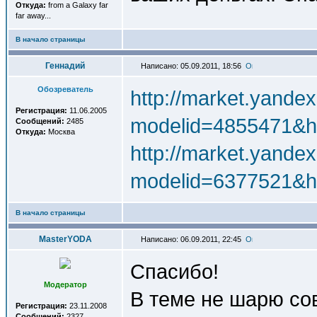
Откуда:
from a Galaxy far
far away...
В начало страницы
Геннадий
Написано: 05.09.2011, 18:56
Обозреватель
http://market.yande
Регистрация:
11.06.2005
modelid=4855471&h
Сообщений:
2485
Откуда:
Москва
http://market.yande
modelid=6377521&h
В начало страницы
MasterYODA
Написано: 06.09.2011, 22:45
Спасибо!
Модератор
В теме не шарю со
Регистрация:
23.11.2008
Сообщений:
2327