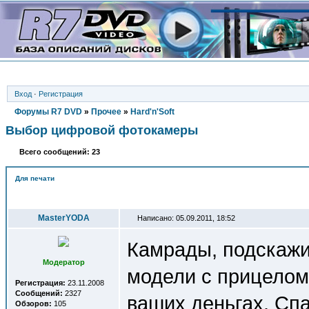
Вход
·
Регистрация
Форумы R7 DVD
»
Прочее
»
Hard'n'Soft
Выбор цифровой фотокамеры
Всего сообщений: 23
Для печати
Автор
MasterYODA
Написано: 05.09.2011, 18:52
Камрады, подскажит
Модератор
модели с прицелом
Регистрация:
23.11.2008
Сообщений:
2327
ваших деньгах. Сп
Обзоров:
105