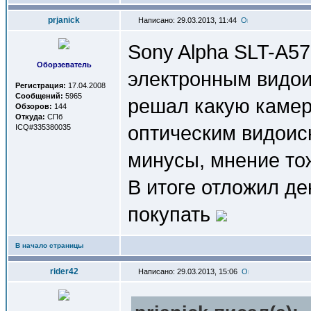
prjanick
Написано: 29.03.2013, 11:44
Sony Alpha SLT-A57
Оборзеватель
электронным видои
Регистрация:
17.04.2008
Сообщений:
5965
решал какую камер
Обзоров:
144
Откуда:
СПб
оптическим видоис
ICQ#335380035
минусы, мнение тож
В итоге отложил де
покупать
В начало страницы
rider42
Написано: 29.03.2013, 15:06