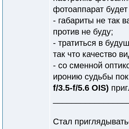
фотоаппарат будет 
- габариты не так 
против не буду;
- тратиться в буду
так что качество в
- со сменной оптик
иронию судьбы по
f/3.5-f/5.6 OIS)
приг
________________
Стал приглядыватьс