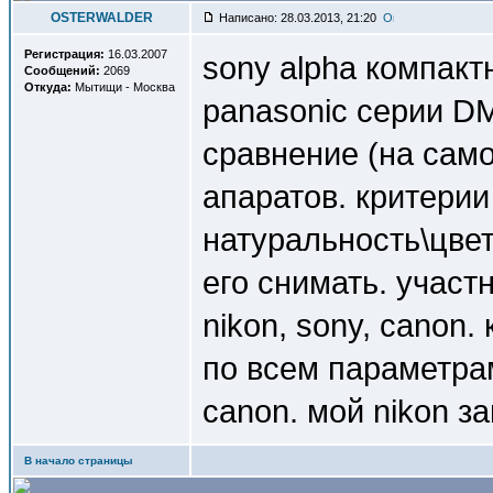
OSTERWALDER
Написано: 28.03.2013, 21:20
Регистрация:
16.03.2007
sony alpha компакт
Сообщений:
2069
Откуда:
Мытищи - Москва
panasonic серии DM
сравнение (на сам
апаратов. критери
натуральность\цве
его снимать. участ
nikon, sony, canon
по всем параметрам
canon. мой nikon з
В начало страницы