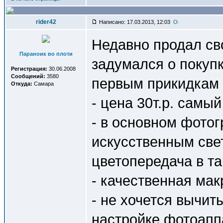
rider42
Написано: 17.03.2013, 12:03
Недавно продал св
Параноик во плоти
задумался о покуп
Регистрация:
30.06.2008
Сообщений:
3580
первым прикидкам 
Откуда:
Самара
- цена 30т.р. самый
- в основном фото
искусственным свет
цветопередача в та
- качественная ма
- не хочется вычит
настройке фотоаппа