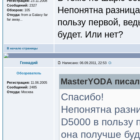
Регистрация:
23.11.2008
Сообщений:
2327
Непонятна разница
Обзоров:
105
Откуда:
from a Galaxy far
пользу первой, вед
far away...
будет. Или нет?
В начало страницы
Геннадий
Написано: 06.09.2011, 22:53
Обозреватель
MasterYODA писал(
Регистрация:
11.06.2005
Сообщений:
2485
Откуда:
Москва
Спасибо!
Непонятна разни
D5000 в пользу 
она получше буд