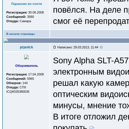
Параноик во плоти
повёлся. На деле п
Регистрация:
30.06.2008
Сообщений:
3580
смог её перепродат
Откуда:
Самара
В начало страницы
prjanick
Написано: 29.03.2013, 11:44
Sony Alpha SLT-A57
Оборзеватель
электронным видои
Регистрация:
17.04.2008
Сообщений:
5965
решал какую камер
Обзоров:
144
Откуда:
СПб
оптическим видоис
ICQ#335380035
минусы, мнение тож
В итоге отложил де
покупать