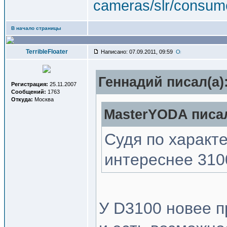
cameras/slr/consum
В начало страницы
TerribleFloater
Написано: 07.09.2011, 09:59
Геннадий писал(a)
Регистрация:
25.11.2007
Сообщений:
1763
Откуда:
Москва
MasterYODA писал
Судя по характ
интереснее 3100
У D3100 новее п