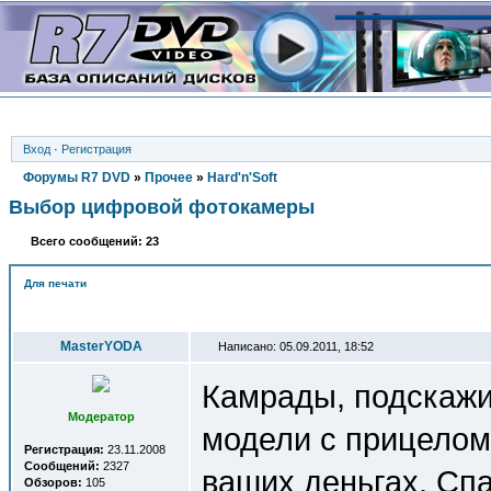
Вход
·
Регистрация
Форумы R7 DVD
»
Прочее
»
Hard'n'Soft
Выбор цифровой фотокамеры
Всего сообщений: 23
Для печати
Автор
MasterYODA
Написано: 05.09.2011, 18:52
Камрады, подскажит
Модератор
модели с прицелом
Регистрация:
23.11.2008
Сообщений:
2327
ваших деньгах. Сп
Обзоров:
105