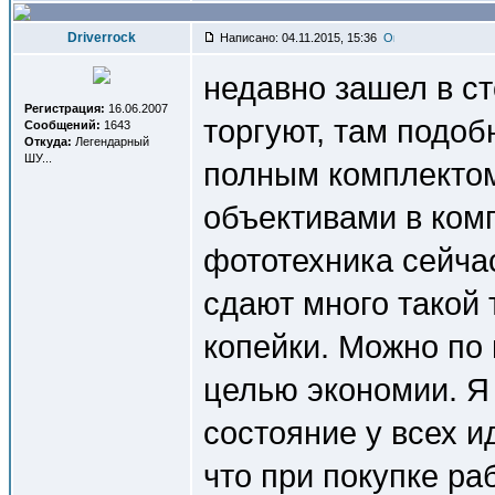
Driverrock
Написано: 04.11.2015, 15:36
недавно зашел в ст
Регистрация:
16.06.2007
торгуют, там подоб
Сообщений:
1643
Откуда:
Легендарный
ШУ...
полным комплектом 
объективами в комп
фототехника сейча
сдают много такой 
копейки. Можно по
целью экономии. Я 
состояние у всех 
что при покупке ра