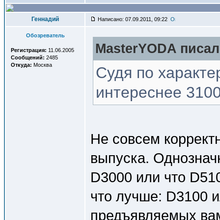
Геннадий
Написано: 07.09.2011, 09:22
Обозреватель
MasterYODA писал(
Регистрация:
11.06.2005
Сообщений:
2485
Откуда:
Москва
Судя по характе
интереснее 3100
Не совсем коррект
выпуска. Однознач
D3000 или что D51
что лучше: D3100 ил
предъявляемых вами