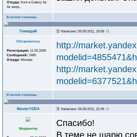
Откуда:
from a Galaxy far
far away...
В начало страницы
Геннадий
Написано: 05.09.2011, 18:56
Обозреватель
http://market.yande
Регистрация:
11.06.2005
modelid=4855471&h
Сообщений:
2485
Откуда:
Москва
http://market.yande
modelid=6377521&h
В начало страницы
MasterYODA
Написано: 06.09.2011, 22:45
Спасибо!
Модератор
В теме не шарю со