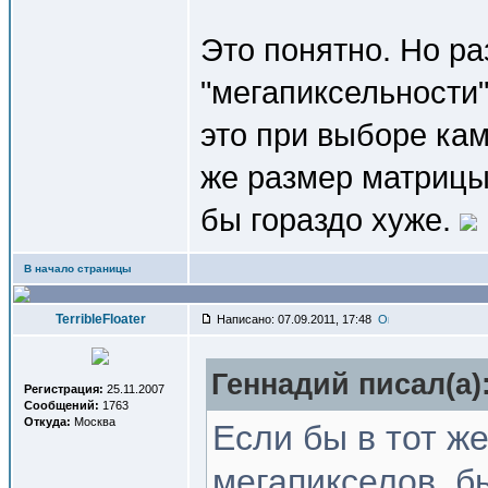
Это понятно. Но ра
"мегапиксельности
это при выборе кам
же размер матрицы
бы гораздо хуже.
В начало страницы
TerribleFloater
Написано: 07.09.2011, 17:48
Геннадий писал(a)
Регистрация:
25.11.2007
Сообщений:
1763
Откуда:
Москва
Если бы в тот ж
мегапикселов, б