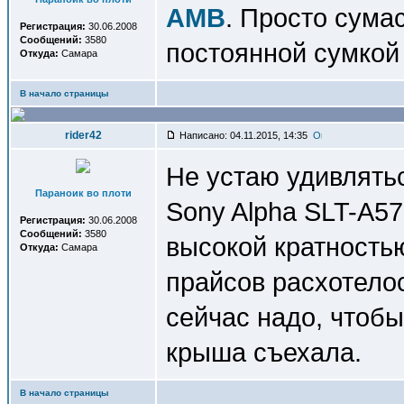
AMB
. Просто сума
Регистрация:
30.06.2008
Сообщений:
3580
постоянной сумкой
Откуда:
Самара
В начало страницы
rider42
Написано: 04.11.2015, 14:35
Не устаю удивлять
Параноик во плоти
Sony Alpha SLT-A57
Регистрация:
30.06.2008
Сообщений:
3580
высокой кратность
Откуда:
Самара
прайсов расхотелось
сейчас надо, чтобы
крыша съехала.
В начало страницы