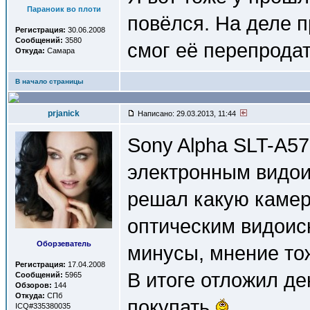
Параноик во плоти
повёлся. На деле п
Регистрация:
30.06.2008
Сообщений:
3580
смог её перепродат
Откуда:
Самара
В начало страницы
prjanick
Написано: 29.03.2013, 11:44
Sony Alpha SLT-A57
электронным видои
решал какую камер
оптическим видоис
Оборзеватель
минусы, мнение тож
Регистрация:
17.04.2008
В итоге отложил де
Сообщений:
5965
Обзоров:
144
Откуда:
СПб
покупать
ICQ#335380035