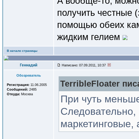
А вообще-то, можн
получить честные 
помощью обеих кам
жидким гелием
В начало страницы
Геннадий
Написано: 07.09.2011, 10:37
Обозреватель
TerribleFloater пис
Регистрация:
11.06.2005
Сообщений:
2485
Откуда:
Москва
При чуть меньш
Следовательно, 
маркетинговые, 