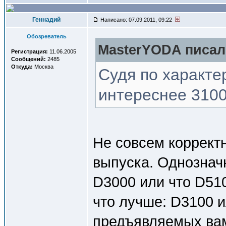
Геннадий
Написано: 07.09.2011, 09:22
Обозреватель
MasterYODA писал(
Регистрация:
11.06.2005
Сообщений:
2485
Откуда:
Москва
Судя по характе
интереснее 3100
Не совсем коррект
выпуска. Однознач
D3000 или что D51
что лучше: D3100 ил
предъявляемых вами