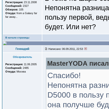
Регистрация:
23.11.2008
Непонятна разница
Сообщений:
2327
Обзоров:
105
Откуда:
from a Galaxy far
пользу первой, вед
far away...
будет. Или нет?
В начало страницы
Геннадий
Написано: 06.09.2011, 22:53
Обозреватель
MasterYODA писал(
Регистрация:
11.06.2005
Сообщений:
2485
Откуда:
Москва
Спасибо!
Непонятна разни
D5000 в пользу 
она получше буд