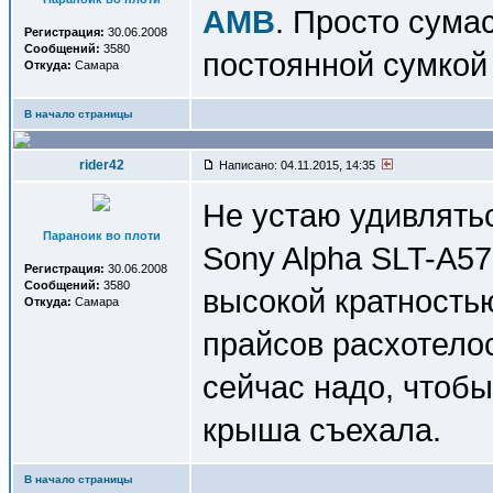
AMB
. Просто сума
Регистрация:
30.06.2008
Сообщений:
3580
постоянной сумкой
Откуда:
Самара
В начало страницы
rider42
Написано: 04.11.2015, 14:35
Не устаю удивлять
Параноик во плоти
Sony Alpha SLT-A57
Регистрация:
30.06.2008
Сообщений:
3580
высокой кратность
Откуда:
Самара
прайсов расхотелось
сейчас надо, чтобы
крыша съехала.
В начало страницы