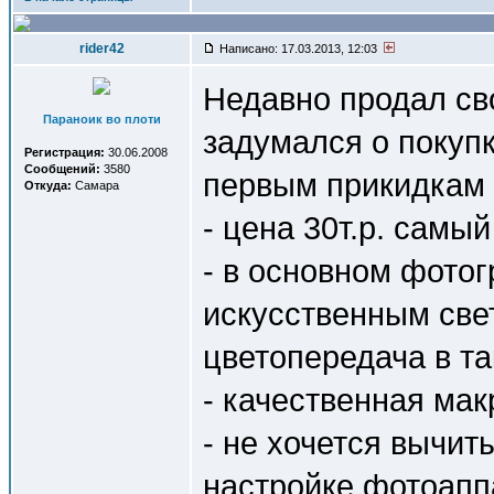
rider42
Написано: 17.03.2013, 12:03
Недавно продал св
Параноик во плоти
задумался о покуп
Регистрация:
30.06.2008
Сообщений:
3580
первым прикидкам 
Откуда:
Самара
- цена 30т.р. самый
- в основном фото
искусственным свет
цветопередача в та
- качественная ма
- не хочется вычит
настройке фотоаппа