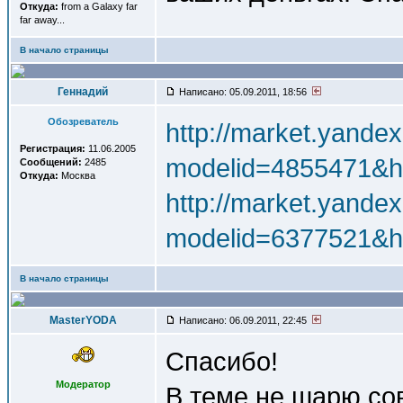
Откуда:
from a Galaxy far
far away...
В начало страницы
Геннадий
Написано: 05.09.2011, 18:56
Обозреватель
http://market.yande
Регистрация:
11.06.2005
modelid=4855471&h
Сообщений:
2485
Откуда:
Москва
http://market.yande
modelid=6377521&h
В начало страницы
MasterYODA
Написано: 06.09.2011, 22:45
Спасибо!
Модератор
В теме не шарю со