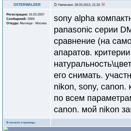
OSTERWALDER
Написано: 28.03.2013, 21:20
Регистрация:
16.03.2007
sony alpha компакт
Сообщений:
2069
Откуда:
Мытищи - Москва
panasonic серии DM
сравнение (на сам
апаратов. критери
натуральность\цве
его снимать. участ
nikon, sony, canon
по всем параметрам
canon. мой nikon з
В начало страницы