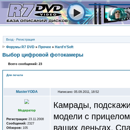
Вход
·
Регистрация
Форумы R7 DVD
»
Прочее
»
Hard'n'Soft
Выбор цифровой фотокамеры
Всего сообщений: 23
Для печати
Автор
MasterYODA
Написано: 05.09.2011, 18:52
Камрады, подскажит
Модератор
модели с прицелом
Регистрация:
23.11.2008
Сообщений:
2327
ваших деньгах. Сп
Обзоров:
105