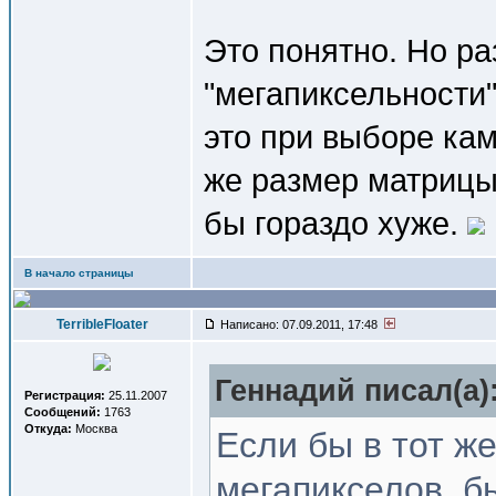
Это понятно. Но ра
"мегапиксельности
это при выборе кам
же размер матрицы
бы гораздо хуже.
В начало страницы
TerribleFloater
Написано: 07.09.2011, 17:48
Геннадий писал(a)
Регистрация:
25.11.2007
Сообщений:
1763
Откуда:
Москва
Если бы в тот ж
мегапикселов, б