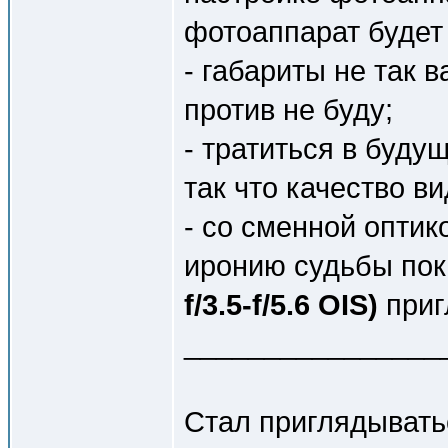
фотоаппарат будет 
- габариты не так 
против не буду;
- тратиться в буду
так что качество в
- со сменной оптик
иронию судьбы по
f/3.5-f/5.6 OIS)
приг
________________
Стал приглядыватьс