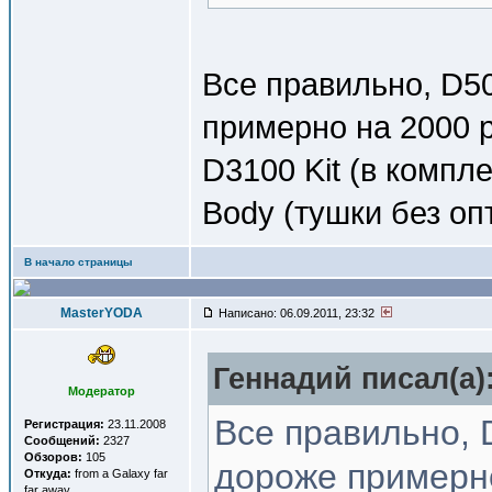
Все правильно, D5
примерно на 2000 р
D3100 Kit (в компл
Body (тушки без оп
В начало страницы
MasterYODA
Написано: 06.09.2011, 23:32
Геннадий писал(a)
Модератор
Все правильно, 
Регистрация:
23.11.2008
Сообщений:
2327
Обзоров:
105
дороже примерно
Откуда:
from a Galaxy far
far away...