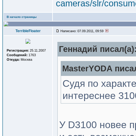
cameras/slr/consum
В начало страницы
TerribleFloater
Написано: 07.09.2011, 09:59
Геннадий писал(a)
Регистрация:
25.11.2007
Сообщений:
1763
Откуда:
Москва
MasterYODA писал
Судя по характ
интереснее 3100
У D3100 новее п