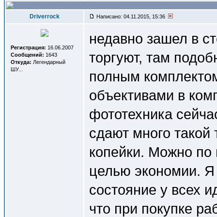
Driverrock
Написано: 04.11.2015, 15:36
недавно зашел в ст
Регистрация:
16.06.2007
торгуют, там подоб
Сообщений:
1643
Откуда:
Легендарный
ШУ...
полным комплектом 
объективами в комп
фототехника сейча
сдают много такой 
копейки. Можно по
целью экономии. Я 
состояние у всех 
что при покупке ра