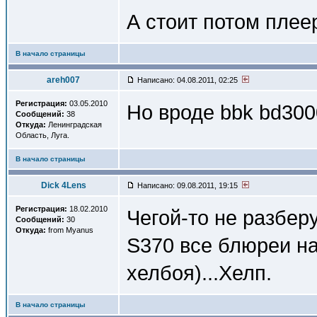
А стоит потом плее
В начало страницы
areh007
Написано: 04.08.2011, 02:25
Регистрация:
03.05.2010
Но вроде bbk bd300
Сообщений:
38
Откуда:
Ленинградская
Область, Луга.
В начало страницы
Dick 4Lens
Написано: 09.08.2011, 19:15
Регистрация:
18.02.2010
Чегой-то не разбер
Сообщений:
30
Откуда:
from Myanus
S370 все блюреи на
хелбоя)...Хелп.
В начало страницы