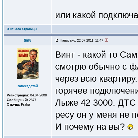
или какой подключ
В начало страницы
tim8
Написано: 22.07.2011, 11:47
Винт - какой то Сам
смотрю обычно с фл
через всю квартиру
завсегдатай
горячее подключени
Регистрация:
04.04.2008
Лыже 42 3000. ДТС 
Сообщений:
2377
Откуда:
Praha
ресу он у меня не 
И почему на вы?