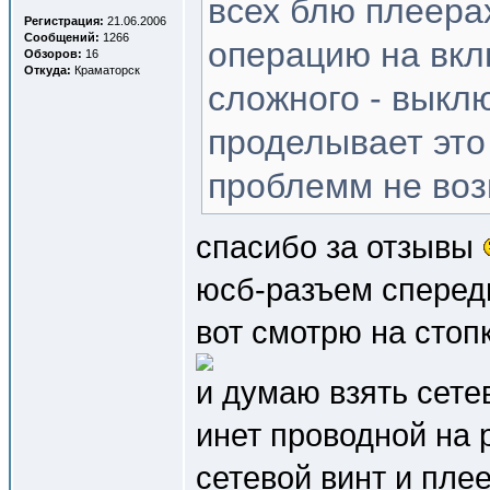
всех блю плеера
Регистрация:
21.06.2006
Сообщений:
1266
операцию на вкл
Обзоров:
16
Откуда:
Краматорск
сложного - выкл
проделывает это 
проблемм не воз
спасибо за отзывы
юсб-разъем спереди
вот смотрю на стоп
и думаю взять сете
инет проводной на 
сетевой винт и пле