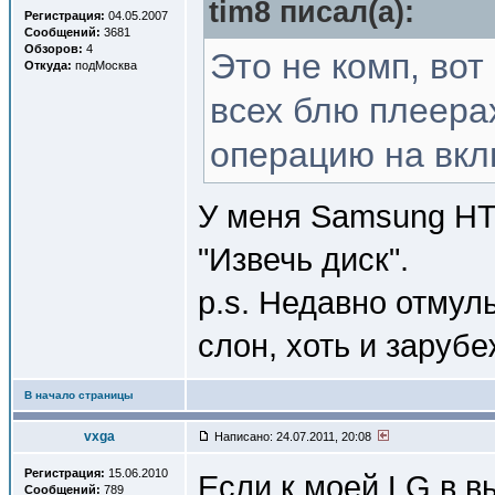
tim8 писал(a):
Регистрация:
04.05.2007
Сообщений:
3681
Обзоров:
4
Это не комп, вот
Откуда:
подМосква
всех блю плеера
операцию на вкл
У меня Samsung HT
"Извечь диск".
p.s. Недавно отмул
слон, хоть и заруб
В начало страницы
vxga
Написано: 24.07.2011, 20:08
Регистрация:
15.06.2010
Если к моей LG в 
Сообщений:
789