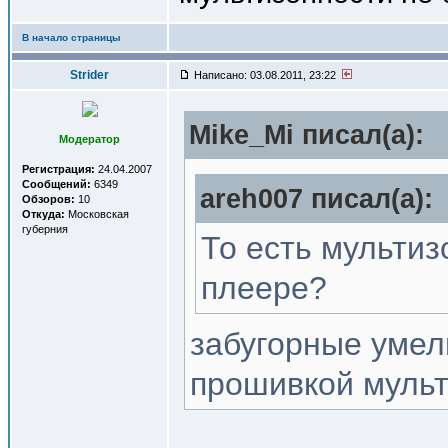
В начало страницы
Strider
Написано: 03.08.2011, 23:22
Mike_Mi писал(a):
Модератор
Регистрация:
24.04.2007
Сообщений:
6349
areh007 писал(a):
Обзоров:
10
Откуда:
Московская
губерния
То есть мультиз
плеере?
забугорные умел
прошивкой мульт