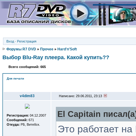
Вход
·
Регистрация
Форумы R7 DVD
»
Прочее
»
Hard'n'Soft
Выбор Blu-Ray плеера. Какой купить??
Всего сообщений: 665
Для печати
Автор
v4dim83
Написано: 29.06.2011, 23:13
El Capitain писал(a
Регистрация:
04.12.2007
Сообщений:
671
Откуда:
РБ, Витебск.
Это работает на