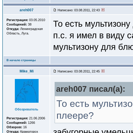
areh007
Написано: 03.08.2011, 22:43
Регистрация:
03.05.2010
То есть мультизону
Сообщений:
38
Откуда:
Ленинградская
п.с. я имел в виду
Область, Луга.
мультизону для блю
В начало страницы
Mike_Mi
Написано: 03.08.2011, 22:45
areh007 писал(a):
То есть мультизо
Обозреватель
плеере?
Регистрация:
21.06.2006
Сообщений:
1266
Обзоров:
16
забугорные умельц
Откуда:
Краматорск