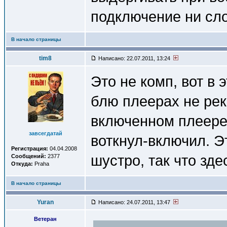
подключение ни сло
В начало страницы
tim8
Написано: 22.07.2011, 13:24
Это не комп, вот в 
блю плеерах не ре
включенном плеере.
завсегдатай
воткнул-включил. Э
Регистрация:
04.04.2008
шустро, так что зд
Сообщений:
2377
Откуда:
Praha
В начало страницы
Yuran
Написано: 24.07.2011, 13:47
Ветеран