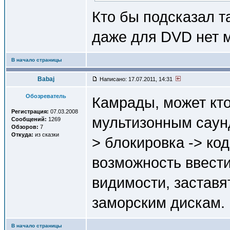
Кто бы подсказал т
даже для DVD нет 
В начало страницы
Babaj
Написано: 17.07.2011, 14:31
Обозреватель
Камрады, может кт
Регистрация:
07.03.2008
мультизонным сау
Сообщений:
1269
Обзоров:
7
Откуда:
из сказки
> блокировка -> код
возможность ввести
видимости, заставя
заморским дискам. Г
В начало страницы