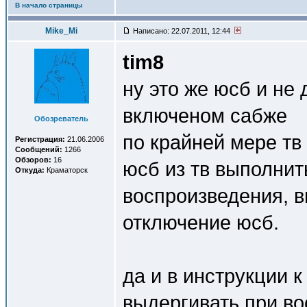
В начало страницы
Mike_Mi
Написано: 22.07.2011, 12:44
tim8
ну это же юсб и не
включеном сабже
Обозреватель
по крайней мере тв
Регистрация:
21.06.2006
Сообщений:
1266
Обзоров:
16
юсб из тв выполнит
Откуда:
Краматорск
воспроизведения, в
отключение юсб.
да и в инструкции к
выдергивать при во