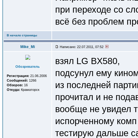
при переходе со сл
всё без проблем пр
В начало страницы
Mike_Mi
Написано: 22.07.2011, 07:52
взял LG BX580,
Обозреватель
подсунул ему кином
Регистрация:
21.06.2006
Сообщений:
1266
из последней партии
Обзоров:
16
Откуда:
Краматорск
прочитал и не пода
вообще не увидел т1
испорченному комп
тестирую дальше с