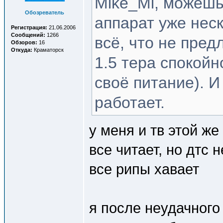
Mike_Mi, можешь 
Обозреватель
аппарат уже нес
Регистрация:
21.06.2006
Сообщений:
1266
всё, что не пред
Обзоров:
16
Откуда:
Краматорск
1.5 тера спокойн
своё питание). И
работает.
у меня и тв этой же
все читает, но дтс н
все рипы хавает
я после неудачного