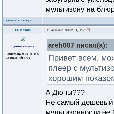
мультизону на блюр
В начало страницы
El Capitain
Написано: 03.08.2011, 22:59
areh007 писал(a):
Циник-самоучка
Регистрация:
24.09.2005
Привет всем, мо
Сообщений:
3731
плеер с мультизо
хорошим показом
А Дюны???
Не самый дешевый в
мультизонности не 