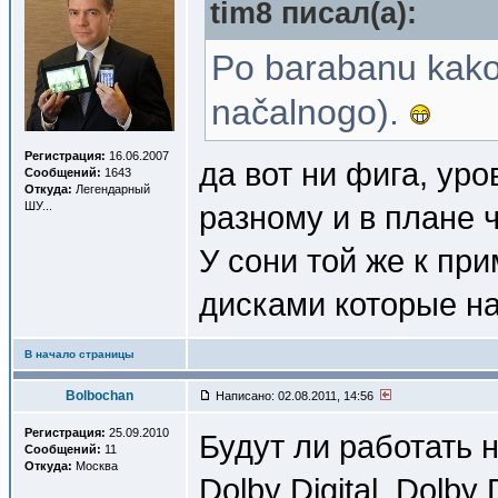
tim8 писал(a):
Po barabanu kakoi
načalnogo).
Регистрация:
16.06.2007
да вот ни фига, уро
Сообщений:
1643
Откуда:
Легендарный
ШУ...
разному и в плане 
У сони той же к пр
дисками которые на
В начало страницы
Bolbochan
Написано: 02.08.2011, 14:56
Регистрация:
25.09.2010
Будут ли работать
Сообщений:
11
Откуда:
Москва
Dolby Digital, Dolby