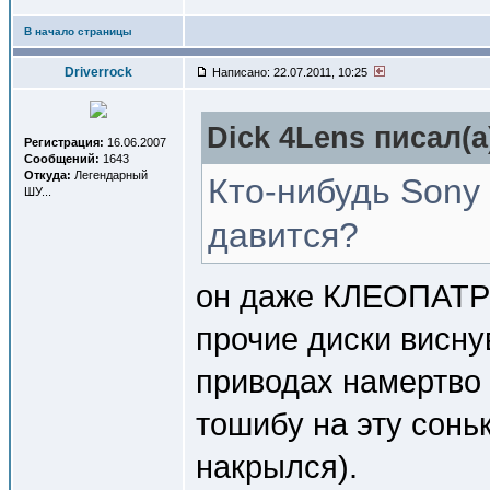
В начало страницы
Driverrock
Написано: 22.07.2011, 10:25
Dick 4Lens писал(a
Регистрация:
16.06.2007
Сообщений:
1643
Откуда:
Легендарный
Кто-нибудь Son
ШУ...
давится?
он даже КЛЕОПАТРО
прочие диски висну
приводах намертво 
тошибу на эту сонь
накрылся).