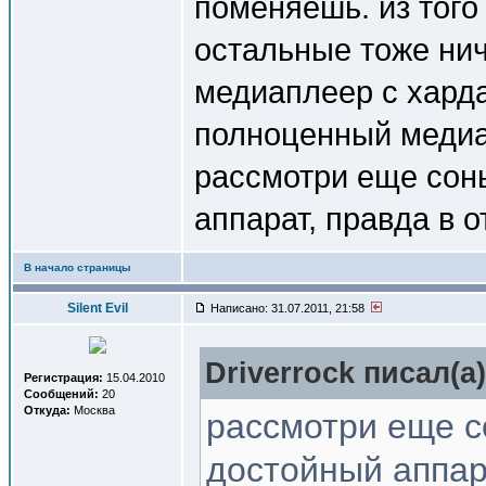
поменяешь. из того
остальные тоже нич
медиаплеер с харда
полноценный медиа
рассмотри еще сонь
аппарат, правда в о
В начало страницы
Silent Evil
Написано: 31.07.2011, 21:58
Driverrock писал(a)
Регистрация:
15.04.2010
Сообщений:
20
Откуда:
Москва
рассмотри еще со
достойный аппара