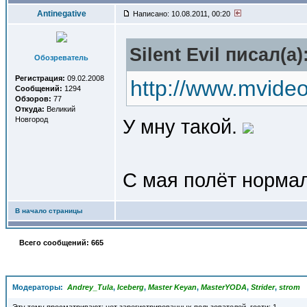
Antinegative
Написано: 10.08.2011, 00:20
Silent Evil писал(a)
Обозреватель
Регистрация:
09.02.2008
http://www.mvide
Сообщений:
1294
Обзоров:
77
Откуда:
Великий
Новгород
У мну такой.
С мая полёт норма
В начало страницы
Всего сообщений: 665
Модераторы:
Andrey_Tula
,
Iceberg
,
Master Keyan
,
MasterYODA
,
Strider
,
strom