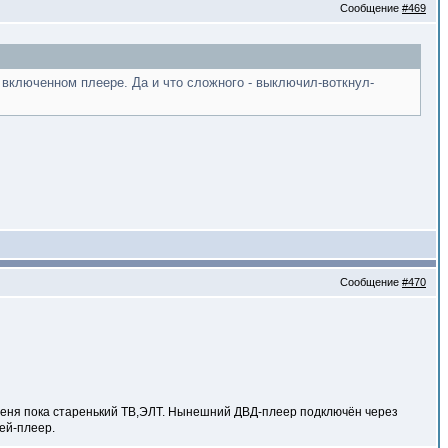
Сообщение
#469
а включенном плеере. Да и что сложного - выключил-воткнул-
Сообщение
#470
 меня пока старенький ТВ,ЭЛТ. Нынешний ДВД-плеер подключён через
ей-плеер.