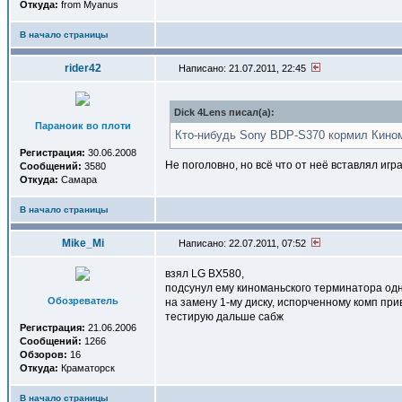
Откуда:
from Myanus
В начало страницы
rider42
Написано: 21.07.2011, 22:45
Dick 4Lens писал(a):
Параноик во плоти
Кто-нибудь Sony BDP-S370 кормил Кино
Регистрация:
30.06.2008
Не поголовно, но всё что от неё вставлял иг
Сообщений:
3580
Откуда:
Самара
В начало страницы
Mike_Mi
Написано: 22.07.2011, 07:52
взял LG BX580,
подсунул ему киноманьского терминатора одно
Обозреватель
на замену 1-му диску, испорченному комп при
тестирую дальше сабж
Регистрация:
21.06.2006
Сообщений:
1266
Обзоров:
16
Откуда:
Краматорск
В начало страницы