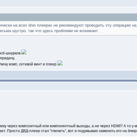
ктически на всех блю плеерах не рекомендуют проводить эту операцию н
сьма шустро, так что здесь проблемм не возникает.
 юсб-шнурков
 придачу,
лючу комп, сетевой винт и плеер
леку через композитный или компонентный выходы, а не через HDMI? А то у
ет. Просто ДВД-плеер стал "глючить", вот и подумываю заменить его на блюр