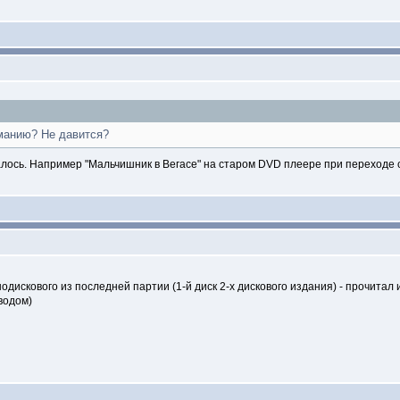
манию? Не давится?
ралось. Например "Мальчишник в Вегасе" на старом DVD плеере при переходе с
дискового из последней партии (1-й диск 2-х дискового издания) - прочитал и
водом)