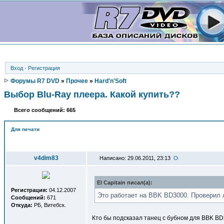
Вход
·
Регистрация
Форумы R7 DVD
»
Прочее
»
Hard'n'Soft
Выбор Blu-Ray плеера. Какой купить??
Всего сообщений: 665
Для печати
Автор
v4dim83
Написано: 29.06.2011, 23:13
El Capitain писал(a):
Регистрация:
04.12.2007
Это работает на BBK BD3000. Проверил 
Сообщений:
671
Откуда:
РБ, Витебск.
Кто бы подсказал танец с бубном для BBK BD