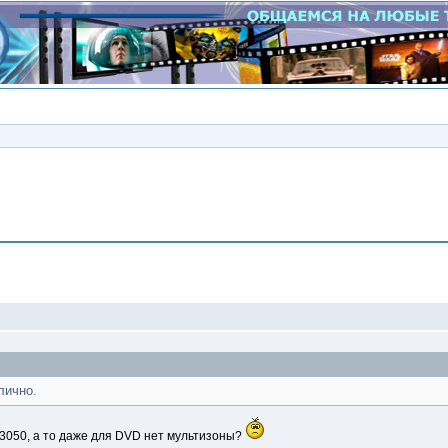
Сообщение
лично.
3050, а то даже для DVD нет мультизоны?