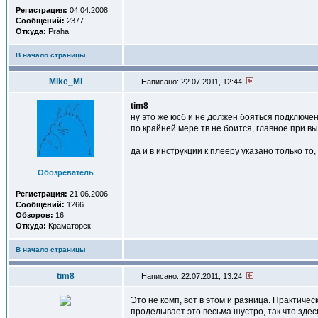
Регистрация:
04.04.2008
Сообщений:
2377
Откуда:
Praha
В начало страницы
Mike_Mi
Написано: 22.07.2011, 12:44
tim8
ну это же юсб и не должен бояться подключе
по крайней мере тв не боится, главное при 
да и в инструкции к плееру указано только то
Обозреватель
Регистрация:
21.06.2006
Сообщений:
1266
Обзоров:
16
Откуда:
Краматорск
В начало страницы
tim8
Написано: 22.07.2011, 13:24
Это не комп, вот в этом и разница. Практиче
проделывает это весьма шустро, так что здес