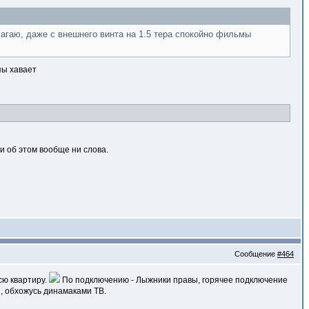
лагаю, даже с внешнего винта на 1.5 тера спокойно фильмы
ипы хавает
ии об этом вообще ни слова.
Сообщение
#464
сю квартиру.
По подключению - Лыжники правы, горячее подключение
н, обхожусь динамаками ТВ.