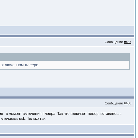
Сообщение
#467
а включенном плеере.
Сообщение
#468
в - в момент включения плеера. Так что включает плеер, вставляешь
лючаешь usb. Только так.