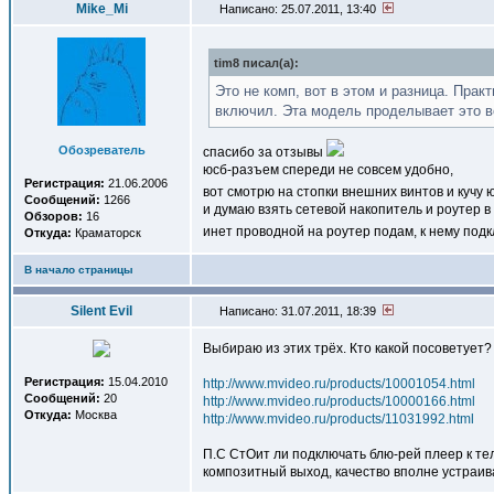
Mike_Mi
Написано: 25.07.2011, 13:40
tim8 писал(a):
Это не комп, вот в этом и разница. Пра
включил. Эта модель проделывает это ве
Обозреватель
спасибо за отзывы
юсб-разъем спереди не совсем удобно,
Регистрация:
21.06.2006
вот смотрю на стопки внешних винтов и кучу
Сообщений:
1266
и думаю взять сетевой накопитель и роутер в
Обзоров:
16
инет проводной на роутер подам, к нему подк
Откуда:
Краматорск
В начало страницы
Silent Evil
Написано: 31.07.2011, 18:39
Выбираю из этих трёх. Кто какой посоветует?
Регистрация:
15.04.2010
http://www.mvideo.ru/products/10001054.html
Сообщений:
20
http://www.mvideo.ru/products/10000166.html
Откуда:
Москва
http://www.mvideo.ru/products/11031992.html
П.С СтОит ли подключать блю-рей плеер к те
композитный выход, качество вполне устраива