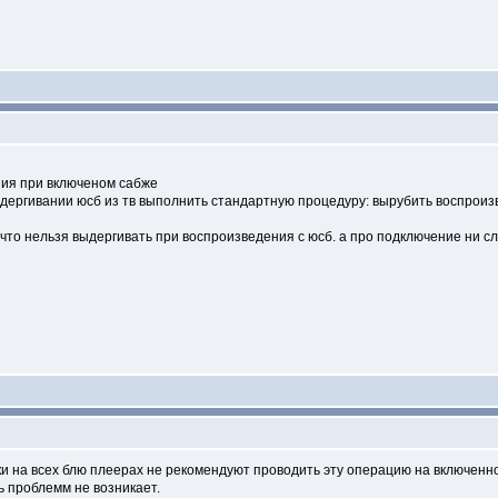
ния при включеном сабже
выдергивании юсб из тв выполнить стандартную процедуру: вырубить воспроиз
, что нельзя выдергивать при воспроизведения с юсб. а про подключение ни сл
ски на всех блю плеерах не рекомендуют проводить эту операцию на включенн
ь проблемм не возникает.