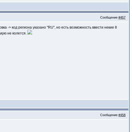
Сообщение
#457
овка -> код региона указано "RU", но есть возможность ввести некие 8
акую не колется.
Сообщение
#458