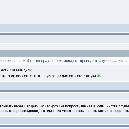
ктически на всех блю плеерах не рекомендуют проводить эту операцию н
сть: "Извечь диск".
ь - рад как слон, хоть и зарубежных дисков всего 2 штуки
ключить через usb флэшку - то флэшка попросту виснет в большинстве случае
аешь воспроизведение, выходишь из меню флэшки и не выключая плеера - вык