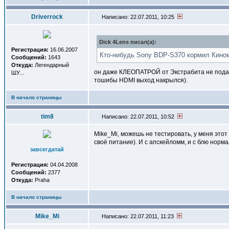
Driverrock
Написано: 22.07.2011, 10:25
Dick 4Lens писал(a):
Регистрация:
16.06.2007
Кто-нибудь Sony BDP-S370 кормил Кино
Сообщений:
1643
Откуда:
Легендарный
он даже КЛЕОПАТРОЙ от Экстрабита не подави
ШУ...
тошибы HDMI выход накрылся).
В начало страницы
tim8
Написано: 22.07.2011, 10:52
Mike_Mi, можешь не тестировать, у меня этот
своё питание). И с апскейломм, и с блю норм
завсегдатай
Регистрация:
04.04.2008
Сообщений:
2377
Откуда:
Praha
В начало страницы
Mike_Mi
Написано: 22.07.2011, 11:23