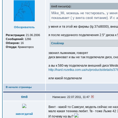
tim8 писал(a):
Mike_Mi, можешь не тестировать, у меня
показывает ( у винта своё питание). И с
у меня и тв этой же фирмы (lg 37sl8000), внеш
Обозреватель
я после неудачного подключения 2.5" диска к
Регистрация:
21.06.2006
Сообщений:
1266
Обзоров:
16
Спойлер
Откуда:
Краматорск
звонил лыжникам, говорят
диск виноват и вы не так подключали диск, сн
а вы к 580-му подключали внешний диск Western
http://hard.rozetka.com.ua/ru/products/details/3
или какой подключали
В начало страницы
tim8
Написано: 22.07.2011, 11:47
Винт - какой то Самсунг, модель сейчас не н
мало какая техника любит. Тв - тоже Лыже 42
завсегдатай
И почему на вы?