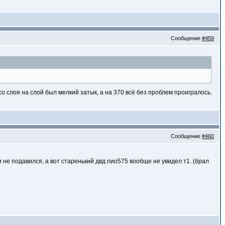
Сообщение
#459
о слоя на слой был мелкий затык, а на 370 всё без проблем проигралось.
Сообщение
#460
 не подавился, а вот старенький двд пио575 вообще не увидел т1. (брал