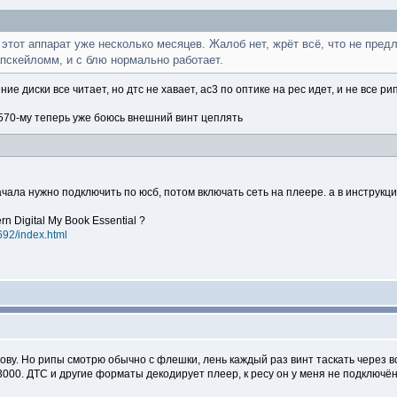
 этот аппарат уже несколько месяцев. Жалоб нет, жрёт всё, что не пред
 апскейломм, и с блю нормально работает.
ние диски все читает, но дтс не хавает, ac3 по оптике на рес идет, и не все р
 570-му теперь уже боюсь внешний винт цеплять
ачала нужно подключить по юсб, потом включать сеть на плеере. а в инструкц
 Digital My Book Essential ?
7692/index.html
азову. Но рипы смотрю обычно с флешки, лень каждый раз винт таскать через в
 3000. ДТС и другие форматы декодирует плеер, к ресу он у меня не подключё