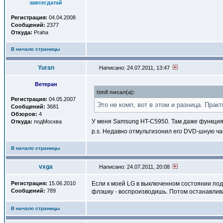
завсегдатай
Регистрация:
04.04.2008
Сообщений:
2377
Откуда:
Praha
В начало страницы
Yuran
Написано: 24.07.2011, 13:47
Ветеран
tim8 писал(a):
Регистрация:
04.05.2007
Это не комп, вот в этом и разница. Пра
Сообщений:
3681
Обзоров:
4
У меня Samsung HT-C5950. Там даже функция е
Откуда:
подМосква
p.s. Недавно отмультизонил его DVD-шную част
В начало страницы
vxga
Написано: 24.07.2011, 20:08
Регистрация:
15.06.2010
Если к моей LG в выключенном состоянии под
Сообщений:
789
флэшку - воспроизводишь. Потом останавлив
В начало страницы