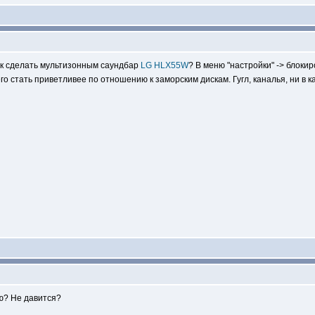
ак сделать мультизонным саундбар
LG HLX55W
? В меню "настройки" -> блокир
го стать приветливее по отношению к заморским дискам. Гугл, каналья, ни в к
ю? Не давится?