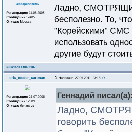
Обозреватель
Ладно, СМОТРЯЩИЙ,
Регистрация:
11.06.2005
бесполезно. То, чт
Сообщений:
2485
Откуда:
Москва
"Корейскими" CMC -
использовать однос
другие будут стоит
В начало страницы
eric_teodor_cartman
Написано: 27.06.2011, 23:13
Геннадий писал(a)
Регистрация:
21.07.2008
Сообщений:
2989
Откуда:
беларусь
Ладно, СМОТРЯЩ
говорить беспол