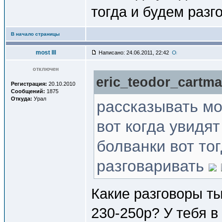
тогда и будем разг
В начало страницы
most III
Написано: 24.06.2011, 22:42
отключен
eric_teodor_cartma
Регистрация:
20.10.2010
Сообщений:
1875
Откуда:
Урал
рассказывать мо
вот когда увидя
болванки вот то
разговаривать
Какие разговоры ты
230-250р? У тебя в