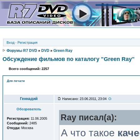
Вход
·
Регистрация
Форумы R7 DVD
»
DVD
»
Green Ray
Обсуждение фильмов по каталогу "Green Ray"
Всего сообщений: 2257
Для печати
Автор
Геннадий
Написано: 23.06.2011, 23:04
Обозреватель
Ray писал(a):
Регистрация:
11.06.2005
Сообщений:
2485
Откуда:
Москва
А что такое
каче