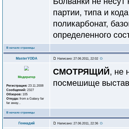
Болванки не несут
партии, типа и код
поликарбонат, баз
определенного сос
В начало страницы
MasterYODA
Написано: 27.06.2011, 22:02
СМОТРЯЩИЙ
, не
Модератор
посмешище выста
Регистрация:
23.11.2008
Сообщений:
2327
Обзоров:
105
Откуда:
from a Galaxy far
far away...
В начало страницы
Геннадий
Написано: 27.06.2011, 22:36