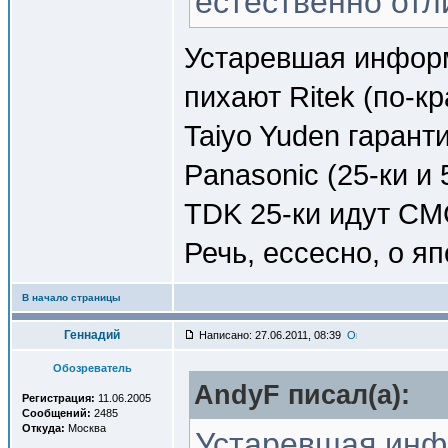
естественно отл
Устаревшая информ
пихают Ritek (по-кр
Taiyo Yuden гаран
Panasonic (25-ки и 
TDK 25-ки идут СМС
Речь, ессесно, о я
В начало страницы
Геннадий
Написано: 27.06.2011, 08:39
Обозреватель
AndyF писал(a):
Регистрация:
11.06.2005
Сообщений:
2485
Откуда:
Москва
Устаревшая инф