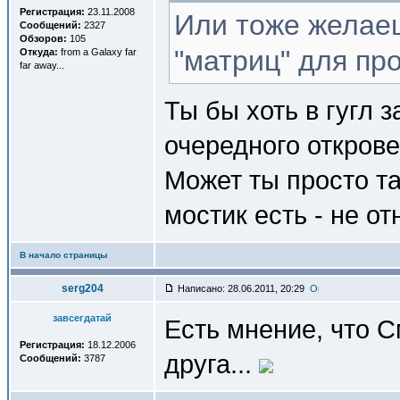
Регистрация:
23.11.2008
Или тоже желае
Сообщений:
2327
Обзоров:
105
"матриц" для пр
Откуда:
from a Galaxy far
far away...
Ты бы хоть в гугл 
очередного открове
Может ты просто та
мостик есть - не от
В начало страницы
serg204
Написано: 28.06.2011, 20:29
завсегдатай
Есть мнение, что 
Регистрация:
18.12.2006
друга...
Сообщений:
3787