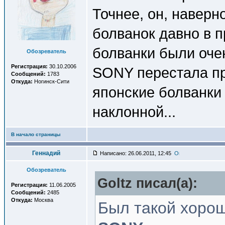
Точнее, он, наверно
болванок давно в п
болванки были очен
Обозреватель
Регистрация:
30.10.2006
SONY перестала пр
Сообщений:
1783
Откуда:
Ногинск-Сити
японские болванки 
наклонной...
В начало страницы
Геннадий
Написано: 26.06.2011, 12:45
Обозреватель
Goltz писал(a):
Регистрация:
11.06.2005
Сообщений:
2485
Откуда:
Москва
Был такой хорош