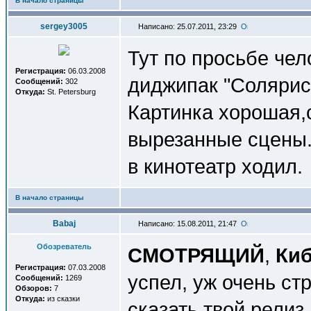
В начало страницы
sergey3005
Написано: 25.07.2011, 23:29
Тут по просьбе че
Регистрация:
06.03.2008
диджипак "Солярис
Сообщений:
302
Откуда:
St. Petersburg
Картинка хорошая,с
вырезанные сцены.
в кинотеатр ходил.
В начало страницы
Babaj
Написано: 15.08.2011, 21:47
Обозреватель
СМОТРЯЩИЙ
,
Киб
Регистрация:
07.03.2008
успел, уж очень с
Сообщений:
1269
Обзоров:
7
Откуда:
из сказки
сказать твой релиз