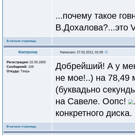
...почему такое го
В.Дохалова?...это 
В начало страницы
Контролер
Написано: 27.02.2012, 01:09
Регистрация:
02.09.2005
Добрейший! А у мен
Сообщений:
166
Откуда:
Тверь
не мое!..) на 78,4
(буквадьно секунды
на Савеле. Оопс!
конкретного диска.
В начало страницы