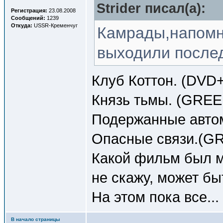
Strider писал(a):
Регистрация:
23.08.2008
Сообщений:
1239
Откуда:
USSR-Кременчуг
Камрады,напомн
выходили после
Клуб Коттон. (DVD
Князь тьмы. (GRE
Подержанные авто
Опасные связи.(G
Какой фильм был м
не скажу, может бы
На этом пока все...
В начало страницы