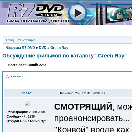
Вход
·
Регистрация
Форумы R7 DVD
»
DVD
»
Green Ray
Обсуждение фильмов по каталогу "Green Ray"
Всего сообщений: 2257
Для печати
Автор
def321
Написано: 25.07.2011, 20:01
СМОТРЯЩИЙ
, мо
Регистрация:
23.08.2008
проанонсировать..
Сообщений:
1239
Откуда:
USSR-Кременчуг
"Конвой" вроде как