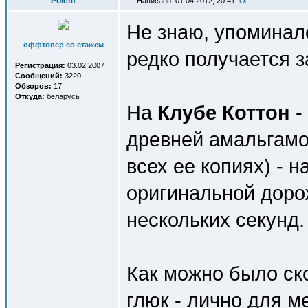
Polem
Написано: 01.04.2012, 20:41
Не знаю, упоминало
оффтопер со стажем
редко получается за
Регистрация:
03.02.2007
Сообщений:
3220
Обзоров:
17
Откуда:
беларусь
На
Клубе Коттон
-
древней амальгамов
всех ее копиях) - 
оригинальной доро
нескольких секунд.
Как можно было ск
глюк - лично для м