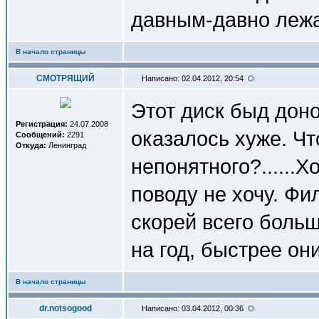
давным-давно лежа
В начало страницы
СМОТРЯЩИЙ
Написано: 02.04.2012, 20:54
Этот диск быд дон
Регистрация:
24.07.2008
оказалось хуже. Чт
Сообщений:
2291
Откуда:
Ленинград
непонятного?......Х
поводу не хочу. Фи
скорей всего больш
на год, быстрее они
В начало страницы
dr.notsogood
Написано: 03.04.2012, 00:36