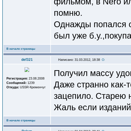
фильмом, в Nero и
помню.
Однажды попался с
был уже б.у.,покуп
В начало страницы
def321
Написано: 31.03.2012, 18:38
Получил массу удов
Регистрация:
23.08.2008
Даже странно как-т
Сообщений:
1239
Откуда:
USSR-Кременчуг
зацепило. Старею 
Жаль если изданий
В начало страницы