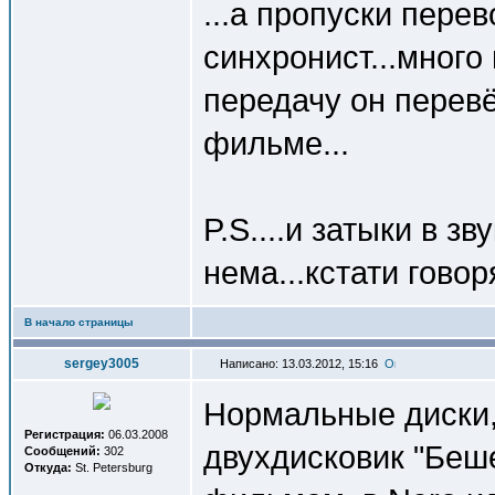
...а пропуски пере
синхронист...много п
передачу он перев
фильме...
P.S....и затыки в з
нема...кстати говоря
В начало страницы
sergey3005
Написано: 13.03.2012, 15:16
Нормальные диски
Регистрация:
06.03.2008
двухдисковик "Беш
Сообщений:
302
Откуда:
St. Petersburg