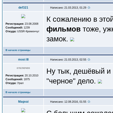
def321
Написано: 21.03.2013, 01:29
К сожалению в этой
Регистрация:
23.08.2008
фильмов
тоже, уж
Сообщений:
1239
Откуда:
USSR-Кременчуг
замок.
В начало страницы
most III
Написано: 21.03.2013, 02:55
отключен
Ну тык, дешёвый и
Регистрация:
20.10.2010
"черное" дело.
Сообщений:
1875
Откуда:
Урал
В начало страницы
Magvai
Написано: 12.08.2016, 01:55