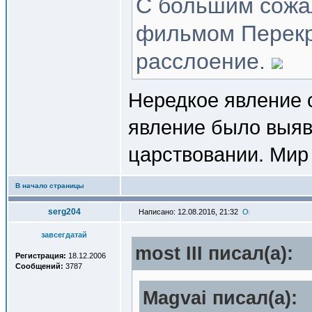
С большим сожа
фильмом Перекре
расслоение.
Нередкое явление
явление было выяв
царствовании. Мир 
В начало страницы
serg204
Написано: 12.08.2016, 21:32
завсегдатай
most III писал(a):
Регистрация:
18.12.2006
Сообщений:
3787
Magvai писал(a):