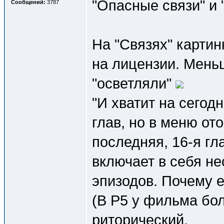
"Опасные связи" и 
Сообщений:
3787
На "Связях" картин
на лицензии. Меньш
"осветляли"
"И хватит на сегод
глав, но в меню от
последняя, 16-я гл
включает в себя н
эпизодов. Почему е
(В Р5 у фильма бол
риторический.