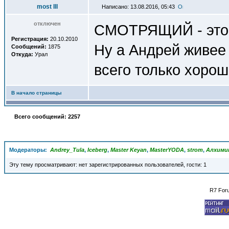
most III
Написано: 13.08.2016, 05:43
отключен
СМОТРЯЩИЙ - это 
Регистрация:
20.10.2010
Ну а Андрей живее
Сообщений:
1875
Откуда:
Урал
всего только хорош
В начало страницы
Всего сообщений: 2257
Модераторы:
Andrey_Tula
,
Iceberg
,
Master Keyan
,
MasterYODA
,
strom
,
Алхими
Эту тему просматривают: нет зарегистрированных пользователей, гости: 1
R7 For