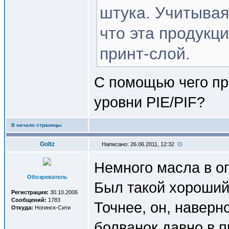
штука. Учитывая
что эта продукц
принт-слой.
С помощью чего пр
уровни PIE/PIF?
В начало страницы
Goltz
Написано: 26.06.2011, 12:32
Немного масла в ог
Обозреватель
Был такой хороший
Регистрация:
30.10.2006
Сообщений:
1783
Точнее, он, наверно
Откуда:
Ногинск-Сити
болванок давно в п