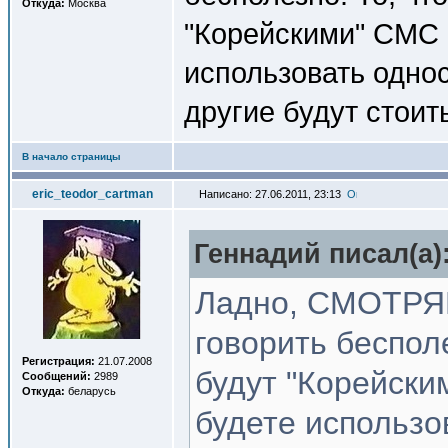
Откуда:
Москва
"Корейскими" CMC -
использовать однос
другие будут стоит
В начало страницы
eric_teodor_cartman
Написано: 27.06.2011, 23:13
Геннадий писал(a)
Ладно, СМОТРЯЩ
говорить беспол
Регистрация:
21.07.2008
будут "Корейски
Сообщений:
2989
Откуда:
беларусь
будете использо