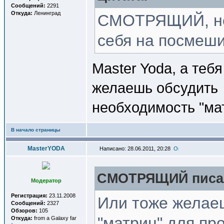
Сообщений:
2291
Откуда:
Ленинград
СМОТРЯЩИЙ, не 
себя на посмеш
Master Yoda, а теб
желаешь обсудить
необходимость "ма
В начало страницы
MasterYODA
Написано: 28.06.2011, 20:28
СМОТРЯЩИЙ писал
Модератор
Регистрация:
23.11.2008
Или тоже желае
Сообщений:
2327
Обзоров:
105
"матриц" для пр
Откуда:
from a Galaxy far