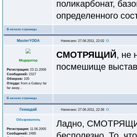
поликарбонат, баз
определенного сос
В начало страницы
MasterYODA
Написано: 27.06.2011, 22:02
СМОТРЯЩИЙ
, не
Модератор
посмешище выста
Регистрация:
23.11.2008
Сообщений:
2327
Обзоров:
105
Откуда:
from a Galaxy far
far away...
В начало страницы
Геннадий
Написано: 27.06.2011, 22:36
Обозреватель
Ладно, СМОТРЯЩИЙ,
Регистрация:
11.06.2005
бесполезно. То, чт
Сообщений:
2485