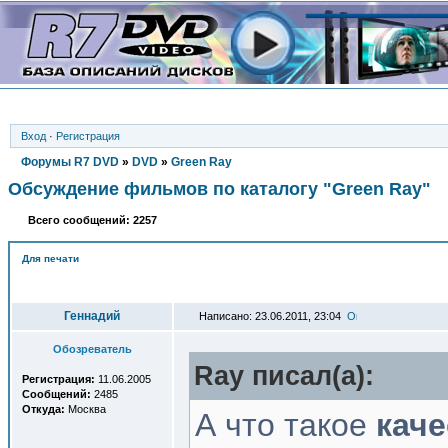
Вход
·
Регистрация
Форумы R7 DVD
»
DVD
»
Green Ray
Обсуждение фильмов по каталогу "Green Ray"
Всего сообщений: 2257
Для печати
Автор
Геннадий
Написано: 23.06.2011, 23:04
Обозреватель
Ray писал(a):
Регистрация:
11.06.2005
Сообщений:
2485
Откуда:
Москва
А что такое
каче