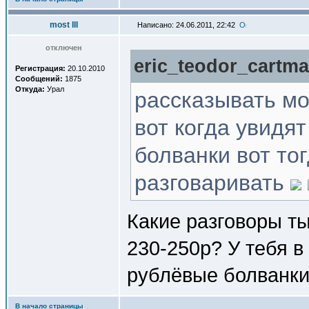
most III
Написано: 24.06.2011, 22:42
отключен
eric_teodor_cartma
Регистрация:
20.10.2010
Сообщений:
1875
Откуда:
Урал
рассказывать мо
вот когда увидя
болванки вот то
разговаривать
Какие разговоры ты
230-250р? У тебя в
рублёвые болванки
В начало страницы