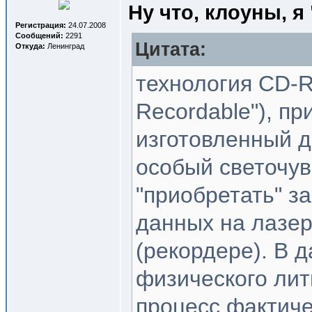
Ну что, клоуны, я
Регистрация:
24.07.2008
Сообщений:
2291
Цитата:
Откуда:
Ленинград
технология CD-R 
Recordable"), пр
изготовленный д
особый светочув
"приобретать" з
данных на лазер
(рекордере). В 
физического лит
процесс фактиче