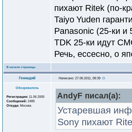
пихают Ritek (по-кр
Taiyo Yuden гаран
Panasonic (25-ки и 
TDK 25-ки идут СМС
Речь, ессесно, о я
В начало страницы
Геннадий
Написано: 27.06.2011, 08:39
Обозреватель
AndyF писал(a):
Регистрация:
11.06.2005
Сообщений:
2485
Откуда:
Москва
Устаревшая инф
Sony пихают Rit