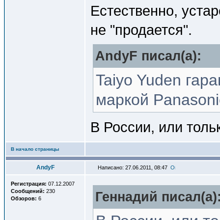
Естественно, устар
не "продается".
AndyF писал(a):
Taiyo Yuden гар
маркой Panasoni
В России, или тол
В начало страницы
AndyF
Написано: 27.06.2011, 08:47
Регистрация:
07.12.2007
Сообщений:
230
Геннадий писал(a)
Обзоров:
6