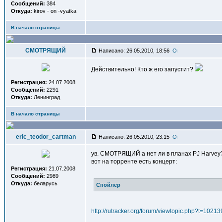
Сообщений:
384
Откуда:
kirov - on -vyatka
В начало страницы
СМОТРЯЩИЙ
Написано: 26.05.2010, 18:56
Действительно! Кто ж его запустит?
Регистрация:
24.07.2008
Сообщений:
2291
Откуда:
Ленинград
В начало страницы
eric_teodor_cartman
Написано: 26.05.2010, 23:15
ув. СМОТРЯЩИЙ а нет ли в планах PJ Harvey
вот на торренте есть концерт:
Регистрация:
21.07.2008
Сообщений:
2989
Откуда:
беларусь
Спойлер
http://rutracker.org/forum/viewtopic.php?t=10213