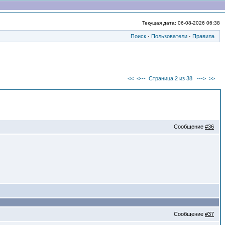
Текущая дата: 06-08-2026 06:38
Поиск
·
Пользователи
·
Правила
<<
<---
Страница 2 из 38
--->
>>
Сообщение
#36
Сообщение
#37