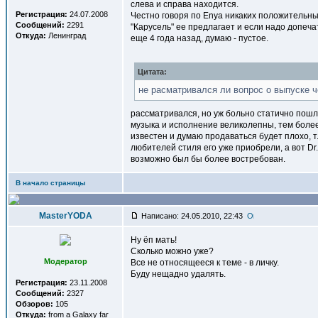
слева и справа находится.
Регистрация:
24.07.2008
Честно говоря по Enya никаких положительных
Сообщений:
2291
"Карусель" ее предлагает и если надо допеча
Откуда:
Ленинград
еще 4 года назад, думаю - пустое.
Цитата:
не расматривался ли вопрос о выпуске ч
рассматривался, но уж больно статично пош
музыка и исполнение великолепны, тем более
известен и думаю продаваться будет плохо, т.
любителей стиля его уже приобрели, а вот Dr
возможно был бы более востребован.
В начало страницы
MasterYODA
Написано: 24.05.2010, 22:43
Ну ёп мать!
Сколько можно уже?
Модератор
Все не относящееся к теме - в личку.
Буду нещадно удалять.
Регистрация:
23.11.2008
Сообщений:
2327
Обзоров:
105
Откуда:
from a Galaxy far