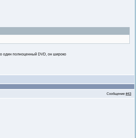
ько один полноценный DVD, он широко
Сообщение
#43