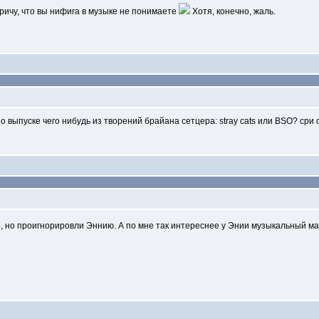
 кричу, что вы нифига в музыке не понимаете
Хотя, конечно, жаль.
ыпуске чего нибудь из творений брайана сетцера: stray cats или BSO? сри од
о проигнорировли Эннию. А по мне так интереснее у Энии музыкальный ма