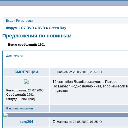
Вход
·
Регистрация
Форумы R7 DVD
»
DVD
»
Green Ray
Предложения по новинкам
Всего сообщений: 1301
Для печати
Автор
СМОТРЯЩИЙ
Написано: 23.05.2010, 23:57
12 сентября Roxette выступит в Питере.
По Laibach - однозначно - нет, впрочем если
Регистрация:
24.07.2008
я сделаю.
Сообщений:
2291
Откуда:
Ленинград
В начало страницы
serg204
Написано: 24.05.2010, 01:25