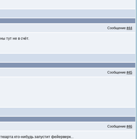
Сообщение
#44
ы тут не в счёт.
Сообщение
#45
Сообщение
#46
Стюарта кто-нибудь запустит фейерверк...