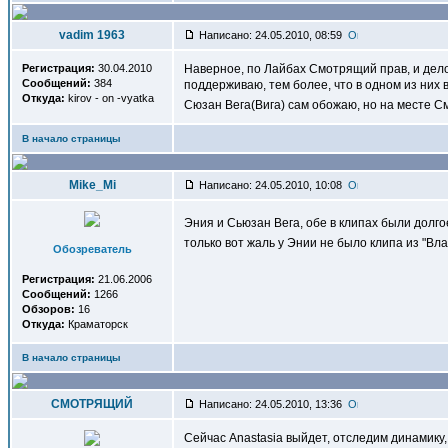
vadim 1963
Написано: 24.05.2010, 08:59
Регистрация:
30.04.2010
Наверное, по Лайбах Смотрящий прав, и дело 
Сообщений:
384
поддерживаю, тем более, что в одном из них
Откуда:
kirov - on -vyatka
Сюзан Вега(Вига) сам обожаю, но на месте С
В начало страницы
Mike_Mi
Написано: 24.05.2010, 10:08
Эния и Сьюзан Вега, обе в клипах были долго
только вот жаль у Энии не было клипа из "Вл
Обозреватель
Регистрация:
21.06.2006
Сообщений:
1266
Обзоров:
16
Откуда:
Краматорск
В начало страницы
СМОТРЯЩИЙ
Написано: 24.05.2010, 13:36
Сейчас Anastasia выйдет, отследим динамику,