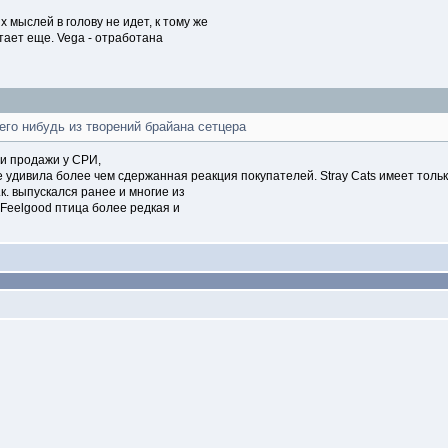
 мыслей в голову не идет, к тому же
тает еще. Vega - отработана
его нибудь из творений брайана сетцера
ли продажи у СРИ,
 удивила более чем сдержанная реакция покупателей. Stray Cats имеет тол
к. выпускался ранее и многие из
.Feelgood птица более редкая и