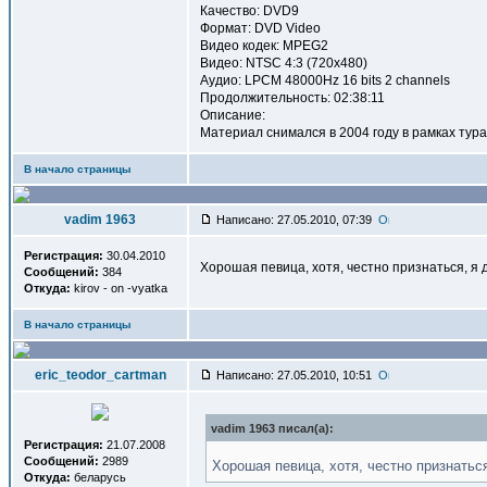
Качество: DVD9
Формат: DVD Video
Видео кодек: MPEG2
Видео: NTSC 4:3 (720x480)
Аудио: LPCM 48000Hz 16 bits 2 channels
Продолжительность: 02:38:11
Описание:
Материал снимался в 2004 году в рамках тура
В начало страницы
vadim 1963
Написано: 27.05.2010, 07:39
Регистрация:
30.04.2010
Хорошая певица, хотя, честно признаться, я д
Сообщений:
384
Откуда:
kirov - on -vyatka
В начало страницы
eric_teodor_cartman
Написано: 27.05.2010, 10:51
vadim 1963 писал(a):
Регистрация:
21.07.2008
Сообщений:
2989
Хорошая певица, хотя, честно признаться
Откуда:
беларусь