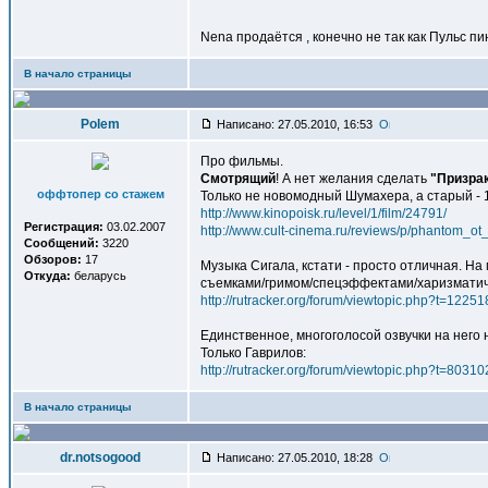
Nena продаётся , конечно не так как Пульс п
В начало страницы
Polem
Написано: 27.05.2010, 16:53
Про фильмы.
Смотрящий
! А нет желания сделать
"Призра
оффтопер со стажем
Только не новомодный Шумахера, а старый - 
http://www.kinopoisk.ru/level/1/film/24791/
Регистрация:
03.02.2007
http://www.cult-cinema.ru/reviews/p/phantom_ot
Сообщений:
3220
Обзоров:
17
Музыка Сигала, кстати - просто отличная. На
Откуда:
беларусь
съемками/гримом/спецэффектами/харизматич
http://rutracker.org/forum/viewtopic.php?t=12251
Единственное, многоголосой озвучки на него 
Только Гаврилов:
http://rutracker.org/forum/viewtopic.php?t=80310
В начало страницы
dr.notsogood
Написано: 27.05.2010, 18:28