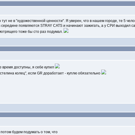
тут не в "художественной ценности". Я уверен, что в нашем городе, те 5 че
 в середине появляются STRAY CATS и начинают зажигать, а у СРИ выходил са
мотрящего тоже бы сто раз подумал.
е время доступны, я себе купил
астелина колец", если GR доработает - куплю обязательно
 потом будем подумать о том, что