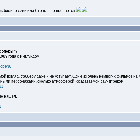
инкфлойдовский или Стенка , но продаётся
к оперы"
?
1989 года с Инглундом.
_opera/
 мой взгляд, Уэбберу даже и не уступает. Один из очень немногих фильмов на
ными персонажами, сколько атмосферой, создаваемой саундтреком.
82
не нашел.
2