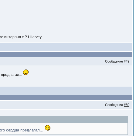
ое интервью с PJ Harvey
Сообщение
#49
 предлагал...
Сообщение
#50
ого сердца предлагал...