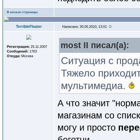
В начало страницы
TerribleFloater
Написано: 30.05.2010, 13:01
most II писал(a):
Регистрация:
25.11.2007
Сообщений:
1763
Откуда:
Москва
Ситуация с пр
Тяжело приходи
мультимедиа.
А что значит "норм
магазинам со списк
могу и просто
пере
беготни...