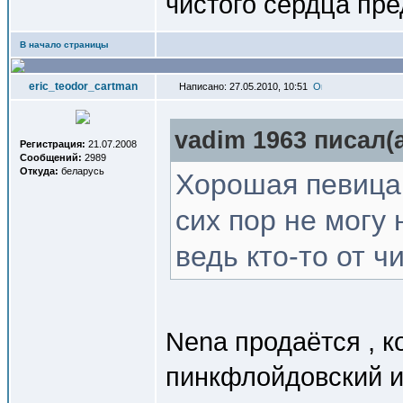
чистого сердца пре
В начало страницы
eric_teodor_cartman
Написано: 27.05.2010, 10:51
vadim 1963 писал(a
Регистрация:
21.07.2008
Сообщений:
2989
Откуда:
беларусь
Хорошая певица,
сих пор не могу
ведь кто-то от ч
Nena продаётся , к
пинкфлойдовский и