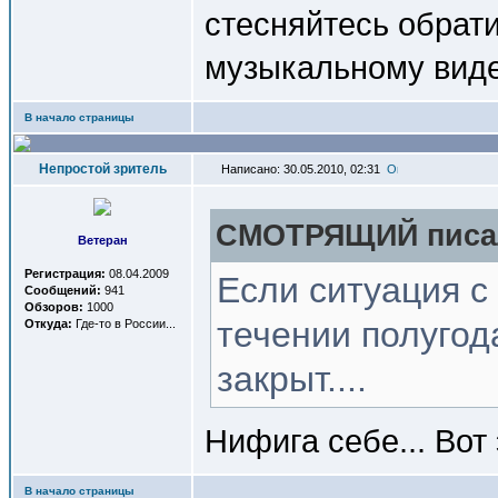
стесняйтесь обрати
музыкальному виде
В начало страницы
Непростой зритель
Написано: 30.05.2010, 02:31
СМОТРЯЩИЙ писал
Ветеран
Регистрация:
08.04.2009
Если ситуация с
Сообщений:
941
Обзоров:
1000
течении полугод
Откуда:
Где-то в России...
закрыт....
Нифига себе... Вот 
В начало страницы