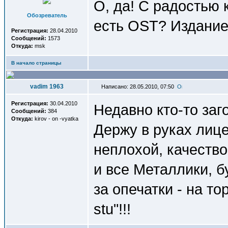
О, да! С радостью к
Обозреватель
есть OST? Издание
Регистрация:
28.04.2010
Сообщений:
1573
Откуда:
msk
В начало страницы
vadim 1963
Написано: 28.05.2010, 07:50
Регистрация:
30.04.2010
Недавно кто-то заг
Сообщений:
384
Откуда:
kirov - on -vyatka
Держу в руках лице
неплохой, качество
и все Металлики, б
за опечатки - на т
stu"!!!