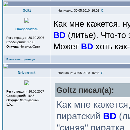
Goltz
Написано: 30.05.2010, 16:02
Как мне кажется, н
Обозреватель
BD
(литье). Что-то
Регистрация:
30.10.2006
Сообщений:
1783
Может
BD
хоть как
Откуда:
Ногинск-Сити
В начало страницы
Driverrock
Написано: 30.05.2010, 16:36
Goltz писал(a):
Регистрация:
16.06.2007
Сообщений:
1643
Откуда:
Легендарный
Как мне кажется
ШУ...
пиратский
BD
(л
"синяя" пиратка