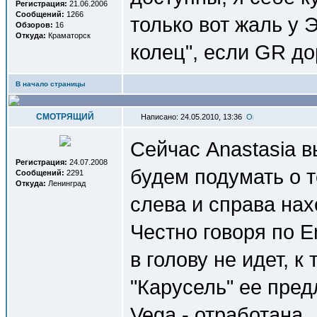
Регистрация:
21.06.2006
Сообщений:
1266
только вот жаль у 
Обзоров:
16
Откуда:
Краматорск
колец", если GR д
В начало страницы
СМОТРЯЩИЙ
Написано: 24.05.2010, 13:36
Сейчас Anastasia в
Регистрация:
24.07.2008
будем подумать о т
Сообщений:
2291
Откуда:
Ленинград
слева и справа нах
Честно говоря по 
в голову не идет, к
"Карусель" ее пред
Vega - отработана