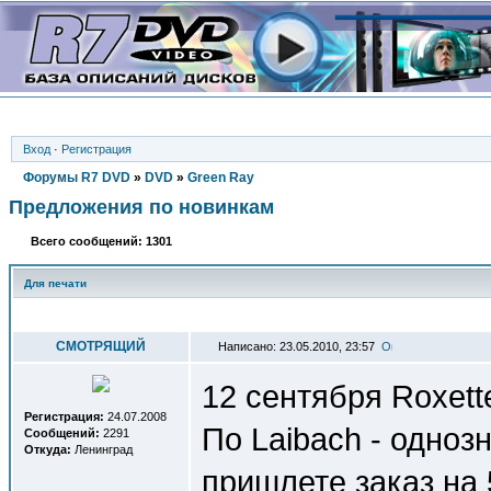
Вход
·
Регистрация
Форумы R7 DVD
»
DVD
»
Green Ray
Предложения по новинкам
Всего сообщений: 1301
Для печати
Автор
СМОТРЯЩИЙ
Написано: 23.05.2010, 23:57
12 сентября Roxett
Регистрация:
24.07.2008
По Laibach - однозн
Сообщений:
2291
Откуда:
Ленинград
пришлете заказ на 