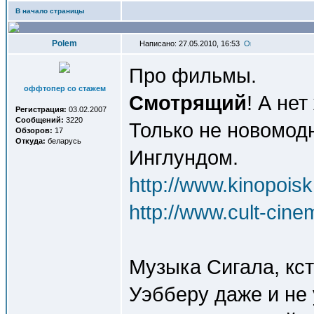
В начало страницы
Polem
Написано: 27.05.2010, 16:53
Про фильмы.
оффтопер со стажем
Смотрящий
! А не
Регистрация:
03.02.2007
Сообщений:
3220
Только не новомодн
Обзоров:
17
Откуда:
беларусь
Инглундом.
http://www.kinopoisk.
http://www.cult-cin
Музыка Сигала, кст
Уэбберу даже и не 