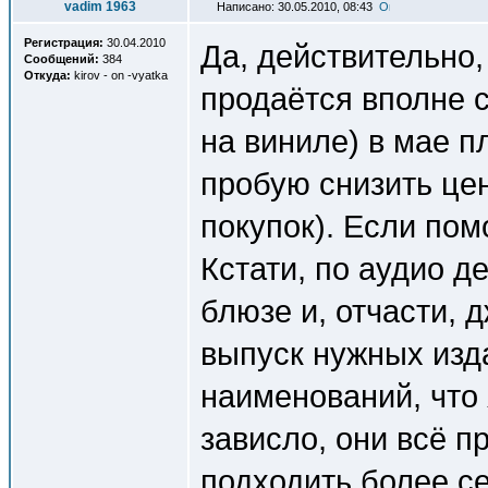
vadim 1963
Написано: 30.05.2010, 08:43
Регистрация:
30.04.2010
Да, действительно
Сообщений:
384
Откуда:
kirov - on -vyatka
продаётся вполне 
на виниле) в мае п
пробую снизить це
покупок). Если по
Кстати, по аудио д
блюзе и, отчасти,
выпуск нужных изда
наименований, что 
зависло, они всё п
подходить более с