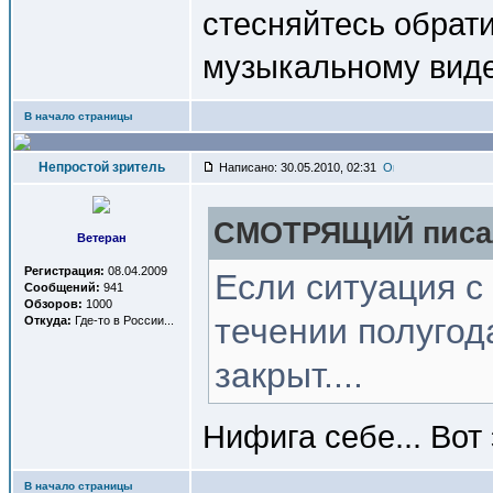
стесняйтесь обрати
музыкальному виде
В начало страницы
Непростой зритель
Написано: 30.05.2010, 02:31
СМОТРЯЩИЙ писал
Ветеран
Регистрация:
08.04.2009
Если ситуация с
Сообщений:
941
Обзоров:
1000
течении полугод
Откуда:
Где-то в России...
закрыт....
Нифига себе... Вот 
В начало страницы