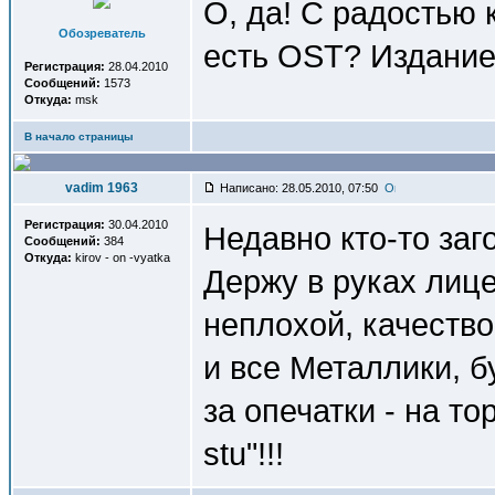
О, да! С радостью к
Обозреватель
есть OST? Издание
Регистрация:
28.04.2010
Сообщений:
1573
Откуда:
msk
В начало страницы
vadim 1963
Написано: 28.05.2010, 07:50
Регистрация:
30.04.2010
Недавно кто-то заг
Сообщений:
384
Откуда:
kirov - on -vyatka
Держу в руках лице
неплохой, качество
и все Металлики, б
за опечатки - на т
stu"!!!