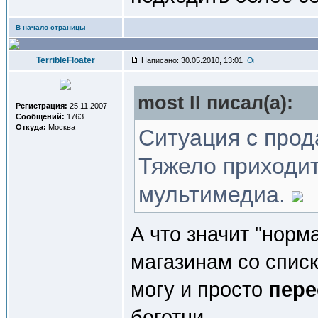
В начало страницы
TerribleFloater
Написано: 30.05.2010, 13:01
most II писал(a):
Регистрация:
25.11.2007
Сообщений:
1763
Откуда:
Москва
Ситуация с пр
Тяжело приходи
мультимедиа.
А что значит "норм
магазинам со списк
могу и просто
пере
беготни...