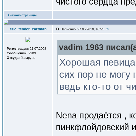
чистого сердца пре
В начало страницы
eric_teodor_cartman
Написано: 27.05.2010, 10:51
vadim 1963 писал(a
Регистрация:
21.07.2008
Сообщений:
2989
Откуда:
беларусь
Хорошая певица,
сих пор не могу
ведь кто-то от ч
Nena продаётся , к
пинкфлойдовский и