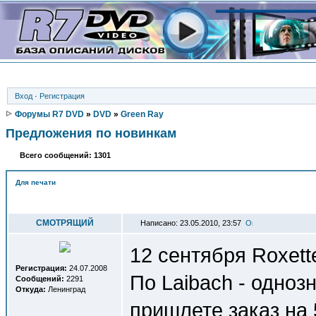
Вход
·
Регистрация
Форумы R7 DVD
»
DVD
»
Green Ray
Предложения по новинкам
Всего сообщений: 1301
Для печати
Автор
СМОТРЯЩИЙ
Написано: 23.05.2010, 23:57
12 сентября Roxett
Регистрация:
24.07.2008
По Laibach - однозн
Сообщений:
2291
Откуда:
Ленинград
пришлете заказ на 