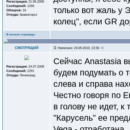
Регистрация:
21.06.2006
Сообщений:
1266
только вот жаль у 
Обзоров:
16
Откуда:
Краматорск
колец", если GR д
В начало страницы
СМОТРЯЩИЙ
Написано: 24.05.2010, 13:36
Сейчас Anastasia в
Регистрация:
24.07.2008
будем подумать о т
Сообщений:
2291
Откуда:
Ленинград
слева и справа нах
Честно говоря по 
в голову не идет, к
"Карусель" ее пред
Vega - отработана