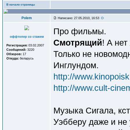
В начало страницы
Polem
Написано: 27.05.2010, 16:53
Про фильмы.
оффтопер со стажем
Смотрящий
! А не
Регистрация:
03.02.2007
Сообщений:
3220
Только не новомодн
Обзоров:
17
Откуда:
беларусь
Инглундом.
http://www.kinopoisk.
http://www.cult-cin
Музыка Сигала, кст
Уэбберу даже и не 