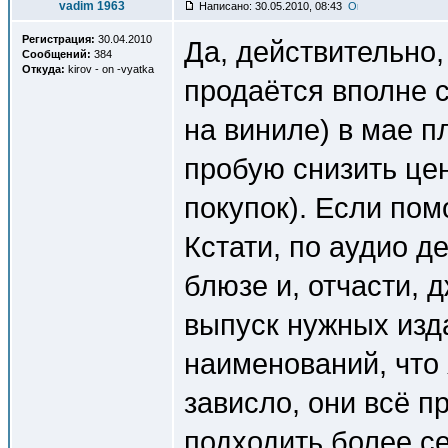
vadim 1963
Написано: 30.05.2010, 08:43
Регистрация:
30.04.2010
Да, действительно
Сообщений:
384
Откуда:
kirov - on -vyatka
продаётся вполне 
на виниле) в мае п
пробую снизить це
покупок). Если по
Кстати, по аудио д
блюзе и, отчасти,
выпуск нужных изда
наименований, что 
зависло, они всё п
подходить более с