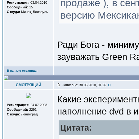
продаже ), в се
Регистрация:
03.04.2010
Сообщений:
15
версию Мексика
Откуда:
Минск, Беларусь
Ради Бога - миним
зауважать Green R
В начало страницы
СМОТРЯЩИЙ
Написано: 30.05.2010, 01:26
Какие эксперименты
Регистрация:
24.07.2008
наполнение dvd в и
Сообщений:
2291
Откуда:
Ленинград
Цитата: