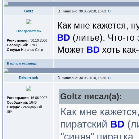
Goltz
Написано: 30.05.2010, 16:02
Как мне кажется, н
Обозреватель
BD
(литье). Что-то
Регистрация:
30.10.2006
Сообщений:
1783
Может
BD
хоть как
Откуда:
Ногинск-Сити
В начало страницы
Driverrock
Написано: 30.05.2010, 16:36
Goltz писал(a):
Регистрация:
16.06.2007
Сообщений:
1643
Откуда:
Легендарный
Как мне кажется
ШУ...
пиратский
BD
(л
"синяя" пиратка