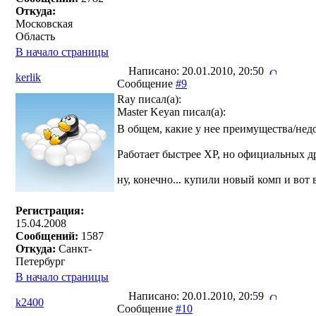
Откуда:
Московская
Область
В начало страницы
Написано: 20.01.2010, 20:50
kerlik
Сообщение
#9
Ray писал(a):
Master Keyan писал(a):
В общем, какие у нее преимущества/нед
Работает быстрее ХР, но официальных др
ну, конечно... купили новый комп и вот 
Регистрация:
15.04.2008
Сообщений:
1587
Откуда:
Санкт-
Петербург
В начало страницы
Написано: 20.01.2010, 20:59
k2400
Сообщение
#10