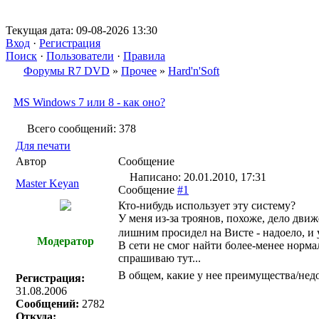
Текущая дата: 09-08-2026 13:30
Вход
·
Регистрация
Поиск
·
Пользователи
·
Правила
Форумы R7 DVD
»
Прочее
»
Hard'n'Soft
MS Windows 7 или 8 - как оно?
Всего сообщений: 378
Для печати
Автор
Сообщение
Написано: 20.01.2010, 17:31
Master Keyan
Сообщение
#1
Кто-нибудь использует эту систему?
У меня из-за троянов, похоже, дело движе
лишним просидел на Висте - надоело, и
Модератор
В сети не смог найти более-менее норма
спрашиваю тут...
В общем, какие у нее преимущества/нед
Регистрация:
31.08.2006
Сообщений:
2782
Откуда: