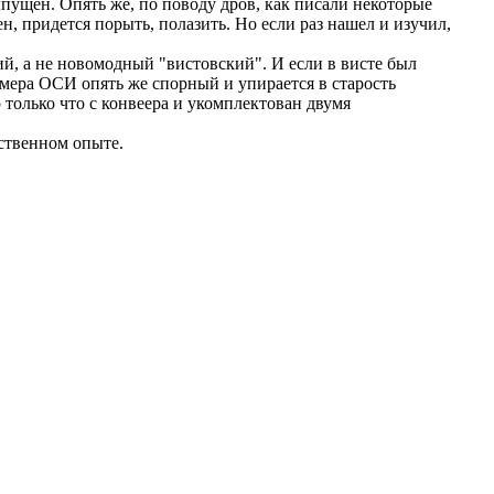
ыпущен. Опять же, по поводу дров, как писали некоторые
н, придется порыть, полазить. Но если раз нашел и изучил,
ий, а не новомодный "вистовский". И если в висте был
змера ОСИ опять же спорный и упирается в старость
р только что с конвеера и укомплектован двумя
ственном опыте.