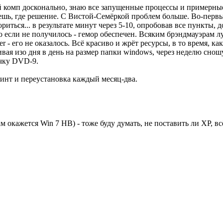
ой комп досконально, знаю все запущенные процессы и примерные
ешь, где решение. С Вистой-Семёркой проблем больше. Во-первы
ориться... в результате минут через 5-10, опробовав все пункты, д
 если не получилось - гемор обеспечен. Всяким брэндмауэрам л
 - его не оказалось. Всё красиво и жрёт ресурсы, в то время, ка
ривая изо дня в день на размер папки windows, через неделю сно
очку DVD-9.
инт и переустановка каждый месяц-два.
м окажется Win 7 HB) - тоже буду думать, не поставить ли XP, вс