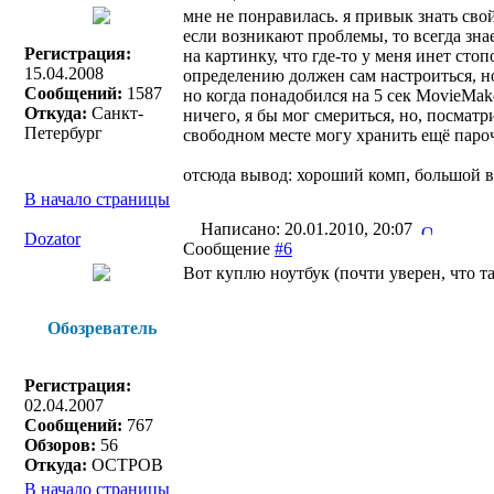
мне не понравилась. я привык знать св
если возникают проблемы, то всегда зна
Регистрация:
на картинку, что где-то у меня инет стоп
15.04.2008
определению должен сам настроиться, но
Сообщений:
1587
но когда понадобился на 5 сек MovieMaker
Откуда:
Санкт-
ничего, я бы мог смериться, но, посмат
Петербург
свободном месте могу хранить ещё пар
отсюда вывод: хороший комп, большой в
В начало страницы
Написано: 20.01.2010, 20:07
Dozator
Сообщение
#6
Вот куплю ноутбук (почти уверен, что та
Обозреватель
Регистрация:
02.04.2007
Сообщений:
767
Обзоров:
56
Откуда:
OCTPOB
В начало страницы