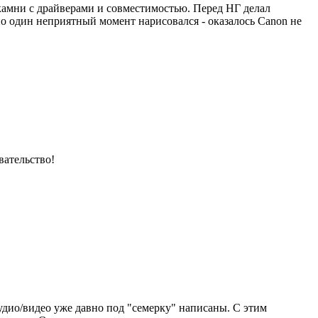
 камни с драйверами и совместимостью. Перед НГ делал
но один неприятный момент нарисовался - оказалось Canon не
вательство!
аудио/видео уже давно под "семерку" написаны. С этим