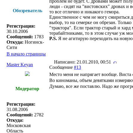
проблем не будет. С дровами может полу
люди - сидят на "вистовских" дровах и в
Обозреватель
то все отлично и никакого гемора.
Единственное с чем не могу смириться д
выбор, то на семерке он обрезан. Тольк
Регистрация:
"трактора". Если трактор старый и хард 
30.10.2006
терабайтниками, то в этом случае уж м
Сообщений:
1783
P.S.
Я не агитирую переходить на новую
Откуда:
Ногинск-
Сити
В начало страницы
Написано: 21.01.2010, 00:51
Master Keyan
Сообщение
#13
Место меня не напрягает вообще. Виста 
Во киноманы, объем девятками измеряю
Думаю, все же поставлю. Надо же прогр
Модератор
Регистрация:
31.08.2006
Сообщений:
2782
Откуда:
Московская
Область