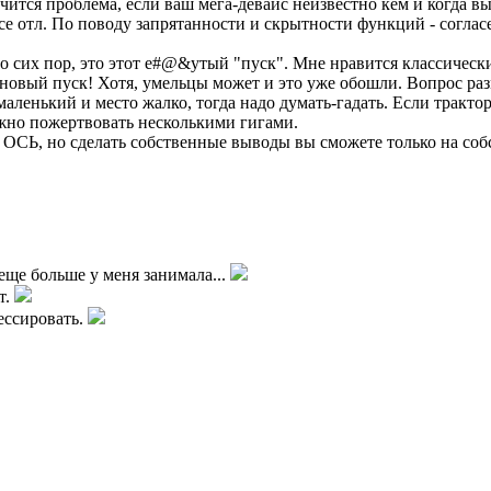
чится проблема, если ваш мега-девайс неизвестно кем и когда в
се отл. По поводу запрятанности и скрытности функций - согласе
о сих пор, это этот е#@&утый "пуск". Мне нравится классическ
о новый пуск! Хотя, умельцы может и это уже обошли. Вопрос ра
маленький и место жалко, тогда надо думать-гадать. Если тракто
ожно пожертвовать несколькими гигами.
 ОСЬ, но сделать собственные выводы вы сможете только на соб
еще больше у меня занимала...
т.
ессировать.