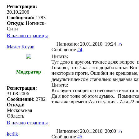
Регистрация:
30.10.2006
Сообщений:
1783
Откуда:
Ногинск-
Сити
В начало страницы
Написано: 20.01.2010, 19:24
Master Keyan
Сообщение
#4
Цитата:
Тут дело в другом, точнее даже вопрос, 
Говорят, что 7-ка - это доработанная Ви
Модератор
некоторые проги. Ошибки не крэшовые, т
демультиплексом стабильно выдавала ка
Цитата:
Регистрация:
Кто будет говорить о несовместимости п
31.08.2006
Да я вот тоже об этом думаю... Помнится
Сообщений:
2782
такая же временнАя ситуация - 7-ка 22 
Откуда:
Московская
Область
В начало страницы
Написано: 20.01.2010, 20:00
kerlik
Сообщение
#5