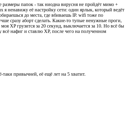
 размеры папок - так ниодна вирусня не пройдёт мимо +
х я ненавижу её настройку сети: один ярлык, который ведёт
обираешься до места, где вбиваешь IP. wifi тоже по
учше сразу аборт сделать. Какие-то тупые ненужные проги,
к моя XP грузится за 20 секунд, выключается за 10. Но всё бы
шу всё нафиг и ставлю XP, после чего на полученном
ё-таки привычней, её ещё лет на 5 хватит.