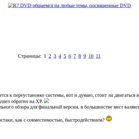
Страницы: 1
2
3
4
5
6
7
8
9
10
11
тся к переустановке системы, вот и думаю, стоит ли двигаться впе
 ушел обратно на XP.
льного обзора для финальной версии, в большинстве мест валяютс
остаки, как с совместимостью, быстродействием?