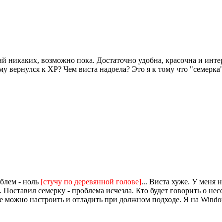
й никаких, возможно пока. Достаточно удобна, красочна и интер
му вернулся к XP? Чем виста надоела? Это я к тому что "семерка
облем - ноль
[стучу по деревянной голове]
... Виста хуже. У меня 
. Поставил семерку - проблема исчезла. Кто будет говорить о нес
 можно настроить и отладить при должном подходе. Я на Windows