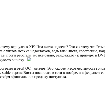
почему вернулся к XP? Чем виста надоела? Это я к тому что "сем
ста с учетом всех ее недостатков, ведь так? Виста, собственно,
.е. проги работали, но все-равно, раздражало - к примеру, в D
кую-то ошибку...
рограмм и этой ОС - не верь. Это, скорее, несовместимость голо
, stable-версия Висты появилась в сети в ноябре, и в феврале я 
октября официально в продажу поступила.