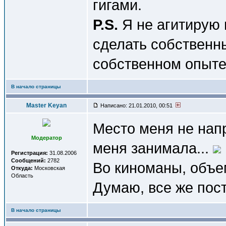
гигами.
P.S.
Я не агитирую 
сделать собственн
собственном опыте
В начало страницы
Master Keyan
Написано: 21.01.2010, 00:51
Место меня не нап
Модератор
меня занимала...
Регистрация:
31.08.2006
Сообщений:
2782
Во киноманы, объе
Откуда:
Московская
Область
Думаю, все же пос
В начало страницы