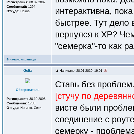
Регистрация:
08.07.2007
Сообщений:
1294
интерактивна, пока
Откуда:
Псков
быстрее. Тут дело 
вернулся к XP? Чем
"семерка"-то как р
В начало страницы
Goltz
Написано: 20.01.2010, 19:01
Ставь без проблем.
Обозреватель
[стучу по деревянн
Регистрация:
30.10.2006
Сообщений:
1783
висте были проблем
Откуда:
Ногинск-Сити
соединение с роуте
семерку - проблема