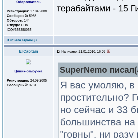
Оборзеватель
терабайтами - 15 Г
Регистрация:
17.04.2008
Сообщений:
5965
Обзоров:
144
Откуда:
СПб
ICQ#335380035
В начало страницы
El Capitain
Написано: 21.01.2010, 16:08
SuperNemo писал(
Циник-самоучка
Регистрация:
24.09.2005
Я вас умоляю, в 
Сообщений:
3731
простительно? Г
но сейчас и 33 б
большинства на 
"говны", ни раз