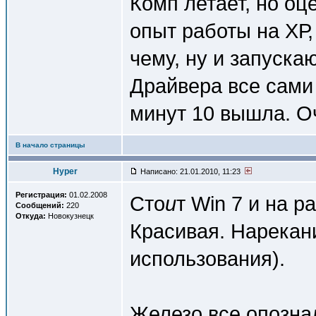
Комп летает, но оце
опыт работы на ХР,
чему, ну и запуска
Драйвера все сами
минут 10 вышла. О
В начало страницы
Hyper
Написано: 21.01.2010, 11:23
Регистрация:
01.02.2008
Сто
и
т Win 7 и на р
Сообщений:
220
Откуда:
Новокузнецк
Красивая. Нарекан
использования).
Железо все опозна