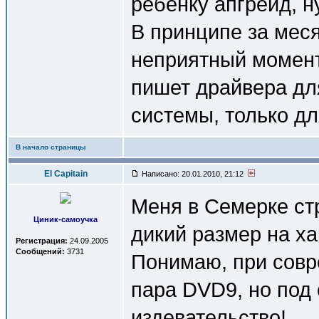
ребенку апгрейд, н
В принципе за мес
неприятный момент
пишет драйвера дл
системы, только дл
В начало страницы
El Capitain
Написано: 20.01.2010, 21:12
Меня в Семерке ст
Циник-самоучка
дикий размер на ха
Регистрация:
24.09.2005
Сообщений:
3731
Понимаю, при совр
пара DVD9, но под 
издевательство!