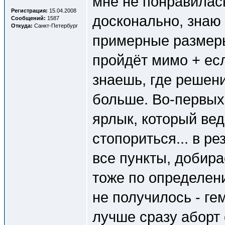
мне не понравилась
Регистрация:
15.04.2008
досконально, знаю
Сообщений:
1587
Откуда:
Санкт-Петербург
примерные размеры
пройдёт мимо + ес
знаешь, где решен
больше. Во-первых 
ярлык, который ведё
стопориться... в ре
все пункты, добирае
тоже по определен
не получилось - г
лучше сразу аборт