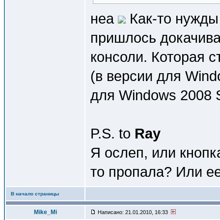
неа
Как-то нужды 
пришлось докачива
консоли. Которая 
(в версии для Wind
для Windows 2008 
P.S. to
Ray
Я ослеп, или кнопк
то пропала? Или е
В начало страницы
Mike_Mi
Написано: 21.01.2010, 16:33