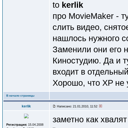
to
kerlik
про MovieMaker - т
слить видео, снято
нашлось нужного с
Заменили они его 
Киностудию. Да и т
входит в отдельный
Хорошо, что XP не 
В начало страницы
kerlik
Написано: 21.01.2010, 11:52
заметно как хвалят
Регистрация:
15.04.2008