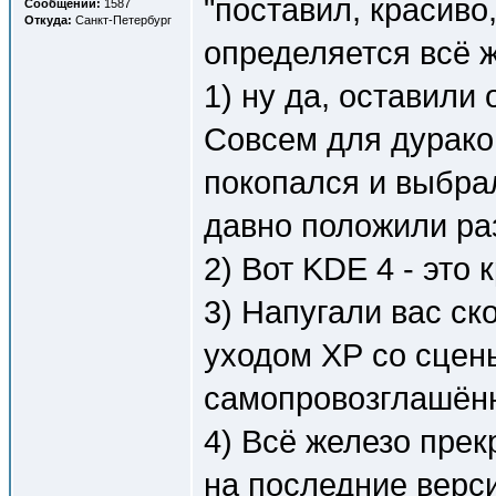
"поставил, красиво,
Сообщений:
1587
Откуда:
Санкт-Петербург
определяется всё ж
1) ну да, оставили
Совсем для дураков
покопался и выбра
давно положили ра
2) Вот KDE 4 - это 
3) Напугали вас ск
уходом ХР со сцены
самопровозглашённ
4) Всё железо прекр
на последние верси