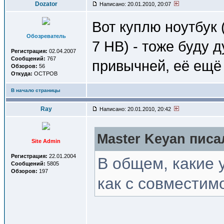
Dozator
Написано: 20.01.2010, 20:07
Вот куплю ноутбук 
Обозреватель
7 HB) - тоже буду д
Регистрация:
02.04.2007
Сообщений:
767
привычней, её ещё 
Обзоров:
56
Откуда:
OCTPOB
В начало страницы
Ray
Написано: 20.01.2010, 20:42
Master Keyan писал
Site Admin
Регистрация:
22.01.2004
В общем, какие 
Сообщений:
5805
Обзоров:
197
как с совмести