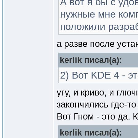
А вот я бы с уд
нужные мне комп
положили разраб
а разве после уста
kerlik писал(a):
2) Вот KDE 4 - э
угу, и криво, и гл
закончились где-то 
Вот Гном - это да. 
kerlik писал(a):