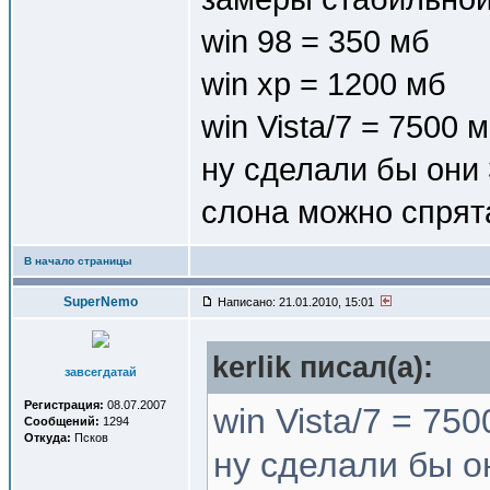
win 98 = 350 мб
win xp = 1200 мб
win Vista/7 = 7500 
ну сделали бы они 
слона можно спрята
В начало страницы
SuperNemo
Написано: 21.01.2010, 15:01
kerlik писал(a):
завсегдатай
Регистрация:
08.07.2007
win Vista/7 = 750
Сообщений:
1294
Откуда:
Псков
ну сделали бы о