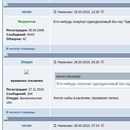
strom
Написано: 25.03.2015, 12:39
Модератор
Кто-нибудь покупал однодисковый blu-ray "Ад
Регистрация:
05.04.2006
Сообщений:
6543
Обзоров:
42
В начало страницы
Stepan
Написано: 26.03.2015, 03:20
strom писал(a):
временно отключен
Кто-нибудь покупал однодисковый blu-ra
Регистрация:
27.11.2010
Сообщений:
184
Англо-сабы в наличии, проверил лично.
Откуда:
Архангельская
обл.
В начало страницы
strom
Написано: 26.03.2015, 07:14