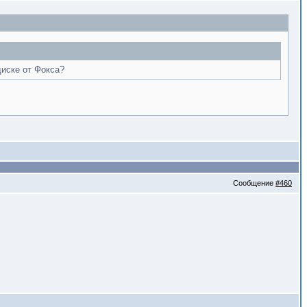
диске от Фокса?
Сообщение
#460