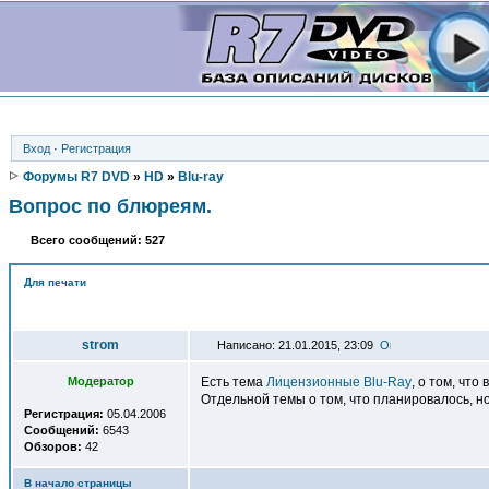
Вход
·
Регистрация
Форумы R7 DVD
»
HD
»
Blu-ray
Вопрос по блюреям.
Всего сообщений: 527
Для печати
Автор
strom
Написано: 21.01.2015, 23:09
Модератор
Есть тема
Лицензионные Blu-Ray
, о том, чт
Отдельной темы о том, что планировалось, но 
Регистрация:
05.04.2006
Сообщений:
6543
Обзоров:
42
В начало страницы