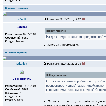
Откуда:
СПб
В начало страницы
k2400
Написано: 30.05.2016, 14:22
Ветеран
Hellzay писал(a):
Регистрация:
07.05.2006
На днях видел открылся предзаказ на "М
Сообщений:
5251
Откуда:
Москва
Спасибо за информацию.
В начало страницы
prjanick
Написано: 31.05.2016, 15:13
Hellzay писал(a):
Оборзеватель
Столкнулся с такой проблемой : приобрёл 
воспроизвести диск" "диск недействител
Регистрация:
17.04.2008
Сообщений:
5965
консолях или такой хитрый брак? Спасибо
Обзоров:
144
Откуда:
СПб
ICQ#335380035
На Тотале кто-то писал, что проблемы с диск
момент (да и вообще один скорее всего) и б