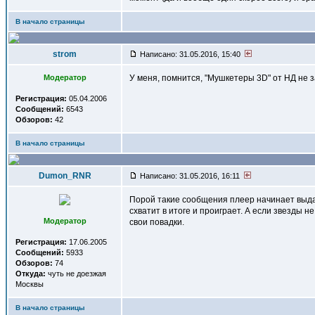
В начало страницы
strom
Написано: 31.05.2016, 15:40
Модератор
У меня, помнится, "Мушкетеры 3D" от НД не 
Регистрация:
05.04.2006
Сообщений:
6543
Обзоров:
42
В начало страницы
Dumon_RNR
Написано: 31.05.2016, 16:11
Порой такие сообщения плеер начинает выдава
схватит в итоге и проиграет. А если звезды 
Модератор
свои повадки.
Регистрация:
17.06.2005
Сообщений:
5933
Обзоров:
74
Откуда:
чуть не доезжая
Москвы
В начало страницы