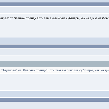
мирал" от Флагман трейд? Есть там английские субтитры, как на диске от Фок
y "Адмирал" от Флагман трейд? Есть там английские субтитры, как на ди