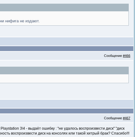
ни нифига не издают.
Сообщение
#466
Сообщение
#467
laystation 3\4 - выдаёт ошибку : "не удалось воспроизвести диск" "диск
ость воспроизвести диск на консолях или такой хитрый брак? Спасибо!!!