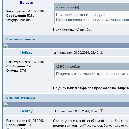
Ветеран
strom писал(a):
Регистрация:
07.05.2006
В скором времени - вряд ли.
Сообщений:
5251
Права на издание фильмов Universal зах
Откуда:
Москва
Понятненько. Спасибо.
В начало страницы
Hellzay
Написано: 30.05.2016, 12:40
Регистрация:
01.05.2008
Сообщений:
193
k2400 писал(a):
Откуда:
СПб
Подскажите пожалуйста, я наверное что
На днях видел открылся предзаказ на "Мир" в
В начало страницы
Hellzay
Написано: 30.05.2016, 12:49
Регистрация:
01.05.2008
Столкнулся с такой проблемой : приобрёл фильм
Сообщений:
193
недействительный". Хотелось бы узнать если