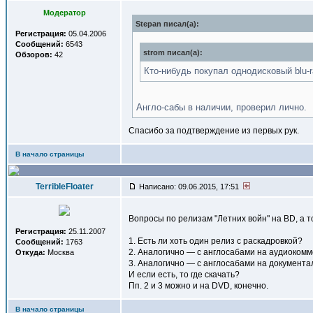
Модератор
Stepan писал(a):
Регистрация:
05.04.2006
Сообщений:
6543
strom писал(a):
Обзоров:
42
Кто-нибудь покупал однодисковый blu-r
Англо-сабы в наличии, проверил лично.
Спасибо за подтверждение из первых рук.
В начало страницы
TerribleFloater
Написано: 09.06.2015, 17:51
Вопросы по релизам "Летних войн" на BD, а 
Регистрация:
25.11.2007
1. Есть ли хоть один релиз с раскадровкой?
Сообщений:
1763
2. Аналогично — с англосабами на аудиоком
Откуда:
Москва
3. Аналогично — с англосабами на документа
И если есть, то где скачать?
Пп. 2 и 3 можно и на DVD, конечно.
В начало страницы