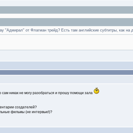
ay "Адмирал" от Флагман трейд? Есть там английские субтитры, как на 
то сам никак не могу разобраться и прошу помощи зала
ментарии создателей?
льные фильмы (не интервью!)?