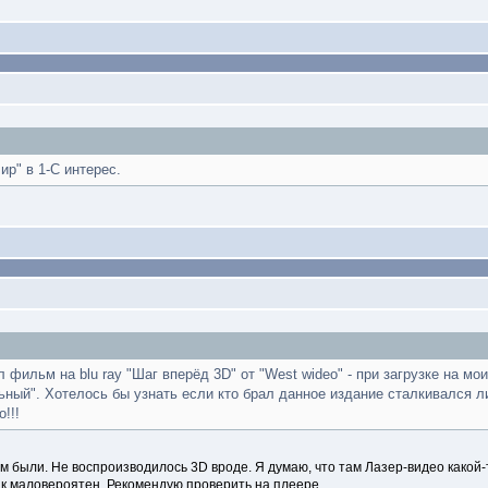
ир" в 1-С интерес.
фильм на blu ray "Шаг вперёд 3D" от "West wideo" - при загрузке на мои
ьный". Хотелось бы узнать если кто брал данное издание сталкивался 
!!!
ом были. Не воспроизводилось 3D вроде. Я думаю, что там Лазер-видео какой-
рак маловероятен. Рекомендую проверить на плеере.