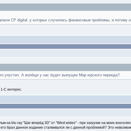
апали CP digital, у которых случились финансовые проблемы, и потому о
-то упустил. А вообще у нас будет выпущен Мир юрского периода?
 1-С интерес.
 на blu ray "Шаг вперёд 3D" от "West wideo" - при загрузке на моих консолях P
 кто брал данное издание сталкивался ли с данной проблемой? Это невозможн