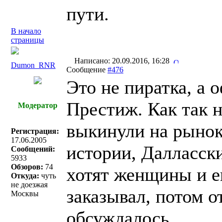
пути.
В начало
страницы
Написано: 20.09.2016, 16:28
Dumon_RNR
Сообщение
#476
Это не пиратка, а
Престиж. Как так н
Модератор
выкинули на рынок
Регистрация:
17.06.2005
истории, Далласски
Сообщений:
5933
Обзоров:
74
хотят женщины и е
Откуда:
чуть
не доезжая
заказывал, потом о
Москвы
обсуждалось.