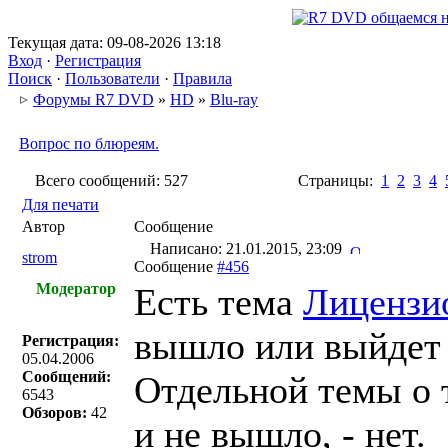
Текущая дата: 09-08-2026 13:18
Вход
·
Регистрация
Поиск
·
Пользователи
·
Правила
Форумы R7 DVD
»
HD
»
Blu-ray
Вопрос по блюреям.
Всего сообщений: 527
Страницы:
1
2
3
4
Для печати
Автор
Сообщение
Написано: 21.01.2015, 23:09
strom
Сообщение
#456
Модератор
Есть тема
Лицензи
вышло или выйдет 
Регистрация:
05.04.2006
Сообщений:
Отдельной темы о т
6543
Обзоров:
42
и не вышло, - нет.