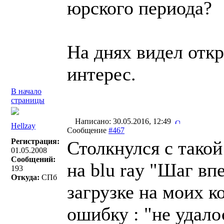
юрского периода?
На днях видел откр
интерес.
В начало
страницы
Написано: 30.05.2016, 12:49
Hellzay
Сообщение
#467
Регистрация:
Столкнулся с тако
01.05.2008
Сообщений:
на blu ray "Шаг вп
193
Откуда:
СПб
загрузке на моих ко
ошибку : "не удало