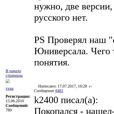
нужно, две версии,
русского нет.
PS Проверял наш "
Юниверсала. Чего т
понятия.
В начало
страницы
Написано: 17.07.2017, 16:28
vxga
Сообщение
#481
Регистрация:
k2400 писал(a):
15.06.2010
Сообщений:
Покопался - нашел-
789