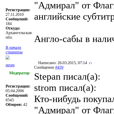
"Адмирал" от Флаг
Регистрация:
английские субтитр
27.11.2010
Сообщений:
184
Откуда:
Архангельская
Англо-сабы в нали
обл.
В начало
страницы
Написано: 26.03.2015, 07:14
strom
Сообщение
#459
Модератор
Stepan писал(a):
strom писал(a):
Регистрация:
05.04.2006
Сообщений:
Кто-нибудь покупа
6543
Обзоров:
42
"Адмирал" от Флаг