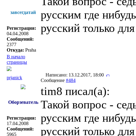
Такой вопрос - сед
русским где нибудь
завсегдатай
русский только дл
Регистрация:
04.04.2008
Сообщений:
2377
Откуда:
Praha
В начало
страницы
Написано: 13.12.2017, 18:00
prjanick
Сообщение
#484
tim8 писал(a):
Такой вопрос - сед
Оборзеватель
русским где нибудь
Регистрация:
17.04.2008
русский только дл
Сообщений:
5965