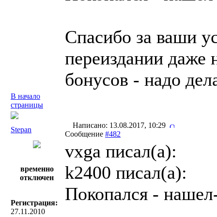
Спасибо за ваши ус
переиздании даже н
бонусов - надо де
В начало
страницы
Написано: 13.08.2017, 10:29
Stepan
Сообщение
#482
vxga писал(a):
k2400 писал(a):
временно
отключен
Покопался - нашел-
Регистрация:
27.11.2010