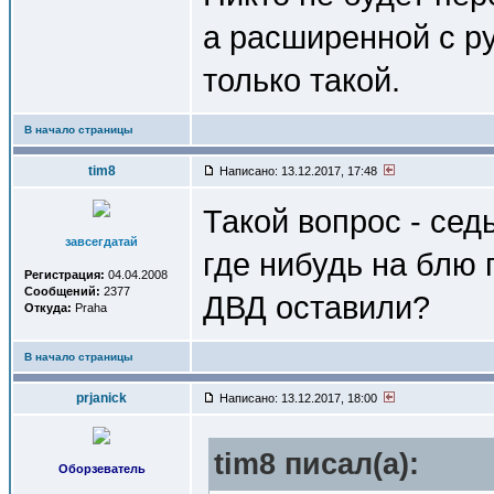
а расширенной с ру
только такой.
В начало страницы
tim8
Написано: 13.12.2017, 17:48
Такой вопрос - сед
завсегдатай
где нибудь на блю 
Регистрация:
04.04.2008
Сообщений:
2377
ДВД оставили?
Откуда:
Praha
В начало страницы
prjanick
Написано: 13.12.2017, 18:00
tim8 писал(a):
Оборзеватель