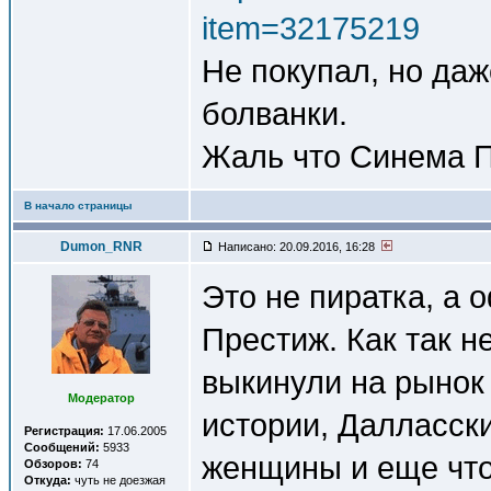
item=32175219
Не покупал, но даж
болванки.
Жаль что Синема П
В начало страницы
Dumon_RNR
Написано: 20.09.2016, 16:28
Это не пиратка, а
Престиж. Как так н
выкинули на рынок
Модератор
истории, Далласски
Регистрация:
17.06.2005
Сообщений:
5933
женщины и еще что-
Обзоров:
74
Откуда:
чуть не доезжая