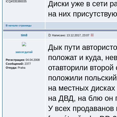
Диски уже в сети р
ICQ#335380035
на них присутствую
В начало страницы
tim8
Написано: 13.12.2017, 23:07
Дык пути автористо
завсегдатай
положат и куда, не
Регистрация:
04.04.2008
Сообщений:
2377
отавторили второй 
Откуда:
Praha
положили польский.
на местных дисках
на ДВД, на блю он
У всех продаванов 