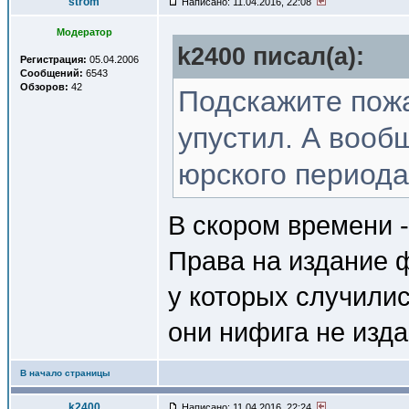
strom
Написано: 11.04.2016, 22:08
Модератор
k2400 писал(a):
Регистрация:
05.04.2006
Сообщений:
6543
Обзоров:
42
Подскажите пожа
упустил. А вооб
юрского период
В скором времени -
Права на издание ф
у которых случили
они нифига не изда
В начало страницы
k2400
Написано: 11.04.2016, 22:24