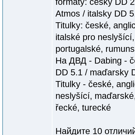
formáty: česky DD 2.
Atmos / italsky DD 
Titulky: české, angli
italské pro neslyšíc
portugalské, rumunsk
На ДВД - Dabing - če
DD 5.1 / maďarsky D
Titulky - české, angl
neslyšící, maďarské
řecké, turecké
Найдите 10 отличи