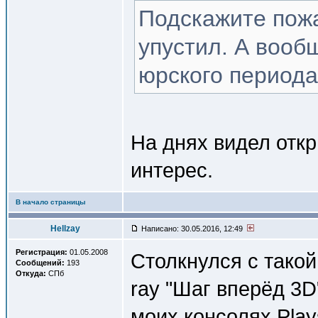
Подскажите пожа
упустил. А вооб
юрского период
На днях видел откр
интерес.
В начало страницы
Hellzay
Написано: 30.05.2016, 12:49
Регистрация:
01.05.2008
Столкнулся с такой
Сообщений:
193
Откуда:
СПб
ray "Шаг вперёд 3D"
моих консолях Plays