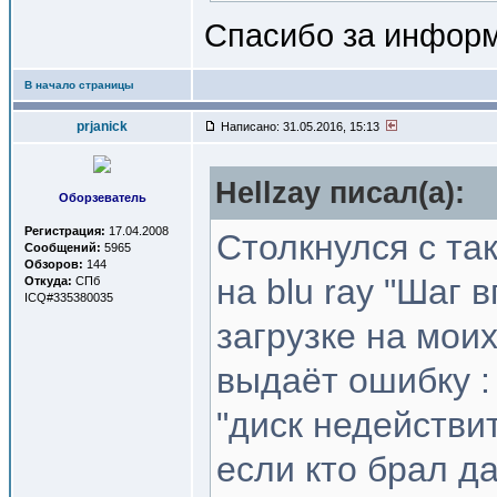
Спасибо за инфор
В начало страницы
prjanick
Написано: 31.05.2016, 15:13
Hellzay писал(a):
Оборзеватель
Регистрация:
17.04.2008
Столкнулся с та
Сообщений:
5965
Обзоров:
144
на blu ray "Шаг 
Откуда:
СПб
ICQ#335380035
загрузке на моих 
выдаёт ошибку :
"диск недействи
если кто брал д