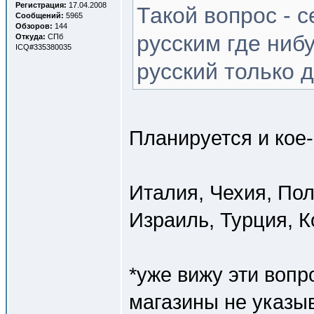
Регистрация:
17.04.2008
Такой вопрос - 
Сообщений:
5965
Обзоров:
144
русским где ниб
Откуда:
СПб
ICQ#335380035
русский только 
Планируется и кое
Италия, Чехия, Пол
Израиль, Турция, К
*уже вижу эти вопр
магазины не указы