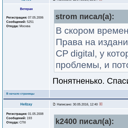
Ветеран
strom писал(a):
Регистрация:
07.05.2006
Сообщений:
5251
Откуда:
Москва
В скором времен
Права на издани
CP digital, у ко
проблемы, и пот
Понятненько. Спас
В начало страницы
Hellzay
Написано: 30.05.2016, 12:40
Регистрация:
01.05.2008
Сообщений:
193
k2400 писал(a):
Откуда:
СПб