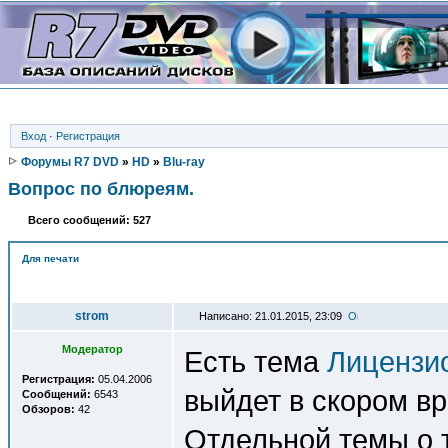
Вход
·
Регистрация
Форумы R7 DVD
»
HD
»
Blu-ray
Вопрос по блюреям.
Всего сообщений: 527
Для печати
Автор
strom
Написано: 21.01.2015, 23:09
Модератор
Есть тема
Лицензи
Регистрация:
05.04.2006
выйдет в скором в
Сообщений:
6543
Обзоров:
42
Отдельной темы о т