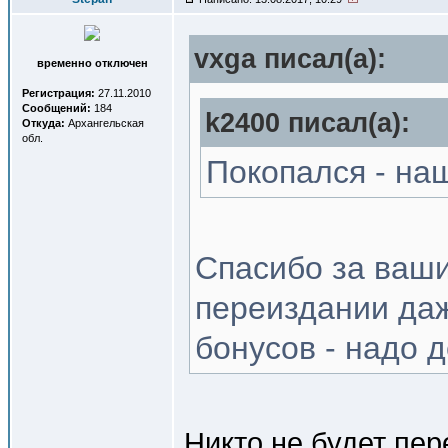
vxga писал(a):
временно отключен
Регистрация:
27.11.2010
Сообщений:
184
k2400 писал(a):
Откуда:
Архангельская
обл.
Покопался - наш
Спасибо за ваши
переиздании даж
бонусов - надо 
Никто не будет пе