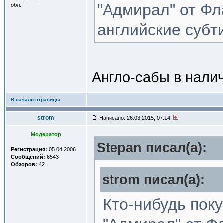
"Адмирал" от Фл
обл.
английские субти
Англо-сабы в налич
В начало страницы
strom
Написано: 26.03.2015, 07:14
Модератор
Stepan писал(a):
Регистрация:
05.04.2006
Сообщений:
6543
Обзоров:
42
strom писал(a):
Кто-нибудь поку