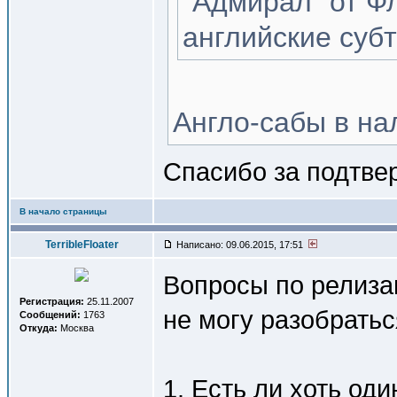
"Адмирал" от Ф
английские субт
Англо-сабы в на
Спасибо за подтве
В начало страницы
TerribleFloater
Написано: 09.06.2015, 17:51
Вопросы по релизам
Регистрация:
25.11.2007
не могу разобрать
Сообщений:
1763
Откуда:
Москва
1. Есть ли хоть од