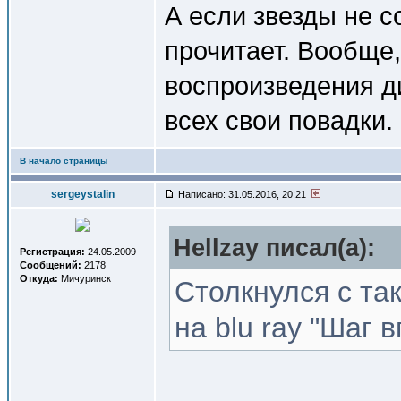
А если звезды не с
прочитает. Вообще
воспроизведения ди
всех свои повадки.
В начало страницы
sergeystalin
Написано: 31.05.2016, 20:21
Hellzay писал(a):
Регистрация:
24.05.2009
Сообщений:
2178
Откуда:
Мичуринск
Столкнулся с та
на blu ray "Шаг 