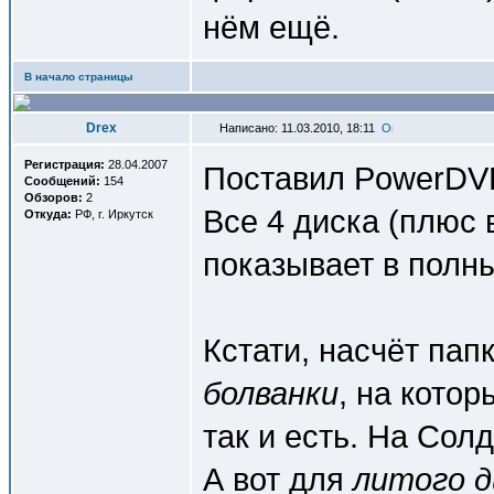
нём ещё.
В начало страницы
Drex
Написано: 11.03.2010, 18:11
Регистрация:
28.04.2007
Поставил PowerDVD 
Сообщений:
154
Обзоров:
2
Все 4 диска (плюс в
Откуда:
РФ, г. Иркутск
показывает в полн
Кстати, насчёт пап
болванки
, на котор
так и есть. На Сол
А вот для
литого д