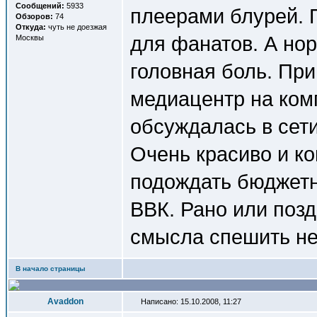
Сообщений:
5933
плеерами блурей. 
Обзоров:
74
Откуда:
чуть не доезжая
для фанатов. А но
Москвы
головная боль. Пр
медиацентр на ком
обсуждалась в сети
Очень красиво и ко
подождать бюджетн
ВВК. Рано или позд
смысла спешить не
В начало страницы
Avaddon
Написано: 15.10.2008, 11:27