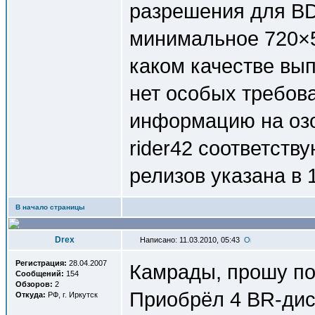
разрешения для BD
минимальное 720×5
каком качестве вы
нет особых требов
информацию на озо
rider42 cоответств
релизов указана в 1
В начало страницы
Drex
Написано: 11.03.2010, 05:43
Регистрация:
28.04.2007
Камрады, прошу п
Сообщений:
154
Обзоров:
2
Приобрёл 4 BR-дис
Откуда:
РФ, г. Иркутск