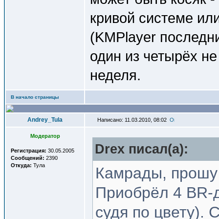
кривой системе ил
(KMPlayer последн
один из четырёх не
неделя.
В начало страницы
Andrey_Tula
Написано: 11.03.2010, 08:02
Модератор
Drex писал(a):
Регистрация:
30.05.2005
Сообщений:
2390
Откуда:
Тула
Камрады, прошу
Приобрёл 4 BR-д
судя по цвету). 