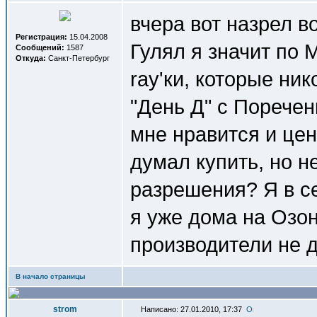
вчера вот назрел в
Регистрация:
15.04.2008
Гулял я значит по 
Сообщений:
1587
Откуда:
Санкт-Петербург
ray'ки, которые ни
"День Д" с Поречен
мне нравится и цена
думал купить, но не
разрешения? Я в се
я уже дома на Озон
производители не 
В начало страницы
strom
Написано: 27.01.2010, 17:37