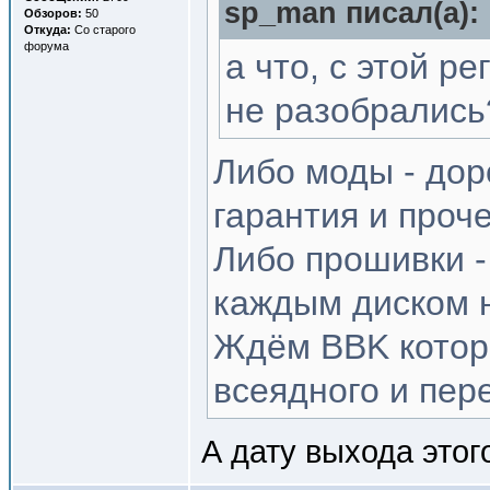
sp_man писал(a):
Обзоров:
50
Откуда:
Со старого
форума
а что, с этой р
не разобрались
Либо моды - дор
гарантия и проч
Либо прошивки -
каждым диском н
Ждём BBK котор
всеядного и пер
А дату выхода этог