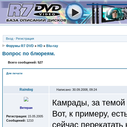
Вход
·
Регистрация
Форумы R7 DVD
»
HD
»
Blu-ray
Вопрос по блюреям.
Всего сообщений: 527
Для печати
Автор
Raindog
Написано: 30.09.2008, 09:24
Камрады, за темой 
Ветеран
Вот, к примеру, ес
Регистрация:
15.05.2005
Сообщений:
1210
сейчас перекатать