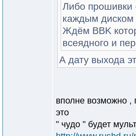
Либо прошивки 
каждым диском 
Ждём BBK кото
всеядного и пе
А дату выхода э
вполне возможно ,
это
" чудо " будет мул
http://www.rushd.ru