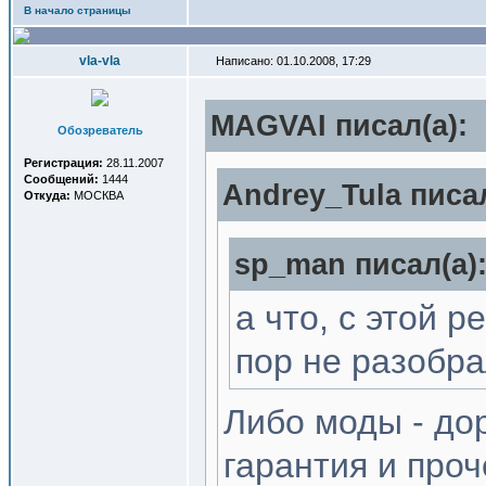
В начало страницы
vla-vla
Написано: 01.10.2008, 17:29
MAGVAI писал(a):
Обозреватель
Регистрация:
28.11.2007
Сообщений:
1444
Andrey_Tula писал
Откуда:
МОСКВА
sp_man писал(a)
а что, с этой 
пор не разобр
Либо моды - дор
гарантия и проч