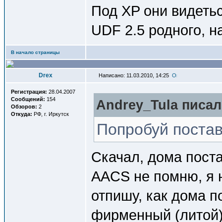
Под XP они видетьс
UDF 2.5 родного, н
В начало страницы
Drex
Написано: 11.03.2010, 14:25
Регистрация:
28.04.2007
Сообщений:
154
Andrey_Tula писал(
Обзоров:
2
Откуда:
РФ, г. Иркутск
Попробуй постав
Скачал, дома пост
AACS не помню, я н
отпишу, как дома 
фирменный (литой)