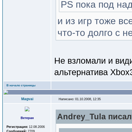
PS пока под на
и из игр тоже в
что-то долго с н
Не взломали и вид
альтернатива Xbox
В начало страницы
Magvai
Написано: 01.10.2008, 12:35
Andrey_Tula писал(
Ветеран
Регистрация:
12.08.2006
Сообщений:
2709