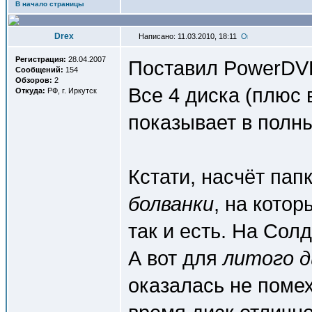
В начало страницы
Drex
Написано: 11.03.2010, 18:11
Регистрация:
28.04.2007
Поставил PowerDVD 
Сообщений:
154
Обзоров:
2
Все 4 диска (плюс в
Откуда:
РФ, г. Иркутск
показывает в полн
Кстати, насчёт пап
болванки
, на котор
так и есть. На Сол
А вот для
литого д
оказалась не помех