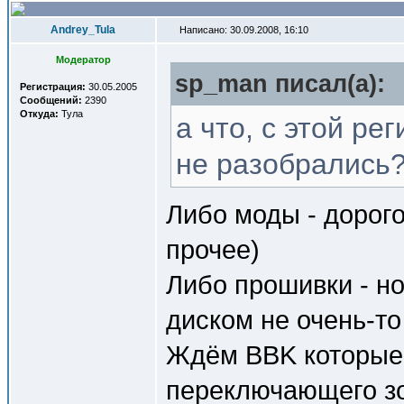
Andrey_Tula
Написано: 30.09.2008, 16:10
Модератор
sp_man писал(a):
Регистрация:
30.05.2005
Сообщений:
2390
Откуда:
Тула
а что, с этой ре
не разобрались
Либо моды - дорого
прочее)
Либо прошивки - н
диском не очень-то
Ждём BBK которые 
переключающего зо