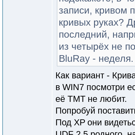
записи, кривом 
кривых руках? Д
последний, напр
из четырёх не п
BluRay - неделя.
Как вариант - Крива
в WIN7 посмотри ес
её TMT не любит.
Попробуй поставит
Под XP они видетьс
UDF 2.5 родного, н