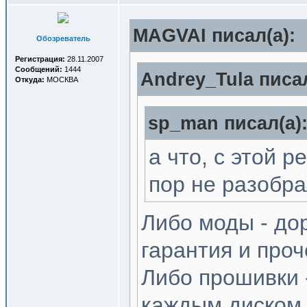
MAGVAI писал(a):
Обозреватель
Регистрация:
28.11.2007
Сообщений:
1444
Andrey_Tula писал
Откуда:
МОСКВА
sp_man писал(a)
а что, с этой 
пор не разобр
Либо моды - дор
гарантия и проч
Либо прошивки 
каждым диском 