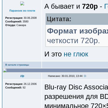
А бывает и
720p
-
Г
Параноик во плоти
Цитата:
Регистрация:
30.06.2008
Сообщений:
3580
Откуда:
Самара
Формат изобра
четкости 720p.
И это
не глюк
В начало страницы
zip
Написано: 30.01.2010, 13:44
Регистрация:
26.12.2006
Blu-ray Disc Associ
Сообщений:
92
разрешения для BD
минимальное 720×5