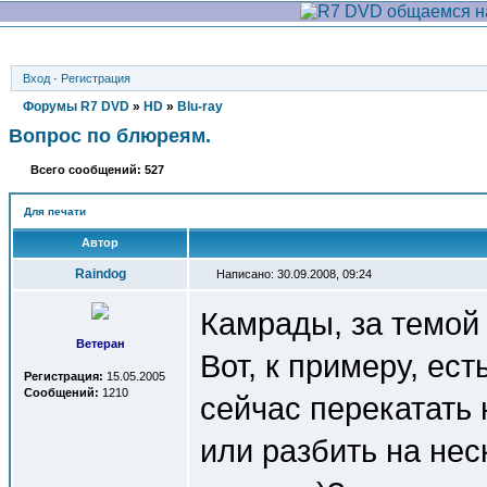
Вход
·
Регистрация
Форумы R7 DVD
»
HD
»
Blu-ray
Вопрос по блюреям.
Всего сообщений: 527
Для печати
Автор
Raindog
Написано: 30.09.2008, 09:24
Камрады, за темой 
Ветеран
Вот, к примеру, ес
Регистрация:
15.05.2005
Сообщений:
1210
сейчас перекатать
или разбить на нес