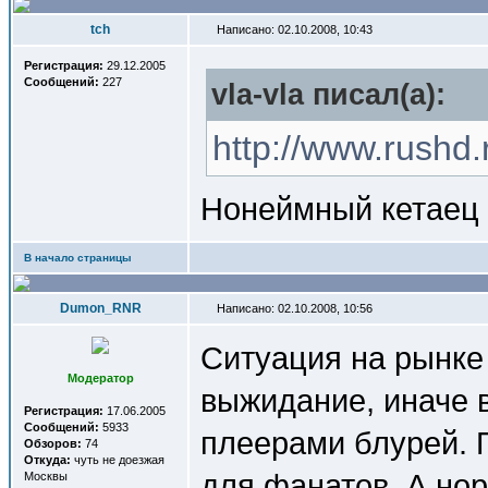
tch
Написано: 02.10.2008, 10:43
Регистрация:
29.12.2005
Сообщений:
227
vla-vla писал(a):
http://www.rushd.
Нонеймный кетаец 
В начало страницы
Dumon_RNR
Написано: 02.10.2008, 10:56
Ситуация на рынке
Модератор
выжидание, иначе 
Регистрация:
17.06.2005
Сообщений:
5933
плеерами блурей. 
Обзоров:
74
Откуда:
чуть не доезжая
для фанатов. А но
Москвы