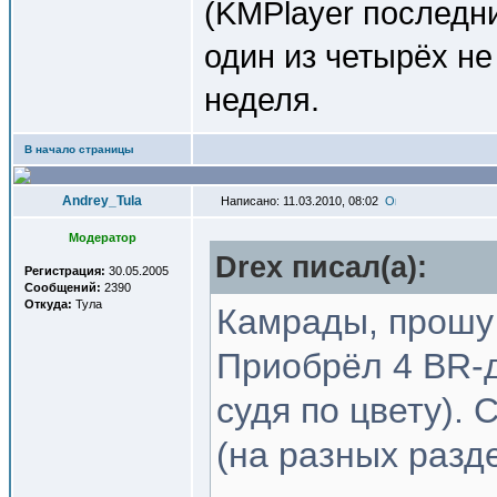
(KMPlayer последн
один из четырёх не
неделя.
В начало страницы
Andrey_Tula
Написано: 11.03.2010, 08:02
Модератор
Drex писал(a):
Регистрация:
30.05.2005
Сообщений:
2390
Откуда:
Тула
Камрады, прошу
Приобрёл 4 BR-д
судя по цвету). 
(на разных разд