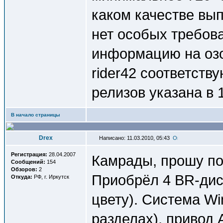
каком качестве вы
нет особых требов
информацию на озо
rider42 cоответств
релизов указана в 1
В начало страницы
Drex
Написано: 11.03.2010, 05:43
Регистрация:
28.04.2007
Камрады, прошу п
Сообщений:
154
Обзоров:
2
Приобрёл 4 BR-дис
Откуда:
РФ, г. Иркутск
цвету). Система Wi
разделах), привод