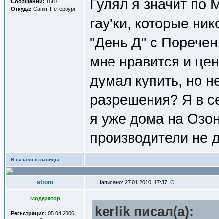
Гулял я значит по 
Сообщений:
1587
Откуда:
Санкт-Петербург
ray'ки, которые ни
"День Д" с Поречен
мне нравится и цена
думал купить, но не
разрешения? Я в се
я уже дома на Озон
производители не 
В начало страницы
strom
Написано: 27.01.2010, 17:37
Модератор
kerlik писал(a):
Регистрация:
05.04.2006