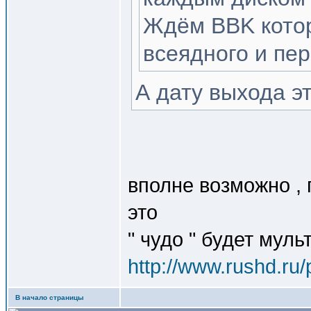
Ждём BBK кото
всеядного и пе
А дату выхода э
вполне возможно ,
это
" чудо " будет мул
http://www.rushd.ru
В начало страницы