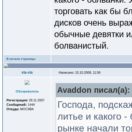
торговать как бы б
дисков очень выраж
обычные девятки и
болванистый.
В начало страницы
vla-vla
Написано: 15.10.2008, 11:56
Avaddon писал(a):
Обозреватель
Регистрация:
28.11.2007
Господа, подска
Сообщений:
1444
Откуда:
МОСКВА
литье и какого -
рынке начали то