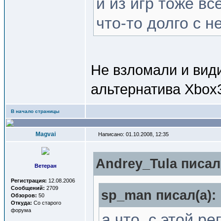
и из игр тоже в
что-то долго с н
Не взломали и вид
альтернатива Xbox
В начало страницы
Magvai
Написано: 01.10.2008, 12:35
Andrey_Tula писал(
Ветеран
Регистрация:
12.08.2006
Сообщений:
2709
sp_man писал(a):
Обзоров:
50
Откуда:
Со старого
форума
а что, с этой р