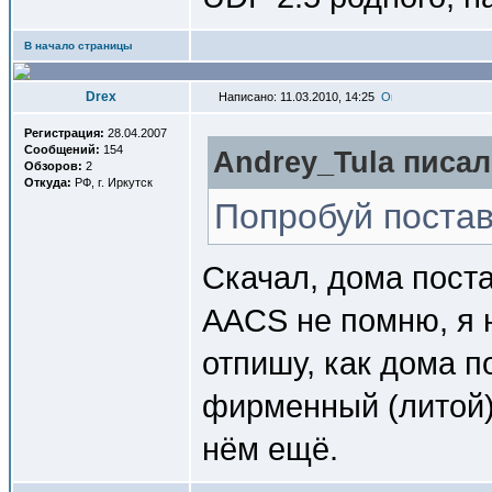
В начало страницы
Drex
Написано: 11.03.2010, 14:25
Регистрация:
28.04.2007
Сообщений:
154
Andrey_Tula писал(
Обзоров:
2
Откуда:
РФ, г. Иркутск
Попробуй постав
Скачал, дома пост
AACS не помню, я н
отпишу, как дома 
фирменный (литой)
нём ещё.