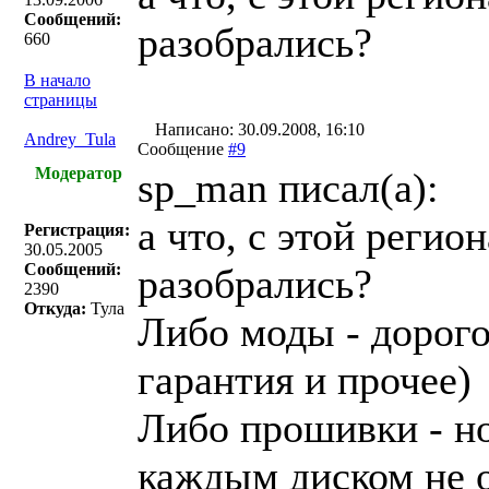
Сообщений:
разобрались?
660
В начало
страницы
Написано: 30.09.2008, 16:10
Andrey_Tula
Сообщение
#9
Модератор
sp_man писал(a):
а что, с этой регио
Регистрация:
30.05.2005
Сообщений:
разобрались?
2390
Откуда:
Тула
Либо моды - дорого
гарантия и прочее)
Либо прошивки - н
каждым диском не о