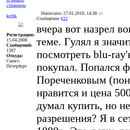
В начало
страницы
Написано: 27.01.2010, 14:38
kerlik
Сообщение
#22
вчера вот назрел во
Регистрация:
теме. Гулял я значи
15.04.2008
Сообщений:
1587
посмотреть blu-ray'
Откуда:
Санкт-
покупал. Попался ф
Петербург
Пореченковым (пони
нравится и цена 500
думал купить, но не
разрешения? Я в се