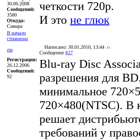
четкости 720p.
30.06.2008
Сообщений:
3580
И это
не глюк
Откуда:
Самара
В начало
страницы
Написано: 30.01.2010, 13:44
zip
Сообщение
#27
Регистрация:
Blu-ray Disc Associ
26.12.2006
Сообщений:
разрешения для BD
92
минимальное 720×5
720×480(NTSC). В к
решает дистрибьют
требований у прав