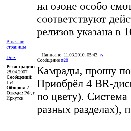
на озоне особо смот
cоответствуют дейс
релизов указана в 1
В начало
страницы
Написано: 11.03.2010, 05:43
Drex
Сообщение
#28
Регистрация:
Камрады, прошу п
28.04.2007
Сообщений:
Приобрёл 4 BR-диск
154
Обзоров:
2
по цвету). Система
Откуда:
РФ, г.
Иркутск
разных разделах),