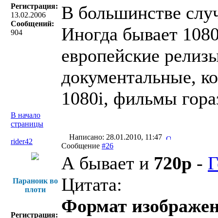
Регистрация:
В большинстве случ
13.02.2006
Сообщений:
Иногда бывает 1080i
904
европейские релизы 
документальные, ко
1080i, фильмы гора
В начало
страницы
Написано: 28.01.2010, 11:47
rider42
Сообщение
#26
А бывает и
720p
-
Г
Цитата:
Параноик во
плоти
Формат изображен
Регистрация: