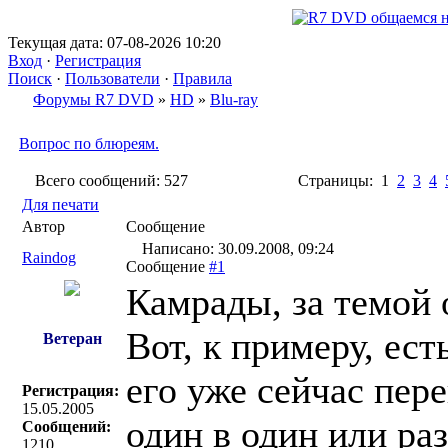
Текущая дата: 07-08-2026 10:20
Вход
·
Регистрация
Поиск
·
Пользователи
·
Правила
Форумы R7 DVD
»
HD
»
Blu-ray
Вопрос по блюреям.
Всего сообщений: 527
Страницы: 1
2
3
4
Для печати
Автор
Сообщение
Написано: 30.09.2008, 09:24
Raindog
Сообщение
#1
Камрады, за темой 
Вот, к примеру, ес
Ветеран
его уже сейчас пер
Регистрация:
15.05.2005
один в один или раз
Сообщений:
1210