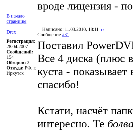
вроде лицензия - п
В начало
страницы
Написано: 11.03.2010, 18:11
Drex
Сообщение
#31
Регистрация:
Поставил PowerDVD 
28.04.2007
Сообщений:
Все 4 диска (плюс в
154
Обзоров:
2
куста - показывает
Откуда:
РФ, г.
Иркутск
спасибо!
Кстати, насчёт па
интересно. Те
болв