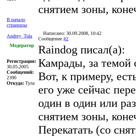
снятием зоны, коне
В начало
страницы
Написано: 30.09.2008, 10:42
Andrey_Tula
Сообщение
#2
Модератор
Raindog писал(a):
Камрады, за темой 
Регистрация:
30.05.2005
Сообщений:
Вот, к примеру, ес
2390
Откуда:
Тула
его уже сейчас пер
один в один или раз
снятием зоны, коне
Перекатать (со снят