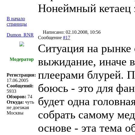
Нонеймный кетаец з
В начало
страницы
Написано: 02.10.2008, 10:56
Dumon_RNR
Сообщение
#17
Ситуация на рынке 
выжидание, иначе 
Модератор
плеерами блурей. 
Регистрация:
17.06.2005
боюсь - это для фа
Сообщений:
5933
Обзоров:
74
будет одна головна
Откуда:
чуть
не доезжая
собрать самому ме
Москвы
основе - эта тема о