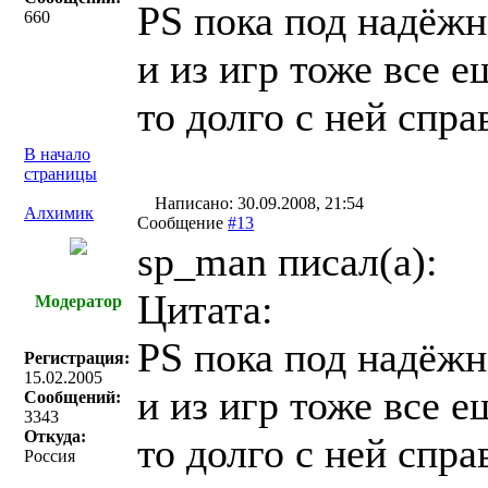
PS пока под надёж
660
и из игр тоже все е
то долго с ней спра
В начало
страницы
Написано: 30.09.2008, 21:54
Алхимик
Сообщение
#13
sp_man писал(a):
Цитата:
Модератор
PS пока под надёж
Регистрация:
15.02.2005
и из игр тоже все е
Сообщений:
3343
Откуда:
то долго с ней спра
Россия