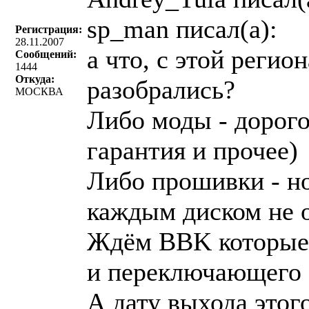
sp_man писал(a):
Регистрация:
28.11.2007
а что, с этой регио
Сообщений:
1444
Откуда:
разобрались?
МОСКВА
Либо моды - дорого
гарантия и прочее)
Либо прошивки - н
каждым диском не о
Ждём BBK которые 
и переключающего з
А дату выхода этог