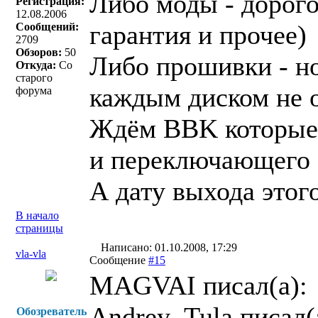
Либо моды - дорого
Регистрация:
12.08.2006
гарантия и прочее)
Сообщений:
2709
Обзоров:
50
Либо прошивки - н
Откуда:
Со
старого
каждым диском не о
форума
Ждём BBK которые 
и переключающего з
А дату выхода этог
В начало
страницы
Написано: 01.10.2008, 17:29
vla-vla
Сообщение
#15
MAGVAI писал(a):
Andrey_Tula писал(
Обозреватель