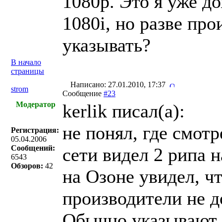
1080p. Это я уже до
1080i, но разве пр
указывать?
В начало
страницы
Написано: 27.01.2010, 17:37
strom
Сообщение
#23
Модератор
kerlik писал(a):
не понял, где смотр
Регистрация:
05.04.2006
Сообщений:
сети видел 2 рипа н
6543
Обзоров:
42
на Озоне увидел, чт
производители не 
Обычно указывают, 