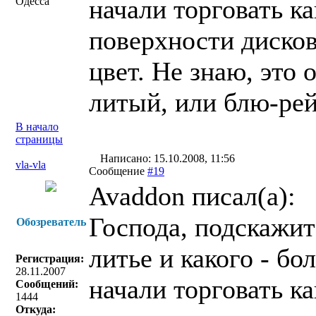
начали торговать к
Одесса
поверхности диско
цвет. Не знаю, это
литый, или блю-ре
В начало
страницы
Написано: 15.10.2008, 11:56
vla-vla
Сообщение
#19
Avaddon писал(a):
Господа, подскажит
Обозреватель
литье и какого - бо
Регистрация:
28.11.2007
начали торговать к
Сообщений:
1444
Откуда: