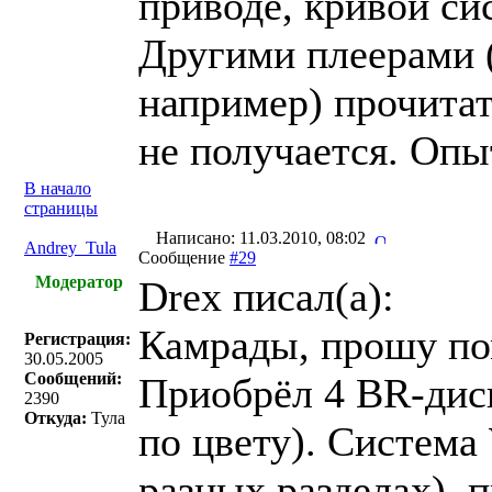
приводе, кривой си
Другими плеерами 
например) прочитат
не получается. Опы
В начало
страницы
Написано: 11.03.2010, 08:02
Andrey_Tula
Сообщение
#29
Модератор
Drex писал(a):
Камрады, прошу п
Регистрация:
30.05.2005
Сообщений:
Приобрёл 4 BR-диск
2390
Откуда:
Тула
по цвету). Система
разных разделах),