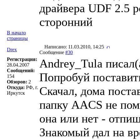
драйвера UDF 2.5 р
сторонний
В начало
страницы
Написано: 11.03.2010, 14:25
Drex
Сообщение
#30
Регистрация:
Andrey_Tula писал(
28.04.2007
Сообщений:
Попробуй поставит
154
Обзоров:
2
Скачал, дома поста
Откуда:
РФ, г.
Иркутск
папку AACS не помн
она или нет - отпи
Знакомый дал на вр