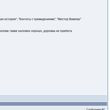
я история", "Конткты с привидениями", "Мистер Вампир"
врилова также наложен хорошо, дорожка не прибита.
Сообщение
#2