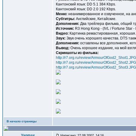
Кантонский язык: DD 5.1 384 Kbps.
Кантонский язык: DD 2.0 192 Kbps.
Меню:
неанимированное и озвученное, на анг
Субтитры:
Английские, Китайские.
Дополнения:
Два трейлера фильма, общий тре
Источник:
R3 Hong Kong - (IVL / Fortune Star - 
Видео:
Картинка ремастированная, хорошая.
Звук:
Звук очень хорошего качества. DTS так
Дополнения:
оставлены все дополнения, кот
Вывод:
Очень хорошее издание, на мой взгля
Скриншоты из фильма:
http://r7.org.ru/review/ArmourOfGod2_Shot1.JPG
http://r7.org.ru/review/ArmourOfGod2_Shot2.JPG
http://r7.org.ru/review/ArmourOfGod2_Shot3.JPG
В начало страницы
Yanmax
Написано: 27.08.2007, 14:16