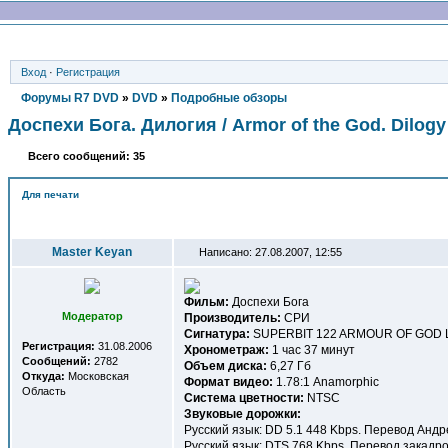
Вход
·
Регистрация
Форумы R7 DVD
»
DVD
»
Подробные обзоры
Доспехи Бога. Дилогия / Armor of the God. Dilogy 
Всего сообщений: 35
Для печати
Автор
Master Keyan
Написано: 27.08.2007, 12:55
Фильм:
Доспехи Бога
Модератор
Производитель:
СРИ
Сигнатура:
SUPERBIT 122 ARMOUR OF GOD 
Регистрация:
31.08.2006
Хронометраж:
1 час 37 минут
Сообщений:
2782
Объем диска:
6,27 Гб
Откуда:
Московская
Формат видео:
1.78:1 Anamorphic
Область
Система цветности:
NTSC
Звуковые дорожки:
Русский язык: DD 5.1 448 Kbps. Перевод Андр
Русский язык: DTS 768 Kbps. Перевод закадр