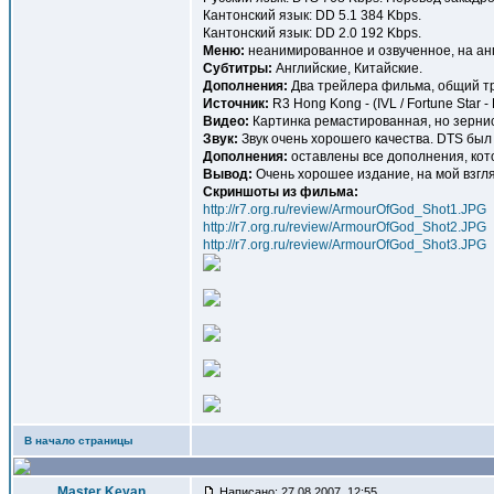
Кантонский язык: DD 5.1 384 Kbps.
Кантонский язык: DD 2.0 192 Kbps.
Меню:
неанимированное и озвученное, на анг
Субтитры:
Английские, Китайские.
Дополнения:
Два трейлера фильма, общий тр
Источник:
R3 Hong Kong - (IVL / Fortune Star - 
Видео:
Картинка ремастированная, но зернис
Звук:
Звук очень хорошего качества. DTS был
Дополнения:
оставлены все дополнения, кот
Вывод:
Очень хорошее издание, на мой взгля
Скриншоты из фильма:
http://r7.org.ru/review/ArmourOfGod_Shot1.JPG
http://r7.org.ru/review/ArmourOfGod_Shot2.JPG
http://r7.org.ru/review/ArmourOfGod_Shot3.JPG
В начало страницы
Master Keyan
Написано: 27.08.2007, 12:55