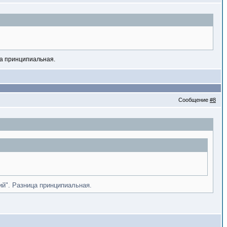
ца принципиальная.
Сообщение
#8
ий". Разница принципиальная.