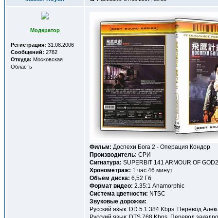
Модератор
Регистрация:
31.08.2006
Сообщений:
2782
Откуда:
Московская
Область
Фильм:
Доспехи Бога 2 - Операция Кондор
Производитель:
СРИ
Сигнатура:
SUPERBIT 141 ARMOUR OF GOD2
Хронометраж:
1 час 46 минут
Объем диска:
6,52 Гб
Формат видео:
2.35:1 Anamorphic
Система цветности:
NTSC
Звуковые дорожки:
Русский язык: DD 5.1 384 Kbps. Перевод Але
Русский язык: DTS 768 Kbps. Перевод закадр