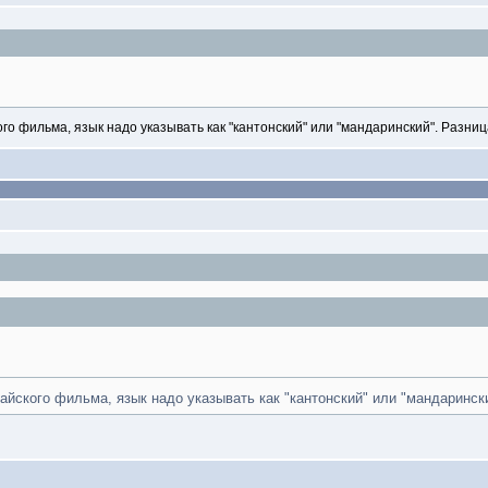
ого фильма, язык надо указывать как "кантонский" или "мандаринский". Разни
тайского фильма, язык надо указывать как "кантонский" или "мандаринск