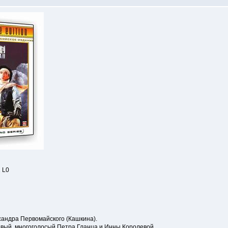
 L0
ксандра Первомайского (Кашкина).
овый, многоголосый Петра Гланца и Инны Королевой.