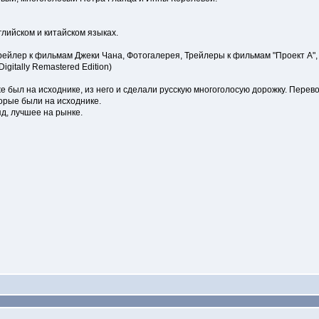
лийском и китайском языках.
йлер к фильмам Джеки Чана, Фотогалерея, Трейлеры к фильмам "Проект А", 
Digitally Remastered Edition)
же был на исходнике, из него и сделали русскую многоголосую дорожку. Пере
орые были на исходнике.
д, лучшее на рынке.