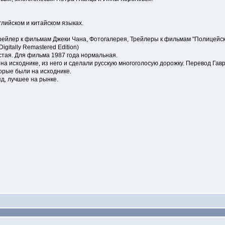
лийском и китайском языках.
ейлер к фильмам Джеки Чана, Фотогалерея, Трейлеры к фильмам "Полицейска
Digitally Remastered Edition)
тая. Для фильма 1987 года нормальная.
 на исходнике, из него и сделали русскую многоголосую дорожку. Перевод Га
орые были на исходнике.
д, лучшее на рынке.