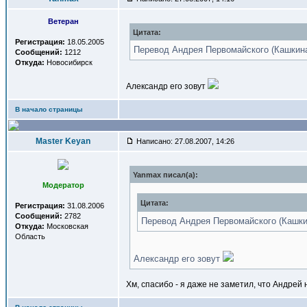
Ветеран
Цитата:
Регистрация:
18.05.2005
Перевод Андрея Первомайского (Кашкин
Сообщений:
1212
Откуда:
Новосибирск
Александр его зовут
В начало страницы
Master Keyan
Написано: 27.08.2007, 14:26
Yanmax писал(a):
Модератор
Цитата:
Регистрация:
31.08.2006
Сообщений:
2782
Перевод Андрея Первомайского (Кашки
Откуда:
Московская
Область
Александр его зовут
Хм, спасибо - я даже не заметил, что Андрей