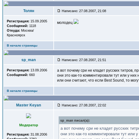
Толян
Написано: 27.08.2007, 21:08
Регистрация:
15.09.2005
молодец
Сообщений:
1118
Откуда:
Москва/
Красноярск
В начало страницы
sp_man
Написано: 27.08.2007, 21:51
Регистрация:
13.09.2006
а вот почему сри не кладет русских титров, 
Сообщений:
660
они это как-то комментировали тут или у них
или они считают, что если Best Sound, то могу
В начало страницы
Master Keyan
Написано: 27.08.2007, 22:02
sp_man писал(a):
Модератор
а вот почему сри не кладет русских тит
они это как-то комментировали тут или 
Регистрация:
31.08.2006