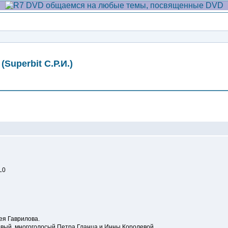
(Superbit С.Р.И.)
Сообщение
L0
ея Гаврилова.
овый, многоголосый Петра Гланца и Инны Королевой.