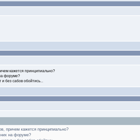
причем кажется принципиально?
 на форуме?
т и без сабов обойтись...
ров, причем кажется принципиально?
у них на форуме?