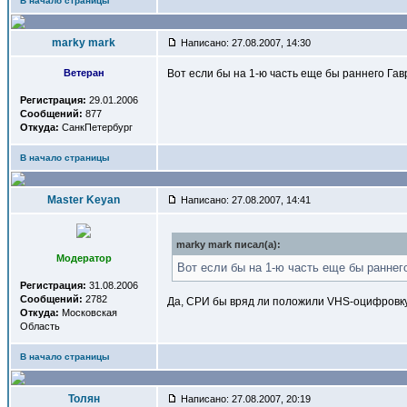
В начало страницы
marky mark
Написано: 27.08.2007, 14:30
Ветеран
Вот если бы на 1-ю часть еще бы раннего Гав
Регистрация:
29.01.2006
Сообщений:
877
Откуда:
СанкПетербург
В начало страницы
Master Keyan
Написано: 27.08.2007, 14:41
marky mark писал(a):
Модератор
Вот если бы на 1-ю часть еще бы раннег
Регистрация:
31.08.2006
Сообщений:
2782
Да, СРИ бы вряд ли положили VHS-оцифровк
Откуда:
Московская
Область
В начало страницы
Толян
Написано: 27.08.2007, 20:19