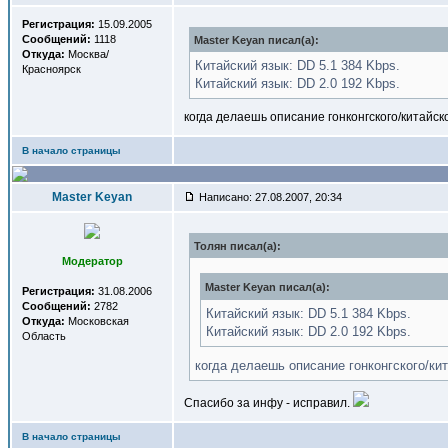
Регистрация:
15.09.2005
Сообщений:
1118
Master Keyan писал(a):
Откуда:
Москва/
Китайский язык: DD 5.1 384 Kbps.
Красноярск
Китайский язык: DD 2.0 192 Kbps.
когда делаешь описание гонконгского/китайск
В начало страницы
Master Keyan
Написано: 27.08.2007, 20:34
Толян писал(a):
Модератор
Master Keyan писал(a):
Регистрация:
31.08.2006
Сообщений:
2782
Китайский язык: DD 5.1 384 Kbps.
Откуда:
Московская
Китайский язык: DD 2.0 192 Kbps.
Область
когда делаешь описание гонконгского/ки
Спасибо за инфу - исправил.
В начало страницы