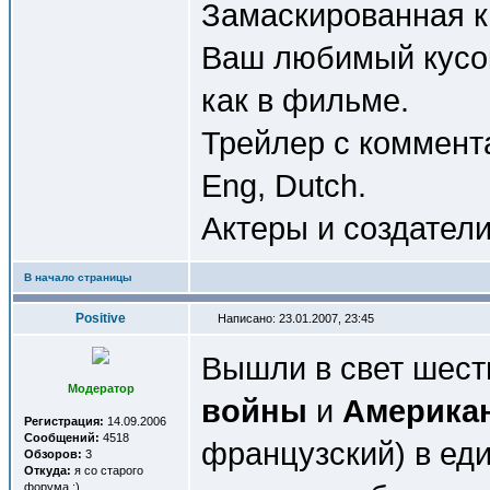
Замаскированная кн
Ваш любимый кусок 
как в фильме.
Трейлер с коммента
Eng, Dutch.
Актеры и создател
В начало страницы
Positive
Написано: 23.01.2007, 23:45
Вышли в свет шес
Модератор
войны
и
Американ
Регистрация:
14.09.2006
Сообщений:
4518
французский) в еди
Обзоров:
3
Откуда:
я со старого
форума :)