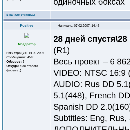
одиночных боксах
В начало страницы
Positive
Написано: 07.02.2007, 14:48
28 дней спустя\28 
Модератор
(R1)
Регистрация:
14.09.2006
Сообщений:
4518
Весь проект – 6 86
Обзоров:
3
Откуда:
я со старого
VIDEO: NTSC 16:9 (
форума :)
AUDIO: Rus DD 5.1(
5.1(448), French DD
Spanish DD 2.0(160
Subtitles: Eng, Rus,
ДОПОЛНИТЕЛЬНЫ