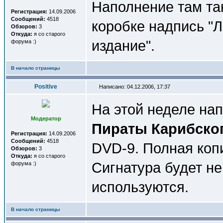
Наполнение там так
Регистрация:
14.09.2006
Сообщений:
4518
коробке надпись "
Обзоров:
3
Откуда:
я со старого
издание".
форума :)
В начало страницы
Positive
Написано: 04.12.2006, 17:37
На этой неделе на
Модератор
Пираты Карибског
Регистрация:
14.09.2006
Сообщений:
4518
DVD-9. Полная коп
Обзоров:
3
Откуда:
я со старого
Сигнатура будет не
форума :)
используются.
В начало страницы