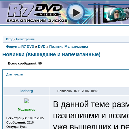
Вход
·
Регистрация
Форумы R7 DVD
»
DVD
»
Позитив-Мультимедиа
Новинки (вышедшие и напечатанные)
Всего сообщений: 59
Для печати
Автор
Iceberg
Написано: 16.11.2006, 10:18
В данной теме раз
Модератор
названиями и возм
Регистрация:
10.02.2005
Сообщений:
2116
уже вышедших и ре
Откуда:
Тула