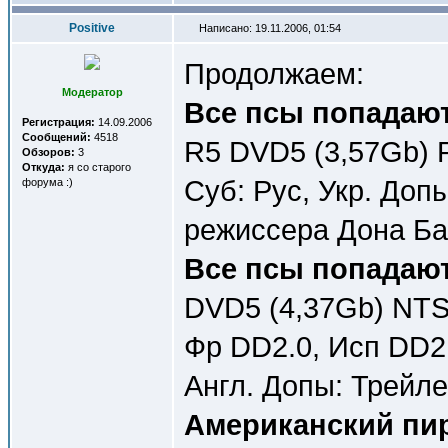
Positive
Написано: 19.11.2006, 01:54
Продолжаем:
Модератор
Все псы попадают 
Регистрация:
14.09.2006
Сообщений:
4518
R5 DVD5 (3,57Gb) P
Обзоров:
3
Откуда:
я со старого
Суб: Рус, Укр. До
форума :)
режиссера Дона Ба
Все псы попадают 
DVD5 (4,37Gb) NTSC
Фр DD2.0, Исп DD2.
Англ. Допы: Трейле
Американский пиро