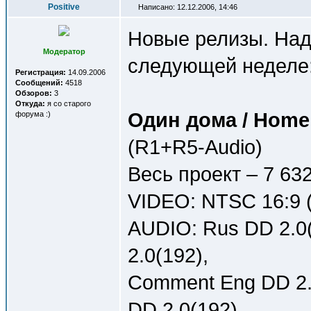
Positive
Написано: 12.12.2006, 14:46
Новые релизы. Над
Модератор
следующей неделе
Регистрация:
14.09.2006
Сообщений:
4518
Обзоров:
3
Откуда:
я со старого
Один дома / Home
форума :)
(R1+R5-Audio)
Весь проект – 7 63
VIDEO: NTSC 16:9 (
AUDIO: Rus DD 2.0(
2.0(192),
Comment Eng DD 2.0
DD 2.0(192)