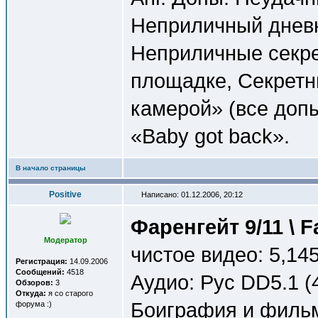
Неприличный дневн
Неприличные секре
площадке, Секретн
камерой» (все доп
«Baby got back».
В начало страницы
Positive
Написано: 01.12.2006, 20:12
Фаренгейт 9/11 \ F
Модератор
чистое видео: 5,145
Регистрация:
14.09.2006
Сообщений:
4518
Аудио: Рус DD5.1 (
Обзоров:
3
Откуда:
я со старого
Боиграфия и филь
форума :)