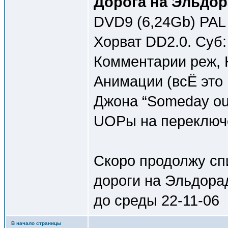
Дорога на Эльдора
DVD9 (6,24Gb) PAL 
Хорват DD2.0. Суб:
Комментарии реж,
Анимации (всЁ это
Джона “Someday out
UOPы на переключе
Скоро продолжу спи
дороги на Эльдорад
до среды 22-11-06
В начало страницы