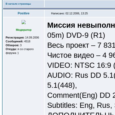
В начало страницы
Positive
Написано: 02.12.2006, 13:25
Миссия невыполним
Модератор
05m) DVD-9 (R1)
Регистрация:
14.09.2006
Сообщений:
4518
Весь проект – 7 83
Обзоров:
3
Откуда:
я со старого
Чистое видео – 4 9
форума :)
VIDEO: NTSC 16:9 (
AUDIO: Rus DD 5.1(
5.1(448),
Comment(Eng) DD 2.
Subtitles: Eng, Rus,