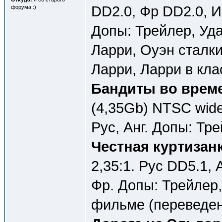
DD2.0, Фр DD2.0, Ис
форума :)
Допы: Трейлер, Уд
Ларри, Оуэн сталки
Ларри, Ларри в клас
Бандиты во време
(4,35Gb) NTSC wide
Рус, Анг. Допы: Тре
Честная куртизанк
2,35:1. Рус DD5.1, 
Фр. Допы: Трейлер
фильме (переведен