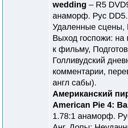
wedding
– R5 DVD9
анаморф. Рус DD5.1
Удаленные сцены, 
Выход госпожи: на
к фильму, Подготов
Голливудский дневни
комментарии, перев
англ сабы).
Американский пир
American Pie 4: B
1.78:1 анаморф. Ру
Анг. Допы: Неудач