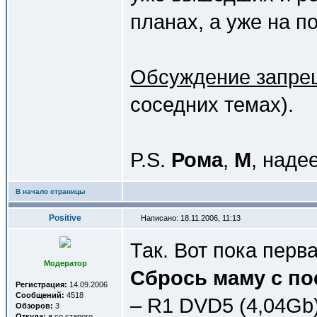
планах, а уже на п
Обсуждение запре
соседних темах).
P.S.
Рома
,
М
, наде
В начало страницы
Positive
Написано: 18.11.2006, 11:13
Так. Вот пока перв
Модератор
Сбрось маму с по
Регистрация:
14.09.2006
Сообщений:
4518
– R1 DVD5 (4,04Gb)
Обзоров:
3
Откуда:
я со старого