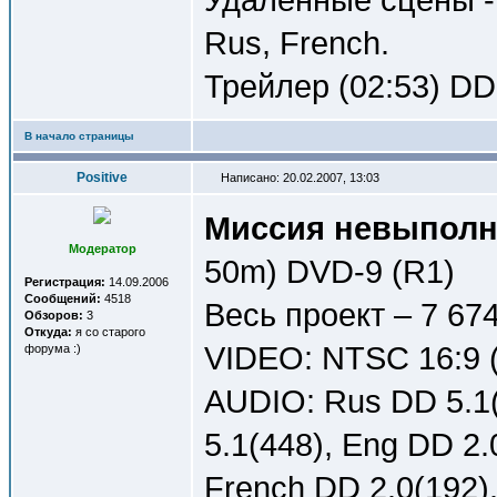
Rus, French.
Трейлер (02:53) DD 
В начало страницы
Positive
Написано: 20.02.2007, 13:03
Миссия невыполни
Модератор
50m) DVD-9 (R1)
Регистрация:
14.09.2006
Сообщений:
4518
Весь проект – 7 67
Обзоров:
3
Откуда:
я со старого
VIDEO: NTSC 16:9 (
форума :)
AUDIO: Rus DD 5.1(
5.1(448), Eng DD 2.
French DD 2.0(192)