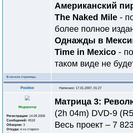
Американский пиро
The Naked Mile
- п
более полное изда
Однажды в Мексик
Time in Mexico
- по
таком виде не буде
В начало страницы
Positive
Написано: 17.01.2007, 01:27
Матрица 3: Револю
Модератор
(2h 04m) DVD-9 (R5
Регистрация:
14.09.2006
Сообщений:
4518
Весь проект – 7 82
Обзоров:
3
Откуда:
я со старого