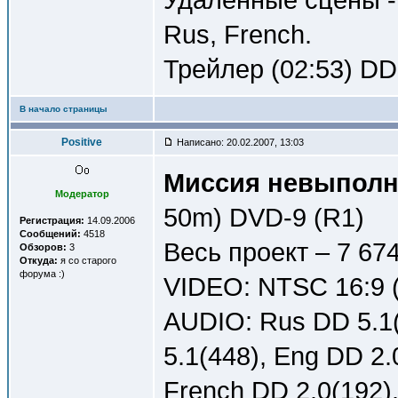
Rus, French.
Трейлер (02:53) DD 
В начало страницы
Positive
Написано: 20.02.2007, 13:03
Миссия невыполни
Модератор
50m) DVD-9 (R1)
Регистрация:
14.09.2006
Сообщений:
4518
Весь проект – 7 67
Обзоров:
3
Откуда:
я со старого
форума :)
VIDEO: NTSC 16:9 (
AUDIO: Rus DD 5.1(
5.1(448), Eng DD 2.
French DD 2.0(192)