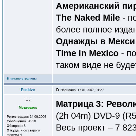
Американский пиро
The Naked Mile
- п
более полное изда
Однажды в Мексик
Time in Mexico
- по
таком виде не буде
В начало страницы
Positive
Написано: 17.01.2007, 01:27
Матрица 3: Револю
Модератор
(2h 04m) DVD-9 (R5
Регистрация:
14.09.2006
Сообщений:
4518
Весь проект – 7 82
Обзоров:
3
Откуда:
я со старого
форума :)