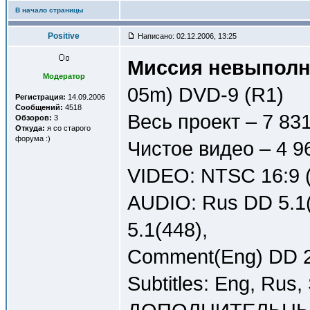
В начало страницы
Positive
Написано: 02.12.2006, 13:25
Миссия невыполним
Модератор
05m) DVD-9 (R1)
Регистрация:
14.09.2006
Сообщений:
4518
Весь проект – 7 83
Обзоров:
3
Откуда:
я со старого
форума :)
Чистое видео – 4 9
VIDEO: NTSC 16:9 (
AUDIO: Rus DD 5.1(
5.1(448),
Comment(Eng) DD 2.
Subtitles: Eng, Rus,