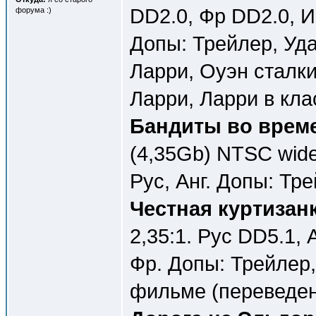
DD2.0, Фр DD2.0, Ис
форума :)
Допы: Трейлер, Уд
Ларри, Оуэн сталки
Ларри, Ларри в клас
Бандиты во време
(4,35Gb) NTSC wide
Рус, Анг. Допы: Тре
Честная куртизанк
2,35:1. Рус DD5.1, 
Фр. Допы: Трейлер
фильме (переведен