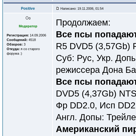
Positive
Написано: 19.11.2006, 01:54
Продолжаем:
Модератор
Все псы попадают 
Регистрация:
14.09.2006
Сообщений:
4518
R5 DVD5 (3,57Gb) P
Обзоров:
3
Откуда:
я со старого
форума :)
Суб: Рус, Укр. До
режиссера Дона Ба
Все псы попадают 
DVD5 (4,37Gb) NTSC
Фр DD2.0, Исп DD2.
Англ. Допы: Трейле
Американский пиро