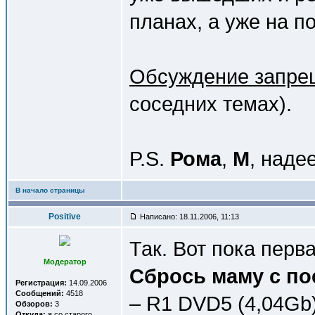
планах, а уже на п
Обсуждение запре
соседних темах).
P.S.
Рома
,
М
, наде
В начало страницы
Positive
Написано: 18.11.2006, 11:13
Так. Вот пока перв
Модератор
Сбрось маму с по
Регистрация:
14.09.2006
Сообщений:
4518
– R1 DVD5 (4,04Gb)
Обзоров:
3
Откуда:
я со старого