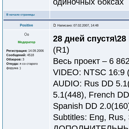
одиночных боксах
В начало страницы
Positive
Написано: 07.02.2007, 14:48
28 дней спустя\28 
Модератор
(R1)
Регистрация:
14.09.2006
Сообщений:
4518
Весь проект – 6 86
Обзоров:
3
Откуда:
я со старого
форума :)
VIDEO: NTSC 16:9 (
AUDIO: Rus DD 5.1(
5.1(448), French DD
Spanish DD 2.0(160
Subtitles: Eng, Rus,
ДОПОЛНИТЕЛЬНЫ