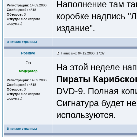
Наполнение там так
Регистрация:
14.09.2006
Сообщений:
4518
коробке надпись "
Обзоров:
3
Откуда:
я со старого
форума :)
издание".
В начало страницы
Positive
Написано: 04.12.2006, 17:37
На этой неделе на
Модератор
Пираты Карибског
Регистрация:
14.09.2006
Сообщений:
4518
DVD-9. Полная коп
Обзоров:
3
Откуда:
я со старого
форума :)
Сигнатура будет не
используются.
В начало страницы