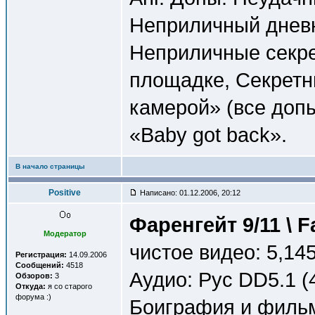
Неприличный дневн
Неприличные секре
площадке, Секретн
камерой» (все доп
«Baby got back».
В начало страницы
Positive
Написано: 01.12.2006, 20:12
Фаренгейт 9/11 \ F
Модератор
чистое видео: 5,145
Регистрация:
14.09.2006
Сообщений:
4518
Аудио: Рус DD5.1 (
Обзоров:
3
Откуда:
я со старого
форума :)
Боиграфия и филь