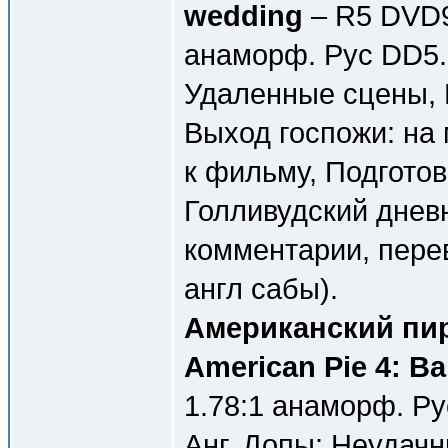
wedding
– R5 DVD9
анаморф. Рус DD5.1
Удаленные сцены, 
Выход госпожи: на
к фильму, Подготов
Голливудский дневни
комментарии, перев
англ сабы).
Американский пир
American Pie 4: B
1.78:1 анаморф. Ру
Анг. Допы: Неудач