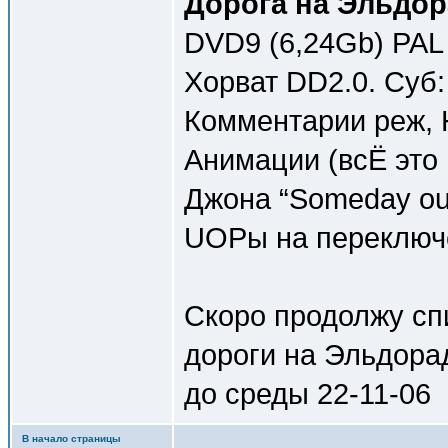
Дорога на Эльдора
DVD9 (6,24Gb) PAL 
Хорват DD2.0. Суб:
Комментарии реж,
Анимации (всЁ это
Джона “Someday out
UOPы на переключе
Скоро продолжу спи
дороги на Эльдорад
до среды 22-11-06
В начало страницы