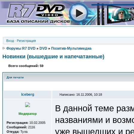
Вход
·
Регистрация
Форумы R7 DVD
»
DVD
»
Позитив-Мультимедиа
Новинки (вышедшие и напечатанные)
Всего сообщений: 59
Для печати
Автор
Iceberg
Написано: 16.11.2006, 10:18
В данной теме раз
Модератор
названиями и возм
Регистрация:
10.02.2005
Сообщений:
2116
уже вышедших и ре
Откуда:
Тула