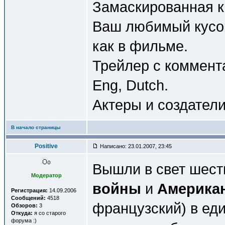
Замаскированная кн
Ваш любимый кусок 
как в фильме.
Трейлер с коммента
Eng, Dutch.
Актеры и создател
В начало страницы
Positive
Написано: 23.01.2007, 23:45
Вышли в свет шес
Модератор
войны
и
Американ
Регистрация:
14.09.2006
Сообщений:
4518
французский) в еди
Обзоров:
3
Откуда:
я со старого
форума :)