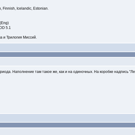
 Finnish, Icelandic, Estonian.
(Eng)
 DD 5.1
а и Трилогия Миссий.
риода. Наполнение там такое же, как и на одиночных. На коробке надпись "Л