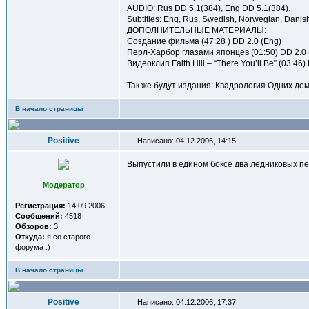
AUDIO: Rus DD 5.1(384), Eng DD 5.1(384).
Subtitles: Eng, Rus, Swedish, Norwegian, Danish,
ДОПОЛНИТЕЛЬНЫЕ МАТЕРИАЛЫ:
Создание фильма (47:28 ) DD 2.0 (Eng)
Перл-Харбор глазами японцев (01:50) DD 2.0 
Видеоклип Faith Hill – “There You’ll Be” (03:46)
Так же будут издания: Квадрология Одних дом
В начало страницы
Positive
Написано: 04.12.2006, 14:15
Выпустили в едином боксе два ледниковых пе
Модератор
Регистрация:
14.09.2006
Сообщений:
4518
Обзоров:
3
Откуда:
я со старого
форума :)
В начало страницы
Positive
Написано: 04.12.2006, 17:37