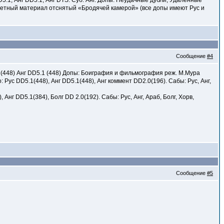
5.1, Анг DD5.1, Анг DTS. Суб: Анг. Допы: Неудачные дубли, Удаленные
ретный материал отснятый «Бродячей камерой» (все допы имеют Рус и
Сообщение
#4
5.1 (448) Анг DD5.1 (448) Допы: Боиграфия и фильмография реж. М.Мура
: Рус DD5.1(448), Анг DD5.1(448), Анг коммент DD2.0(196). Сабы: Рус, Анг,
 Анг DD5.1(384), Болг DD 2.0(192). Сабы: Рус, Анг, Араб, Болг, Хорв,
Сообщение
#5