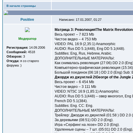
В начало страницы
Positive
Написано: 17.01.2007, 01:27
Матрица 3: Революция\The Matrix Revolution
Весь проект – 7 823 Mb
Модератор
Чистое видео – 4 753 Mb
VIDEO: PAL 16:9 (2,35:1) Anamorphic
Регистрация:
14.09.2006
AUDIO: Rus DD 5.1(448), Eng DD 5.1(448).
Сообщений:
4518
Subtitles: Eng, Rus, Hebrew, Arabic.
Обзоров:
3
ДОПОЛНИТЕЛЬНЫЕ МАТЕРИАЛЫ:
Откуда:
я со старого
Как снималась революция (27:06) DD 2.0 (Eng) 
форума :)
Компьютерно-графическая революция (15:34) DD
Большой поединок (06:18 ) DD 2.0 (Eng) Sub: E
Джордж из джунглей 2\George of the Jungle 
Весь проект – 6 454 Mb
Чистое видео – 3 111 Mb
VIDEO: NTSC 16:9 (1,85:1) Anamorphic
AUDIO: Rus DD 5.1(448) – овер многогол, Eng 
French DD 5.1(384).
Subtitles: Eng. CC: Eng.
ДОПОЛНИТЕЛЬНЫЕ МАТЕРИАЛЫ:
Трейлер: Джордж из джунглей (01:58 ) DD 2.0 (
За деревьями (08:51) DD 2.0 (Eng).
Игра «Серфинг на лозе» DD 2.0 (Eng).
Удаленные сцены – 7 шт. (05:01) DD 2.0 (Eng).