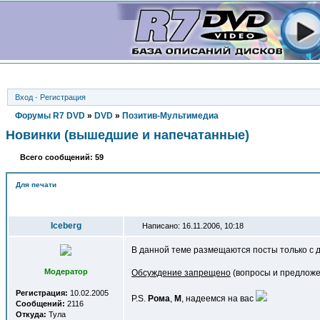
Вход
·
Регистрация
Форумы R7 DVD
»
DVD
»
Позитив-Мультимедиа
Новинки (вышедшие и напечатанные)
Всего сообщений: 59
Для печати
Автор
Iceberg
Написано: 16.11.2006, 10:18
В данной теме размещаются посты только с д
Модератор
Обсуждение запрещено
(вопросы и предложен
Регистрация:
10.02.2005
P.S.
Рома
,
М
, надеемся на вас
Сообщений:
2116
Откуда:
Тула