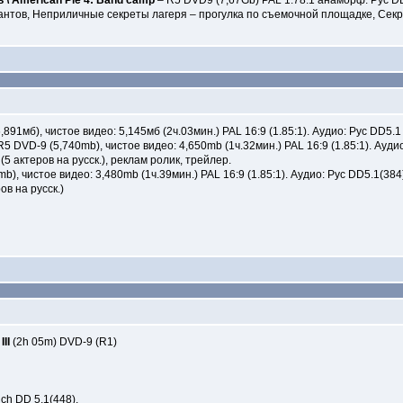
\ American Pie 4: Band camp
– R5 DVD9 (7,67Gb) PAL 1.78:1 анаморф. Рус DD
антов, Неприличные секреты лагеря – прогулка по съемочной площадке, Сек
,891мб), чистое видео: 5,145мб (2ч.03мин.) PAL 16:9 (1.85:1). Аудио: Рус DD
5 DVD-9 (5,740mb), чистое видео: 4,650mb (1ч.32мин.) PAL 16:9 (1.85:1). Аудио
5 актеров на русск.), реклам ролик, трейлер.
), чистое видео: 3,480mb (1ч.39мин.) PAL 16:9 (1.85:1). Аудио: Рус DD5.1(384),
ов на русск.)
II
(2h 05m) DVD-9 (R1)
ch DD 5.1(448),