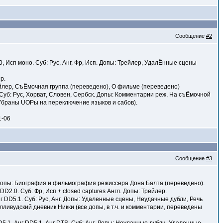
Сообщение
#2
, Исп моно. Суб: Рус, Анг, Фр, Исп. Допы: Трейлер, УдалЁнные сцены
р.
Трейлер, СъЁмочная группа (переведено), О фильме (переведено)
 Суб: Рус, Хорват, Словен, Сербск. Допы: Комментарии реж, На съЁмочной
 Убраны UOPы на переключение языков и сабов).
1-06
Сообщение
#3
кр. Допы: Биография и фильмография режиссера Дона Балта (переведено).
DD2.0. Суб: Фр, Исп + closed captures Англ. Допы: Трейлер.
г DD5.1. Суб: Рус, Анг. Допы: Удаленные сцены, Неудачные дубли, Речь
ливудский дневник Никки (все допы, в т.ч. и комментарии, переведены