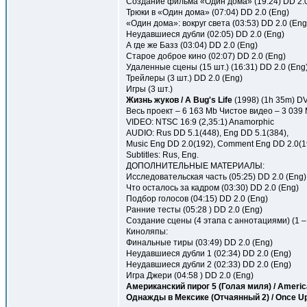
Создание фильма «Один дома» (19:24) DD 2.0
Трюки в «Один дома» (07:04) DD 2.0 (Eng)
«Один дома»: вокруг света (03:53) DD 2.0 (Eng
Неудавшиеся дубли (02:05) DD 2.0 (Eng)
А где же Базз (03:04) DD 2.0 (Eng)
Старое доброе кино (02:07) DD 2.0 (Eng)
Удаленные сцены (15 шт.) (16:31) DD 2.0 (Eng
Трейлеры (3 шт.) DD 2.0 (Eng)
Игры (3 шт.)
Жизнь жуков / A Bug's Life
(1998) (1h 35m) D
Весь проект – 6 163 Mb Чистое видео – 3 039
VIDEO: NTSC 16:9 (2,35:1) Anamorphic
AUDIO: Rus DD 5.1(448), Eng DD 5.1(384),
Music Eng DD 2.0(192), Comment Eng DD 2.0(1
Subtitles: Rus, Eng.
ДОПОЛНИТЕЛЬНЫЕ МАТЕРИАЛЫ:
Исследовательская часть (05:25) DD 2.0 (Eng)
Что осталось за кадром (03:30) DD 2.0 (Eng)
Подбор голосов (04:15) DD 2.0 (Eng)
Ранние тесты (05:28 ) DD 2.0 (Eng)
Создание сцены (4 этапа с аннотациями) (1 – 2
Киноляпы:
Финальные тиры (03:49) DD 2.0 (Eng)
Неудавшиеся дубли 1 (02:34) DD 2.0 (Eng)
Неудавшиеся дубли 2 (02:33) DD 2.0 (Eng)
Игра Джери (04:58 ) DD 2.0 (Eng)
Американский пирог 5 (Голая миля) / America
Однажды в Мексике (Отчаянный 2) / Once Up