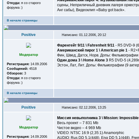
Американский пирог 4: Музыкальный лагерь 
Откуда:
я со старого
сцены, Неприличный дневник лагеря оркестр
форума :)
Анг сабы), Видеоклип «Baby got back».
В начало страницы
Positive
Написано: 01.12.2006, 20:12
Фаренгейт 9/11 \ Fahrenheit 9/11
- R5 DVD-9 (6
Американский пирог 1 \ American pie 1
- R2+R
Модератор
Фин, Швед, Датск, Норв. Допы: Фильмографии (
Один дома 3 \ Home Alone 3
R5 DVD-5 (4,289mb
Регистрация:
14.09.2006
Эстон, Лат, Лит. Допы: Фильмографии (9 актер
Сообщений:
4518
Обзоров:
3
Откуда:
я со старого
форума :)
В начало страницы
Positive
Написано: 02.12.2006, 13:25
Миссия невыполнима 3 \ Mission: Impossible I
Весь проект – 7 831 Mb
Модератор
Чистое видео – 4 969 Mb
VIDEO: NTSC 16:9 (2,35:1) Anamorphic
Регистрация:
14.09.2006
AUDIO: Rus DD 5.1(448), Eng DD 5.1(448), Fren