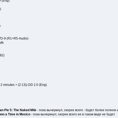
 (Eng)
)
)
VD-9 (R1+R5-Audio)
 Mb
92)
 minutes + (2:13)) DD 2.0 (Eng)
n Pie 5: The Naked Mile
- пока вычеркнул, скорее всего - будет более полное 
on a Time in Mexico
- пока вычеркнул, скорее всего ее в таком виде не будет.