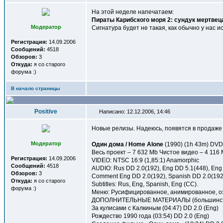
На этой неделе напечатаем:
Пираты Карибского моря 2: сундук мертвец
Модератор
Сигнатура будет не такая, как обычно у нас и
Регистрация:
14.09.2006
Сообщений:
4518
Обзоров:
3
Откуда:
я со старого
форума :)
В начало страницы
Positive
Написано: 12.12.2006, 14:46
Новые релизы. Надеюсь, появятся в продаже
Модератор
Один дома / Home Alone
(1990) (1h 43m) DVD
Весь проект – 7 632 Mb Чистое видео – 4 116
Регистрация:
14.09.2006
VIDEO: NTSC 16:9 (1,85:1) Anamorphic
Сообщений:
4518
AUDIO: Rus DD 2.0(192), Eng DD 5.1(448), Eng
Обзоров:
3
Comment Eng DD 2.0(192), Spanish DD 2.0(192)
Откуда:
я со старого
Subtitles: Rus, Eng, Spanish, Eng (CC).
форума :)
Меню: Русифицированное, анимированное, о
ДОПОЛНИТЕЛЬНЫЕ МАТЕРИАЛЫ (большинство 
За кулисами с Калкиным (04:47) DD 2.0 (Eng)
Рождество 1990 года (03:54) DD 2.0 (Eng)