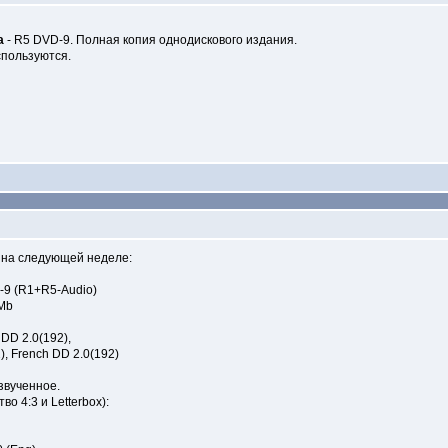
а
- R5 DVD-9. Полная копия однодискового издания.
спользуются.
 на следующей неделе:
-9 (R1+R5-Audio)
 Mb
 DD 2.0(192),
, French DD 2.0(192)
звученное.
4:3 и Letterbox):