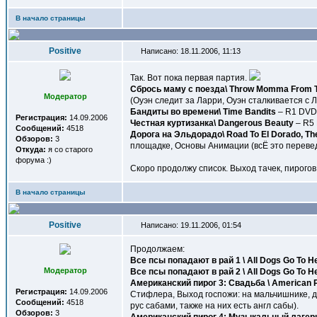
В начало страницы
Positive
Написано: 18.11.2006, 11:13
Так. Вот пока первая партия.
Сбрось маму с поезда\ Throw Momma From T
Модератор
(Оуэн следит за Ларри, Оуэн сталкивается с Л
Бандиты во времени\ Time Bandits
– R1 DVD5
Регистрация:
14.09.2006
Честная куртизанка\ Dangerous Beauty
– R5 
Сообщений:
4518
Дорога на Эльдорадо\ Road To El Dorado, Th
Обзоров:
3
площадке, Основы Анимации (всЁ это переведе
Откуда:
я со старого
форума :)
Скоро продолжу список. Выход тачек, пирогов
В начало страницы
Positive
Написано: 19.11.2006, 01:54
Продолжаем:
Все псы попадают в рай 1 \ All Dogs Go To 
Модератор
Все псы попадают в рай 2 \ All Dogs Go To H
Американский пирог 3: Свадьба \ American P
Регистрация:
14.09.2006
Стифлера, Выход госпожи: на мальчишнике, д
Сообщений:
4518
рус сабами, также на них есть англ сабы).
Обзоров:
3