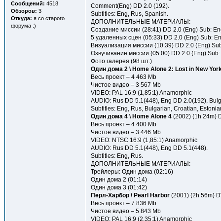
Сообщений:
4518
Comment(Eng) DD 2.0 (192).
Обзоров:
3
Subtitles: Eng, Rus, Spanish.
Откуда:
я со старого
ДОПОЛНИТЕЛЬНЫЕ МАТЕРИАЛЫ:
форума :)
Создание миссии (28:41) DD 2.0 (Eng) Sub: Eng
5 удаленных сцен (05:33) DD 2.0 (Eng) Sub: En
Визуализация миссии (10:39) DD 2.0 (Eng) Sub
Озвучивание миссии (05:00) DD 2.0 (Eng) Sub: 
Фото галерея (98 шт.)
Один дома 2 \ Home Alone 2: Lost in New Yor
Весь проект – 4 463 Mb
Чистое видео – 3 567 Mb
VIDEO: PAL 16:9 (1,85:1) Anamorphic
AUDIO: Rus DD 5.1(448), Eng DD 2.0(192), Bulg
Subtitles: Eng, Rus, Bulgarian, Croatian, Estoni
Один дома 4 \ Home Alone 4
(2002) (1h 24m) 
Весь проект – 4 400 Mb
Чистое видео – 3 446 Mb
VIDEO: NTSC 16:9 (1,85:1) Anamorphic
AUDIO: Rus DD 5.1(448), Eng DD 5.1(448).
Subtitles: Eng, Rus.
ДОПОЛНИТЕЛЬНЫЕ МАТЕРИАЛЫ:
Трейлеры: Один дома (02:16)
Один дома 2 (01:14)
Один дома 3 (01:42)
Перл-Харбор \ Pearl Harbor
(2001) (2h 56m) D
Весь проект – 7 836 Mb
Чистое видео – 5 843 Mb
VIDEO: PAL 16:9 (2,35:1) Anamorphic