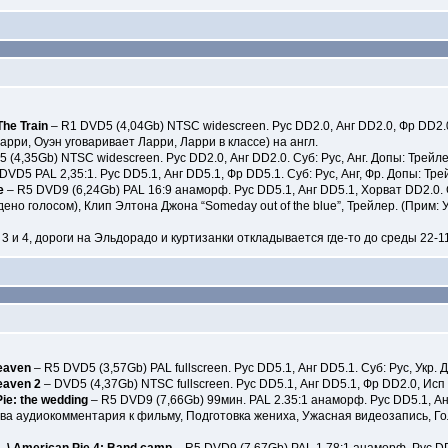
he Train
– R1 DVD5 (4,04Gb) NTSC widescreen. Рус DD2.0, Анг DD2.0, Фр DD2.0
арри, Оуэн уговаривает Ларри, Ларри в классе) на англ.
 (4,35Gb) NTSC widescreen. Рус DD2.0, Анг DD2.0. Суб: Рус, Анг. Допы: Трейле
DVD5 PAL 2,35:1. Рус DD5.1, Анг DD5.1, Фр DD5.1. Суб: Рус, Анг, Фр. Допы: 
e
– R5 DVD9 (6,24Gb) PAL 16:9 анаморф. Рус DD5.1, Анг DD5.1, Хорват DD2.0.
но голосом), Клип Элтона Джона “Someday out of the blue”, Трейлер. (Прим:
 3 и 4, дороги на Эльдорадо и куртизанки откладывается где-то до среды 22-1
Heaven
– R5 DVD5 (3,57Gb) PAL fullscreen. Рус DD5.1, Анг DD5.1. Суб: Рус, У
eaven 2
– DVD5 (4,37Gb) NTSC fullscreen. Рус DD5.1, Анг DD5.1, Фр DD2.0, Исп 
ie: the wedding
– R5 DVD9 (7,66Gb) 99мин. PAL 2.35:1 анаморф. Рус DD5.1, Ан
ва аудиокомментария к фильму, Подготовка жениха, Ужасная видеозапись, Гол