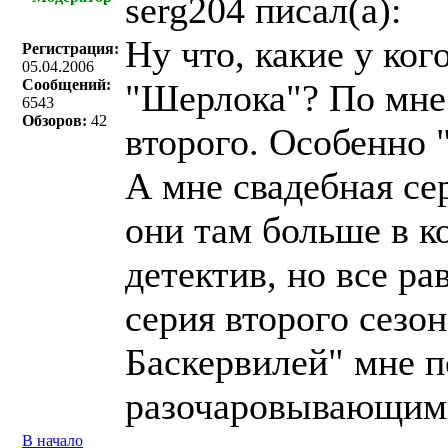
serg204 писал(a):
Ну что, какие у ког
Регистрация:
05.04.2006
Сообщений:
"Шерлока"? По мне 
6543
Обзоров:
42
второго. Особенно 
А мне свадебная сер
они там больше в к
детектив, но все ра
серия второго сезо
Баскервилей" мне п
разочаровывающим
В начало