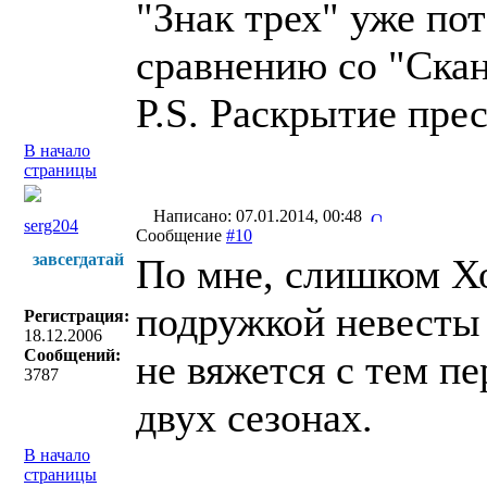
"Знак трех" уже по
сравнению со "Скан
P.S. Раскрытие пре
В начало
страницы
Написано: 07.01.2014, 00:48
serg204
Сообщение
#10
завсегдатай
По мне, слишком Хо
подружкой невесты 
Регистрация:
18.12.2006
Сообщений:
не вяжется с тем п
3787
двух сезонах.
В начало
страницы