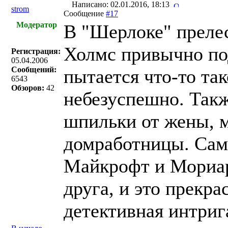
Написано: 02.01.2016, 18:13
strom
Сообщение
#17
Модератор
В "Шерлоке" преле
Холмс привычно под
Регистрация:
05.04.2006
Сообщений:
пытается что-то так
6543
Обзоров:
42
небезуспешно. Такж
шпильки от жены, 
домработницы. Са
Майкрофт и Мориарт
друга, и это прекра
детективная интрига