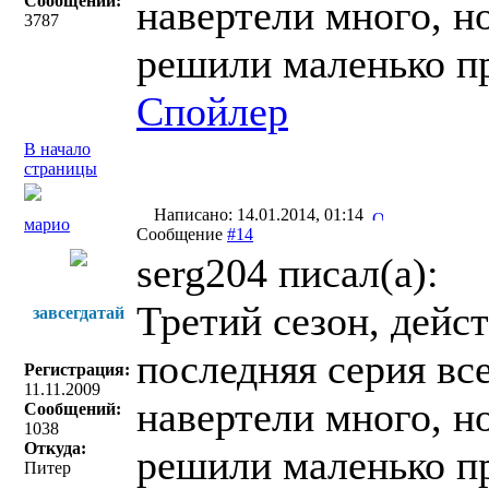
Сообщений:
навертели много, н
3787
решили маленько п
Спойлер
В начало
страницы
Написано: 14.01.2014, 01:14
марио
Сообщение
#14
serg204 писал(a):
Третий сезон, дейс
завсегдатай
последняя серия вс
Регистрация:
11.11.2009
навертели много, н
Сообщений:
1038
Откуда:
решили маленько п
Питер