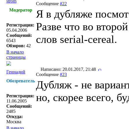
strom
Сообщение
#22
Модератор
Я в дубляже посмот
Разве что во второй
Регистрация:
05.04.2006
Сообщений:
слов serial-cereal.
6543
Обзоров:
42
В начало
страницы
Написано: 20.01.2017, 21:48
Геннадий
Сообщение
#23
Обозреватель
Дубляж - не вариант
но, скорее всего, б
Регистрация:
11.06.2005
Сообщений:
2485
Откуда:
Москва
В начало