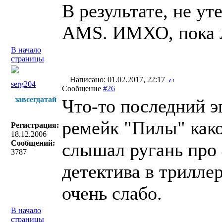
В результате, не ут
AMS. ИМХО, пока л
В начало
страницы
Написано: 01.02.2017, 22:17
serg204
Сообщение
#26
завсегдатай
Что-то последний эп
ремейк "Пилы" како
Регистрация:
18.12.2006
Сообщений:
слышал ругань про 4
3787
детектива в триллер
очень слабо.
В начало
страницы