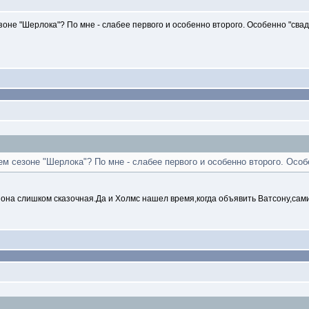
езоне "Шерлока"? По мне - слабее первого и особенно второго. Особенно "сва
ьем сезоне "Шерлока"? По мне - слабее первого и особенно второго. Особ
она слишком сказочная.Да и Холмс нашел время,когда объявить Ватсону,сами