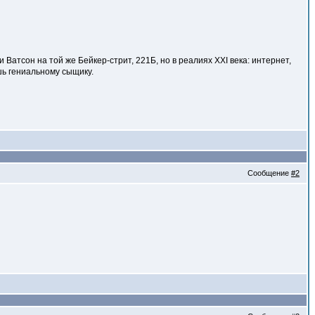
тсон на той же Бейкер-стрит, 221Б, но в реалиях XXI века: интернет,
шь гениальному сыщику.
Сообщение
#2