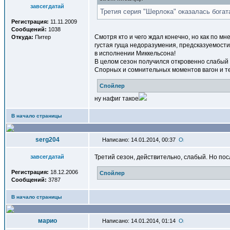
завсегдатай
Третия серия "Шерлока" оказалась богат
Регистрация:
11.11.2009
Сообщений:
1038
Смотря кто и чего ждал конечно, но как по мн
Откуда:
Питер
густая гуща недоразумения, предсказуемости 
в исполнении Миккельсона!
В целом сезон получился откровенно слабый 
Спорных и сомнительных моментов вагон и те
Спойлер
ну нафиг такое
В начало страницы
serg204
Написано: 14.01.2014, 00:37
завсегдатай
Третий сезон, действительно, слабый. Но по
Регистрация:
18.12.2006
Спойлер
Сообщений:
3787
В начало страницы
марио
Написано: 14.01.2014, 01:14