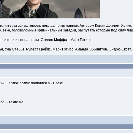
литературных героев, некогда придуманных Артуром Конан Дойлем. Холмс и Ва
IX веке, головоломные криминальные загадки, распутать которые под силу ли
овители и сценаристы: Стивен Моффат, Марк Гэтисс.
н, Уна Стаббз, Руперт Грейвз, Марк Гэтисс, Аманда Эббингтон, Эндрю Скотт.
 бы Шерлок Холмс появился в 21 веке.
о -- такие же.