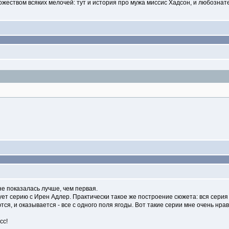
ожеством всяких мелочей: тут и история про мужа миссис Хадсон, и любозна
не показалась лучше, чем первая.
рует серию с Ирен Адлер. Практически такое же построение сюжета: вся сери
я, и оказывается - все с одного поля ягоды. Вот такие серии мне очень нрав
сс!