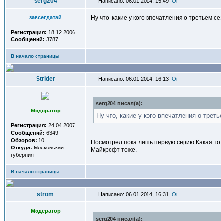
serg204
Написано: 06.01.2014, 15:49
завсегдатай
Ну что, какие у кого впечатления о третьем с
Регистрация:
18.12.2006
Сообщений:
3787
В начало страницы
Strider
Написано: 06.01.2014, 16:13
serg204 писал(a):
Модератор
Ну что, какие у кого впечатления о трет
Регистрация:
24.04.2007
Сообщений:
6349
Обзоров:
10
Посмотрел пока лишь первую серию.Какая то 
Откуда:
Московская
Майкрофт тоже.
губерния
В начало страницы
strom
Написано: 06.01.2014, 16:31
Модератор
serg204 писал(a):