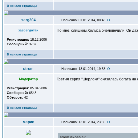
В начало страницы
serg204
Написано: 07.01.2014, 00:48
завсегдатай
По мне, слишком Холмса очеловечили. Он даж
Регистрация:
18.12.2006
Сообщений:
3787
В начало страницы
strom
Написано: 13.01.2014, 19:58
Модератор
Третия серия "Шерлока" оказалась богата на 
Регистрация:
05.04.2006
Сообщений:
6543
Обзоров:
42
В начало страницы
марио
Написано: 13.01.2014, 23:35
strom писал(a):