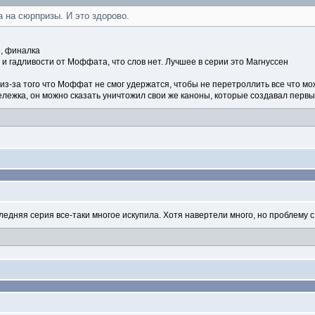
а на сюрпризы. И это здорово.
е, финалка
и гадливости от Моффата, что слов нет. Лучшее в серии это Магнуссен
из-за того что Моффат не смог удержатся, чтобы не перетроллить все что мо
лежка, он можно сказать уничтожил свои же каноны, которые создавал первы
следняя серия все-таки многое искупила. Хотя навертели много, но проблему