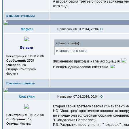
А вторая серия третьего просто заряжена мн
чего еще.
В начало страницы
Magvai
Написано: 06.01.2014, 23:04
strom писал(a):
Ветеран
и много чего еще.
Регистрация:
12.08.2006
Сообщений:
2709
Жизненного
приходит на ум ассоциация.
Обзоров:
50
В общем,одним словом блестяще.
Откуда:
Со старого
форума
В начало страницы
Кристиан
Написано: 07.01.2014, 00:04
Вторая серия третьего сезона ("Знак трех") м
НО: "Знак трех" практически полностью копи
Регистрация:
19.02.2008
но в конце они волшебным образом соединяютс
Сообщений:
756
"Скандалом в Белгравии").
Откуда:
Москва
P.S. Раскрытие преступления "подшофе" - кла