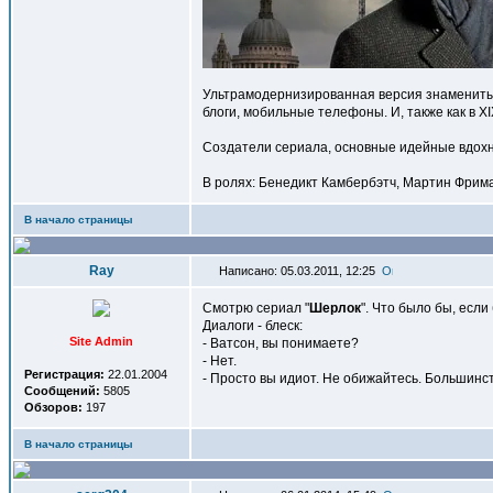
Ультрамодернизированная версия знаменитых 
блоги, мобильные телефоны. И, также как в X
Создатели сериала, основные идейные вдохн
В ролях: Бенедикт Камбербэтч, Мартин Фрима
В начало страницы
Ray
Написано: 05.03.2011, 12:25
Смотрю сериал "
Шерлок
". Что было бы, если
Диалоги - блеск:
Site Admin
- Ватсон, вы понимаете?
- Нет.
Регистрация:
22.01.2004
- Просто вы идиот. Не обижайтесь. Большинств
Сообщений:
5805
Обзоров:
197
В начало страницы