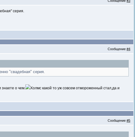
Сообщение
#3
дебная" серия.
Сообщение
#4
енно "свадебная" серия.
 знаете о чем.
Холмс какой то уж совсем отмороженный стал,да и
Сообщение
#5