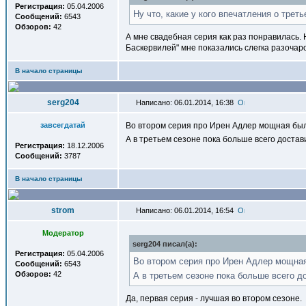
Регистрация:
05.04.2006
Ну что, какие у кого впечатления о трет
Сообщений:
6543
Обзоров:
42
А мне свадебная серия как раз понравилась. Н
Баскервилей" мне показались слегка разоча
В начало страницы
serg204
Написано: 06.01.2014, 16:38
завсегдатай
Во втором серия про Ирен Адлер мощная была.
А в третьем сезоне пока больше всего доста
Регистрация:
18.12.2006
Сообщений:
3787
В начало страницы
strom
Написано: 06.01.2014, 16:54
Модератор
serg204 писал(a):
Регистрация:
05.04.2006
Во втором серия про Ирен Адлер мощная 
Сообщений:
6543
Обзоров:
42
А в третьем сезоне пока больше всего д
Да, первая серия - лучшая во втором сезоне.