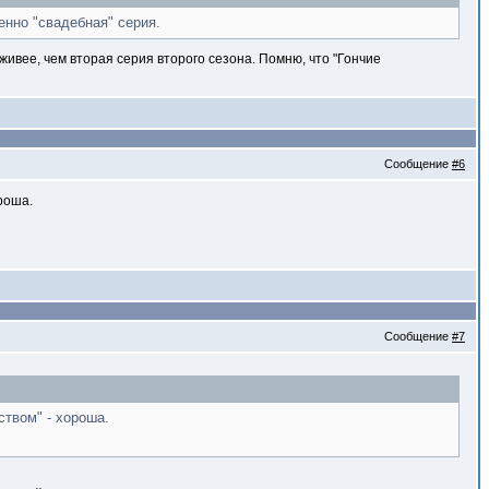
енно "свадебная" серия.
 живее, чем вторая серия второго сезона. Помню, что "Гончие
Сообщение
#6
роша.
Сообщение
#7
ством" - хороша.