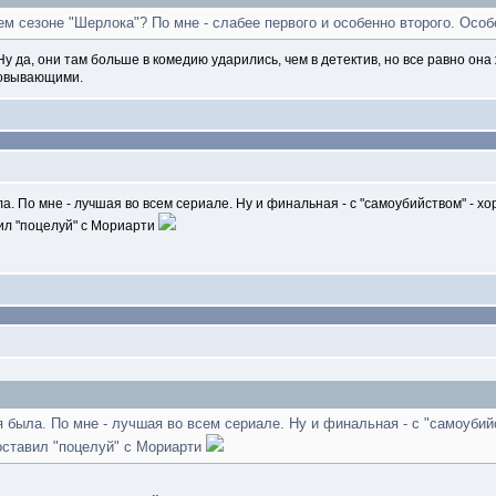
ьем сезоне "Шерлока"? По мне - слабее первого и особенно второго. Особ
у да, они там больше в комедию ударились, чем в детектив, но все равно она
ровывающими.
 По мне - лучшая во всем сериале. Ну и финальная - с "самоубийством" - хо
вил "поцелуй" с Мориарти
была. По мне - лучшая во всем сериале. Ну и финальная - с "самоубий
оставил "поцелуй" с Мориарти