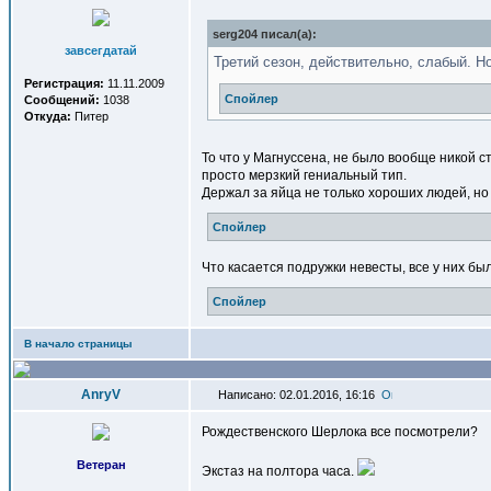
serg204 писал(a):
завсегдатай
Третий сезон, действительно, слабый. Н
Регистрация:
11.11.2009
Спойлер
Сообщений:
1038
Откуда:
Питер
То что у Магнуссена, не было вообще никой ст
просто мерзкий гениальный тип.
Держал за яйца не только хороших людей, но
Спойлер
Что касается подружки невесты, все у них был
Спойлер
В начало страницы
AnryV
Написано: 02.01.2016, 16:16
Рождественского Шерлока все посмотрели?
Ветеран
Экстаз на полтора часа.