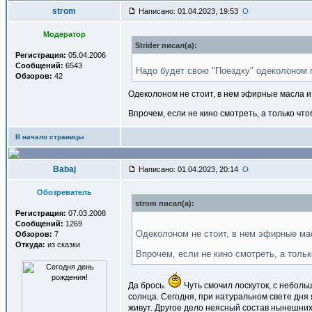
strom
Написано: 01.04.2023, 19:53
Модератор
Strider писал(a):
Регистрация:
05.04.2006
Сообщений:
6543
Надо будет свою "Поездку" одеколоном 
Обзоров:
42
Одеколоном не стоит, в нем эфирные масла и 
Впрочем, если не кино смотреть, а только чт
В начало страницы
Babaj
Написано: 01.04.2023, 20:14
Обозреватель
strom писал(a):
Регистрация:
07.03.2008
Сообщений:
1269
Одеколоном не стоит, в нем эфирные мас
Обзоров:
7
Откуда:
из сказки
Впрочем, если не кино смотреть, а толь
Да брось.
Чуть смочил лоскуток, с небол
солнца. Сегодня, при натуральном свете дня я
живут. Другое дело неясный состав нынешних