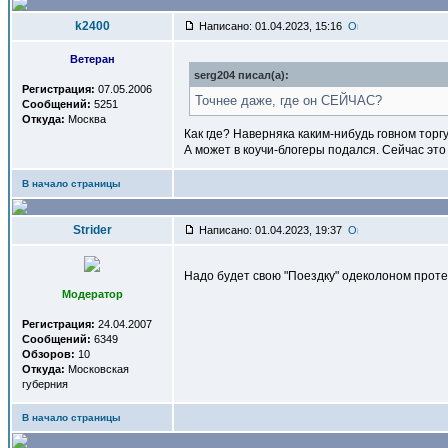
k2400
Написано: 01.04.2023, 15:16
Ветеран
serg204 писал(a):
Регистрация:
07.05.2006
Точнее даже, где он СЕЙЧАС?
Сообщений:
5251
Откуда:
Москва
Как где? Наверняка каким-нибудь говном торгу
А может в коучи-блогеры подался. Сейчас это
В начало страницы
Strider
Написано: 01.04.2023, 19:37
Надо будет свою "Поездку" одеколоном проте
Модератор
Регистрация:
24.04.2007
Сообщений:
6349
Обзоров:
10
Откуда:
Московская
губерния
В начало страницы