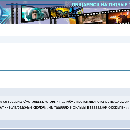
Сообщение
лся товарищ Смотрящий, который на любую претензию по качеству дисков и п
круг - неблагодарные сволочи. Им тааааакие фильмы в таааааком оформлении