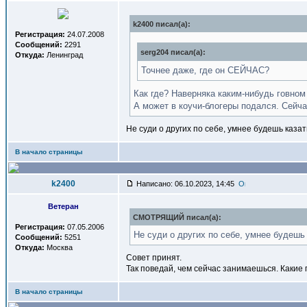
k2400 писал(a):
Регистрация:
24.07.2008
Сообщений:
2291
serg204 писал(a):
Откуда:
Ленинград
Точнее даже, где он СЕЙЧАС?
Как где? Наверняка каким-нибудь говном 
А может в коучи-блогеры подался. Сейча
Не суди о других по себе, умнее будешь казат
В начало страницы
k2400
Написано: 06.10.2023, 14:45
Ветеран
СМОТРЯЩИЙ писал(a):
Регистрация:
07.05.2006
Не суди о других по себе, умнее будешь 
Сообщений:
5251
Откуда:
Москва
Совет принят.
Так поведай, чем сейчас занимаешься. Какие 
В начало страницы