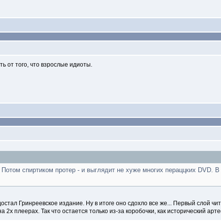
ь от того, что взрослые идиоты.
! Потом спиртиком протер - и выглядит не хуже многих пераццких DVD. В 
остал Гринреевское издание. Ну в итоге оно сдохло все же... Первый слой чит
 2х плеерах. Так что остается только из-за коробочки, как исторический арте