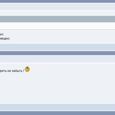
ет.
 модно.
реть не забыть !