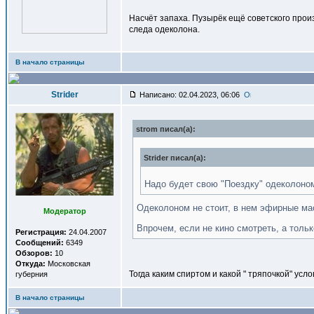
Насчёт запаха. Пузырёк ещё советского произ
следа одеколона.
В начало страницы
Strider
Написано: 02.04.2023, 06:06
strom писал(a):
Strider писал(a):
Надо будет свою "Поездку" одеколоном
Одеколоном не стоит, в нем эфирные мас
Модератор
Впрочем, если не кино смотреть, а толь
Регистрация:
24.04.2007
Сообщений:
6349
Обзоров:
10
Откуда:
Московская
Тогда каким спиртом и какой " тряпочкой" усл
губерния
В начало страницы