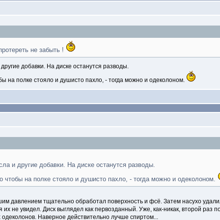
протереть не забыть !
другие добавки. На диске останутся разводы.
обы на полке стояло и душисто пахло, - тогда можно и одеколоном.
ла и другие добавки. На диске останутся разводы.
ко чтобы на полке стояло и душисто пахло, - тогда можно и одеколоном.
ьшим давлением тщательно обработал поверхность и фсё. Затем насухо удали
 их не увидел. Диск выглядел как первозданный. Уже, как-никак, второй раз 
 одеколонов. Наверное действительно лучше спиртом...