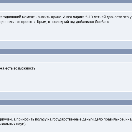
на сегодняшний момент - выжить нужно. А вся лирика 5-10 летней давности 
 национальные проекты, Крым, в последний год добавился Донбасс.
ока есть возможность.
 приучен, а приносить пользу на государственные деньги дело правильное, и
кальных наук ).