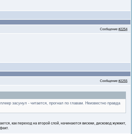
Сообщение
#2254
Сообщение
#2255
плеер засунул - читается, прогнал по главам. Неизвестно правда
ается, как переход на второй слой, начинаются висюки, дисковод жужжит,
факт.