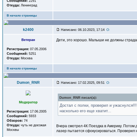
Сообщений:
2291
Откуда:
Ленинград
В начало страницы
k2400
Написано: 06.10.2023, 17:14
Ветеран
Дети, это хорошо. Малыши не должны страдат
Регистрация:
07.05.2006
Сообщений:
5251
Откуда:
Москва
В начало страницы
Dumon_RNR
Написано: 17.02.2025, 09:51
Dumon_RNR писал(a):
Модератор
Достал с полки, проверил и ужаснулся!!
насколько его еще хватит...
Регистрация:
17.06.2005
Сообщений:
5933
Обзоров:
74
Откуда:
чуть не доезжая
Вчера смотрел 4К Поездка в Америку. Потом д
Москвы
лазер пытается сфокусироваться. Проверил на