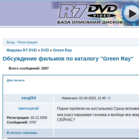
Вход
·
Регистрация
Форумы R7 DVD
»
DVD
»
Green Ray
Обсуждение фильмов по каталогу "Green Ray"
Всего сообщений: 2257
Для печати
Автор
serg204
Написано: 01.04.2023, 11:40
завсегдатай
Парни пробили на ностальгию) Сразу вспомни
них (нас) паршивая техника и вообще все во
Регистрация:
18.12.2006
СЕЙЧАС?
Сообщений:
3787
В начало страницы