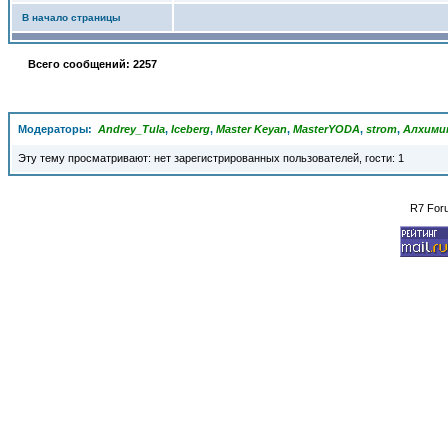
В начало страницы
Всего сообщений: 2257
Модераторы:
Andrey_Tula
,
Iceberg
,
Master Keyan
,
MasterYODA
,
strom
,
Алхими
Эту тему просматривают: нет зарегистрированных пользователей, гости: 1
R7 For