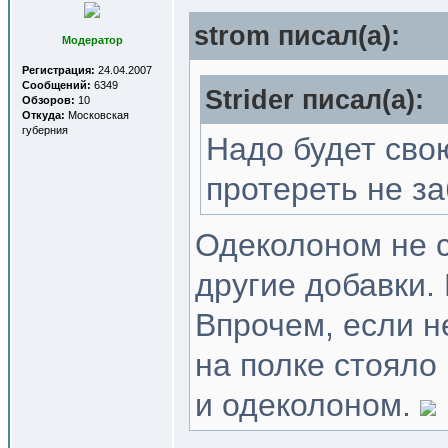
strom писал(a):
Модератор
Регистрация:
24.04.2007
Сообщений:
6349
Strider писал(a):
Обзоров:
10
Откуда:
Московская
губерния
Надо будет сво
протереть не з
Одеколоном не с
другие добавки.
Впрочем, если н
на полке стояло
и одеколоном.