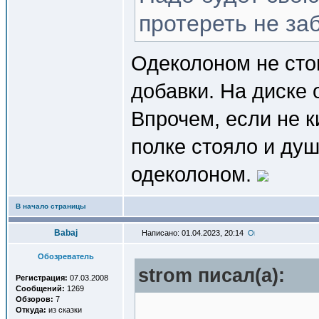
протереть не за
Одеколоном не сто
добавки. На диске 
Впрочем, если не к
полке стояло и душ
одеколоном.
В начало страницы
Babaj
Написано: 01.04.2023, 20:14
Обозреватель
strom писал(a):
Регистрация:
07.03.2008
Сообщений:
1269
Обзоров:
7
Откуда:
из сказки