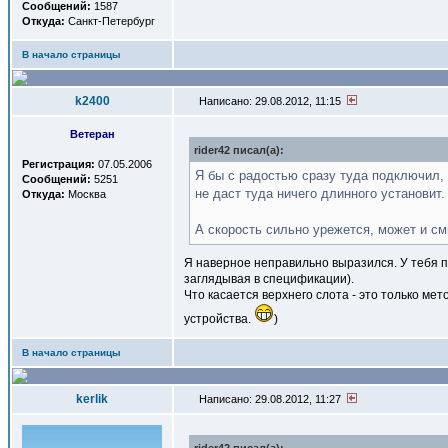
Сообщений:
1587
Откуда:
Санкт-Петербург
В начало страницы
k2400
Написано: 29.08.2012, 11:15
Ветеран
rider42 писал(a):
Регистрация:
07.05.2006
Я бы с радостью сразу туда подключил, 
Сообщений:
5251
не даст туда ничего длинного установит.
Откуда:
Москва
А скорость сильно урежется, может и см
Я наверное неправильно выразился. У тебя по
заглядывая в спецификации).
Что касается верхнего слота - это только ме
устройства.
)
В начало страницы
kerlik
Написано: 29.08.2012, 11:27