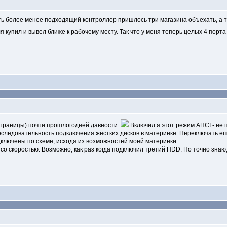
ть более менее подходящий контроллер пришлось три магазина объехать, а то
 купил и вывел ближе к рабочему месту. Так что у меня теперь целых 4 порт
страницы) почти прошлогодней давности.
Включил я этот режим AHCI - не 
следовательность подключения жёстких дисков в материнке. Переключать ещё 
дключены по схеме, исходя из возможностей моей материнки.
о скоростью. Возможно, как раз когда подключил третий HDD. Но точно знаю, 