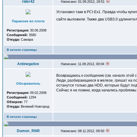
rider42
Написано: 01.09.2012, 18:51
Установил таки в PCI-Ex1. Правда чтобы купи
сайте выложили. Также два USB3.0 удлинителя
Параноик во плоти
Регистрация:
30.06.2008
Сообщений:
3580
Откуда:
Самара
В начало страницы
Antinegative
Написано: 11.09.2012, 00:04
Возвращаюсь к сообщению (см. начало этой 
Люди, разбирающиеся в железе, грешат на по
Обозреватель
останутся только два HDD, которые будут по
Сейчас я не помню, когда начались проблемы с
Регистрация:
09.02.2008
Сообщений:
1294
Обзоров:
77
Откуда:
Великий Новгород
В начало страницы
Dumon_RNR
Написано: 08.11.2012, 09:50