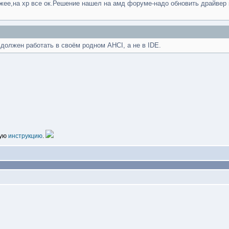
ожее,на хр все ок.Решение нашел на амд форуме-надо обновить драйвер 
должен работать в своём родном АНСІ, а не в IDE.
кую
инструкцию
.