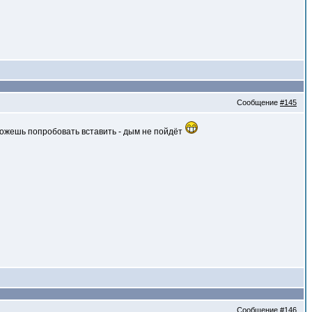
Сообщение
#145
можешь попробовать вставить - дым не пойдёт
Сообщение
#146