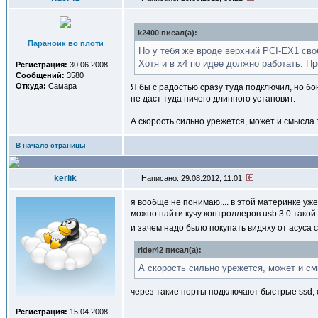
k2400 писал(a):
Параноик во плоти
Но у тебя же вроде верхний PCI-EX1 сво
Хотя и в x4 по идее должно работать. П
Регистрация:
30.06.2008
Сообщений:
3580
Откуда:
Самара
Я бы с радостью сразу туда подключил, но б
не даст туда ничего длинного установит.
А скорость сильно урежется, может и смысла т
В начало страницы
kerlik
Написано: 29.08.2012, 11:01
я вообще не понимаю.... в этой материнке уж
можно найти кучу контроллеров usb 3.0 такой
и зачем надо было покупать видяху от асуса с
rider42 писал(a):
А скорость сильно урежется, может и см
через такие порты подключают быстрые ssd, 
Регистрация:
15.04.2008