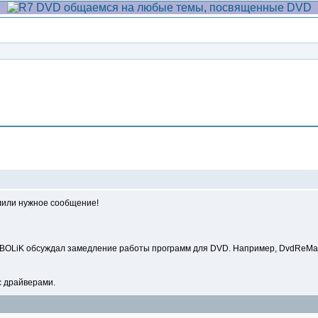
Сообщение
лили нужное сообщение!
 BOLiK обсуждал замедление работы программ для DVD. Например, DvdReMake
 с драйверами.