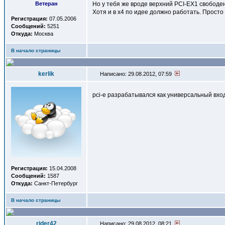
Ветеран
Но у тебя же вроде верхний PCI-EX1 свободе
Хотя и в x4 по идее должно работать. Просто
Регистрация:
07.05.2006
Сообщений:
5251
Откуда:
Москва
В начало страницы
kerlik
Написано: 29.08.2012, 07:59
pci-e разрабатывался как универсальный вхо
Регистрация:
15.04.2008
Сообщений:
1587
Откуда:
Санкт-Петербург
В начало страницы
rider42
Написано: 29.08.2012, 08:21