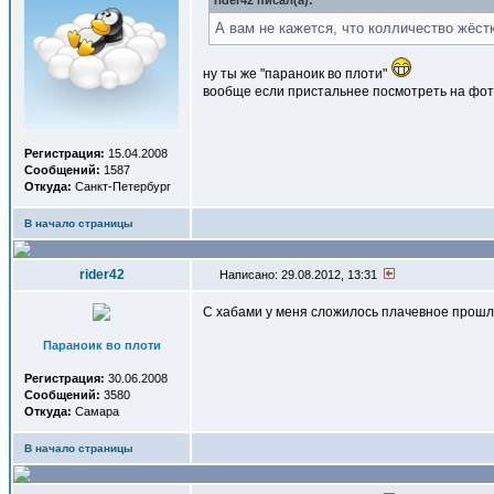
rider42 писал(a):
А вам не кажется, что колличество жёст
ну ты же "параноик во плоти"
вообще если пристальнее посмотреть на фото 
Регистрация:
15.04.2008
Сообщений:
1587
Откуда:
Санкт-Петербург
В начало страницы
rider42
Написано: 29.08.2012, 13:31
С хабами у меня сложилось плачевное прошло
Параноик во плоти
Регистрация:
30.06.2008
Сообщений:
3580
Откуда:
Самара
В начало страницы