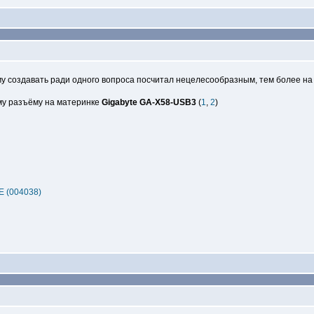
у создавать ради одного вопроса посчитал нецелесообразным, тем более на
ому разъёму на материнке
Gigabyte GA-X58-USB3
(
1
,
2
)
E (004038)