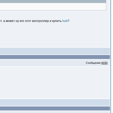
. а может ну его этот контроллер и купить
hub
?
Сообщение
#150