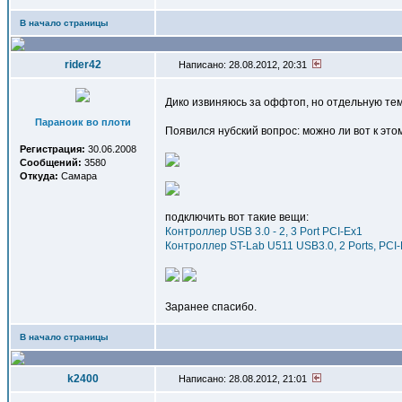
В начало страницы
rider42
Написано: 28.08.2012, 20:31
Дико извиняюсь за оффтоп, но отдельную тем
Параноик во плоти
Появился нубский вопрос: можно ли вот к эт
Регистрация:
30.06.2008
Сообщений:
3580
Откуда:
Самара
подключить вот такие вещи:
Контроллер USB 3.0 - 2, 3 Port PCI-Ex1
Контроллер ST-Lab U511 USB3.0, 2 Ports, PCI-
Заранее спасибо.
В начало страницы
k2400
Написано: 28.08.2012, 21:01