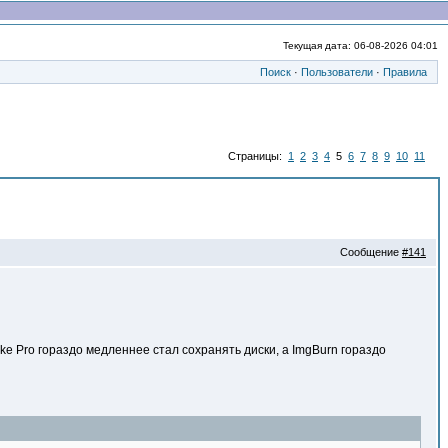
Текущая дата: 06-08-2026 04:01
Поиск
·
Пользователи
·
Правила
Страницы:
1
2
3
4
5
6
7
8
9
10
11
Сообщение
#141
 Pro гораздо медленнее стал сохранять диски, а ImgBurn гораздо