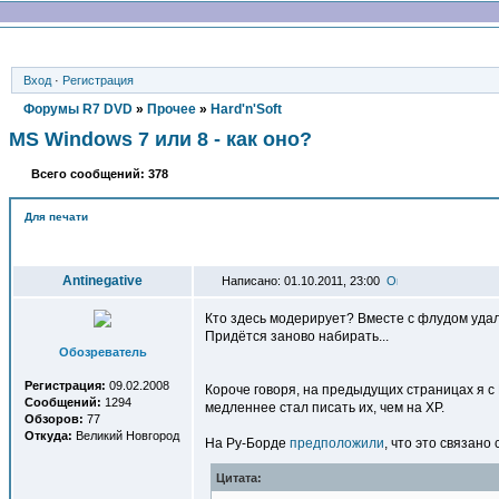
Вход
·
Регистрация
Форумы R7 DVD
»
Прочее
»
Hard'n'Soft
MS Windows 7 или 8 - как оно?
Всего сообщений: 378
Для печати
Автор
Antinegative
Написано: 01.10.2011, 23:00
Кто здесь модерирует? Вместе с флудом уда
Придётся заново набирать...
Обозреватель
Регистрация:
09.02.2008
Короче говоря, на предыдущих страницах я с
Сообщений:
1294
медленнее стал писать их, чем на XP.
Обзоров:
77
Откуда:
Великий Новгород
На Ру-Борде
предположили
, что это связано
Цитата: