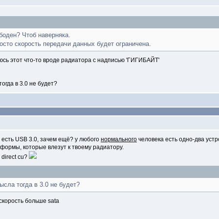
боден? Чтоб наверняка.
росто скорость передачи данных будет ограничена.
оюсь этот что-то вроде радиатора с надписью 'ГИГИБАЙТ'
огда в 3.0 не будет?
е есть USB 3.0, зачем ещё? у любого
нормального
человека есть одно-два устр
 формы, которые влезут к твоему радиатору.
 direct cu?
ысла тогда в 3.0 не будет?
скорость больше sata