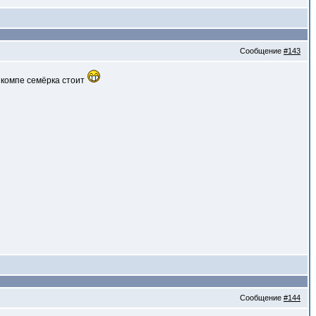
Сообщение
#143
 компе семёрка стоит
Сообщение
#144