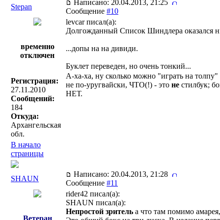
Написано: 20.04.2013, 21:25
Stepan
Сообщение
#10
levcar писал(a):
Долгожданный Список Шиндлера оказался ни 
временно
...допы на на дивиди.
отключен
Буклет переведен, но очень тонкий...
А-ха-ха, ну сколько можно "играть на толпу" 
Регистрация:
не по-уругвайски, ЧТО(!) - это
не
стилбук; б
27.11.2010
НЕТ.
Сообщений:
184
Откуда:
Архангельская
обл.
В начало
страницы
Написано: 20.04.2013, 21:28
SHAUN
Сообщение
#11
rider42 писал(a):
SHAUN писал(a):
Непростой зритель
а что там помимо амарея,
Ветеран