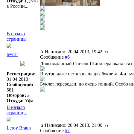
Откуда:
Где-то
в России...
В начало
страницы
Написано: 20.04.2013, 19:42
levcar
Сообщение
#6
Долгожданный Список Шиндлера оказался ни 
Регистрация:
Внутри даже нет клапана для буклета. Фильм
01.04.2010
Буклет переведен, но очень тонкий. Особо и
Сообщений:
581
Обзоров:
2
Откуда:
Уфа
В начало
страницы
Написано: 20.04.2013, 21:00
Leroy Braun
Сообщение
#7