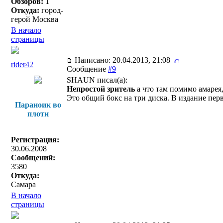
Обзоров:
1
Откуда:
город-
герой Москва
В начало
страницы
Написано: 20.04.2013, 21:08
rider42
Сообщение
#9
SHAUN писал(a):
Непростой зритель
а что там помимо амарея,
Это общий бокс на три диска. В издание пер
Параноик во
плоти
Регистрация:
30.06.2008
Сообщений:
3580
Откуда:
Самара
В начало
страницы