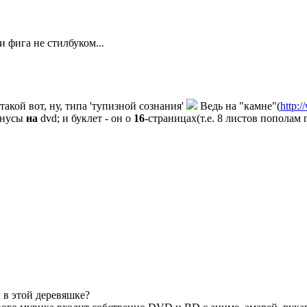
фига не стилбуком...
такой вот, ну, типа 'тупизной сознания'
Ведь на "камне"(
http:
онусы
на
dvd; и буклет - он о
16
-страницах(т.е. 8 листов пополам
 в этой деревяшке?