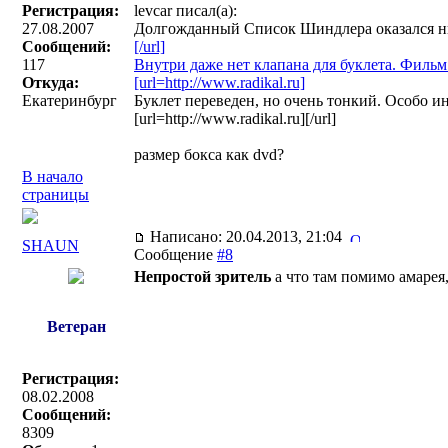
Регистрация:
levcar писал(a):
27.08.2007
Долгожданный Список Шиндлера оказался ни 
Сообщений:
[/url]
117
Внутри даже нет клапана для буклета. Фильм
Откуда:
[url=http://www.radikal.ru]
Екатеринбург
Буклет переведен, но очень тонкий. Особо и
[url=http://www.radikal.ru][/url]
размер бокса как dvd?
В начало
страницы
Написано: 20.04.2013, 21:04
SHAUN
Сообщение
#8
Непростой зритель
а что там помимо амарея,
Ветеран
Регистрация:
08.02.2008
Сообщений:
8309