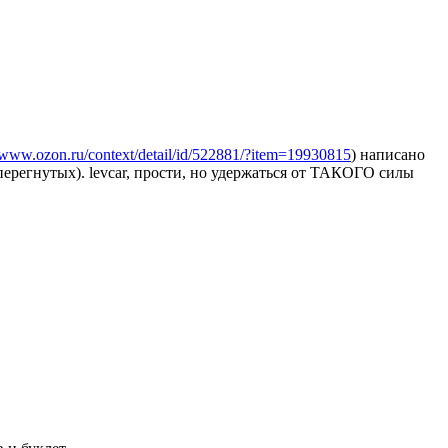
//www.ozon.ru/context/detail/id/522881/?item=19930815
) написано
 перегнутых). levcar, прости, но удержаться от ТАКОГО силы