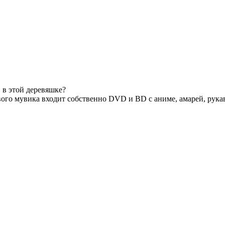
 в этой деревяшке?
вого мувика входит собственно DVD и BD с аниме, амарей, рукав