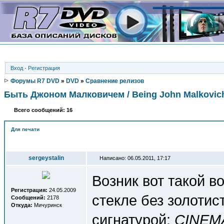
Вход
·
Регистрация
Форумы R7 DVD
»
DVD
»
Сравнение релизов
Быть Джоном Малковичем / Being John Malkovich
Всего сообщений: 16
Для печати
Автор
sergeystalin
Написано: 06.05.2011, 17:17
Возник вот такой в
Регистрация:
24.05.2009
стекле без золоти
Сообщений:
2178
Откуда:
Мичуринск
сигнатурой:
CINEMA