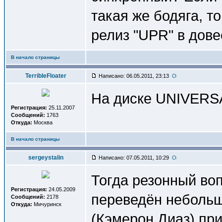
такая же бодяга, т
релиз "UPR" в дов
В начало страницы
TerribleFloater
Написано: 06.05.2011, 23:13
На диске UNIVERSA
Регистрация:
25.11.2007
Сообщений:
1763
Откуда:
Москва
В начало страницы
sergeystalin
Написано: 07.05.2011, 10:29
Тогда резонный воп
Регистрация:
24.05.2009
переведён небольш
Сообщений:
2178
Откуда:
Мичуринск
(Кэмерон Диаз) пр