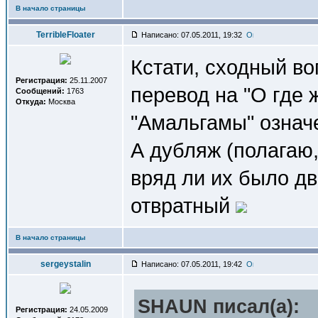
В начало страницы
TerribleFloater
Написано: 07.05.2011, 19:32
Кстати, сходный во
Регистрация:
25.11.2007
перевод на "О где 
Сообщений:
1763
Откуда:
Москва
"Амальгамы" означе
А дубляж (полагаю,
вряд ли их было дв
отвратный
В начало страницы
sergeystalin
Написано: 07.05.2011, 19:42
SHAUN писал(a):
Регистрация:
24.05.2009