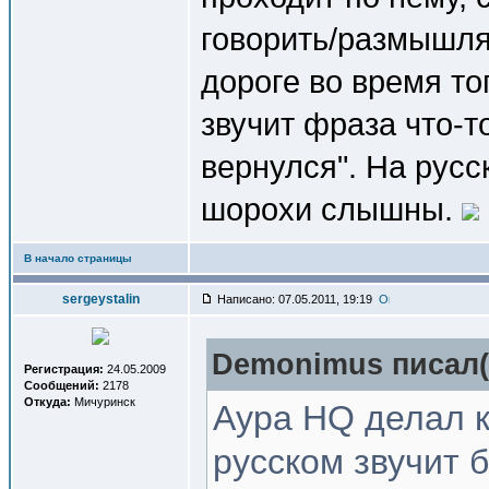
говорить/размышля
дороге во время то
звучит фраза что-то
вернулся". На русс
шорохи слышны.
В начало страницы
sergeystalin
Написано: 07.05.2011, 19:19
Demonimus писал(
Регистрация:
24.05.2009
Сообщений:
2178
Откуда:
Мичуринск
Аура HQ делал к
русском звучит 