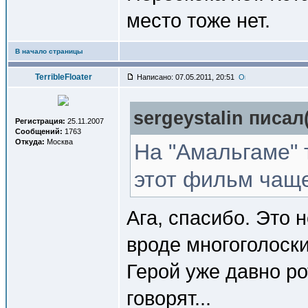
место тоже нет.
В начало страницы
TerribleFloater
Написано: 07.05.2011, 20:51
sergeystalin писал(
Регистрация:
25.11.2007
Сообщений:
1763
Откуда:
Москва
На "Амальгаме" 
этот фильм чаще
Ага, спасибо. Это н
вроде многоголоски
Герой уже давно рот
говорят...