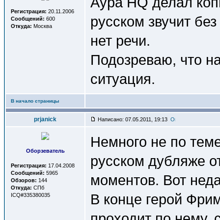
Аура HQ делал коп
Регистрация:
20.11.2006
русском звучит без
Сообщений:
600
Откуда:
Москва
нет речи.
Подозреваю, что н
ситуация.
В начало страницы
prjanick
Написано: 07.05.2011, 19:13
Немного не по теме
Оборзеватель
русском дубляже от
Регистрация:
17.04.2008
Сообщений:
5965
моментов. Вот нед
Обзоров:
144
Откуда:
СПб
В конце герой Фрим
ICQ#335380035
проходит по нему, 