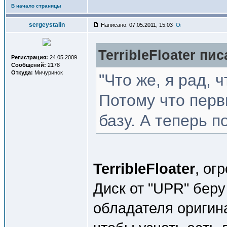
В начало страницы
sergeystalin
Написано: 07.05.2011, 15:03
TerribleFloater пис
Регистрация:
24.05.2009
Сообщений:
2178
Откуда:
Мичуринск
"Что же, я рад, 
Потому что первы
базу. А теперь 
TerribleFloater
, ог
Диск от "UPR" беру
обладателя оригин