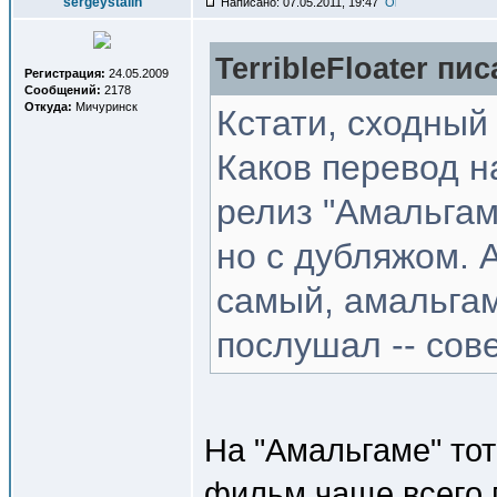
sergeystalin
Написано: 07.05.2011, 19:47
TerribleFloater пис
Регистрация:
24.05.2009
Сообщений:
2178
Откуда:
Мичуринск
Кстати, сходный
Каков перевод на
релиз "Амальгам
но с дубляжом. А
самый, амальгам
послушал -- со
На "Амальгаме" тот
фильм чаще всего п