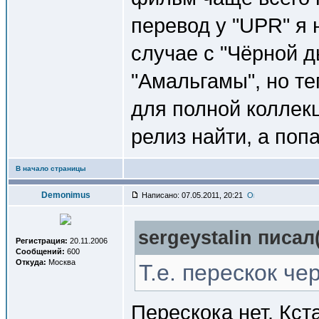
перевод у "UPR" я 
случае с "Чёрной д
"Амальгамы", но т
для полной коллек
релиз найти, а попа
В начало страницы
Demonimus
Написано: 07.05.2011, 20:21
sergeystalin писал(
Регистрация:
20.11.2006
Сообщений:
600
Откуда:
Москва
Т.е. перескок че
Перескока нет. Кст