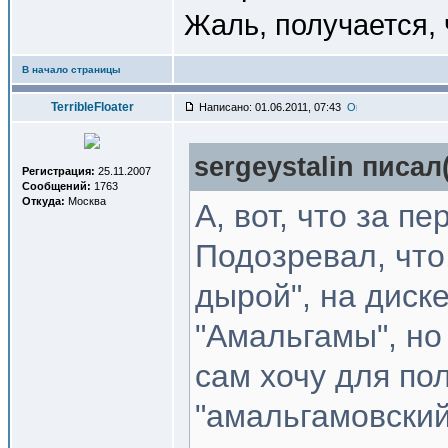
Жаль, получается, 
В начало страницы
TerribleFloater
Написано: 01.06.2011, 07:43
sergeystalin писал(
Регистрация:
25.11.2007
Сообщений:
1763
Откуда:
Москва
А, вот, что за п
Подозревал, что,
дырой", на диск
"Амальгамы", но
сам хочу для по
"амальгамовский