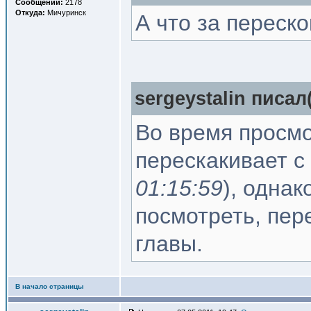
Сообщений:
2178
Откуда:
Мичуринск
А что за переско
sergeystalin писал(
Во время просмо
перескакивает с 
01:15:59
), одна
посмотреть, пер
главы.
В начало страницы