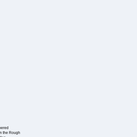
bered
in the Rough