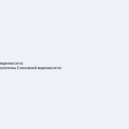
 видеокассета)
аналогичны Союзовской видеокассете)