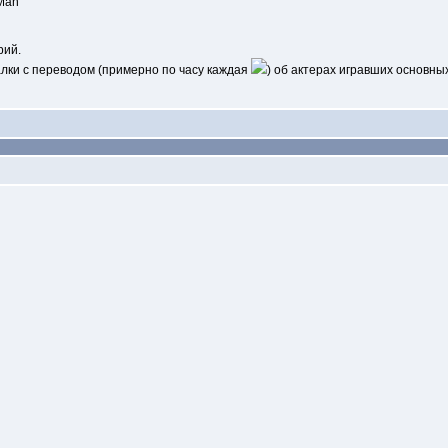
 Man
рий.
лки c переводом (примерно по часу каждая
) об актерах игравших основны