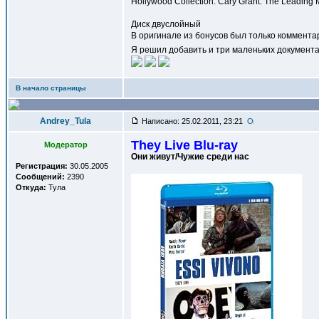
Hollywood Collection: Cary Grant: The Leading
Диск двуслойный
В оригинале из бонусов был только коммента
Я решил добавить и три маленьких документа
В начало страницы
Andrey_Tula
Написано: 25.02.2011, 23:21
They Live Blu-ray
Модератор
Они живут/Чужие среди нас
Регистрация:
30.05.2005
Сообщений:
2390
Откуда:
Тула