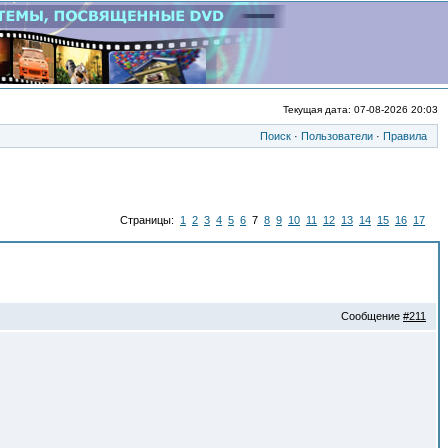
Текущая дата: 07-08-2026 20:03
Поиск
·
Пользователи
·
Правила
Страницы:
1
2
3
4
5
6
7
8
9
10
11
12
13
14
15
16
17
Сообщение
#211