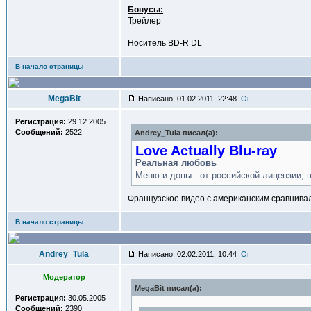
Бонусы:
Трейлер
Носитель BD-R DL
В начало страницы
MegaBit
Написано: 01.02.2011, 22:48
Регистрация:
29.12.2005
Сообщений:
2522
Andrey_Tula писал(a):
Love Actually Blu-ray
Реальная любовь
Меню и допы - от российской лицензии, в
Французское видео с американским сравнива
В начало страницы
Andrey_Tula
Написано: 02.02.2011, 10:44
Модератор
MegaBit писал(a):
Регистрация:
30.05.2005
Сообщений:
2390