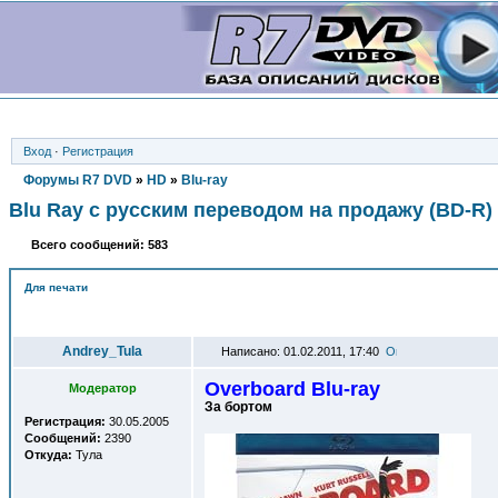
Вход
·
Регистрация
Форумы R7 DVD
»
HD
»
Blu-ray
Blu Ray с русским переводом на продажу (BD-R)
Всего сообщений: 583
Для печати
Автор
Andrey_Tula
Написано: 01.02.2011, 17:40
Overboard Blu-ray
Модератор
За бортом
Регистрация:
30.05.2005
Сообщений:
2390
Откуда:
Тула