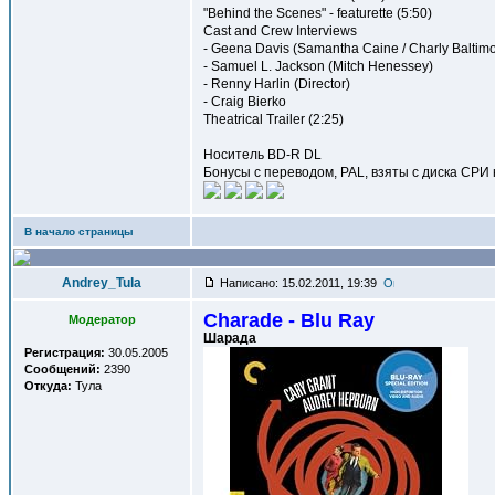
"Behind the Scenes" - featurette (5:50)
Cast and Crew Interviews
- Geena Davis (Samantha Caine / Charly Baltimo
- Samuel L. Jackson (Mitch Henessey)
- Renny Harlin (Director)
- Craig Bierko
Theatrical Trailer (2:25)
Носитель BD-R DL
Бонусы с переводом, PAL, взяты с диска СРИ 
В начало страницы
Andrey_Tula
Написано: 15.02.2011, 19:39
Charade - Blu Ray
Модератор
Шарада
Регистрация:
30.05.2005
Сообщений:
2390
Откуда:
Тула