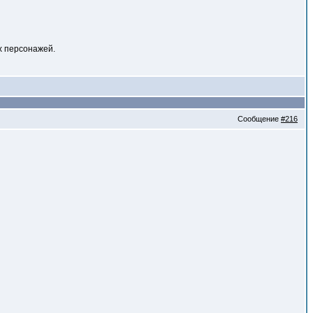
х персонажей.
Сообщение
#216