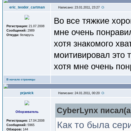
eric_teodor_cartman
Написано: 23.01.2011, 23:27
Во все тяжкие хор
Регистрация:
21.07.2008
мне очень понрави
Сообщений:
2989
Откуда:
беларусь
хотя знакомого хва
моитивировал это т
хотя мне очень по
В начало страницы
prjanick
Написано: 24.01.2011, 00:20
СyberLynx писал(a
Оборзеватель
Регистрация:
17.04.2008
Как то была сер
Сообщений:
5965
Обзоров:
144