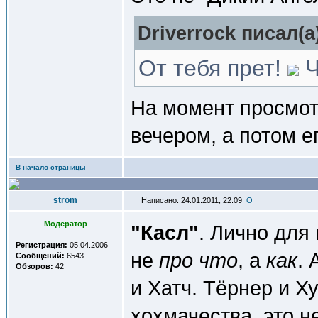
Driverrock писал(a
От тебя прет!
Ч
На момент просмот
вечером, а потом е
В начало страницы
strom
Написано: 24.01.2011, 22:09
Модератор
"Касл"
. Лично для
Регистрация:
05.04.2006
не
про что
, а
как
.
Сообщений:
6543
Обзоров:
42
и Хатч. Тёрнер и Х
хохмачества, это н