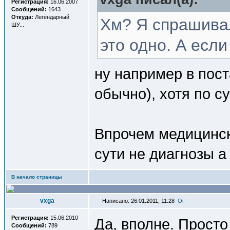
Регистрация:
16.06.2007
Сообщений:
1643
Откуда:
Легендарный
Хм? Я спрашивал
ШУ...
это одно. А если
ну например в пост
обычно), хотя по с
Впрочем медицински
сути не диагнозы а
В начало страницы
vxga
Написано: 26.01.2011, 11:28
Регистрация:
15.06.2010
Да, вполне. Прост
Сообщений:
789