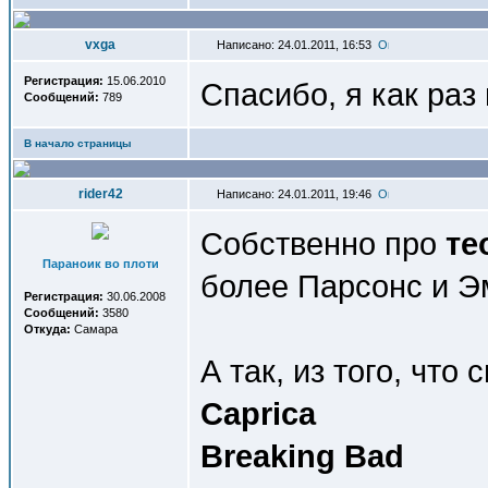
vxga
Написано: 24.01.2011, 16:53
Регистрация:
15.06.2010
Спасибо, я как раз
Сообщений:
789
В начало страницы
rider42
Написано: 24.01.2011, 19:46
Собственно про
те
Параноик во плоти
более Парсонс и Эм
Регистрация:
30.06.2008
Сообщений:
3580
Откуда:
Самара
А так, из того, что 
Caprica
Breaking Bad