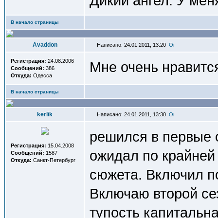
Дикий ангел. У мен
В начало страницы
Avaddon
Написано: 24.01.2011, 13:20
Регистрация:
24.08.2006
Мне очень нравитс
Сообщений:
386
Откуда:
Одесса
В начало страницы
kerlik
Написано: 24.01.2011, 13:30
решился в первые 
Регистрация:
15.04.2008
ожидал по крайней 
Сообщений:
1587
Откуда:
Санкт-Петербург
сюжета. Включил п
Включаю второй сез
тупость капитальна