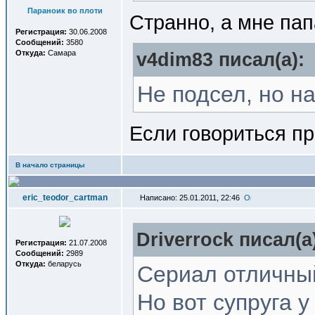
Параноик во плоти
Странно, а мне па
Регистрация:
30.06.2008
Сообщений:
3580
Откуда:
Самара
v4dim83 писал(a):
Не подсел, но на
Если говориться п
В начало страницы
eric_teodor_cartman
Написано: 25.01.2011, 22:46
Driverrock писал(a
Регистрация:
21.07.2008
Сообщений:
2989
Откуда:
беларусь
Сериал отличны
Но вот супруга 