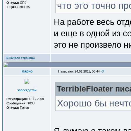
что это точно пр
Откуда:
СПб
ICQ#335380035
На работе весь отд
и еще в одной из с
это не произвело н
В начало страницы
марио
Написано: 24.01.2011, 00:44
TerribleFloater пис
завсегдатай
Регистрация:
11.11.2009
Хорошо бы нечто
Сообщений:
1038
Откуда:
Питер
Я думаю о таком в