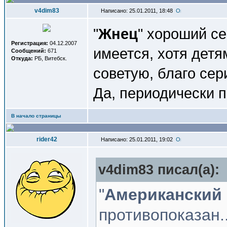
v4dim83
Написано: 25.01.2011, 18:48
"
Жнец
" хороший се
Регистрация:
04.12.2007
имеется, хотя детям
Сообщений:
671
Откуда:
РБ, Витебск.
советую, благо сери
Да, периодически
В начало страницы
rider42
Написано: 25.01.2011, 19:02
v4dim83 писал(a):
"
Американский
противопоказан..