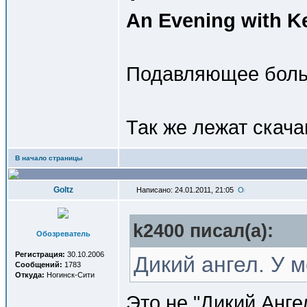
An Evening with K
Подавляющее больш
Так же лежат скач
В начало страницы
Goltz
Написано: 24.01.2011, 21:05
k2400 писал(a):
Обозреватель
Регистрация:
30.10.2006
Дикий ангел. У 
Сообщений:
1783
Откуда:
Ногинск-Сити
Это не "Дикий Анге