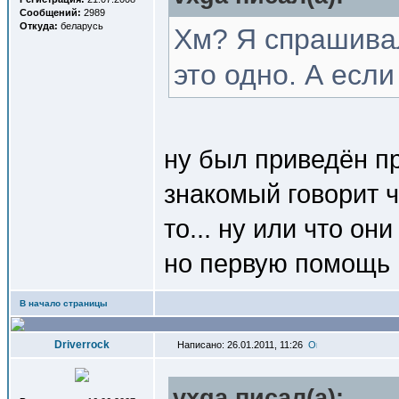
Сообщений:
2989
Откуда:
беларусь
Хм? Я спрашивал
это одно. А если
ну был приведён п
знакомый говорит ч
то... ну или что он
но первую помощь 
В начало страницы
Driverrock
Написано: 26.01.2011, 11:26
vxga писал(a):