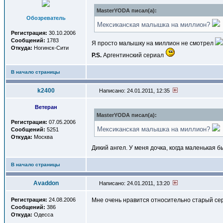
MasterYODA писал(a):
Обозреватель
Мексиканская малышка на миллион?
Регистрация:
30.10.2006
Сообщений:
1783
Я просто малышку на миллион не смотрел
Откуда:
Ногинск-Сити
P.S.
Аргентинский сериал
В начало страницы
k2400
Написано: 24.01.2011, 12:35
Ветеран
MasterYODA писал(a):
Регистрация:
07.05.2006
Мексиканская малышка на миллион?
Сообщений:
5251
Откуда:
Москва
Дикий ангел. У меня дочка, когда маленькая б
В начало страницы
Avaddon
Написано: 24.01.2011, 13:20
Регистрация:
24.08.2006
Мне очень нравится относительно старый се
Сообщений:
386
Откуда:
Одесса