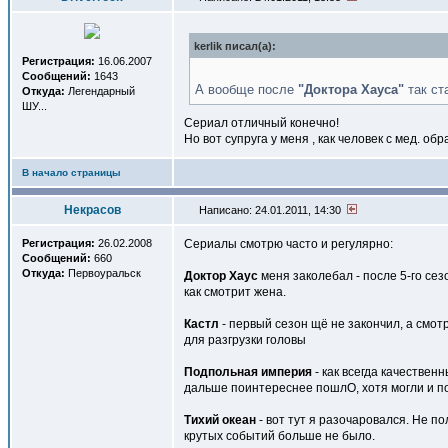
kerlik писал(a):
Регистрация:
16.06.2007
Сообщений:
1643
А вообще после
"Доктора Хауса"
так ст
Откуда:
Легендарный
ШУ...
Сериал отличный конечно!
Но вот супруга у меня , как человек с мед. о
В начало страницы
Некрасов
Написано: 24.01.2011, 14:30
Регистрация:
26.02.2008
Сериалы смотрю часто и регулярно:
Сообщений:
660
Откуда:
Первоуральск
Доктор Хаус
меня заколебал - после 5-го сез
как смотрит жена.
Кастл
- первый сезон щё не закончил, а смотр
для разгрузки головы
Подпольная империя
- как всегда качествен
дальше поинтереснее пошлО, хотя могли и п
Тихий океан
- вот тут я разочаровался. Не п
крутых событий больше не было.