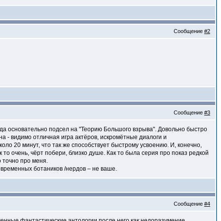
Сообщение
#2
Сообщение
#3
 года основательно подсел на "Теорию Большого взрыва". Довольно быстро
на - видимо отличная игра актёров, искромётные диалоги и
ло 20 минут, что так же способствует быстрому усвоению. И, конечно,
 то очень, чёрт побери, близко душе. Как то была серия про показ редкой
о точно про меня.
овременных ботаников /нердов – не ваше.
Сообщение
#4
ременные фантастические антологии после него как недоразумение