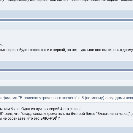
он
ых сериях будет экшен как и в первой, ан нет... дальше оно скатилось в драму 
и фильма "В поисках утраченного ковчега" с 8 (по-моему) секундами нев
ы там было. Одна из лучших серий 4-ого сезона
-овке, что Говард сломал держатель на блю-рей боксе "Властелина колец", ди
ы не осознаёте, что это БЛЮ-РЭЙ!"