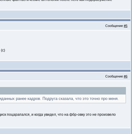
Сообщение
#5
(с)
Сообщение
#6
иданных ранее кадров. Подруга сказала, что это точно про меня.
ск поцарапался, и когда увидел, что на фбр-овку это не произвело