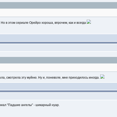
Но в этом сериале Орейро хороша, впрочем, как и всегда
ыла, смотрела эту муйню. Ну и, поневоле, мне приходилось иногда.
риал "Падшие ангелы" - шикарный нуар.