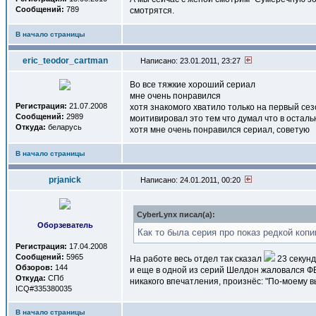
Сообщений:
789
смотрятся.
В начало страницы
eric_teodor_cartman
Написано: 23.01.2011, 23:27
Во все тяжкие хороший сериал
мне очень понравился
Регистрация:
21.07.2008
хотя знакомого хватило только на первый сез
Сообщений:
2989
моитивировал это тем что думал что в остальн
Откуда:
беларусь
хотя мне очень понравился сериал, советую
В начало страницы
prjanick
Написано: 24.01.2011, 00:20
СyberLynx писал(a):
Оборзеватель
Как то была серия про показ редкой копи
Регистрация:
17.04.2008
Сообщений:
5965
На работе весь отдел так сказал
23 секунд
Обзоров:
144
и еще в одной из серий Шелдон жаловался ФБР
Откуда:
СПб
никакого впечатления, произнёс: "По-моему в
ICQ#335380035
В начало страницы