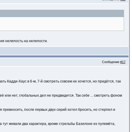
ения нелепость на нелепости.
Сообщение
#17
ь Кадди-Хаус в 6-м, 7-й смотреть совсем не хочется, но придётся, так
её или нет, глобальных дел не предвидится. Так себе ... смотреть фоном
я превносить, после первых двух серий хотел бросить, но стерпел и
 а тут жевали два характера, кроме стрельбы Базилоне из пулемёта,