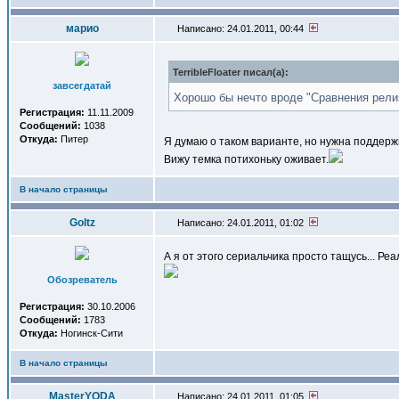
марио
Написано: 24.01.2011, 00:44
TerribleFloater писал(a):
завсегдатай
Хорошо бы нечто вроде "Сравнения рели
Регистрация:
11.11.2009
Сообщений:
1038
Откуда:
Питер
Я думаю о таком варианте, но нужна поддерж
Вижу темка потихоньку оживает.
В начало страницы
Goltz
Написано: 24.01.2011, 01:02
А я от этого сериальчика просто тащусь... Ре
Обозреватель
Регистрация:
30.10.2006
Сообщений:
1783
Откуда:
Ногинск-Сити
В начало страницы
MasterYODA
Написано: 24.01.2011, 01:05