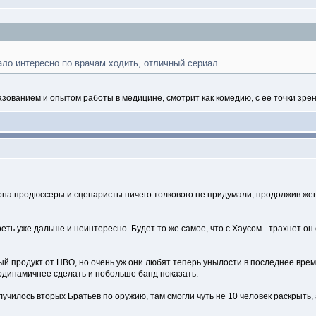
ало интересно по врачам ходить, отличный сериал.
бразованием и опытом работы в медицине, смотрит как комедию, с ее точки зр
она продюссеры и сценаристы ничего толкового не придумали, продолжив жеват
еть уже дальше и неинтересно. Будет то же самое, что с Хаусом - трахнет он 
ный продукт от НВО, но очень уж они любят теперь унылости в последнее врем
одинамичнее сделать и побольше банд показать.
олучилось вторых Братьев по оружию, там смогли чуть не 10 человек раскрыть,