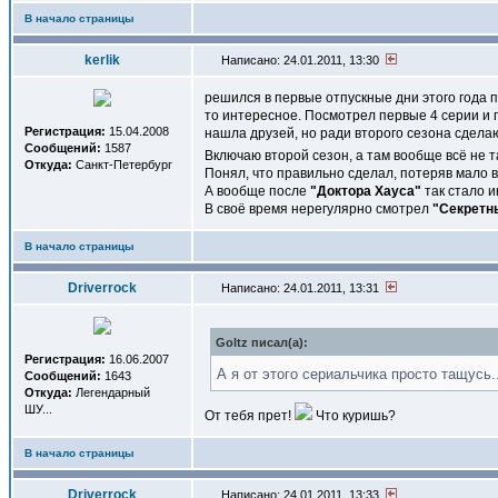
В начало страницы
kerlik
Написано: 24.01.2011, 13:30
решился в первые отпускные дни этого года 
то интересное. Посмотрел первые 4 серии и п
Регистрация:
15.04.2008
нашла друзей, но ради второго сезона сдела
Сообщений:
1587
Включаю второй сезон, а там вообще всё не т
Откуда:
Санкт-Петербург
Понял, что правильно сделал, потеряв мало 
А вообще после
"Доктора Хауса"
так стало и
В своё время нерегулярно смотрел
"Секретн
В начало страницы
Driverrock
Написано: 24.01.2011, 13:31
Goltz писал(a):
Регистрация:
16.06.2007
А я от этого сериальчика просто тащусь.
Сообщений:
1643
Откуда:
Легендарный
ШУ...
От тебя прет!
Что куришь?
В начало страницы
Driverrock
Написано: 24.01.2011, 13:33