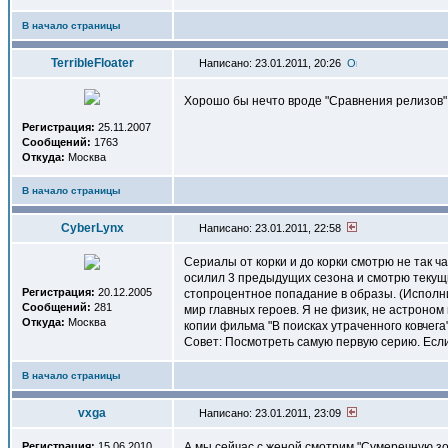
В начало страницы
TerribleFloater
Написано: 23.01.2011, 20:26
Хорошо бы нечто вроде "Сравнения релизов"
Регистрация:
25.11.2007
Сообщений:
1763
Откуда:
Москва
В начало страницы
СyberLynx
Написано: 23.01.2011, 22:58
Сериалы от корки и до корки смотрю не так ч
осилил 3 предыдущих сезона и смотрю текущи
Регистрация:
20.12.2005
стопроцентное попадание в образы. (Исполни
Сообщений:
281
мир главных героев. Я не физик, не астроном 
Откуда:
Москва
копии фильма "В поисках утраченного ковчега"
Совет: Посмотреть самую первую серию. Если 
В начало страницы
vxga
Написано: 23.01.2011, 23:09
Регистрация:
15.06.2010
А мы сейчас с женой смотрим "Сумеречную зо