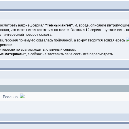
посмотреть наконец сериал
"Тёмный ангел"
. И, вроде, описание интригующие
онял, что сюжет стал топтаться на месте. Включил 12 серию - ну так и есть, 
ют интересный поворот сюжета.
ак, героиня почему-то оказалась пойманной, а вокруг творится всякая ересь
времени.
нтересно по врачам ходить, отличный сериал.
ые материалы"
, а сейчас не заставить себя сесть всё пересмотреть.
.. Реально.