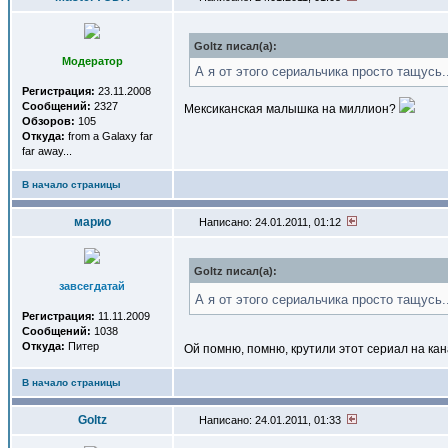
Goltz писал(a):
Модератор
А я от этого сериальчика просто тащусь.
Регистрация:
23.11.2008
Сообщений:
2327
Мексиканская малышка на миллион?
Обзоров:
105
Откуда:
from a Galaxy far
far away...
В начало страницы
марио
Написано: 24.01.2011, 01:12
Goltz писал(a):
завсегдатай
А я от этого сериальчика просто тащусь.
Регистрация:
11.11.2009
Сообщений:
1038
Откуда:
Питер
Ой помню, помню, крутили этот сериал на к
В начало страницы
Goltz
Написано: 24.01.2011, 01:33