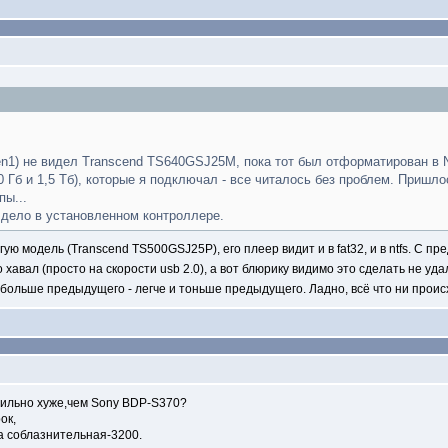
n1) не видел Transcend TS640GSJ25M, пока тот был отформатирован в N
0 Гб и 1,5 Тб), которые я подключал - все читалось без проблем. Пришл
пы...
 дело в установленном контроллере.
ю модель (Transcend TS500GSJ25P), его плеер видит и в fat32, и в ntfs. С п
 хавал (просто на скорости usb 2.0), а вот блюрику видимо это сделать не уд
ольше предыдущего - легче и тоньше предыдущего. Ладно, всё что ни проис
сильно хуже,чем Sony BDP-S370?
ок,
на соблазнительная-3200.