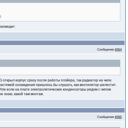
?
оизводит.
Сообщение
#364
 LG открыл корпус сразу после работы плэйера, так радиатор на чипе
 системой охлаждения пришлось бы слушать, как вентилятор шелестит.
. Или если на плате электролитические конденсаторы рядом с чипом
 не знаю, какой там монтаж.
Сообщение
#365