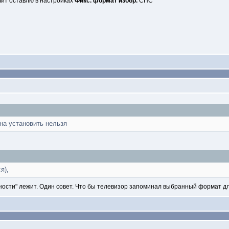
чит оставлю в настройках
Фикс. формат изобр.
СПС
на установить нельзя
я),
рхности" лежит. Один совет. Что бы телевизор запоминал выбранный формат д