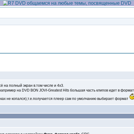
Сообщение
 на полный экран в.том числе и 4х3.
 например на DVD BON JOVI-Greatest Hits большая часть клипов идет в форма
ойках не копался),т.е.получается плеер сам по умолчанию выбирает формат