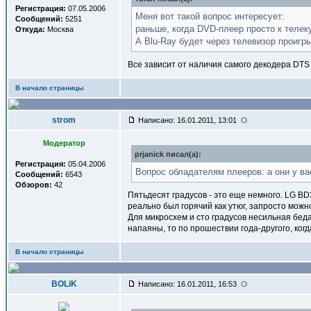
Регистрация:
07.05.2006
Меня вот такой вопрос интересует:
Сообщений:
5251
раньше, когда DVD-плеер просто к телек
Откуда:
Москва
А Blu-Ray будет через телевизор проигр
Все зависит от наличия самого декодера DTS
В начало страницы
strom
Написано: 16.01.2011, 13:01
Модератор
prjanick писал(a):
Регистрация:
05.04.2006
Вопрос обладателям плееров: а они у ва
Сообщений:
6543
Обзоров:
42
Пятьдесят градусов - это еще немного. LG BD3
реально был горячий как утюг, запросто мож
Для микросхем и сто градусов несильная бед
напаяны, то по прошествии года-другого, когд
В начало страницы
BOLiK
Написано: 16.01.2011, 16:53