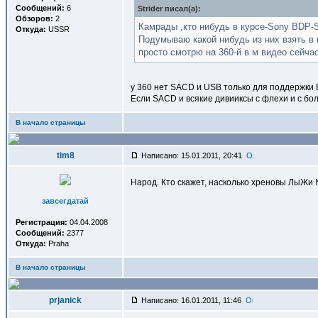
Сообщений:
6
Strider писал(a):
Обзоров:
2
Камрады ,кто нибудь в курсе-Sony BDP-
Откуда:
USSR
Подумываю какой нибудь из них взять в 
просто смотрю на 360-й в м видео сейча
у 360 нет SACD и USB только для поддержки 
Если SACD и всякие дивииксы с флехи и с бо
В начало страницы
tim8
Написано: 15.01.2011, 20:41
Народ. Кто скажет, насколько хреновы ЛыЖи 
завсегдатай
Регистрация:
04.04.2008
Сообщений:
2377
Откуда:
Praha
В начало страницы
prjanick
Написано: 16.01.2011, 11:46