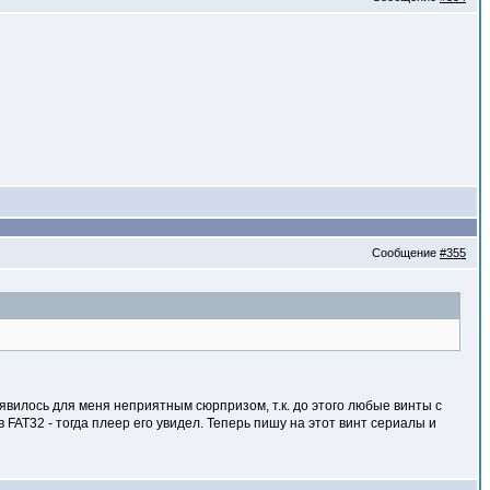
Сообщение
#355
вилось для меня неприятным сюрпризом, т.к. до этого любые винты с
в FAT32 - тогда плеер его увидел. Теперь пишу на этот винт сериалы и