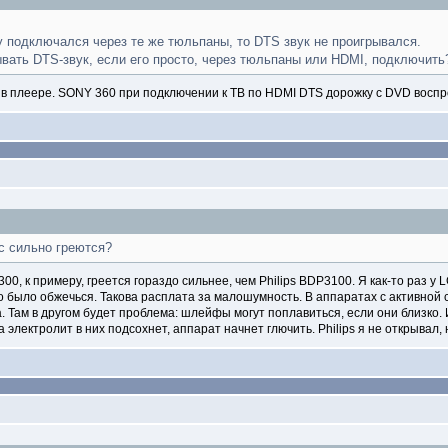
у подключался через те же тюльпаны, то DTS звук не проигрывался.
ывать DTS-звук, если его просто, через тюльпаны или HDMI, подключить
 в плеере. SONY 360 при подключении к ТВ по HDMI DTS дорожку с DVD воспр
с сильно греются?
00, к примеру, греется гораздо сильнее, чем Philips BDP3100. Я как-то раз у
но было обжечься. Такова расплата за малошумность. В аппаратах с активной
а. Там в другом будет проблема: шлейфы могут поплавиться, если они близко
а электролит в них подсохнет, аппарат начнет глючить. Philips я не открывал,