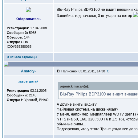
Blu-Ray Philips BDP3100 не видит внешний х
Зашибись год начался, 3 штукаря на ветер
Оборзеватель
Регистрация:
17.04.2008
Сообщений:
5965
Обзоров:
144
Откуда:
СПб
ICQ#335380035
В начало страницы
Anatoly-
Написано: 03.01.2011, 14:30
завсегдатай
prjanick писал(a):
Регистрация:
03.11.2005
Blu-Ray Philips BDP3100 не видит внеш
Сообщений:
2145
Откуда:
Н.Уренгой, ЯНАО
А другие винты видит?
Файловая система на диске какая?
У меня, например, медиаплеер WDTV (gen1) н
NTFS (на 60, 160, 320, 500 Гб и 1,5 Тб), кот
обычные рипы...
Подозреваю, что у этого Трансценда все дел