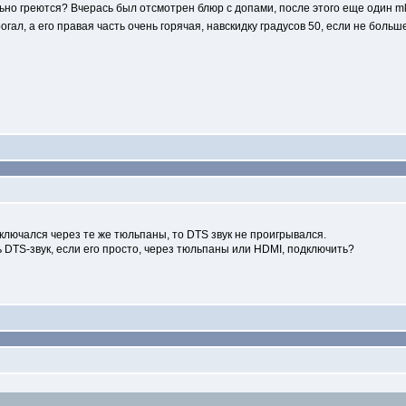
ьно греются? Вчерась был отсмотрен блюр с допами, после этого еще один mk
огал, а его правая часть очень горячая, навскидку градусов 50, если не бол
ключался через те же тюльпаны, то DTS звук не проигрывался.
 DTS-звук, если его просто, через тюльпаны или HDMI, подключить?