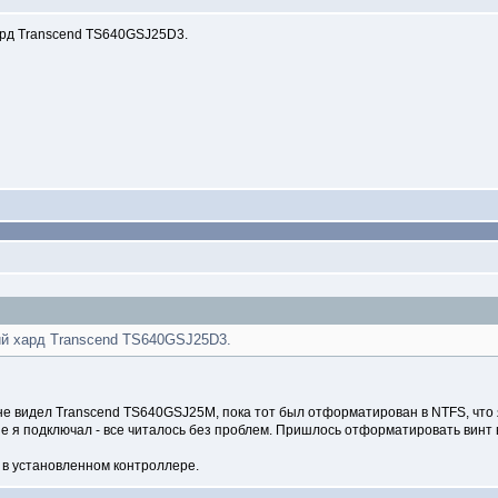
ард Transcend TS640GSJ25D3.
ний хард Transcend TS640GSJ25D3.
е видел Transcend TS640GSJ25M, пока тот был отформатирован в NTFS, что я
орые я подключал - все читалось без проблем. Пришлось отформатировать винт 
о в установленном контроллере.