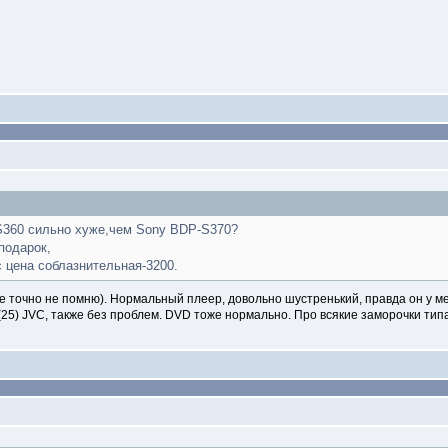
S360 сильно хуже,чем Sony BDP-S370?
подарок,
с цена соблазнительная-3200.
(уже точно не помню). Нормальный плеер, довольно шустренький, правда он у 
5) JVC, также без проблем. DVD тоже нормально. Про всякие заморочки типа в