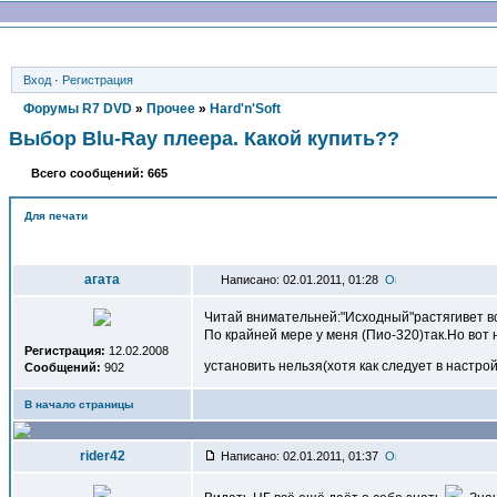
Вход
·
Регистрация
Форумы R7 DVD
»
Прочее
»
Hard'n'Soft
Выбор Blu-Ray плеера. Какой купить??
Всего сообщений: 665
Для печати
Автор
агата
Написано: 02.01.2011, 01:28
Читай внимательней:"Исходный"растягивет всё
По крайней мере у меня (Пио-320)так.Но вот
Регистрация:
12.02.2008
установить нельзя(хотя как следует в настр
Сообщений:
902
В начало страницы
rider42
Написано: 02.01.2011, 01:37