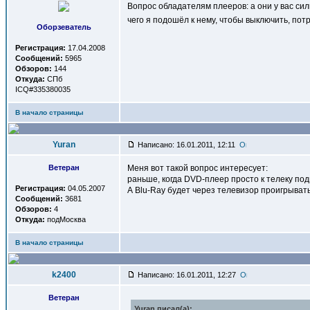
Вопрос обладателям плееров: а они у вас сил
чего я подошёл к нему, чтобы выключить, потр
Оборзеватель
Регистрация:
17.04.2008
Сообщений:
5965
Обзоров:
144
Откуда:
СПб
ICQ#335380035
В начало страницы
Yuran
Написано: 16.01.2011, 12:11
Ветеран
Меня вот такой вопрос интересует:
раньше, когда DVD-плеер просто к телеку под
Регистрация:
04.05.2007
А Blu-Ray будет через телевизор проигрывать
Сообщений:
3681
Обзоров:
4
Откуда:
подМосква
В начало страницы
k2400
Написано: 16.01.2011, 12:27
Ветеран
Yuran писал(a):