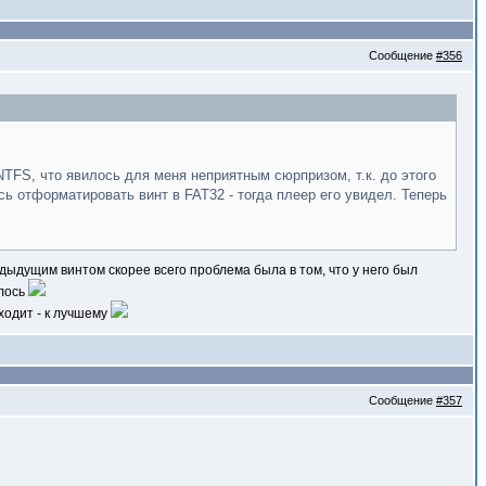
Сообщение
#356
TFS, что явилось для меня неприятным сюрпризом, т.к. до этого
ось отформатировать винт в FAT32 - тогда плеер его увидел. Теперь
редыдущим винтом скорее всего проблема была в том, что у него был
алось
ходит - к лучшему
Сообщение
#357