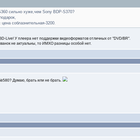
S360 сильно хуже,чем Sony BDP-S370?
подарок,
с цена соблазнительная-3200.
BD-Live! У плеера нет поддержки видеоформатов отличных от "DVD/BR".
лванок не актуальны, то ИМХО разницы особой нет.
№580? Думаю, брать или не брать.