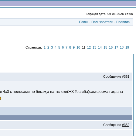
Текущая дата: 06-08-2026 15:06
Поиск
·
Пользователи
·
Правила
Страницы:
1
2
3
4
5
6
7
8
9
10
11
12
13
14
15
16
17
18
19
Сообщение
#351
те 4х3 с полосами по бокам,а на телеке(ЖК Тошиба)сам формат экрана
Сообщение
#352