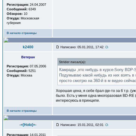
Регистрация:
24.04.2007
Сообщений:
6349
Обзоров:
10
Откуда:
Московская
губерния
В начало страницы
k2400
Написано: 05.01.2011, 17:42
Ветеран
Strider писал(a):
Регистрация:
07.05.2006
Камрады ,кто нибудь в курсе-Sony BDP-
Сообщений:
5251
Подумываю какой нибудь из них взять в 
Откуда:
Москва
просто смотрю на 360-й в м видео сейча
Хорошая цена, я себе брал где-то за 6 т.р. 
было. Есть у меня одна многоразовая BD-RE (2
интересуюсь в принципе.
В начало страницы
-=[Holo]=-
Написано: 15.01.2011, 02:01
Регистрация:
14.01.2011