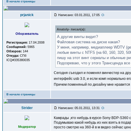
В начало страницы
prjanick
Написано: 03.01.2011, 17:05
Anatoly- писал(a):
Оборзеватель
А другие винты видит?
Файловая система на диске какая?
Регистрация:
17.04.2008
Сообщений:
5965
У меня, например, медиаплеер WDTV (ge
Обзоров:
144
любые винты с NTFS (на 60, 160, 320, 50
Откуда:
СПб
пишу на этот винт сериалы и обычные ри
ICQ#335380035
Подозреваю, что у этого Трансценда все
Сегодня съездил и поменял винчестер на другу
интерфейс usb 3.0, и если комп нормально его
Причем поменяный по дизайну мне нравится б
В начало страницы
Strider
Написано: 05.01.2011, 13:31
Камрады ,кто нибудь в курсе-Sony BDP-S360 
Подумываю какой нибудь из них взять в подар
Модератор
просто смотрю на 360-й в м видео сейчас це