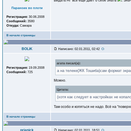
Видать НГ всё ещё даёт о себе знать
. Зна
Параноик во плоти
Регистрация:
30.06.2008
Сообщений:
3580
Откуда:
Самара
В начало страницы
BOLiK
Написано: 02.01.2011, 02:42
агата писал(a):
Регистрация:
19.09.2008
а на телеке(ЖК Тошиба)сам формат экра
Сообщений:
725
Можно.
Цитата:
(хотя как следует в настройках не копалс
Там особо и копяться не надо. Всё на "пове
В начало страницы
prjanick
Написано: 02.01.2011, 18:51