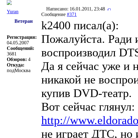
Написано: 16.01.2011, 23:48
Yuran
Сообщение
#371
Ветеран
k2400 писал(a):
Пожалуйста. Ради 
Регистрация:
04.05.2007
Сообщений:
воспроизводил DT
3681
Обзоров:
4
Да я сейчас уже и 
Откуда:
подМосква
никакой не воспро
купив DVD-театр.
Вот сейчас глянул:
http://www.eldorado
не играет ДТС, но 