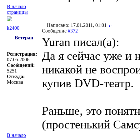
В начало
страницы
Написано: 17.01.2011, 01:01
k2400
Сообщение
#372
Ветеран
Yuran писал(a):
Да я сейчас уже и 
Регистрация:
07.05.2006
Сообщений:
никакой не воспро
5251
Откуда:
купив DVD-театр.
Москва
Раньше, это понят
(простенький Самсу
В начало