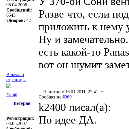
У 370-ой Сони вен
05.04.2006
Сообщений:
Разве что, если по
6543
Обзоров:
42
приложить к нему 
Ну и замечательно.
есть какой-то Pana
вот он шумит заме
В начало
страницы
Написано: 16.01.2011, 22:41
Yuran
Сообщение
#369
Ветеран
k2400 писал(a):
По идее ДА.
Регистрация:
04.05.2007
Сообщений: