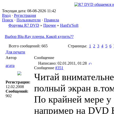
Текущая дата: 08-08-2026 11:42
Вход
·
Регистрация
Поиск
·
Пользователи
·
Правила
Форумы R7 DVD
»
Прочее
»
Hard'n'Soft
Выбор Blu-Ray плеера. Какой купить??
Всего сообщений: 665
Страницы:
1
2
3
4
5
6
Для печати
Автор
Сообщение
Написано: 02.01.2011, 01:28
агата
Сообщение
#351
Читай внимательне
Регистрация:
полный экран в.том
12.02.2008
Сообщений:
902
По крайней мере у
например на DVD B