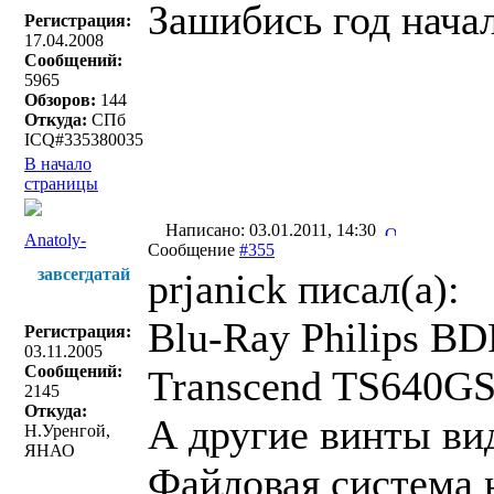
Зашибись год начал
Регистрация:
17.04.2008
Сообщений:
5965
Обзоров:
144
Откуда:
СПб
ICQ#335380035
В начало
страницы
Написано: 03.01.2011, 14:30
Anatoly-
Сообщение
#355
завсегдатай
prjanick писал(a):
Blu-Ray Philips B
Регистрация:
03.11.2005
Сообщений:
Transcend TS640G
2145
Откуда:
А другие винты ви
Н.Уренгой,
ЯНАО
Файловая система н