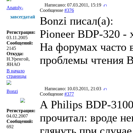
Написано: 07.03.2011, 15:19
Anatoly-
Сообщение
#376
завсегдатай
Bonzi писал(a):
Pioneer BDP-320 -
Регистрация:
03.11.2005
Сообщений:
На форумах часто 
2145
Откуда:
проблемы чтения 
Н.Уренгой,
ЯНАО
В начало
страницы
Написано: 10.03.2011, 21:03
Bonzi
Сообщение
#377
А Philips BDP-3100
Регистрация:
прочитал: вроде н
04.02.2007
Сообщений:
692
глянуть при случае