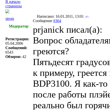
В начало
страницы
Написано: 16.01.2011, 13:01
strom
Сообщение
#364
Модератор
prjanick писал(a):
Вопрос обладателям
Регистрация:
05.04.2006
Сообщений:
греются?
6543
Обзоров:
42
Пятьдесят градусо
к примеру, греется 
BDP3100. Я как-то 
после работы плэйе
реально был горяч