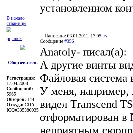
установленном кон
В начало
страницы
Написано: 03.01.2011, 17:05
prjanick
Сообщение
#356
Anatoly- писал(a):
А другие винты ви
Оборзеватель
Файловая система н
Регистрация:
17.04.2008
У меня, например,
Сообщений:
5965
Обзоров:
144
видел Transcend T
Откуда:
СПб
ICQ#335380035
отформатирован в 
неприятным сюрпри