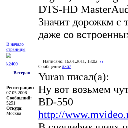
DTS-HD MasterAud
Значит дорожкм с т
даже со встроенных
В начало
страницы
Написано: 16.01.2011, 18:02
k2400
Сообщение
#367
Ветеран
Yuran писал(a):
Ну вот возьмем чу
Регистрация:
07.05.2006
Сообщений:
BD-550
5251
Откуда:
http://www.mvideo.
Москва
В спецификациях н