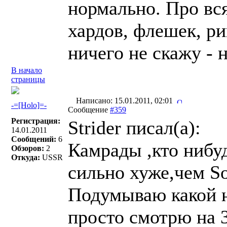
нормально. Про вс
хардов, флешек, рип
ничего не скажу - 
В начало
страницы
Написано: 15.01.2011, 02:01
-=[Holo]=-
Сообщение
#359
Регистрация:
Strider писал(a):
14.01.2011
Сообщений:
6
Камрады ,кто нибу
Обзоров:
2
Откуда:
USSR
сильно хуже,чем S
Подумываю какой ни
просто смотрю на 3