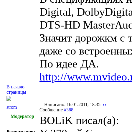
Digital, DolbyDigit
DTS-HD MasterAud
Значит дорожкм с т
даже со встроенных
По идее ДА.
http://www.mvideo.
В начало
страницы
Написано: 16.01.2011, 18:35
strom
Сообщение
#368
Модератор
BOLiK писал(a):
Регистрация: