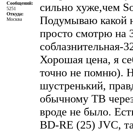
Сообщений:
сильно хуже,чем S
5251
Откуда:
Подумываю какой ни
Москва
просто смотрю на 3
соблазнительная-3
Хорошая цена, я себ
точно не помню). 
шустренький, прав
обычному ТВ чере
вроде не было. Ест
BD-RE (25) JVC, т