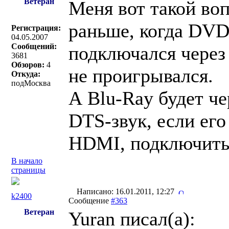
Ветеран
Меня вот такой воп
раньше, когда DVD
Регистрация:
04.05.2007
Сообщений:
подключался через
3681
Обзоров:
4
не проигрывался.
Откуда:
подМосква
А Blu-Ray будет че
DTS-звук, если его
HDMI, подключить
В начало
страницы
Написано: 16.01.2011, 12:27
k2400
Сообщение
#363
Ветеран
Yuran писал(a):