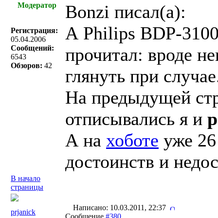
Модератор
Bonzi писал(a):
А Philips BDP-3100
Регистрация:
05.04.2006
Сообщений:
прочитал: вроде н
6543
Обзоров:
42
глянуть при случае
На предыдущей стр
отписывались я и
p
А на
хоботе
уже 26
достоинств и недос
В начало
страницы
Написано: 10.03.2011, 22:37
prjanick
Сообщение
#380