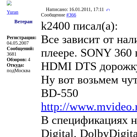
Написано: 16.01.2011, 17:11
Yuran
Сообщение
#366
Ветеран
k2400 писал(a):
Все зависит от нал
Регистрация:
04.05.2007
Сообщений:
плеере. SONY 360 
3681
Обзоров:
4
HDMI DTS дорожку
Откуда:
подМосква
Ну вот возьмем чу
BD-550
http://www.mvideo.
В спецификациях н
Digital, DolbyDigit