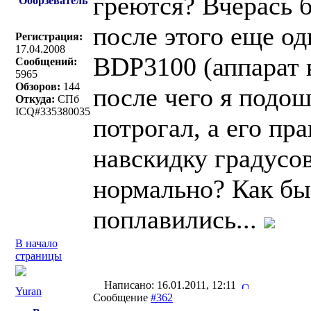
греются? Вчерась 
Оборзеватель
после этого еще од
Регистрация:
17.04.2008
BDP3100 (аппарат в
Сообщений:
5965
Обзоров:
144
после чего я подош
Откуда:
СПб
ICQ#335380035
потрогал, а его пра
навскидку градусов
нормально? Как бы
поплавились...
В начало
страницы
Написано: 16.01.2011, 12:11
Yuran
Сообщение
#362