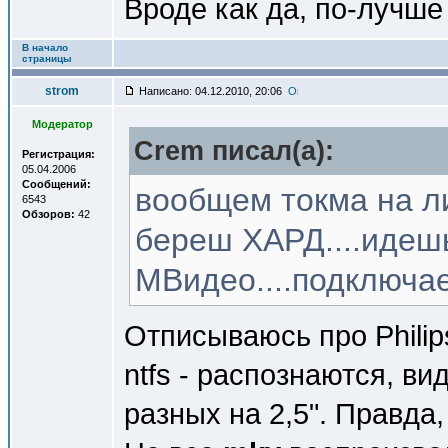
Вроде как да, по-лучше
В начало
страницы
strom
Написано: 04.12.2010, 20:06
Модератор
Crem писал(a):
Регистрация:
05.04.2006
Сообщений:
вообщем токма на л
6543
Обзоров:
42
береш ХАРД....идеш
МВидео....подключае
Отписываюсь про Phili
ntfs - распознаются, ви
разных на 2,5". Правда