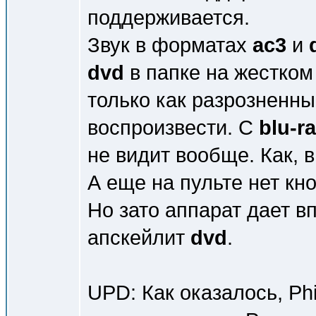
поддерживается.
Звук в форматах
ас3
и
dvd
в папке на жестком
только как разрознен
воспроизвести. С
blu-r
не видит вообще. Как, 
А еще на пульте нет кн
Но зато аппарат дает в
апскейлит
dvd
.
UPD: Как оказалось, Phi