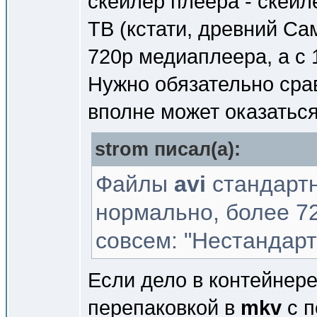
скейлер плеера - скей
ТВ (кстати, древний Са
720p медиаплеера, а с
Нужно обязательно срав
вполне может оказаться
strom писал(a):
Файлы
avi
стандартн
нормально, более 72
совсем: "Нестандар
Если дело в контейнере
перепаковкой в
mkv
с п