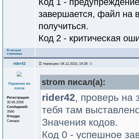
Код 1 - предупреждение
завершается, файл на в
получиться.
Код 2 - критическая ош
В начало
страницы
rider42
Написано: 04.12.2010, 19:28
strom писал(a):
Параноик во
плоти
rider42
, проверь на 
Регистрация:
30.06.2008
тебя там выставлено
Сообщений:
3580
Откуда:
Значения кодов.
Самара
Код 0 - успешное за