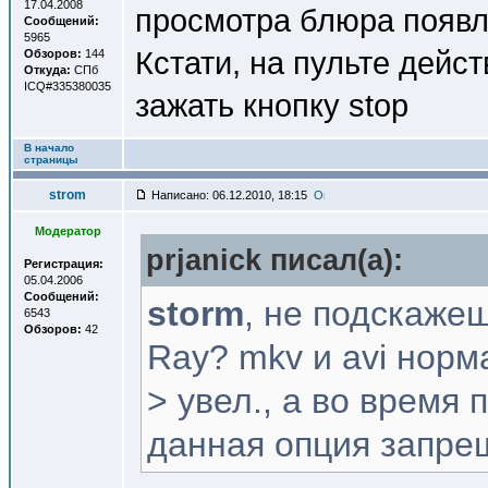
17.04.2008
просмотра блюра появл
Сообщений:
5965
Кстати, на пульте дейст
Обзоров:
144
Откуда:
СПб
ICQ#335380035
зажать кнопку stop
В начало
страницы
strom
Написано: 06.12.2010, 18:15
Модератор
prjanick писал(a):
Регистрация:
05.04.2006
Сообщений:
storm
, не подскаже
6543
Обзоров:
42
Ray? mkv и avi норм
> увел., а во время
данная опция запр