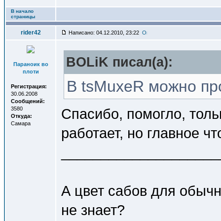
В начало
страницы
rider42
Написано: 04.12.2010, 23:22
BOLiK писал(a):
Параноик во
плоти
В tsMuxeR можно пр
Регистрация:
30.06.2008
Сообщений:
3580
Спасибо, помогло, толь
Откуда:
Самара
работает, но главное что
____________________
А цвет сабов для обычн
не знает?