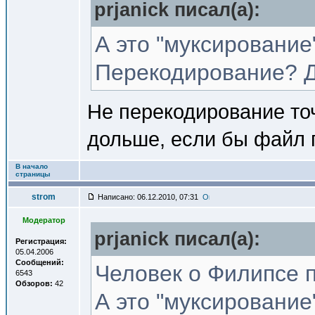
prjanick писал(a):
А это "муксирование
Перекодирование? Д
Не перекодирование точ
дольше, если бы файл 
В начало
страницы
strom
Написано: 06.12.2010, 07:31
Модератор
prjanick писал(a):
Регистрация:
05.04.2006
Сообщений:
Человек о Филипсе п
6543
Обзоров:
42
А это "муксирование