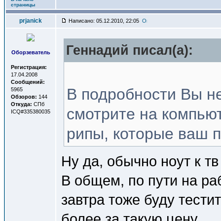
страницы
prjanick
Написано: 05.12.2010, 22:05
Геннадий писал(a):
Оборзеватель
Регистрация:
17.04.2008
Сообщений:
В подробности Вы не
5965
Обзоров:
144
Откуда:
СПб
смотрите на компью
ICQ#335380035
рипы, которые ваш п
Ну да, обычно ноут к тв
В общем, по пути на ра
завтра тоже буду тестит
более за такую цену.