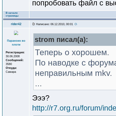
попробовать файл с вы
В начало
страницы
rider42
Написано: 06.12.2010, 00:01
strom писал(a):
Параноик во
плоти
Теперь о хорошем.
Регистрация:
30.06.2008
По наводке с форум
Сообщений:
3580
Откуда:
неправильным mkv.
Самара
...
Эээ?
http://r7.org.ru/forum/