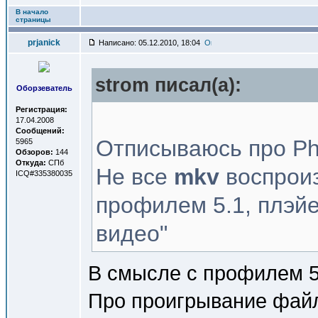
В начало
страницы
prjanick
Написано: 05.12.2010, 18:04
strom писал(a):
Оборзеватель
Регистрация:
17.04.2008
Сообщений:
Отписываюсь про Phi
5965
Обзоров:
144
Откуда:
СПб
Не все
mkv
воспроиз
ICQ#335380035
профилем 5.1, плэй
видео"
В смысле с профилем 5.
Про проигрывание файл