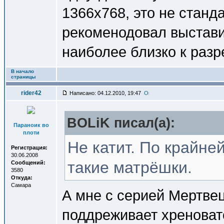
1366x768, это не станд
рекоменодовал выставит
наиболее близко к раз
В начало
страницы
rider42
Написано: 04.12.2010, 19:47
BOLiK писал(a):
Параноик во
плоти
Не катит. По крайне
Регистрация:
30.06.2008
такие матрёшки.
Сообщений:
3580
Откуда:
Самара
А мне с серией Мертвец
поддреживает хреновато