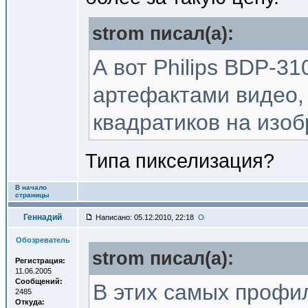
strom писал(a):
А вот Philips BDP-3
артефактами видео,
квадратиков на изо
Типа пикселизация?
В начало
страницы
Геннадий
Написано: 05.12.2010, 22:18
Обозреватель
strom писал(a):
Регистрация:
11.06.2005
Сообщений:
В этих самых профил
2485
Откуда: