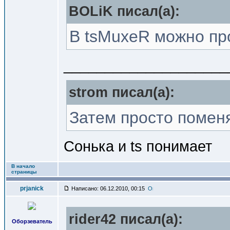
BOLiK писал(a):
В tsMuxeR можно пр
____________________
strom писал(a):
Затем просто поменя
Сонька и ts понимает
В начало
страницы
prjanick
Написано: 06.12.2010, 00:15
rider42 писал(a):
Оборзеватель