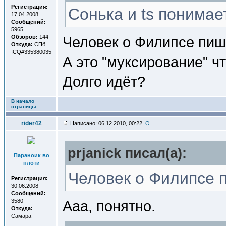
Регистрация:
Сонька и ts понимае
17.04.2008
Сообщений:
5965
Обзоров:
144
Человек о Филипсе пише
Откуда:
СПб
ICQ#335380035
А это "муксирование" ч
Долго идёт?
В начало
страницы
rider42
Написано: 06.12.2010, 00:22
prjanick писал(a):
Параноик во
плоти
Человек о Филипсе п
Регистрация:
30.06.2008
Сообщений:
3580
Ааа, понятно.
Откуда:
Самара