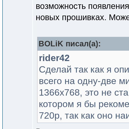
возможность появления
новых прошивках. Может
BOLiK писал(a):
rider42
Сделай так как я опи
всего на одну-две 
1366x768, это не с
котором я бы реком
720p, так как оно н