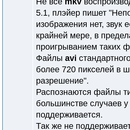
Не все
mkv
воспроизвод
5.1, плэйер пишет "Не
изображения нет, звук 
крайней мере, в предел
проигрыванием таких ф
Файлы
avi
стандартного
более 720 пикселей в ш
разрешение".
Распознаются файлы т
большинстве случаев у
поддерживается.
Так же не поддерживае