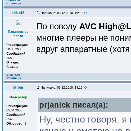
В начало
страницы
rider42
Написано: 05.12.2010, 19:13
По поводу
AVC High@L
Параноик во
многие плееры не пони
плоти
Регистрация:
вдруг аппаратные (хотя
30.06.2008
Сообщений:
3580
Откуда:
Самара
В начало
страницы
strom
Написано: 05.12.2010, 19:15
Модератор
prjanick писал(a):
Регистрация:
05.04.2006
Сообщений:
Ну, честно говоря, 
6543
Обзоров:
42