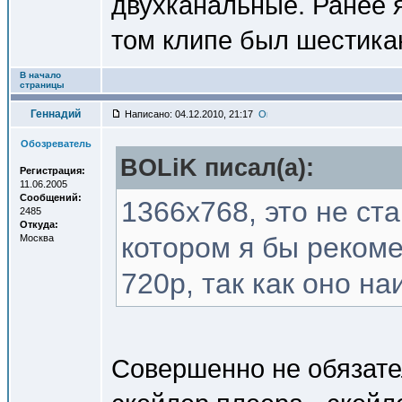
двухканальные. Ранее 
том клипе был шестика
В начало
страницы
Геннадий
Написано: 04.12.2010, 21:17
Обозреватель
BOLiK писал(a):
Регистрация:
11.06.2005
Сообщений:
1366x768, это не с
2485
Откуда:
котором я бы реком
Москва
720p, так как оно н
Совершенно не обязател