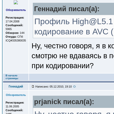
Геннадий писал(a):
Оборзеватель
Регистрация:
Профиль High@L5.1 
17.04.2008
Сообщений:
кодирование в AVC (
5965
Обзоров:
144
Откуда:
СПб
ICQ#335380035
Ну, честно говоря, я в
смотрю не вдаваясь в 
при кодировании?
В начало
страницы
Геннадий
Написано: 05.12.2010, 19:10
Обозреватель
prjanick писал(a):
Регистрация:
11.06.2005
Сообщений: