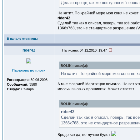
Делаю проще,так же поступаю и "непосл
Не катит. По крайней мере моя соня не хоче
rider42
Сделай так как я описал, поверь, так всё раб
1366x768, это не стандартное разрешение (W
В начало страницы
rider42
Написано: 04.12.2010, 19:47
BOLiK писал(a):
Параноик во плоти
Не катит. По крайней мере моя соня не х
Регистрация:
30.06.2008
А мне с серией Мертвецов помогло. Но вот ч
Сообщений:
3580
мелочи в новых прошивках. Может ответят.
Откуда:
Самара
BOLiK писал(a):
rider42
Сделай так как я описал, поверь, так вс
1366x768, это не стандартное разрешени
Вроде как да, по-лучше будет