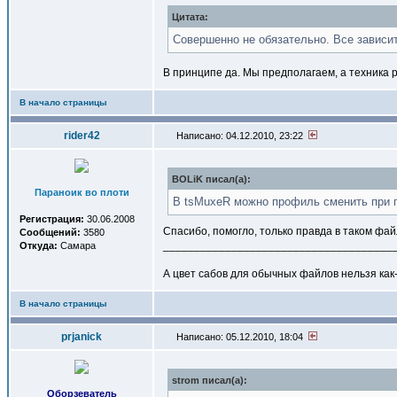
Цитата:
Совершенно не обязательно. Все зависит
В принципе да. Мы предполагаем, а техника 
В начало страницы
rider42
Написано: 04.12.2010, 23:22
BOLiK писал(a):
Параноик во плоти
В tsMuxeR можно профиль сменить при п
Регистрация:
30.06.2008
Спасибо, помогло, только правда в таком фай
Сообщений:
3580
_____________________________________
Откуда:
Самара
А цвет сабов для обычных файлов нельзя как-
В начало страницы
prjanick
Написано: 05.12.2010, 18:04
strom писал(a):
Оборзеватель