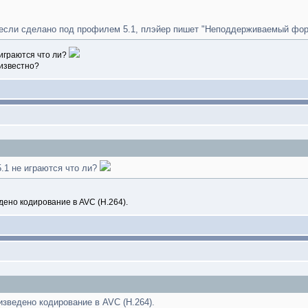
 если сделано под профилем 5.1, плэйер пишет "Неподдерживаемый фор
 играются что ли?
 известно?
.1 не играются что ли?
ено кодирование в AVC (H.264).
зведено кодирование в AVC (H.264).