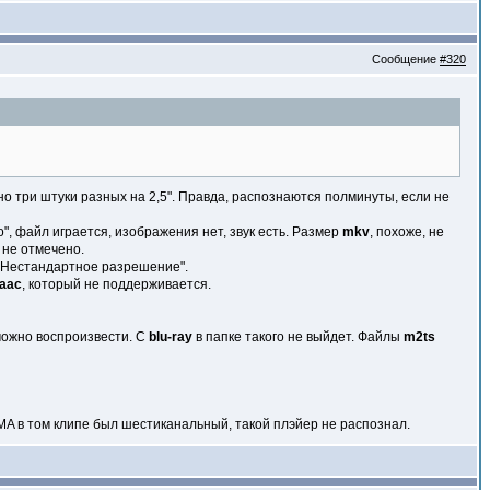
Сообщение
#320
но три штуки разных на 2,5". Правда, распознаются полминуты, если не
 файл играется, изображения нет, звук есть. Размер
mkv
, похоже, не
 не отмечено.
 "Нестандартное разрешение".
аас
, который не поддерживается.
 можно воспроизвести. С
blu-ray
в папке такого не выйдет. Файлы
m2ts
WMA в том клипе был шестиканальный, такой плэйер не распознал.