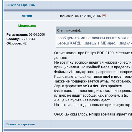
В начало страницы
strom
Написано: 04.12.2010, 20:06
Модератор
Crem писал(a):
Регистрация:
05.04.2006
вообщем токма на личном опыте можно 
Сообщений:
6543
береш ХАРД....идешь в МВидео....подкл
Обзоров:
42
Отписываюсь про Philips BDP-3100. Жесткие д
дольше.
Не все
mkv
воспроизводятся корректно: если
принципиален. По крайней мере, в пределах 
Файлы
avi
стандартного разрешения воспроиз
Распознаются файлы типов
mp4
и
mov
, тол
Так же не поддерживается
wma
, что странно,
Звук в форматах
ас3
и
dts
- без проблем.
dvd
в папке на жестком диске как полноценн
плэйер не видит вообще. Как, впрочем, и
ts
.
А еще на пульте нет кнопки
eject
.
Но зато аппарат дает вполне приличную карт
UPD: Как оказалось, Philips все-таки играет
В начало страницы