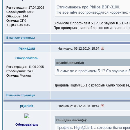
Отписываюсь про Philips BDP-3100.
Регистрация:
17.04.2008
Сообщений:
5965
Не все
mkv
воспроизводятся корректно:
Обзоров:
144
Откуда:
СПб
В смысле с профилем 5.1? Со звуком в 5.1 не
ICQ#335380035
Про проигрывание файлов по сети ничего не
В начало страницы
Геннадий
Написано: 05.12.2010, 18:34
Обозреватель
prjanick писал(a):
Регистрация:
11.06.2005
В смысле с профилем 5.1? Со звуком в 5
Сообщений:
2485
Откуда:
Москва
Профиль High@L5.1 с которым было произвед
В начало страницы
prjanick
Написано: 05.12.2010, 18:44
Геннадий писал(a):
Оборзеватель
Профиль High@L5.1 с которым было прои