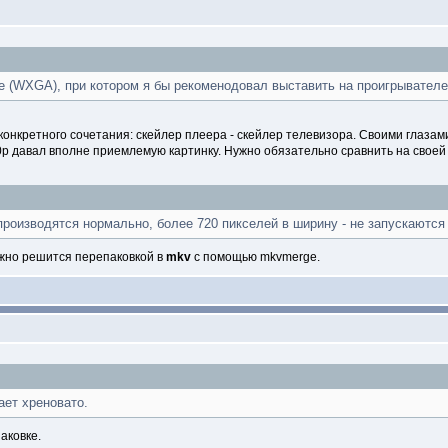
е (WXGA), при котором я бы рекоменодовал выставить на проигрывателе 
конкретного сочетания: скейлер плеера - скейлер телевизора. Своими глазам
p давал вполне приемлемую картинку. Нужно обязательно сравнить на своей 
роизводятся нормально, более 720 пикселей в ширину - не запускаются
олжно решится перепаковкой в
mkv
с помощью mkvmerge.
ает хреновато.
аковке.