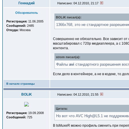
Геннадий
Написано: 04.12.2010, 21:17
Обозреватель
BOLiK писал(a):
Регистрация:
11.06.2005
1366x768, это не стандартное разрешени
Сообщений:
2485
Откуда:
Москва
Совершенно не обязательно. Все зависит от 
масштабировал с 720p медиаплеера, а с 1080
контента.
strom писал(a):
Файлы
avi
стандартного разрешения восп
Если дело в контейнере, а не в кодеке, то д
В начало страницы
BOLiK
Написано: 04.12.2010, 21:55
Цитата:
Регистрация:
19.09.2008
Но вот что AVC High@L5.1 не поддрежив
Сообщений:
725
В tsMuxeR можно профиль сменить при переп