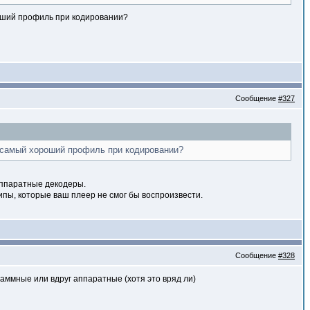
ороший профиль при кодировании?
Сообщение
#327
то самый хороший профиль при кодировании?
 аппаратные декодеры.
ипы, которые ваш плеер не смог бы воспроизвести.
Сообщение
#328
раммные или вдруг аппаратные (хотя это вряд ли)