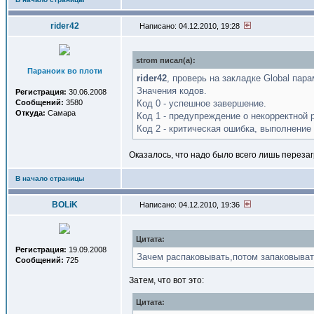
rider42
Написано: 04.12.2010, 19:28
strom писал(a):
Параноик во плоти
rider42
, проверь на закладке Global пар
Значения кодов.
Регистрация:
30.06.2008
Сообщений:
3580
Код 0 - успешное завершение.
Откуда:
Самара
Код 1 - предупреждение о некорректной 
Код 2 - критическая ошибка, выполнение
Оказалось, что надо было всего лишь переза
В начало страницы
BOLiK
Написано: 04.12.2010, 19:36
Цитата:
Регистрация:
19.09.2008
Зачем распаковывать,потом запаковыват
Сообщений:
725
Затем, что вот это:
Цитата: