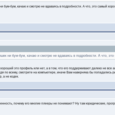
 ни бум-бум, качаю и смотрю не вдаваясь в подробности. А что, это самый х
рёшек ни бум-бум, качаю и смотрю не вдаваясь в подробности. А что, э
, хороший это профиль или нет, а в том, что его поддерживают далеко не все
удя по всему, смотрите на компьютере, иначе Вам наверняка бы попадались р
, а не кодек.
обенность, почему его многие плееры не понимают? Ну там юридические, прог