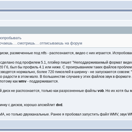
попробывать
ючаешь....смотришь....отписываешь на форум
иски, размеченные под ntfs - распознаются, видео с них играется. Испробова
 сделано под профилем 5.1, плэйер пишет "Неподдерживаемый формат видео",
20 Гб, был бы профиль 4.1 или ниже. С проигрыванием таких файлов проблем
водятся нормально, более 720 пикселей в ширину - не запускаются совсем:
ько радости в этом мало. В большинстве случаев у этих файлов звук в формате
 потому как
wmv
- поддерживается.
ый диск не распознается, только как разрозненные файлы
vob
. Но их хотя бы
инку с дисков, хорошо апскейлит
dvd
.
 WMA, но только двухканальные. Ранее я пробовал запустить файл WMV, звук 