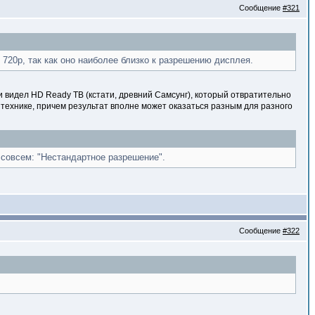
Сообщение
#321
720p, так как оно наиболее близко к разрешению дисплея.
и видел HD Ready ТВ (кстати, древний Самсунг), который отвратительно
технике, причем результат вполне может оказаться разным для разного
 совсем: "Нестандартное разрешение".
Сообщение
#322