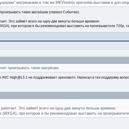
ушными" матрешками,в том же MKVtoolnix прогоняю,выставив в доп.опци
т проигрывать такие матрёшки (сериал Событие).
отает. Это займёт всего на одну-две минуты больше времени.
XGA), при котором я бы рекоменодовал выставить на проигрывателе 720p, та
очет проигрывать такие матрёшки.
то AVC High@L5.1 не поддреживает хреновато. Написал в тех.поддержку вопр
ё работает. Это займёт всего на одну-две минуты больше времени.
е (WXGA), при котором я бы рекоменодовал выставить на проигрывателе 