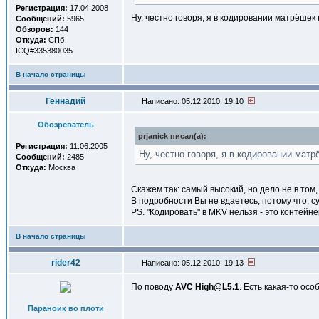
Регистрация:
17.04.2008
Ну, честно говоря, я в кодировании матрёшек
Сообщений:
5965
Обзоров:
144
Откуда:
СПб
ICQ#335380035
В начало страницы
Геннадий
Написано: 05.12.2010, 19:10
Обозреватель
prjanick писал(a):
Регистрация:
11.06.2005
Ну, честно говоря, я в кодировании мат
Сообщений:
2485
Откуда:
Москва
Скажем так: самый высокий, но дело не в том
В подробности Вы не вдаетесь, потому что, с
PS. "Кодировать" в MKV нельзя - это контейнер
В начало страницы
rider42
Написано: 05.12.2010, 19:13
По поводу
AVC High@L5.1
. Есть какая-то ос
Параноик во плоти