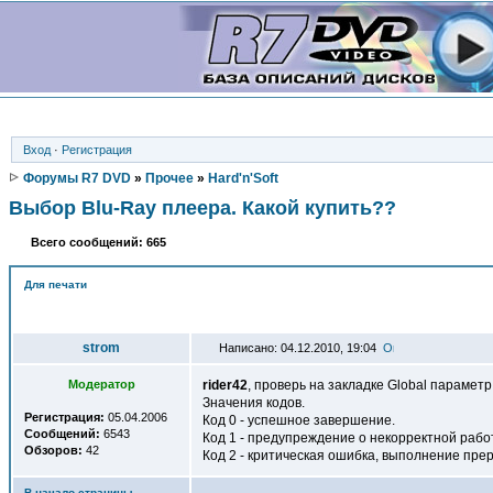
Вход
·
Регистрация
Форумы R7 DVD
»
Прочее
»
Hard'n'Soft
Выбор Blu-Ray плеера. Какой купить??
Всего сообщений: 665
Для печати
Автор
strom
Написано: 04.12.2010, 19:04
Модератор
rider42
, проверь на закладке Global парамет
Значения кодов.
Регистрация:
05.04.2006
Код 0 - успешное завершение.
Сообщений:
6543
Код 1 - предупреждение о некорректной рабо
Обзоров:
42
Код 2 - критическая ошибка, выполнение пре
В начало страницы