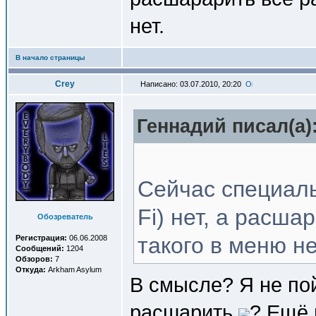
нет.
В начало страницы
Crey
Написано: 03.07.2010, 20:20
Геннадий писал(a)
Сейчас специаль
Fi) нет, а расша
Обозреватель
такого в меню не
Регистрация:
06.06.2008
Сообщений:
1204
Обзоров:
7
Откуда:
Arkham Asylum
В смысле? Я не по
расшарить
? Ещё 