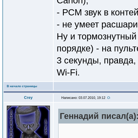
Canon);
- PCM звук в конте
- не умеет расшар
Ну и тормознутный 
порядке) - на пуль
3 секунды, правда,
Wi-Fi.
В начало страницы
Crey
Написано: 03.07.2010, 19:12
Геннадий писал(a)