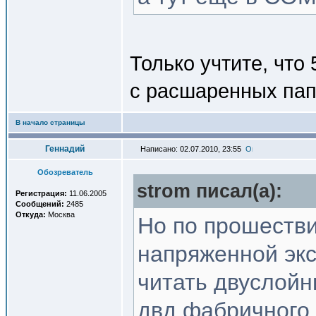
Только учтите, что 
с расшаренных пап
В начало страницы
Геннадий
Написано: 02.07.2010, 23:55
Обозреватель
strom писал(a):
Регистрация:
11.06.2005
Сообщений:
2485
Откуда:
Москва
Но по прошестви
напряженной экс
читать двуслойн
двд фабричного 