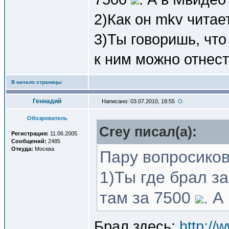
2)Как он mkv читае
3)Ты говоришь, что
к ним можно отнес
В начало страницы
Геннадий
Написано: 03.07.2010, 18:55
Обозреватель
Crey писал(a):
Регистрация:
11.06.2005
Сообщений:
2485
Откуда:
Москва
Пару вопросиков
1)Ты где брал з
там за 7500
. А
Брал здесь:
http://