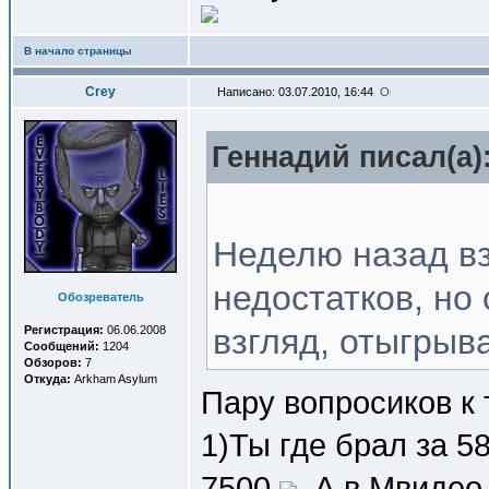
В начало страницы
Crey
Написано: 03.07.2010, 16:44
Геннадий писал(a)
Неделю назад вз
недостатков, но 
Обозреватель
взгляд, отыгрыв
Регистрация:
06.06.2008
Сообщений:
1204
Обзоров:
7
Откуда:
Arkham Asylum
Пару вопросиков к 
1)Ты где брал за 5
7500
. А в Мвидео