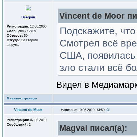
Vincent de Moor пи
Ветеран
Регистрация:
12.08.2006
Подскажите, что
Сообщений:
2709
Обзоров:
50
Смотрел всё врем
Откуда:
Со старого
форума
США, появилась 
зло стали всё б
Видел в Медиамарк
В начало страницы
Vincent de Moor
Написано: 10.05.2010, 13:59
Регистрация:
07.05.2010
Сообщений:
2
Magvai писал(a):