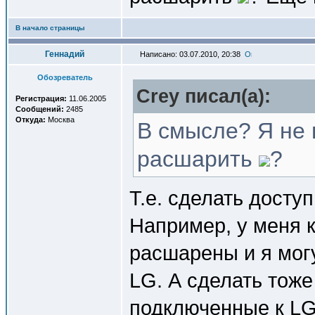
В начало страницы
Геннадий
Написано: 03.07.2010, 20:38
Обозреватель
Crey писал(a):
Регистрация:
11.06.2005
Сообщений:
2485
Откуда:
Москва
В смысле? Я не 
расшарить
?
Т.е. сделать досту
Например, у меня 
расшарены и я мог
LG. А сделать тоже
подключенные к LG