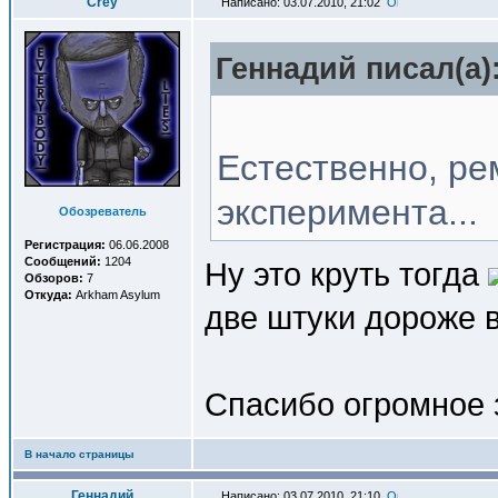
Crey
Написано: 03.07.2010, 21:02
Геннадий писал(a)
Естественно, ре
эксперимента...
Обозреватель
Регистрация:
06.06.2008
Сообщений:
1204
Ну это круть тогда
Обзоров:
7
Откуда:
Arkham Asylum
две штуки дороже 
Спасибо огромное
В начало страницы
Геннадий
Написано: 03.07.2010, 21:10