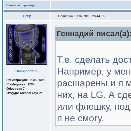
В начало страницы
Crey
Написано: 03.07.2010, 20:44
Геннадий писал(a)
Т.е. сделать дос
Например, у ме
Обозреватель
расшарены и я 
Регистрация:
06.06.2008
Сообщений:
1204
Обзоров:
7
них, на LG. А сд
Откуда:
Arkham Asylum
или флешку, по
я не смогу.