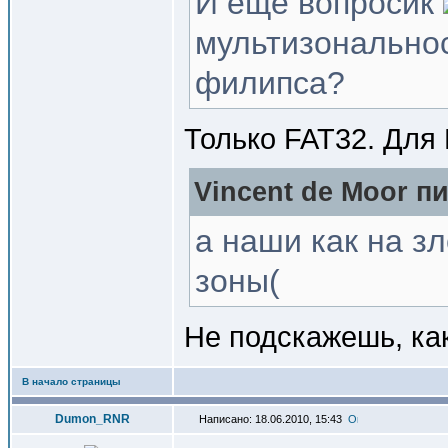
И ещё вопросик
мультизональност
филипса?
Только FAT32. Для 
Vincent de Moor пи
а наши как на з
зоны(
Не подскажешь, ка
В начало страницы
Dumon_RNR
Написано: 18.06.2010, 15:43