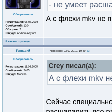
- не умеет расш
Обозреватель
А с флехи mkv не 
Регистрация:
06.06.2008
Сообщений:
1204
Обзоров:
7
Откуда:
Arkham Asylum
В начало страницы
Геннадий
Написано: 03.07.2010, 19:49
Обозреватель
Crey писал(a):
Регистрация:
11.06.2005
Сообщений:
2485
Откуда:
Москва
А с флехи mkv н
Сейчас специально 
расшарарить все ра